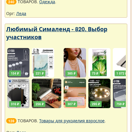
ТОВАРОВ.
Одежда
.
240
Орг:
Леда
Любимый Сималенд - 820. Выбор
участников
154 ₽
221 ₽
385 ₽
73 ₽
1 072 ₽
316 ₽
256 ₽
307 ₽
295 ₽
759 ₽
ТОВАРОВ.
Товары для рукоделия взрослое
.
128