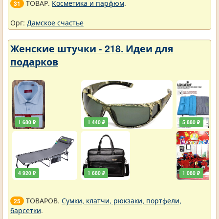
ТОВАР.
Косметика и парфюм
.
31
Орг:
Дамское счастье
Женские штучки - 218. Идеи для
подарков
1 680 ₽
1 440 ₽
5 880 ₽
4 920 ₽
1 680 ₽
1 080 ₽
ТОВАРОВ.
Сумки, клатчи, рюкзаки, портфели,
25
барсетки
.