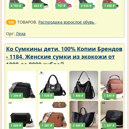
3 705 ₽
863 ₽
757 ₽
2 535 ₽
1 430 ₽
ТОВАРОВ.
Распродажа взрослое обувь
.
100
Орг:
Леда
Ко Сумкины дети. 100% Копии Брендов
- 1184. Женские сумки из экокожи от
1000 до 2000 рублей
1 334 ₽
1 638 ₽
1 308 ₽
1 334 ₽
1 689 ₽
1 397 ₽
2 400 ₽
1 397 ₽