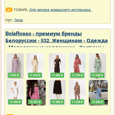
ТОВАРА.
Для декора домашнего интерьера
.
43
Орг:
Леда
BelaRosso - премиум бренды
Белоруссии - 532. Женщинам - Одежда
- Молодежные коллекции - Костюмы
7 870 ₽
11 618 ₽
11 850 ₽
11 524 ₽
11 038 ₽
12 400 ₽
15 207 ₽
10 389 ₽
11 539 ₽
15 085 ₽