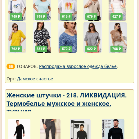
749 ₽
749 ₽
616 ₽
679 ₽
427 ₽
762 ₽
381 ₽
572 ₽
622 ₽
768 ₽
ТОВАРОВ.
Распродажа взрослое одежда белье
.
65
Орг:
Дамское счастье
Женские штучки - 218. ЛИКВИДАЦИЯ.
Термобелье мужское и женское.
ТУРЦИЯ