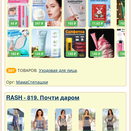
65 ₽
247 ₽
102 ₽
11,62 ₽
102 ₽
182 ₽
144 ₽
145 ₽
145 ₽
138 ₽
ТОВАРОВ.
Уходовая для лица
.
597
Орг:
МамаСтепашки
RASH - 819. Почти даром