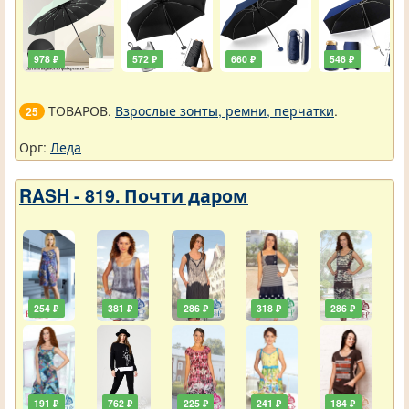
978 ₽
572 ₽
660 ₽
546 ₽
ТОВАРОВ.
Взрослые зонты, ремни, перчатки
.
25
Орг:
Леда
RASH - 819. Почти даром
254 ₽
381 ₽
286 ₽
318 ₽
286 ₽
191 ₽
762 ₽
225 ₽
241 ₽
184 ₽