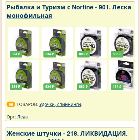
Рыбалка и Туризм с Norfine - 901. Леска
монофильная
534 ₽
534 ₽
883 ₽
883 ₽
534 ₽
534 ₽
883 ₽
154 ₽
ТОВАРОВ.
Удочки, спиннинги
.
99
Орг:
Леда
Женские штучки - 218. ЛИКВИДАЦИЯ.