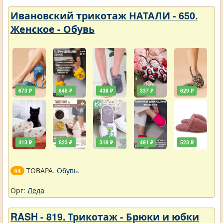
Ивановский трикотаж НАТАЛИ - 650.
Женское - Обувь
673 ₽
648 ₽
438 ₽
337 ₽
629 ₽
413 ₽
823 ₽
318 ₽
491 ₽
523 ₽
ТОВАРА.
Обувь
.
44
Орг:
Леда
RASH - 819. Трикотаж - Брюки и юбки