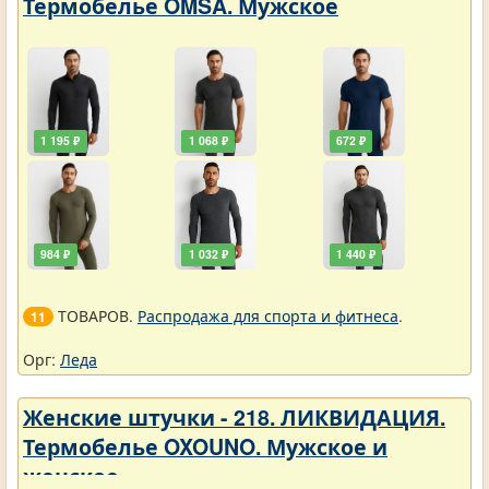
Термобелье OMSA. Мужское
1 195 ₽
1 068 ₽
672 ₽
984 ₽
1 032 ₽
1 440 ₽
ТОВАРОВ.
Распродажа для спорта и фитнеса
.
11
Орг:
Леда
Женские штучки - 218. ЛИКВИДАЦИЯ.
Термобелье OXOUNO. Мужское и
женское