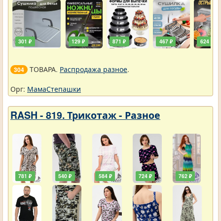
301 ₽
129 ₽
871 ₽
467 ₽
624 ₽
ТОВАРА.
Распродажа разное
.
304
Орг:
МамаСтепашки
RASH - 819. Трикотаж - Разное
781 ₽
540 ₽
584 ₽
724 ₽
762 ₽