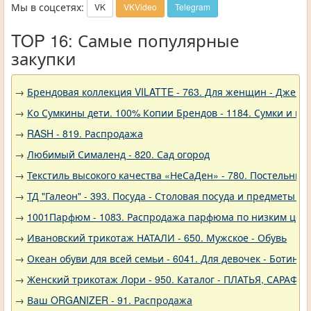
Мы в соцсетях:
VK
VKVideo
Telegram
TOP 16: Самые популярные
закупки
→
Брендовая коллекция VILATTE - 763. Для женщин - Джемп
→
Ко Сумкины дети. 100% Копии Брендов - 1184. Сумки и кл
→
RASH - 819. Распродажа
→
Любимый Сималенд - 820. Сад огород
→
Текстиль высокого качества «НеСаДен» - 780. Постельны
→
ТД "Галеон" - 393. Посуда - Столовая посуда и предметы с
→
1001Парфюм - 1083. Распродажа парфюма по низким цен
→
Ивановский трикотаж НАТАЛИ - 650. Мужское - Обувь
→
Океан обуви для всей семьи - 6041. Для девочек - Ботинки
→
Женский трикотаж Лори - 950. Каталог - ПЛАТЬЯ, САРАФА
→
Ваш ORGANIZER - 91. Распродажа