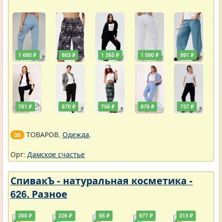
1 080 ₽
603 ₽
1 265 ₽
1 080 ₽
991 ₽
781 ₽
870 ₽
756 ₽
876 ₽
737 ₽
ТОВАРОВ.
Одежда
.
36
Орг:
Дамское счастье
СпивакЪ - натуральная косметика -
626. Разное
260 ₽
226 ₽
95 ₽
677 ₽
313 ₽