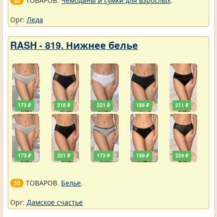
ТОВАРОВ.
Чемоданы и сумки для взрослых
.
30
Орг:
Леда
RASH - 819. Нижнее белье
173 ₽
218 ₽
221 ₽
188 ₽
211 ₽
173 ₽
221 ₽
173 ₽
198 ₽
224 ₽
ТОВАРОВ.
Белье
.
30
Орг:
Дамское счастье