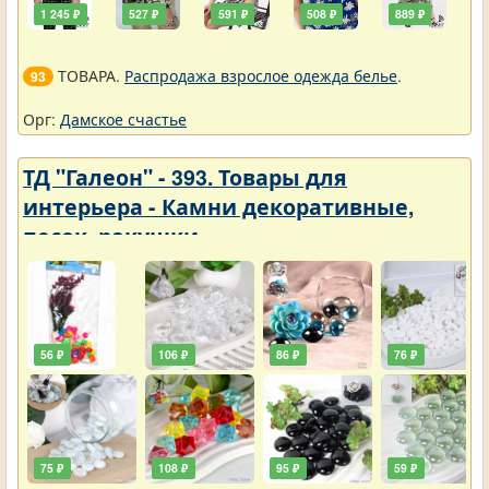
1 245 ₽
527 ₽
591 ₽
508 ₽
889 ₽
ТОВАРА.
Распродажа взрослое одежда белье
.
93
Орг:
Дамское счастье
ТД "Галеон" - 393. Товары для
интерьера - Камни декоративные,
песок, ракушки
56 ₽
106 ₽
86 ₽
76 ₽
75 ₽
108 ₽
95 ₽
59 ₽