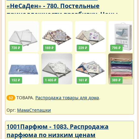
«НеСаДен» - 780. Постельные
принадлежности вразбивку. Цены
упали
728 ₽
169 ₽
229 ₽
796 ₽
152 ₽
1 405 ₽
161 ₽
389 ₽
ТОВАРА.
Распродажа товары для дома
.
52
Орг:
МамаСтепашки
1001Парфюм - 1083. Распродажа
парфюма по низким ценам