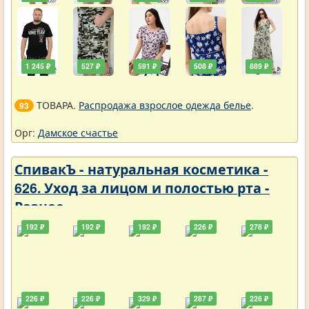
1 245 ₽
527 ₽
591 ₽
508 ₽
889 ₽
ТОВАРА.
Распродажа взрослое одежда белье
.
93
Орг:
Дамское счастье
СпивакЪ - натуральная косметика -
626. Уход за лицом и полостью рта -
Разное
192 ₽
192 ₽
192 ₽
226 ₽
278 ₽
226 ₽
226 ₽
329 ₽
287 ₽
226 ₽