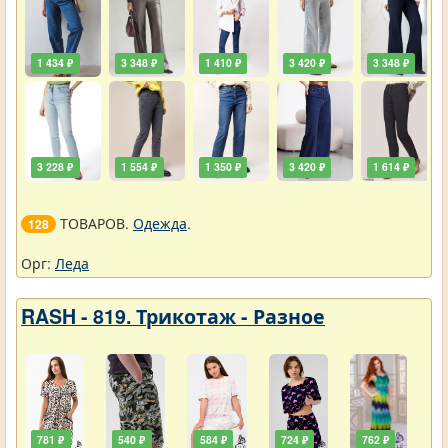
1 434 ₽
3 348 ₽
1 410 ₽
3 420 ₽
3 348 ₽
3 228 ₽
1 554 ₽
1 350 ₽
3 420 ₽
1 614 ₽
ТОВАРОВ.
Одежда
.
128
Орг:
Леда
RASH - 819. Трикотаж - Разное
781 ₽
540 ₽
584 ₽
724 ₽
762 ₽