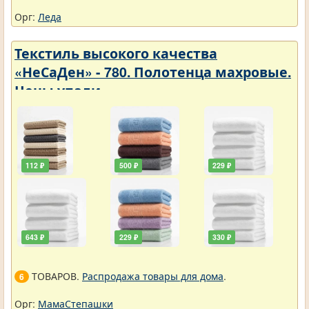
Орг:
Леда
Текстиль высокого качества
«НеСаДен» - 780. Полотенца махровые.
Цены упали
112 ₽
500 ₽
229 ₽
643 ₽
229 ₽
330 ₽
ТОВАРОВ.
Распродажа товары для дома
.
6
Орг:
МамаСтепашки