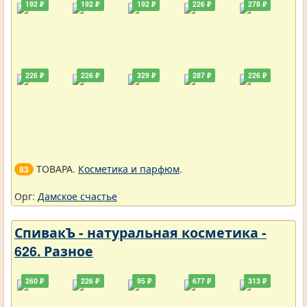
192 ₽
192 ₽
192 ₽
226 ₽
278 ₽
226 ₽
226 ₽
329 ₽
287 ₽
226 ₽
ТОВАРА.
Косметика и парфюм
.
83
Орг:
Дамское счастье
СпивакЪ - натуральная косметика -
626. Разное
260 ₽
226 ₽
95 ₽
677 ₽
313 ₽