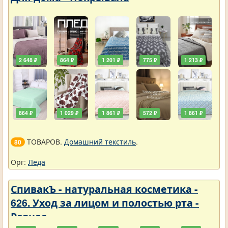
2 648 ₽
864 ₽
1 201 ₽
775 ₽
1 213 ₽
864 ₽
1 029 ₽
1 861 ₽
572 ₽
1 861 ₽
ТОВАРОВ.
Домашний текстиль
.
80
Орг:
Леда
СпивакЪ - натуральная косметика -
626. Уход за лицом и полостью рта -
Разное