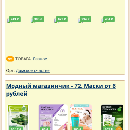
243 ₽
305 ₽
677 ₽
294 ₽
434 ₽
ТОВАРА.
Разное
.
92
Орг:
Дамское счастье
Модный магазинчик - 72. Маски от 6
рублей
10,17 ₽
65 ₽
283 ₽
102 ₽