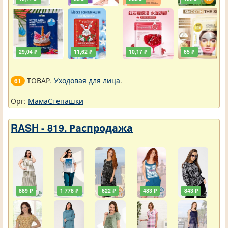
29,04 ₽
11,62 ₽
10,17 ₽
65 ₽
ТОВАР.
Уходовая для лица
.
61
Орг:
МамаСтепашки
RASH - 819. Распродажа
889 ₽
1 778 ₽
622 ₽
483 ₽
843 ₽