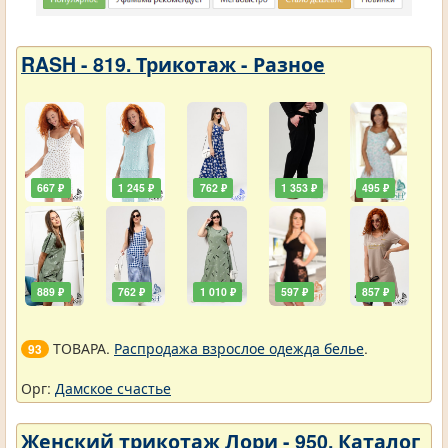
RASH - 819. Трикотаж - Разное
667 ₽
1 245 ₽
762 ₽
1 353 ₽
495 ₽
889 ₽
762 ₽
1 010 ₽
597 ₽
857 ₽
ТОВАРА.
Распродажа взрослое одежда белье
.
93
Орг:
Дамское счастье
Женский трикотаж Лори - 950. Каталог