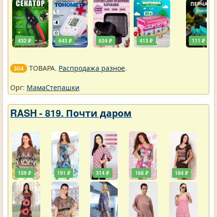
432 ₽
643 ₽
624 ₽
413 ₽
111 ₽
ТОВАРА.
Распродажа разное
.
304
Орг:
МамаСтепашки
RASH - 819. Почти даром
159 ₽
191 ₽
314 ₽
168 ₽
184 ₽