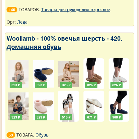
ТОВАРОВ.
Товары для рукоделия взрослое
.
140
Орг:
Леда
Woollamb - 100% овечья шерсть - 420.
Домашняя обувь
323 ₽
323 ₽
323 ₽
826 ₽
826 ₽
323 ₽
323 ₽
516 ₽
671 ₽
968 ₽
ТОВАРА.
Обувь
.
53