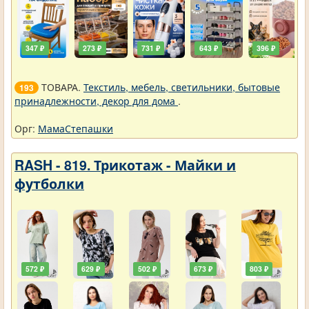
347 ₽
273 ₽
731 ₽
643 ₽
396 ₽
ТОВАРА.
Текстиль, мебель, светильники, бытовые
193
принадлежности, декор для дома
.
Орг:
МамаСтепашки
RASH - 819. Трикотаж - Майки и
футболки
572 ₽
629 ₽
502 ₽
673 ₽
803 ₽