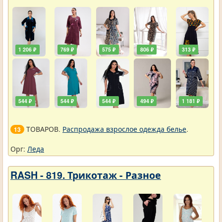
1 206 ₽
769 ₽
575 ₽
806 ₽
313 ₽
544 ₽
544 ₽
544 ₽
494 ₽
1 181 ₽
ТОВАРОВ.
Распродажа взрослое одежда белье
.
13
Орг:
Леда
RASH - 819. Трикотаж - Разное