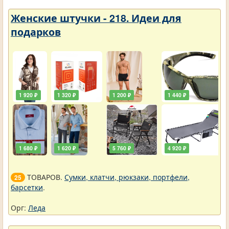
Женские штучки - 218. Идеи для
подарков
1 920 ₽
1 320 ₽
1 200 ₽
1 440 ₽
1 680 ₽
1 620 ₽
5 760 ₽
4 920 ₽
ТОВАРОВ.
Сумки, клатчи, рюкзаки, портфели,
25
барсетки
.
Орг:
Леда