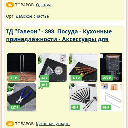
ТОВАРОВ.
Одежда
.
36
Орг:
Дамское счастье
ТД "Галеон" - 393. Посуда - Кухонные
принадлежности - Аксессуары для
кухни
67 ₽
83 ₽
476 ₽
299 ₽
90 ₽
227 ₽
68 ₽
89 ₽
ТОВАРОВ.
Кухонная утварь
.
38