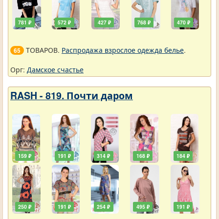
781 ₽
572 ₽
427 ₽
768 ₽
470 ₽
ТОВАРОВ.
Распродажа взрослое одежда белье
.
65
Орг:
Дамское счастье
RASH - 819. Почти даром
159 ₽
191 ₽
314 ₽
168 ₽
184 ₽
250 ₽
191 ₽
254 ₽
495 ₽
191 ₽