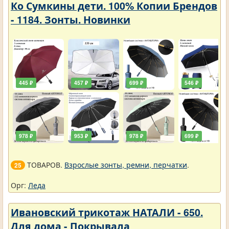
Ко Сумкины дети. 100% Копии Брендов
- 1184. Зонты. Новинки
445 ₽
457 ₽
699 ₽
546 ₽
978 ₽
953 ₽
978 ₽
699 ₽
ТОВАРОВ.
Взрослые зонты, ремни, перчатки
.
25
Орг:
Леда
Ивановский трикотаж НАТАЛИ - 650.
Для дома - Покрывала