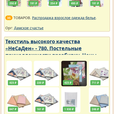
250 ₽
191 ₽
254 ₽
495 ₽
191 ₽
ТОВАРОВ.
Распродажа взрослое одежда белье
.
35
Орг:
Дамское счастье
Текстиль высокого качества
«НеСаДен» - 780. Постельные
принадлежности вразбивку. Цены
упали
423 ₽
220 ₽
423 ₽
711 ₽
847 ₽
161 ₽
1 930 ₽
246 ₽