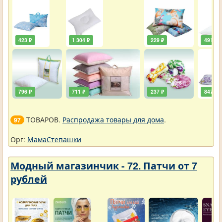
423 ₽
1 304 ₽
229 ₽
491 ₽
796 ₽
711 ₽
237 ₽
847 ₽
ТОВАРОВ.
Распродажа товары для дома
.
97
Орг:
МамаСтепашки
Модный магазинчик - 72. Патчи от 7
рублей