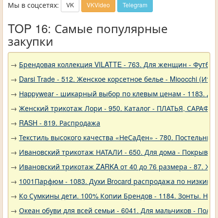
Мы в соцсетях:
VK
VKVideo
Telegram
TOP 16: Самые популярные
закупки
→
Брендовая коллекция VILATTE - 763. Для женщин - Футбол
→
Darsi Trade - 512. Женское корсетное белье - Mioocchi (Ита
→
Нappywear - шикарный выбор по клевым ценам - 1183. Дев
→
Женский трикотаж Лори - 950. Каталог - ПЛАТЬЯ, САРАФА
→
RASH - 819. Распродажа
→
Текстиль высокого качества «НеСаДен» - 780. Постельны
→
Ивановский трикотаж НАТАЛИ - 650. Для дома - Покрывал
→
Ивановский трикотаж ZARKA от 40 до 76 размера - 87. Же
→
1001Парфюм - 1083. Духи Brocard распродажа по низким 
→
Ко Сумкины дети. 100% Копии Брендов - 1184. Зонты. Нов
→
Океан обуви для всей семьи - 6041. Для мальчиков - Полу