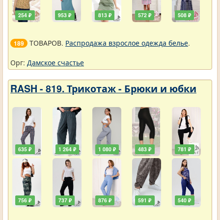
254 ₽
953 ₽
813 ₽
572 ₽
508 ₽
ТОВАРОВ.
Распродажа взрослое одежда белье
.
189
Орг:
Дамское счастье
RASH - 819. Трикотаж - Брюки и юбки
635 ₽
1 264 ₽
1 080 ₽
483 ₽
781 ₽
756 ₽
737 ₽
876 ₽
591 ₽
540 ₽