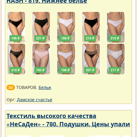
RASH - 819. Нижнее белье
196 ₽
221 ₽
188 ₽
210 ₽
210 ₽
210 ₽
160 ₽
198 ₽
207 ₽
217 ₽
ТОВАРОВ.
Белье
.
30
Орг:
Дамское счастье
Текстиль высокого качества
«НеСаДен» - 780. Подушки. Цены упали