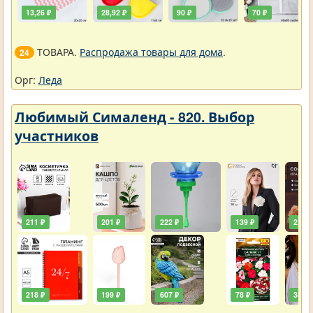
13,26 ₽
28,92 ₽
90 ₽
70 ₽
ТОВАРА.
Распродажа товары для дома
.
24
Орг:
Леда
Любимый Сималенд - 820. Выбор
участников
211 ₽
201 ₽
222 ₽
139 ₽
222 ₽
218 ₽
199 ₽
607 ₽
78 ₽
385 ₽