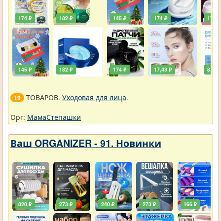
174 ₽
182 ₽
145 ₽
174 ₽
174 ₽
145 ₽
182 ₽
174 ₽
17,43 ₽
8,72 
ТОВАРОВ.
Уходовая для лица
.
19
Орг:
МамаСтепашки
Ваш ORGANIZER - 91. Новинки
820 ₽
273 ₽
240 ₽
273 ₽
166 ₽