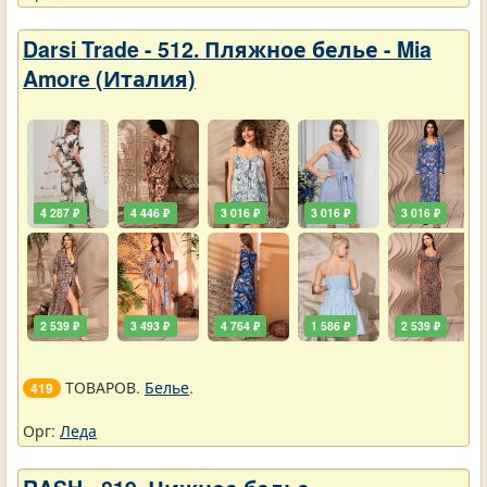
Darsi Trade - 512. Пляжное белье - Mia
Amore (Италия)
4 287 ₽
4 446 ₽
3 016 ₽
3 016 ₽
3 016 ₽
2 539 ₽
3 493 ₽
4 764 ₽
1 586 ₽
2 539 ₽
ТОВАРОВ.
Белье
.
419
Орг:
Леда