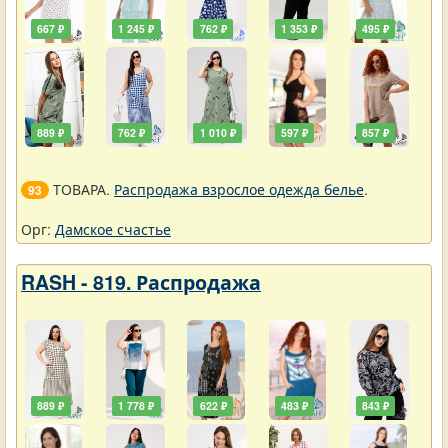
667 ₽
1 245 ₽
762 ₽
1 353 ₽
495 ₽
889 ₽
762 ₽
1 010 ₽
597 ₽
857 ₽
ТОВАРА.
Распродажа взрослое одежда белье
.
93
Орг:
Дамское счастье
RASH - 819. Распродажа
889 ₽
1 778 ₽
622 ₽
483 ₽
843 ₽