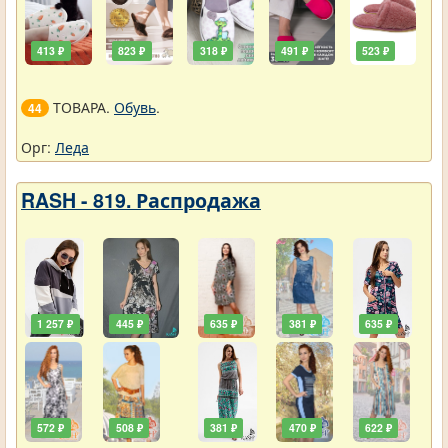
413 ₽
823 ₽
318 ₽
491 ₽
523 ₽
ТОВАРА.
Обувь
.
44
Орг:
Леда
RASH - 819. Распродажа
1 257 ₽
445 ₽
635 ₽
381 ₽
635 ₽
572 ₽
508 ₽
381 ₽
470 ₽
622 ₽