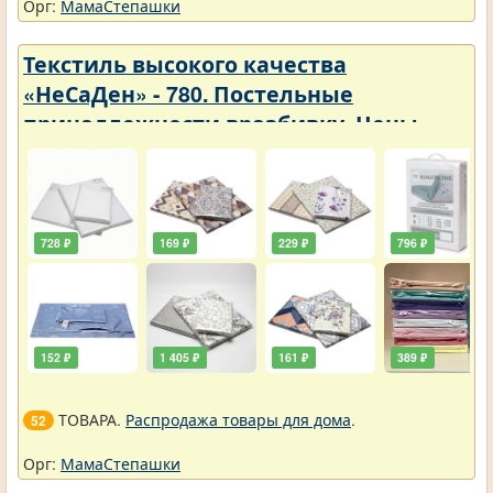
Орг:
МамаСтепашки
Текстиль высокого качества
«НеСаДен» - 780. Постельные
принадлежности вразбивку. Цены
упали
728 ₽
169 ₽
229 ₽
796 ₽
152 ₽
1 405 ₽
161 ₽
389 ₽
ТОВАРА.
Распродажа товары для дома
.
52
Орг:
МамаСтепашки