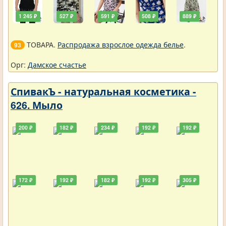
1 245 ₽
527 ₽
591 ₽
508 ₽
889 ₽
ТОВАРА.
Распродажа взрослое одежда белье
.
93
Орг:
Дамское счастье
СпивакЪ - натуральная косметика -
626. Мыло
200 ₽
182 ₽
234 ₽
192 ₽
192 ₽
172 ₽
192 ₽
182 ₽
192 ₽
305 ₽