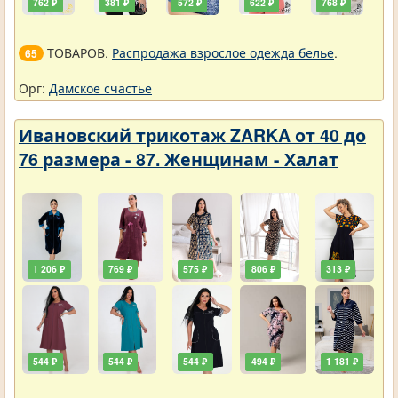
762 ₽
381 ₽
572 ₽
622 ₽
768 ₽
ТОВАРОВ.
Распродажа взрослое одежда белье
.
65
Орг:
Дамское счастье
Ивановский трикотаж ZARKA от 40 до
76 размера - 87. Женщинам - Халат
1 206 ₽
769 ₽
575 ₽
806 ₽
313 ₽
544 ₽
544 ₽
544 ₽
494 ₽
1 181 ₽