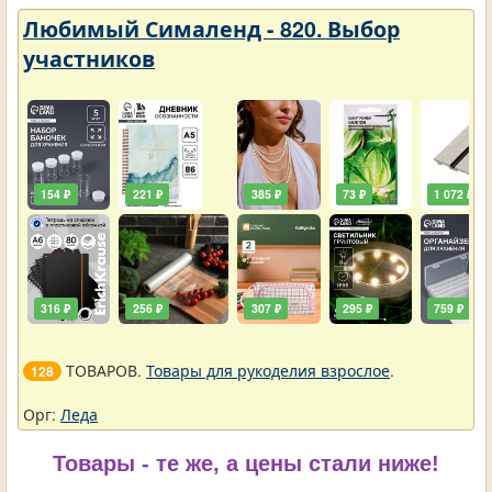
Любимый Сималенд - 820. Выбор
участников
154 ₽
221 ₽
385 ₽
73 ₽
1 072 ₽
316 ₽
256 ₽
307 ₽
295 ₽
759 ₽
ТОВАРОВ.
Товары для рукоделия взрослое
.
128
Орг:
Леда
Товары - те же, а цены стали ниже!