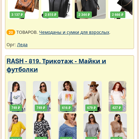
3 137 ₽
2 815 ₽
2 344 ₽
2 666 ₽
ТОВАРОВ.
Чемоданы и сумки для взрослых
.
20
Орг:
Леда
RASH - 819. Трикотаж - Майки и
футболки
749 ₽
749 ₽
616 ₽
679 ₽
427 ₽