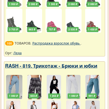
1 950 ₽
2 080 ₽
1 300 ₽
2 080 ₽
2 080 ₽
3 705 ₽
863 ₽
757 ₽
2 535 ₽
1 430 ₽
ТОВАРОВ.
Распродажа взрослое обувь
.
100
Орг:
Леда
RASH - 819. Трикотаж - Брюки и юбки
1 080 ₽
603 ₽
1 265 ₽
1 080 ₽
991 ₽