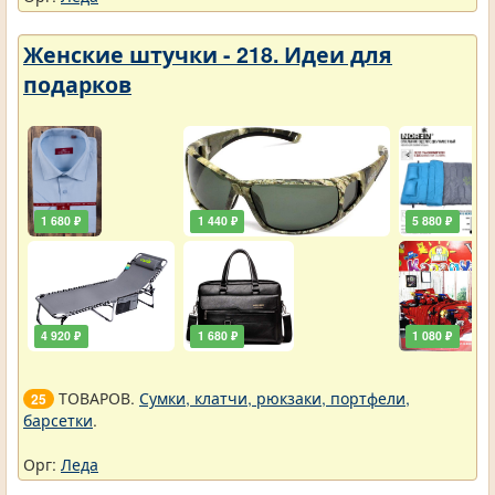
Женские штучки - 218. Идеи для
подарков
1 680 ₽
1 440 ₽
5 880 ₽
4 920 ₽
1 680 ₽
1 080 ₽
ТОВАРОВ.
Сумки, клатчи, рюкзаки, портфели,
25
барсетки
.
Орг:
Леда