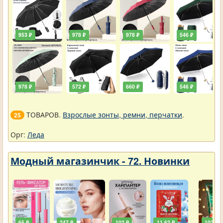
953 ₽
978 ₽
978 ₽
546 ₽
978 ₽
572 ₽
660 ₽
546 ₽
ТОВАРОВ.
Взрослые зонты, ремни, перчатки
.
25
Орг:
Леда
Модный магазинчик - 72. Новинки
65 ₽
247 ₽
102 ₽
11,62 ₽
102 ₽