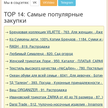
Мы в соцсетях:
VK
VKVideo
Telegram
TOP 14: Самые популярные
закупки
→
Брендовая коллекция VILATTE - 763. Для женщин - Джемп
→
Ко Сумкины дети. 100% Копии Брендов - 1184. Сумки и кл
→
RASH - 819. Распродажа
→
Любимый Сималенд - 820. Сад огород
→
Женский трикотаж Лори - 950. Каталог - ПЛАТЬЯ, САРАФА
→
Текстиль высокого качества «НеСаДен» - 780. Постельны
→
Океан обуви для всей семьи - 6041. Для девочек - Ботинки
→
ТД "Галеон" - 393. Посуда - Кухонные принадлежности - Ак
→
Ваш ORGANIZER - 91. Распродажа
→
Ивановский трикотаж ZARKA от 40 до 76 размера - 87. Же
→
Darsi Trade - 512. Чулочно-носочные изделия - Innamore (И