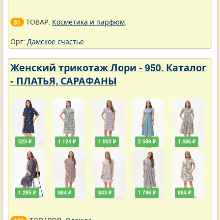
ТОВАР.
Косметика и парфюм
.
31
Орг:
Дамское счастье
Женский трикотаж Лори - 950. Каталог
- ПЛАТЬЯ, САРАФАНЫ
523 ₽
1 124 ₽
1 002 ₽
2 599 ₽
1 496 ₽
1 295 ₽
884 ₽
843 ₽
1 796 ₽
884 ₽