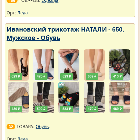
ТОВАРОВ.
Одежда
.
106
Орг:
Леда
Ивановский трикотаж НАТАЛИ - 650.
Мужское - Обувь
629 ₽
470 ₽
523 ₽
669 ₽
413 ₽
489 ₽
502 ₽
533 ₽
470 ₽
489 ₽
ТОВАРА.
Обувь
.
32
Орг:
Леда