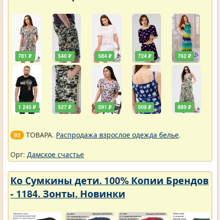
781 ₽
540 ₽
584 ₽
724 ₽
762 ₽
1 245 ₽
527 ₽
591 ₽
508 ₽
889 ₽
ТОВАРА.
Распродажа взрослое одежда белье
.
93
Орг:
Дамское счастье
Ко Сумкины дети. 100% Копии Брендов
- 1184. Зонты. Новинки