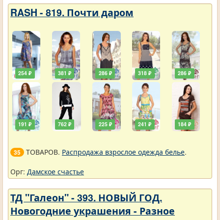
RASH - 819. Почти даром
254 ₽
381 ₽
286 ₽
318 ₽
286 ₽
191 ₽
762 ₽
225 ₽
241 ₽
184 ₽
ТОВАРОВ.
Распродажа взрослое одежда белье
.
35
Орг:
Дамское счастье
ТД "Галеон" - 393. НОВЫЙ ГОД.
Новогодние украшения - Разное