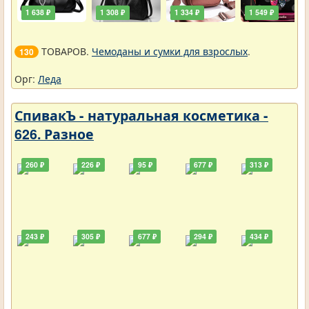
1 638 ₽
1 308 ₽
1 334 ₽
1 549 ₽
ТОВАРОВ.
Чемоданы и сумки для взрослых
.
130
Орг:
Леда
СпивакЪ - натуральная косметика -
626. Разное
260 ₽
226 ₽
95 ₽
677 ₽
313 ₽
243 ₽
305 ₽
677 ₽
294 ₽
434 ₽