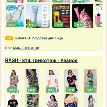
182 ₽
144 ₽
145 ₽
145 ₽
138 ₽
ТОВАРОВ.
Уходовая для лица
.
597
Орг:
МамаСтепашки
RASH - 819. Трикотаж - Разное
781 ₽
540 ₽
584 ₽
724 ₽
762 ₽