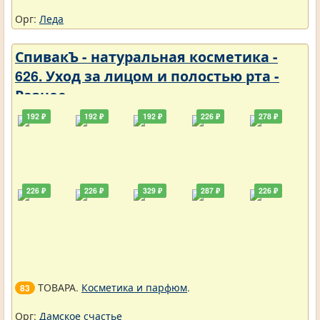
Орг:
Леда
СпивакЪ - натуральная косметика -
626. Уход за лицом и полостью рта -
Разное
192 ₽
192 ₽
192 ₽
226 ₽
278 ₽
226 ₽
226 ₽
329 ₽
287 ₽
226 ₽
ТОВАРА.
Косметика и парфюм
.
83
Орг:
Дамское счастье