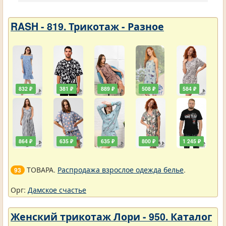
RASH - 819. Трикотаж - Разное
832 ₽
381 ₽
889 ₽
508 ₽
584 ₽
864 ₽
635 ₽
635 ₽
800 ₽
1 245 ₽
ТОВАРА.
Распродажа взрослое одежда белье
.
93
Орг:
Дамское счастье
Женский трикотаж Лори - 950. Каталог