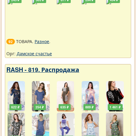
ТОВАРА.
Разное
.
92
Орг:
Дамское счастье
RASH - 819. Распродажа
622 ₽
254 ₽
635 ₽
889 ₽
1 461 ₽