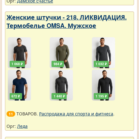
Орг:
Дамское счастье
Женские штучки - 218. ЛИКВИДАЦИЯ.
Термобелье OMSA. Мужское
1 068 ₽
984 ₽
1 032 ₽
672 ₽
1 440 ₽
1 195 ₽
ТОВАРОВ.
Распродажа для спорта и фитнеса
.
11
Орг:
Леда