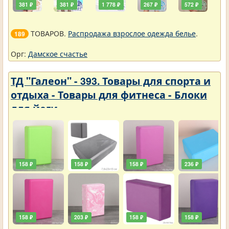
381 ₽
381 ₽
1 778 ₽
267 ₽
572 ₽
ТОВАРОВ.
Распродажа взрослое одежда белье
.
189
Орг:
Дамское счастье
ТД "Галеон" - 393. Товары для спорта и
отдыха - Товары для фитнеса - Блоки
для йоги
158 ₽
158 ₽
158 ₽
236 ₽
158 ₽
203 ₽
158 ₽
158 ₽