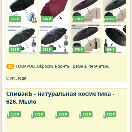
572 ₽
445 ₽
978 ₽
978 ₽
953 ₽
953 ₽
978 ₽
699 ₽
ТОВАРОВ.
Взрослые зонты, ремни, перчатки
.
25
Орг:
Леда
СпивакЪ - натуральная косметика -
626. Мыло
200 ₽
182 ₽
234 ₽
192 ₽
192 ₽