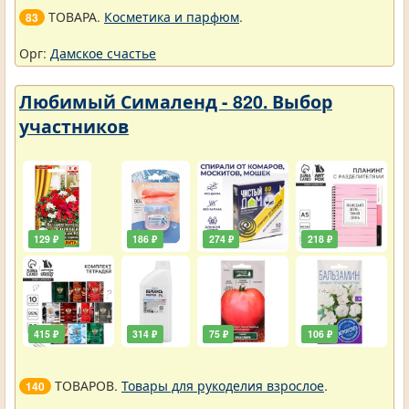
ТОВАРА.
Косметика и парфюм
.
83
Орг:
Дамское счастье
Любимый Сималенд - 820. Выбор
участников
129 ₽
186 ₽
274 ₽
218 ₽
415 ₽
314 ₽
75 ₽
106 ₽
ТОВАРОВ.
Товары для рукоделия взрослое
.
140