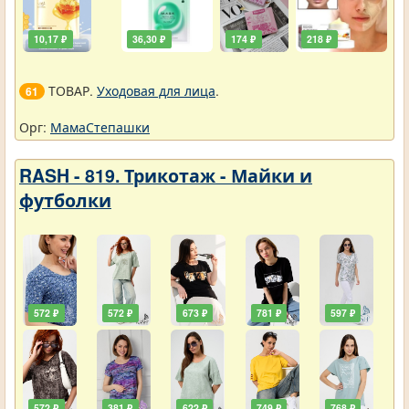
10,17 ₽
36,30 ₽
174 ₽
218 ₽
ТОВАР.
Уходовая для лица
.
61
Орг:
МамаСтепашки
RASH - 819. Трикотаж - Майки и
футболки
572 ₽
572 ₽
673 ₽
781 ₽
597 ₽
572 ₽
381 ₽
622 ₽
749 ₽
768 ₽