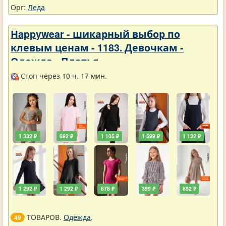
Орг:
Леда
Нappywear - шикарный выбор по
клевым ценам - 1183. Девочкам -
Одежда - Платья
Стоп через 10 ч. 17 мин.
1 332 ₽
692 ₽
1 105 ₽
1 599 ₽
1 132 ₽
1 292 ₽
1 292 ₽
678 ₽
399 ₽
892 ₽
ТОВАРОВ.
Одежда
.
49