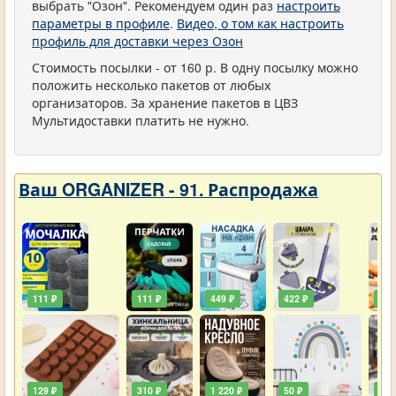
выбрать "Озон". Рекомендуем один раз
настроить
параметры в профиле
.
Видео, о том как настроить
профиль для доставки через Озон
Стоимость посылки - от 160 р. В одну посылку можно
положить несколько пакетов от любых
организаторов. За хранение пакетов в ЦВЗ
Мультидоставки платить не нужно.
Ваш ORGANIZER - 91. Распродажа
111 ₽
111 ₽
449 ₽
422 ₽
240
129 ₽
310 ₽
1 220 ₽
50 ₽
748