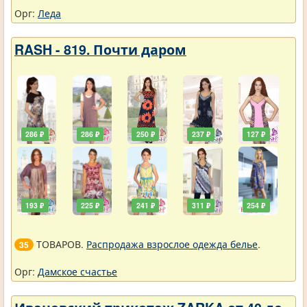
Орг:
Леда
RASH - 819. Почти даром
286 ₽
286 ₽
250 ₽
237 ₽
127 ₽
193 ₽
225 ₽
241 ₽
311 ₽
254 ₽
ТОВАРОВ.
Распродажа взрослое одежда белье
.
35
Орг:
Дамское счастье