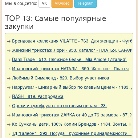
Мы в соцсетях:
VK
VKVideo
Telegram
TOP 13: Самые популярные
закупки
→
Брендовая коллекция VILATTE - 763. Для женщин - Футбол
→
Женский трикотаж Лори - 950. Каталог - ПЛАТЬЯ, САРАФА
→
Darsi Trade - 512. Пляжное белье - Mia Amore (Италия)
→
Ивановский трикотаж НАТАЛИ - 650. Женское - Платья
→
Любимый Сималенд - 820. Выбор участников
→
Нappywear - шикарный выбор по клевым ценам - 1183. Дев
→
RASH - 819. Распродажа
→
Орехи и сухофрукты по оптовым ценам - 23.
→
Ивановский трикотаж ZARKA от 40 до 76 размера - 87. Же
→
Ко Сумкины дети. 100% Копии Брендов - 1184. Зонты. Нов
→
ТД "Галеон" - 393. Посуда - Кухонные принадлежности - Ак