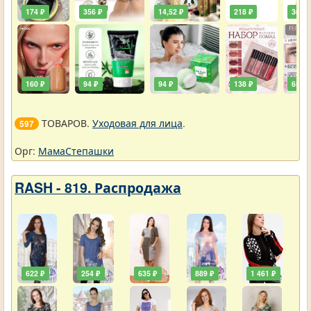
174 ₽
356 ₽
14,52 ₽
218 ₽
36,30
160 ₽
94 ₽
94 ₽
138 ₽
65 ₽
ТОВАРОВ.
Уходовая для лица
.
597
Орг:
МамаСтепашки
RASH - 819. Распродажа
622 ₽
254 ₽
635 ₽
889 ₽
1 461 ₽