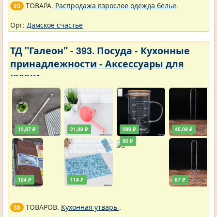
ТОВАРА.
Распродажа взрослое одежда белье
.
93
Орг:
Дамское счастье
ТД "Галеон" - 393. Посуда - Кухонные
принадлежности - Аксессуары для
кухни
12,87 ₽
21,88 ₽
299 ₽
45,09 ₽
90 ₽
104 ₽
114 ₽
67 ₽
ТОВАРОВ.
Кухонная утварь
.
38