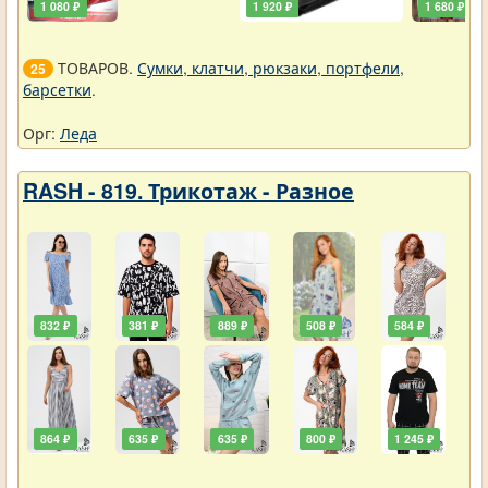
1 080 ₽
1 920 ₽
1 680 ₽
ТОВАРОВ.
Сумки, клатчи, рюкзаки, портфели,
25
барсетки
.
Орг:
Леда
RASH - 819. Трикотаж - Разное
832 ₽
381 ₽
889 ₽
508 ₽
584 ₽
864 ₽
635 ₽
635 ₽
800 ₽
1 245 ₽