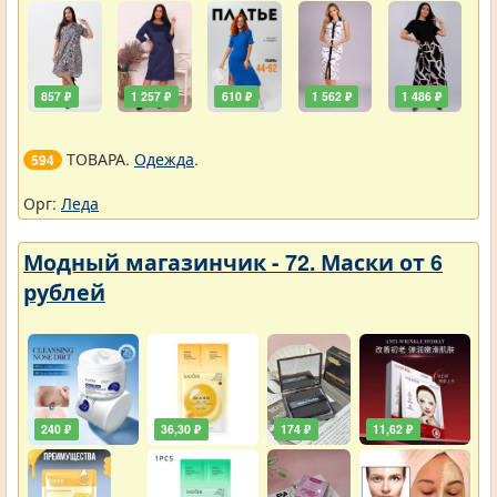
857 ₽
1 257 ₽
610 ₽
1 562 ₽
1 486 ₽
ТОВАРА.
Одежда
.
594
Орг:
Леда
Модный магазинчик - 72. Маски от 6
рублей
240 ₽
36,30 ₽
174 ₽
11,62 ₽