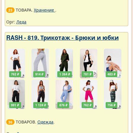
ТОВАРА.
Хранение
.
23
Орг:
Леда
RASH - 819. Трикотаж - Брюки и юбки
762 ₽
914 ₽
1 264 ₽
781 ₽
483 ₽
991 ₽
1 124 ₽
876 ₽
762 ₽
756 ₽
ТОВАРОВ.
Одежда
.
36