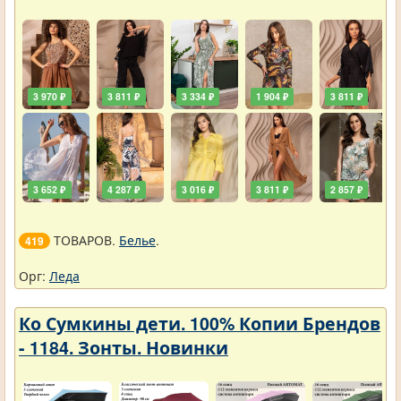
3 970 ₽
3 811 ₽
3 334 ₽
1 904 ₽
3 811 ₽
3 652 ₽
4 287 ₽
3 016 ₽
3 811 ₽
2 857 ₽
ТОВАРОВ.
Белье
.
419
Орг:
Леда
Ко Сумкины дети. 100% Копии Брендов
- 1184. Зонты. Новинки