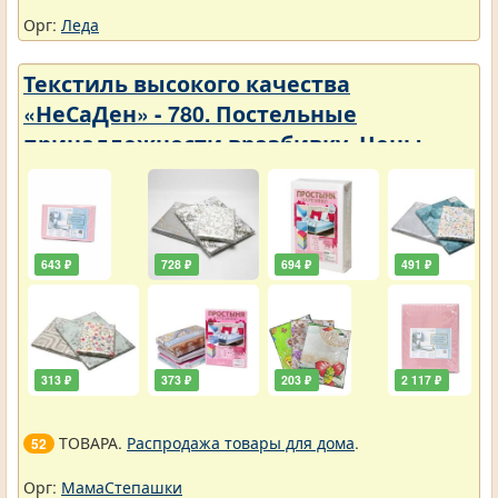
Орг:
Леда
Текстиль высокого качества
«НеСаДен» - 780. Постельные
принадлежности вразбивку. Цены
упали
643 ₽
728 ₽
694 ₽
491 ₽
313 ₽
373 ₽
203 ₽
2 117 ₽
ТОВАРА.
Распродажа товары для дома
.
52
Орг:
МамаСтепашки