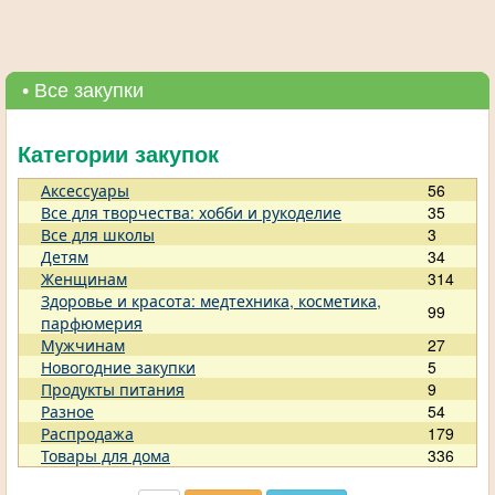
• Все закупки
Категории закупок
Аксессуары
56
Все для творчества: хобби и рукоделие
35
Все для школы
3
Детям
34
Женщинам
314
Здоровье и красота: медтехника, косметика,
99
парфюмерия
Мужчинам
27
Новогодние закупки
5
Продукты питания
9
Разное
54
Распродажа
179
Товары для дома
336