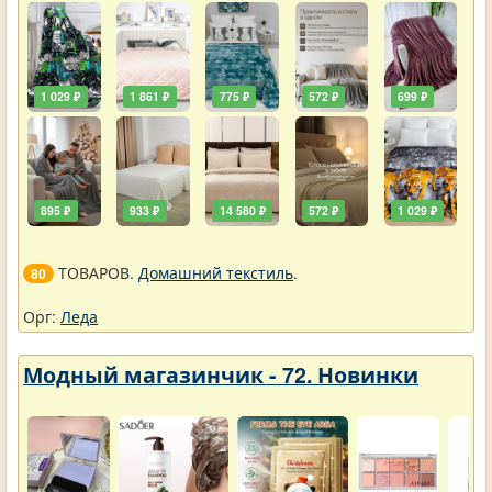
1 029 ₽
1 861 ₽
775 ₽
572 ₽
699 ₽
895 ₽
933 ₽
14 580 ₽
572 ₽
1 029 ₽
ТОВАРОВ.
Домашний текстиль
.
80
Орг:
Леда
Модный магазинчик - 72. Новинки