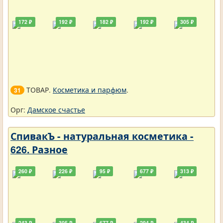
172 ₽
192 ₽
182 ₽
192 ₽
305 ₽
ТОВАР.
Косметика и парфюм
.
31
Орг:
Дамское счастье
СпивакЪ - натуральная косметика -
626. Разное
260 ₽
226 ₽
95 ₽
677 ₽
313 ₽
243 ₽
305 ₽
677 ₽
294 ₽
434 ₽