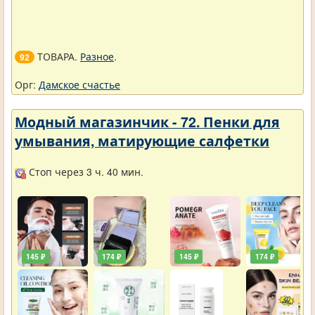
ТОВАРА.
Разное
.
92
Орг:
Дамское счастье
Модный магазинчик - 72. Пенки для
умывания, матирующие салфетки
Стоп через 3 ч. 40 мин.
145 ₽
174 ₽
145 ₽
174 ₽