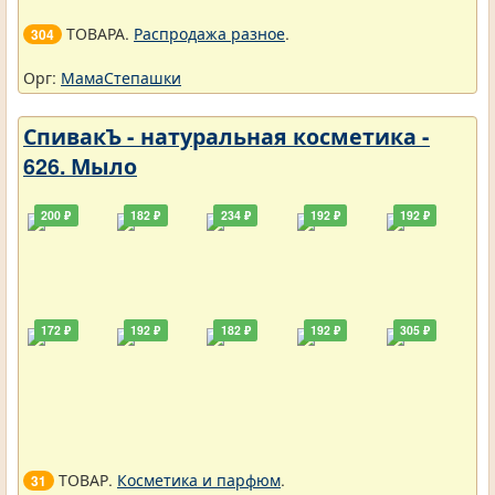
ТОВАРА.
Распродажа разное
.
304
Орг:
МамаСтепашки
СпивакЪ - натуральная косметика -
626. Мыло
200 ₽
182 ₽
234 ₽
192 ₽
192 ₽
172 ₽
192 ₽
182 ₽
192 ₽
305 ₽
ТОВАР.
Косметика и парфюм
.
31