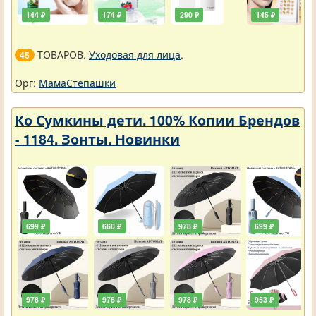
144 ₽
174 ₽
290 ₽
145 ₽
ТОВАРОВ.
Уходовая для лица
.
45
Орг:
МамаСтепашки
Ко Сумкины дети. 100% Копии Брендов
- 1184. Зонты. Новинки
699 ₽
660 ₽
978 ₽
699 ₽
978 ₽
978 ₽
978 ₽
953 ₽