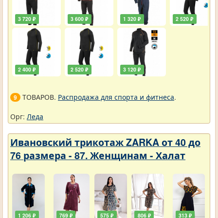
3 720 ₽
3 600 ₽
1 320 ₽
2 520 ₽
2 400 ₽
2 520 ₽
3 120 ₽
ТОВАРОВ.
Распродажа для спорта и фитнеса
.
9
Орг:
Леда
Ивановский трикотаж ZARKA от 40 до
76 размера - 87. Женщинам - Халат
1 206 ₽
769 ₽
575 ₽
806 ₽
313 ₽