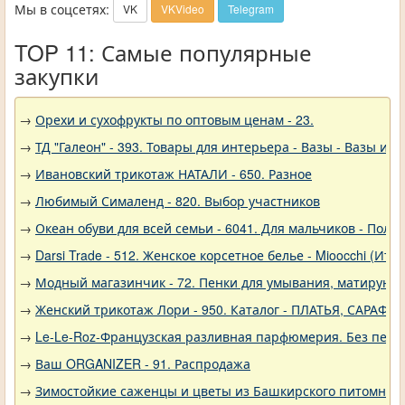
Мы в соцсетях:
VK
VKVideo
Telegram
TOP 11: Самые популярные
закупки
→
Орехи и сухофрукты по оптовым ценам - 23.
→
ТД "Галеон" - 393. Товары для интерьера - Вазы - Вазы из 
→
Ивановский трикотаж НАТАЛИ - 650. Разное
→
Любимый Сималенд - 820. Выбор участников
→
Океан обуви для всей семьи - 6041. Для мальчиков - Полу
→
Darsi Trade - 512. Женское корсетное белье - Mioocchi (Ита
→
Модный магазинчик - 72. Пенки для умывания, матирующ
→
Женский трикотаж Лори - 950. Каталог - ПЛАТЬЯ, САРАФА
→
Le-Le-Roz-Французская разливная парфюмерия. Без переп
→
Ваш ORGANIZER - 91. Распродажа
→
Зимостойкие саженцы и цветы из Башкирского питомника 