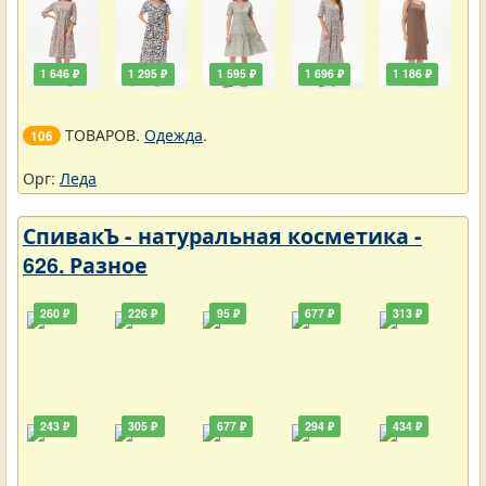
1 646 ₽
1 295 ₽
1 595 ₽
1 696 ₽
1 186 ₽
ТОВАРОВ.
Одежда
.
106
Орг:
Леда
СпивакЪ - натуральная косметика -
626. Разное
260 ₽
226 ₽
95 ₽
677 ₽
313 ₽
243 ₽
305 ₽
677 ₽
294 ₽
434 ₽