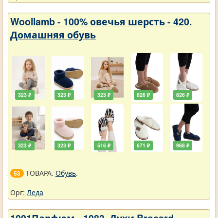
Woollamb - 100% овечья шерсть - 420.
Домашняя обувь
323 ₽
323 ₽
323 ₽
826 ₽
826 ₽
323 ₽
323 ₽
516 ₽
671 ₽
968 ₽
ТОВАРА.
Обувь
.
53
Орг:
Леда
1001Парфюм - 1083. Духи Brocard