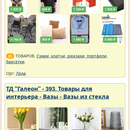
1 920 ₽
600 ₽
1 320 ₽
1 920 ₽
5 760 ₽
900 ₽
1 680 ₽
5 880 ₽
ТОВАРОВ.
Сумки, клатчи, рюкзаки, портфели,
25
барсетки
.
Орг:
Леда
ТД "Галеон" - 393. Товары для
интерьера - Вазы - Вазы из стекла