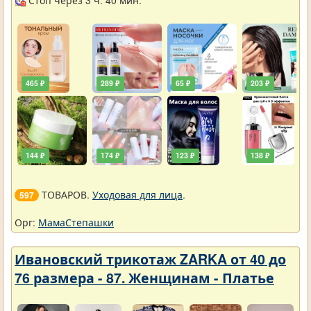
Стоп через 3 ч. 40 мин.
465 ₽
289 ₽
65 ₽
203 ₽
144 ₽
174 ₽
123 ₽
138 ₽
ТОВАРОВ.
Уходовая для лица
.
597
Орг:
МамаСтепашки
Ивановский трикотаж ZARKA от 40 до
76 размера - 87. Женщинам - Платье