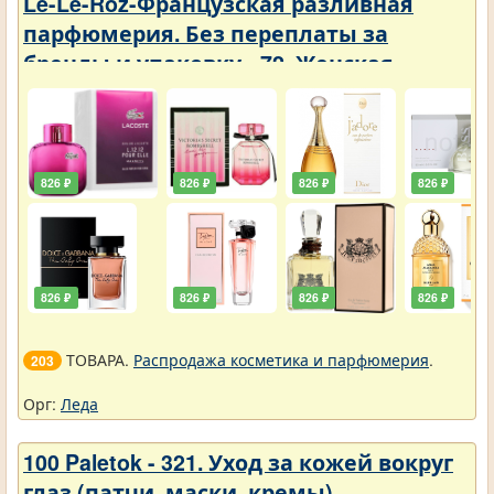
Le-Le-Roz-Французская разливная
парфюмерия. Без переплаты за
бренды и упаковку - 72. Женская -
Парфюмерия с фиксатором 50 ml
826 ₽
826 ₽
826 ₽
826 ₽
826 ₽
826 ₽
826 ₽
826 ₽
ТОВАРА.
Распродажа косметика и парфюмерия
.
203
Орг:
Леда
100 Paletok - 321. Уход за кожей вокруг
глаз (патчи, маски, кремы).