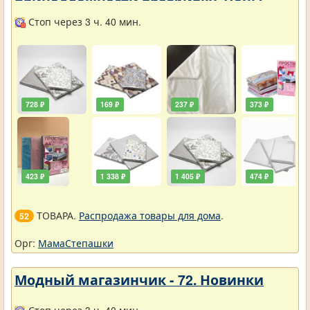
принадлежности вразбивку. Цены
упали
Стоп через 3 ч. 40 мин.
728 ₽
169 ₽
237 ₽
373 ₽
423 ₽
1 338 ₽
1 405 ₽
474 ₽
ТОВАРА.
Распродажа товары для дома
.
52
Орг:
МамаСтепашки
Модный магазинчик - 72. Новинки