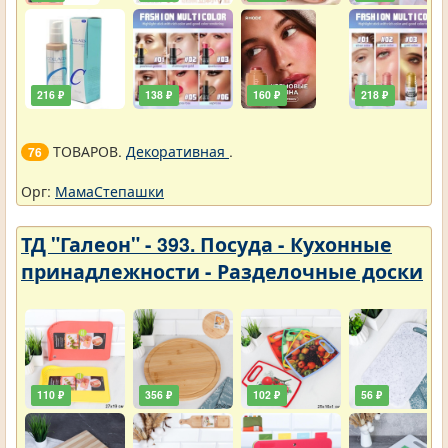
216 ₽
138 ₽
160 ₽
218 ₽
ТОВАРОВ.
Декоративная
.
76
Орг:
МамаСтепашки
ТД "Галеон" - 393. Посуда - Кухонные
принадлежности - Разделочные доски
110 ₽
356 ₽
102 ₽
56 ₽