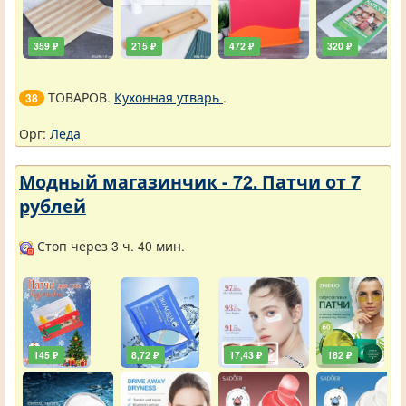
359 ₽
215 ₽
472 ₽
320 ₽
ТОВАРОВ.
Кухонная утварь
.
38
Орг:
Леда
Модный магазинчик - 72. Патчи от 7
рублей
Стоп через 3 ч. 40 мин.
145 ₽
8,72 ₽
17,43 ₽
182 ₽