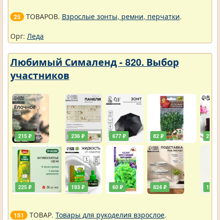
ТОВАРОВ.
Взрослые зонты, ремни, перчатки
.
25
Орг:
Леда
Любимый Сималенд - 820. Выбор
участников
215 ₽
236 ₽
677 ₽
82 ₽
211 ₽
225 ₽
193 ₽
60 ₽
824 ₽
138 ₽
ТОВАР.
Товары для рукоделия взрослое
.
151