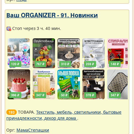
Ваш ORGANIZER - 91. Новинки
Стоп через 3 ч. 40 мин.
120 ₽
767 ₽
310 ₽
259 ₽
148 ₽
396 ₽
347 ₽
50 ₽
378 ₽
347 ₽
ТОВАРА.
Текстиль, мебель, светильники, бытовые
193
принадлежности, декор для дома
.
Орг:
МамаСтепашки