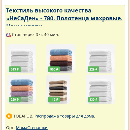
Текстиль высокого качества
«НеСаДен» - 780. Полотенца махровые.
Цены упали
Стоп через 3 ч. 40 мин.
643 ₽
500 ₽
229 ₽
229 ₽
112 ₽
330 ₽
ТОВАРОВ.
Распродажа товары для дома
.
6
Орг:
МамаСтепашки