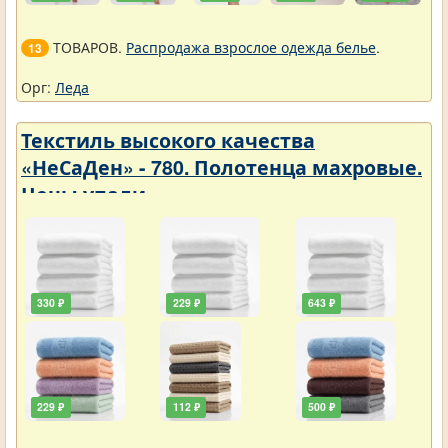
ТОВАРОВ.
Распродажа взрослое одежда белье
.
13
Орг:
Леда
Текстиль высокого качества
«НеСаДен» - 780. Полотенца махровые.
Цены упали
330 ₽
229 ₽
643 ₽
229 ₽
112 ₽
500 ₽