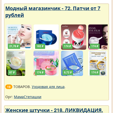
Модный магазинчик - 72. Патчи от 7
рублей
21,78 ₽
182 ₽
174 ₽
174 ₽
87 ₽
174 ₽
8,72 ₽
174 ₽
ТОВАРОВ.
Уходовая для лица
.
19
Орг:
МамаСтепашки
Женские штучки - 218. ЛИКВИДАЦИЯ.