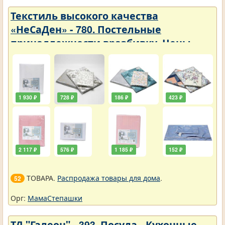
Текстиль высокого качества
«НеСаДен» - 780. Постельные
принадлежности вразбивку. Цены
упали
1 930 ₽
728 ₽
186 ₽
423 ₽
2 117 ₽
576 ₽
1 185 ₽
152 ₽
ТОВАРА.
Распродажа товары для дома
.
52
Орг:
МамаСтепашки
ТД "Галеон" - 393. Посуда - Кухонные