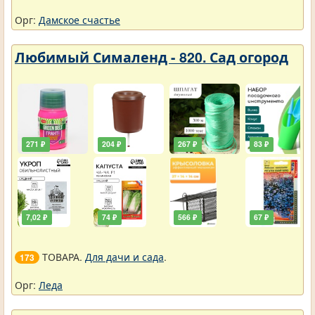
Орг:
Дамское счастье
Любимый Сималенд - 820. Сад огород
271 ₽
204 ₽
267 ₽
83 ₽
7,02 ₽
74 ₽
566 ₽
67 ₽
ТОВАРА.
Для дачи и сада
.
173
Орг:
Леда