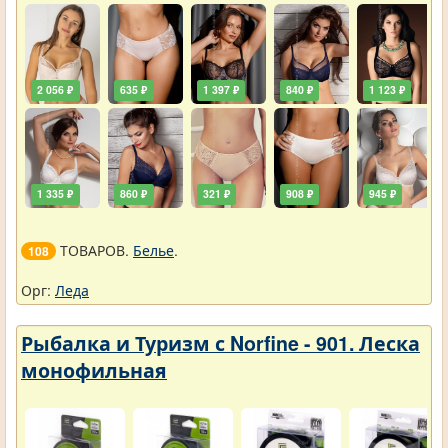
2 056 ₽
635 ₽
1 397 ₽
840 ₽
1 123 ₽
1 335 ₽
860 ₽
321 ₽
908 ₽
945 ₽
ТОВАРОВ.
Белье
.
108
Орг:
Леда
Рыбалка и Туризм с Norfine - 901. Леска
монофильная