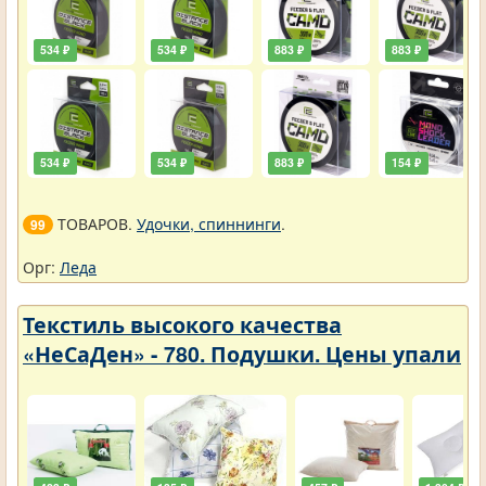
534 ₽
534 ₽
883 ₽
883 ₽
534 ₽
534 ₽
883 ₽
154 ₽
ТОВАРОВ.
Удочки, спиннинги
.
99
Орг:
Леда
Текстиль высокого качества
«НеСаДен» - 780. Подушки. Цены упали