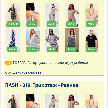
1 822 ₽
540 ₽
762 ₽
857 ₽
749 ₽
762 ₽
610 ₽
635 ₽
476 ₽
495 ₽
ТОВАРА.
Распродажа взрослое одежда белье
.
93
Орг:
Дамское счастье
RASH - 819. Трикотаж - Разное