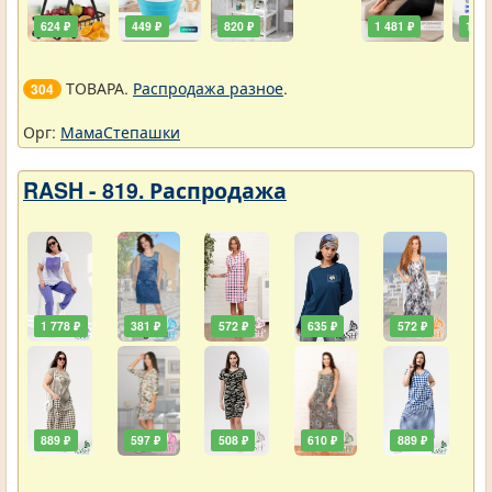
624 ₽
449 ₽
820 ₽
1 481 ₽
111 
ТОВАРА.
Распродажа разное
.
304
Орг:
МамаСтепашки
RASH - 819. Распродажа
1 778 ₽
381 ₽
572 ₽
635 ₽
572 ₽
889 ₽
597 ₽
508 ₽
610 ₽
889 ₽