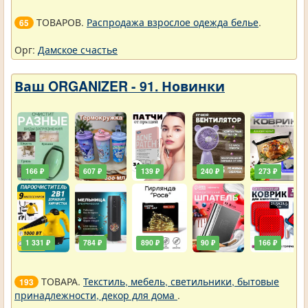
ТОВАРОВ.
Распродажа взрослое одежда белье
.
65
Орг:
Дамское счастье
Ваш ORGANIZER - 91. Новинки
166 ₽
607 ₽
139 ₽
240 ₽
273 ₽
1 331 ₽
784 ₽
890 ₽
90 ₽
166 ₽
ТОВАРА.
Текстиль, мебель, светильники, бытовые
193
принадлежности, декор для дома
.