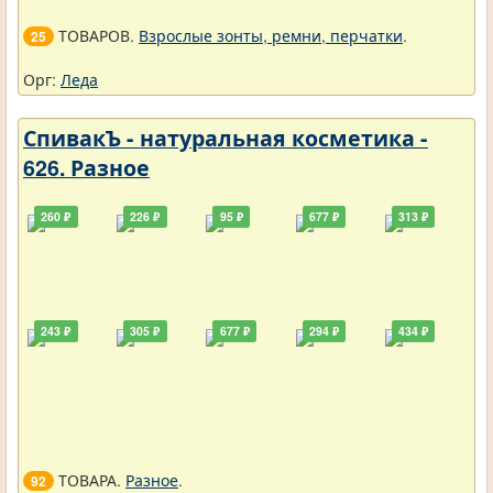
ТОВАРОВ.
Взрослые зонты, ремни, перчатки
.
25
Орг:
Леда
СпивакЪ - натуральная косметика -
626. Разное
260 ₽
226 ₽
95 ₽
677 ₽
313 ₽
243 ₽
305 ₽
677 ₽
294 ₽
434 ₽
ТОВАРА.
Разное
.
92