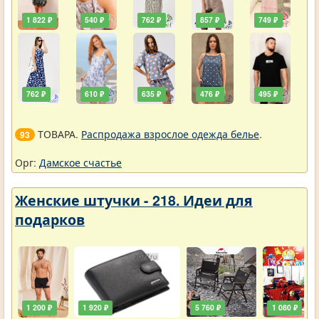
1 822 ₽
540 ₽
762 ₽
857 ₽
749 ₽
762 ₽
610 ₽
635 ₽
476 ₽
495 ₽
ТОВАРА.
Распродажа взрослое одежда белье
.
93
Орг:
Дамское счастье
Женские штучки - 218. Идеи для
подарков
1 200 ₽
1 920 ₽
5 760 ₽
1 080 ₽