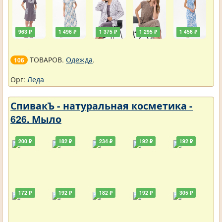
963 ₽
1 496 ₽
1 375 ₽
1 295 ₽
1 456 ₽
ТОВАРОВ.
Одежда
.
106
Орг:
Леда
СпивакЪ - натуральная косметика -
626. Мыло
200 ₽
182 ₽
234 ₽
192 ₽
192 ₽
172 ₽
192 ₽
182 ₽
192 ₽
305 ₽