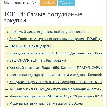
Мы в соцсетях:
VK
VKVideo
Telegram
TOP 14: Самые популярные
закупки
→
Любимый Сималенд - 820. Выбор участников
→
Darsi Trade - 512. Чулочно-носочные изделия - DiWaRi (Бел
→
RASH - 819. Почти даром
→
Брендовая коллекция VILATTE - 763. Для женщин - Разное
→
Ваш ORGANIZER - 91. Распродажа
→
Женский трикотаж Лори - 950. Каталог - ПЛАТЬЯ, САРАФА
→
Шикарная одежда для дома, спорта и отдыха - Serenada - 
→
Ко Сумкины дети. 100% Копии Брендов - 1184. Зонты. Нов
→
ТД "Галеон" - 393. Посуда - Кухонные принадлежности - Ак
→
Ивановский трикотаж ZARKA от 40 до 76 размера - 87. Же
→
Модный магазинчик - 72. Маски от 6 рублей