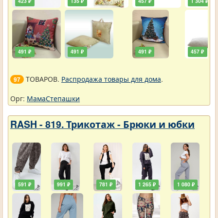
423 ₽
135 ₽
457 ₽
1 304 ₽
491 ₽
491 ₽
491 ₽
457 ₽
ТОВАРОВ.
Распродажа товары для дома
.
97
Орг:
МамаСтепашки
RASH - 819. Трикотаж - Брюки и юбки
591 ₽
991 ₽
781 ₽
1 265 ₽
1 080 ₽