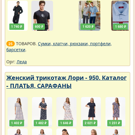
1 740 ₽
600 ₽
1 620 ₽
1 680 ₽
ТОВАРОВ.
Сумки, клатчи, рюкзаки, портфели,
25
барсетки
.
Орг:
Леда
Женский трикотаж Лори - 950. Каталог
- ПЛАТЬЯ, САРАФАНЫ
1 402 ₽
1 482 ₽
1 646 ₽
2 021 ₽
1 231 ₽