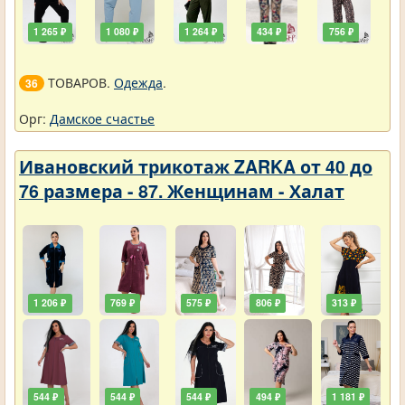
1 265 ₽
1 080 ₽
1 264 ₽
434 ₽
756 ₽
ТОВАРОВ.
Одежда
.
36
Орг:
Дамское счастье
Ивановский трикотаж ZARKA от 40 до
76 размера - 87. Женщинам - Халат
1 206 ₽
769 ₽
575 ₽
806 ₽
313 ₽
544 ₽
544 ₽
544 ₽
494 ₽
1 181 ₽