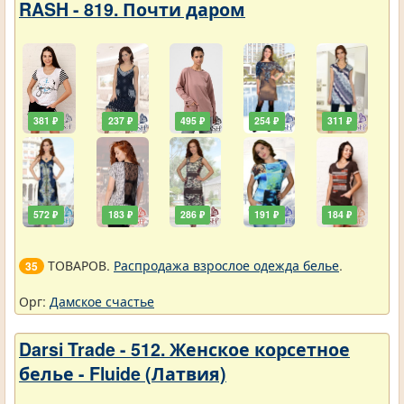
RASH - 819. Почти даром
381 ₽
237 ₽
495 ₽
254 ₽
311 ₽
572 ₽
183 ₽
286 ₽
191 ₽
184 ₽
ТОВАРОВ.
Распродажа взрослое одежда белье
.
35
Орг:
Дамское счастье
Darsi Trade - 512. Женское корсетное
белье - Fluide (Латвия)