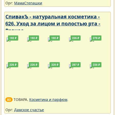
Орг:
МамаСтепашки
СпивакЪ - натуральная косметика -
626. Уход за лицом и полостью рта -
Разное
192 ₽
192 ₽
192 ₽
226 ₽
278 ₽
226 ₽
226 ₽
329 ₽
287 ₽
226 ₽
ТОВАРА.
Косметика и парфюм
.
83
Орг:
Дамское счастье