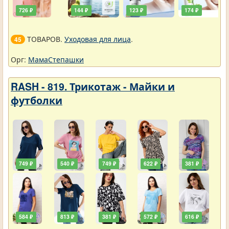
726 ₽
144 ₽
123 ₽
174 ₽
ТОВАРОВ.
Уходовая для лица
.
45
Орг:
МамаСтепашки
RASH - 819. Трикотаж - Майки и
футболки
749 ₽
540 ₽
749 ₽
622 ₽
381 ₽
584 ₽
813 ₽
381 ₽
572 ₽
616 ₽