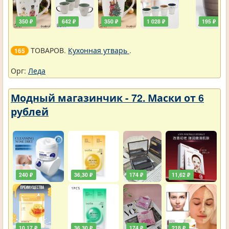
350 ₽
642 ₽
350 ₽
1 028 ₽
195 ₽
ТОВАРОВ.
Кухонная утварь
.
165
Орг:
Леда
Модный магазинчик - 72. Маски от 6
рублей
240 ₽
36,30 ₽
174 ₽
11,62 ₽
10,17 ₽
36,30 ₽
174 ₽
218 ₽