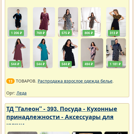
1 206 ₽
769 ₽
575 ₽
806 ₽
313 ₽
544 ₽
544 ₽
544 ₽
494 ₽
1 181 ₽
ТОВАРОВ.
Распродажа взрослое одежда белье
.
13
Орг:
Леда
ТД "Галеон" - 393. Посуда - Кухонные
принадлежности - Аксессуары для
кухни