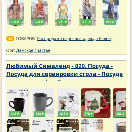
193 ₽
225 ₽
241 ₽
311 ₽
254 ₽
ТОВАРОВ.
Распродажа взрослое одежда белье
.
35
Орг:
Дамское счастье
Любимый Сималенд - 820. Посуда -
Посуда для сервировки стола - Посуда
для чая и кофе - Кружки
228 ₽
163 ₽
335 ₽
379 ₽
260 ₽