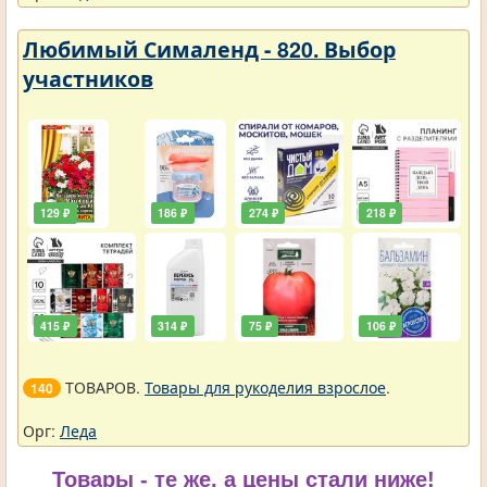
Любимый Сималенд - 820. Выбор
участников
129 ₽
186 ₽
274 ₽
218 ₽
415 ₽
314 ₽
75 ₽
106 ₽
ТОВАРОВ.
Товары для рукоделия взрослое
.
140
Орг:
Леда
Товары - те же, а цены стали ниже!