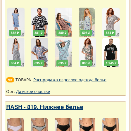
832 ₽
381 ₽
889 ₽
508 ₽
584 ₽
864 ₽
635 ₽
635 ₽
800 ₽
1 245 ₽
ТОВАРА.
Распродажа взрослое одежда белье
.
93
Орг:
Дамское счастье
RASH - 819. Нижнее белье