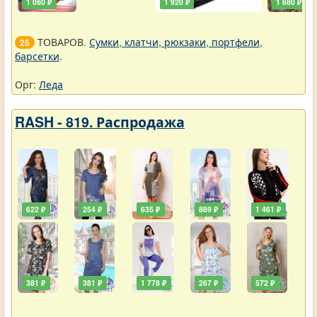
1 080 ₽
1 920 ₽
1 680 ₽
ТОВАРОВ.
Сумки, клатчи, рюкзаки, портфели,
25
барсетки
.
Орг:
Леда
RASH - 819. Распродажа
622 ₽
254 ₽
635 ₽
889 ₽
1 461 ₽
381 ₽
381 ₽
1 778 ₽
267 ₽
572 ₽