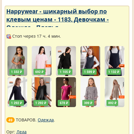
Нappywear - шикарный выбор по
клевым ценам - 1183. Девочкам -
Одежда - Платья
Стоп через 17 ч. 4 мин.
1 332 ₽
692 ₽
1 105 ₽
1 599 ₽
1 132 ₽
1 292 ₽
1 292 ₽
678 ₽
399 ₽
892 ₽
ТОВАРОВ.
Одежда
.
49
Орг:
Леда