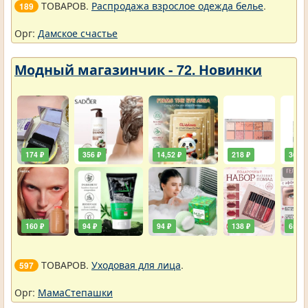
ТОВАРОВ.
Распродажа взрослое одежда белье
.
189
Орг:
Дамское счастье
Модный магазинчик - 72. Новинки
174 ₽
356 ₽
14,52 ₽
218 ₽
36,30
160 ₽
94 ₽
94 ₽
138 ₽
65 ₽
ТОВАРОВ.
Уходовая для лица
.
597
Орг:
МамаСтепашки