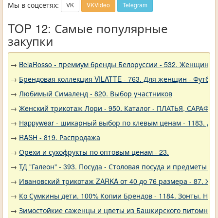
Мы в соцсетях:
VK
VKVideo
Telegram
TOP 12: Самые популярные
закупки
→
BelaRosso - премиум бренды Белоруссии - 532. Женщина
→
Брендовая коллекция VILATTE - 763. Для женщин - Футбол
→
Любимый Сималенд - 820. Выбор участников
→
Женский трикотаж Лори - 950. Каталог - ПЛАТЬЯ, САРАФА
→
Нappywear - шикарный выбор по клевым ценам - 1183. Дев
→
RASH - 819. Распродажа
→
Орехи и сухофрукты по оптовым ценам - 23.
→
ТД "Галеон" - 393. Посуда - Столовая посуда и предметы с
→
Ивановский трикотаж ZARKA от 40 до 76 размера - 87. Же
→
Ко Сумкины дети. 100% Копии Брендов - 1184. Зонты. Нов
→
Зимостойкие саженцы и цветы из Башкирского питомника 