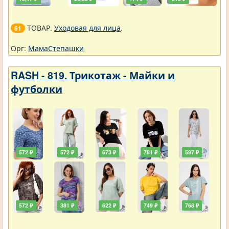
ТОВАР.
Уходовая для лица
.
61
Орг:
МамаСтепашки
RASH - 819. Трикотаж - Майки и
футболки
572 ₽
572 ₽
673 ₽
781 ₽
597 ₽
572 ₽
381 ₽
622 ₽
749 ₽
768 ₽