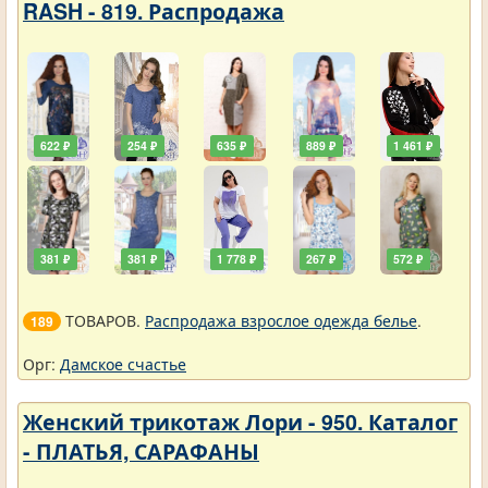
RASH - 819. Распродажа
622 ₽
254 ₽
635 ₽
889 ₽
1 461 ₽
381 ₽
381 ₽
1 778 ₽
267 ₽
572 ₽
ТОВАРОВ.
Распродажа взрослое одежда белье
.
189
Орг:
Дамское счастье
Женский трикотаж Лори - 950. Каталог
- ПЛАТЬЯ, САРАФАНЫ