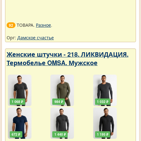
ТОВАРА.
Разное
.
92
Орг:
Дамское счастье
Женские штучки - 218. ЛИКВИДАЦИЯ.
Термобелье OMSA. Мужское
1 068 ₽
984 ₽
1 032 ₽
672 ₽
1 440 ₽
1 195 ₽