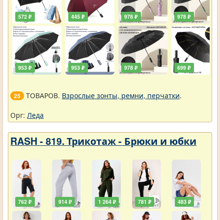
572 ₽
445 ₽
978 ₽
978 ₽
953 ₽
953 ₽
978 ₽
699 ₽
ТОВАРОВ.
Взрослые зонты, ремни, перчатки
.
25
Орг:
Леда
RASH - 819. Трикотаж - Брюки и юбки
762 ₽
914 ₽
1 264 ₽
781 ₽
483 ₽