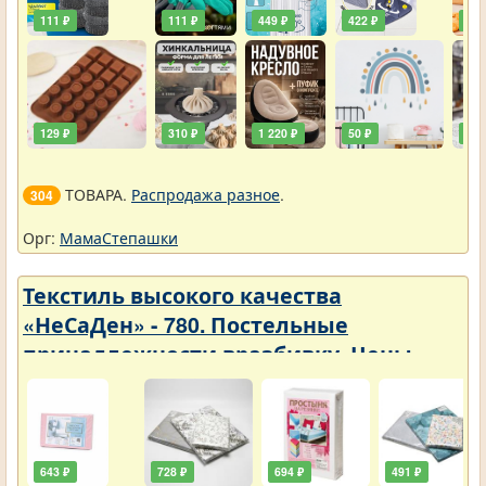
111 ₽
111 ₽
449 ₽
422 ₽
240
129 ₽
310 ₽
1 220 ₽
50 ₽
748
ТОВАРА.
Распродажа разное
.
304
Орг:
МамаСтепашки
Текстиль высокого качества
«НеСаДен» - 780. Постельные
принадлежности вразбивку. Цены
упали
643 ₽
728 ₽
694 ₽
491 ₽