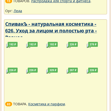
ТОВАРОВ.
Распродажа для спорта и фитнеса
.
13
Орг:
Леда
СпивакЪ - натуральная косметика -
626. Уход за лицом и полостью рта -
Разное
192 ₽
192 ₽
192 ₽
226 ₽
278 ₽
226 ₽
226 ₽
329 ₽
287 ₽
226 ₽
ТОВАРА.
Косметика и парфюм
.
83