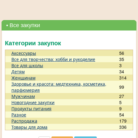
• Все закупки
Категории закупок
Аксессуары
56
Все для творчества: хобби и рукоделие
35
Все для школы
3
Детям
34
Женщинам
314
Здоровье и красота: медтехника, косметика,
99
парфюмерия
Мужчинам
27
Новогодние закупки
5
Продукты питания
9
Разное
54
Распродажа
179
Товары для дома
336