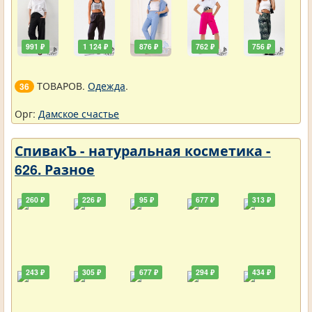
991 ₽
1 124 ₽
876 ₽
762 ₽
756 ₽
ТОВАРОВ.
Одежда
.
36
Орг:
Дамское счастье
СпивакЪ - натуральная косметика -
626. Разное
260 ₽
226 ₽
95 ₽
677 ₽
313 ₽
243 ₽
305 ₽
677 ₽
294 ₽
434 ₽