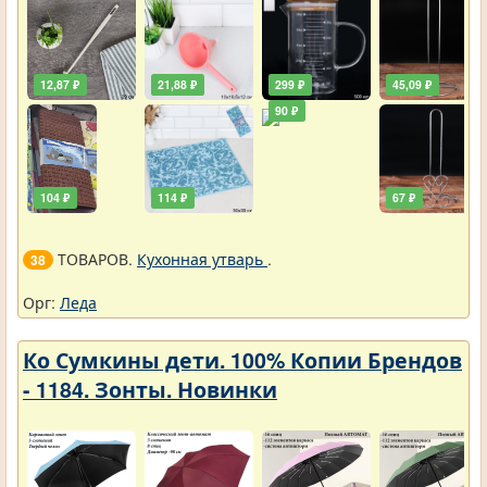
12,87 ₽
21,88 ₽
299 ₽
45,09 ₽
90 ₽
104 ₽
114 ₽
67 ₽
ТОВАРОВ.
Кухонная утварь
.
38
Орг:
Леда
Ко Сумкины дети. 100% Копии Брендов
- 1184. Зонты. Новинки