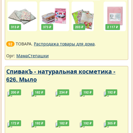
313 ₽
373 ₽
203 ₽
2 117 ₽
ТОВАРА.
Распродажа товары для дома
.
52
Орг:
МамаСтепашки
СпивакЪ - натуральная косметика -
626. Мыло
200 ₽
182 ₽
234 ₽
192 ₽
192 ₽
172 ₽
192 ₽
182 ₽
192 ₽
305 ₽