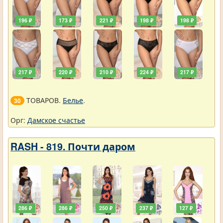
196 ₽
173 ₽
221 ₽
198 ₽
198 ₽
217 ₽
220 ₽
210 ₽
224 ₽
217 ₽
ТОВАРОВ.
Белье
.
30
Орг:
Дамское счастье
RASH - 819. Почти даром
286 ₽
286 ₽
250 ₽
237 ₽
127 ₽