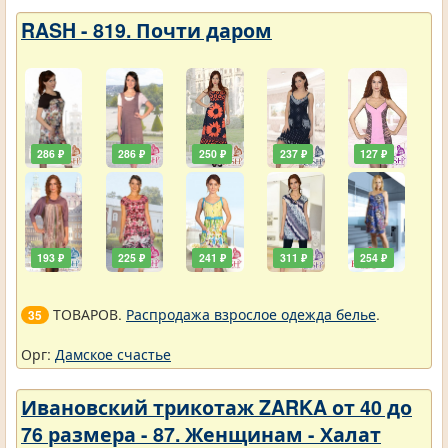
RASH - 819. Почти даром
286 ₽
286 ₽
250 ₽
237 ₽
127 ₽
193 ₽
225 ₽
241 ₽
311 ₽
254 ₽
ТОВАРОВ.
Распродажа взрослое одежда белье
.
35
Орг:
Дамское счастье
Ивановский трикотаж ZARKA от 40 до
76 размера - 87. Женщинам - Халат