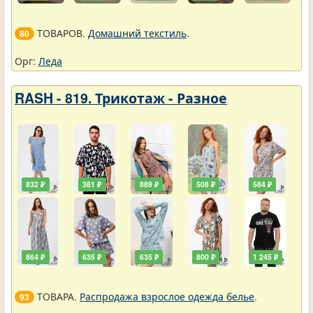
ТОВАРОВ.
Домашний текстиль
.
80
Орг:
Леда
RASH - 819. Трикотаж - Разное
832 ₽
381 ₽
889 ₽
508 ₽
584 ₽
864 ₽
635 ₽
635 ₽
800 ₽
1 245 ₽
ТОВАРА.
Распродажа взрослое одежда белье
.
93