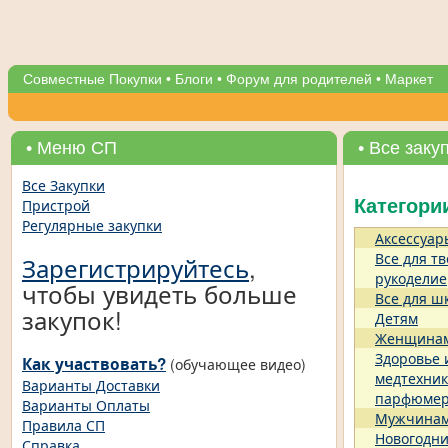
Совместные Покупки
•
Блоги
•
Форум для родителей
•
Маркет
• Меню СП
• Все заку
Все Закупки
Пристрой
Категори
Регулярные закупки
Аксессуар
Все для тв
Зарегистрируйтесь
,
рукоделие
чтобы увидеть больше
Все для ш
закупок!
Детям
Женщина
Здоровье 
Как участвовать?
(обучающее видео)
медтехник
Варианты Доставки
парфюме
Варианты Оплаты
Мужчина
Правила СП
Новогодни
Справка