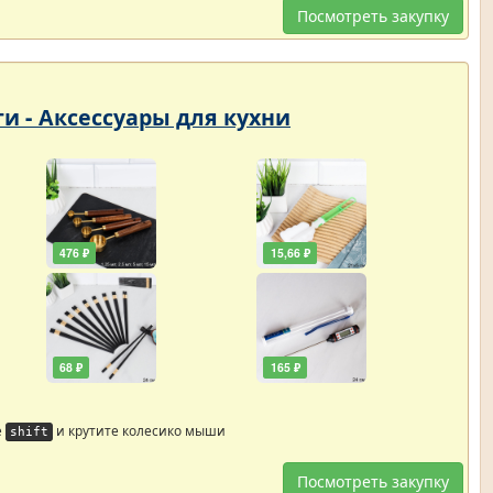
Посмотреть закупку
ти - Аксессуары для кухни
476 ₽
15,66 ₽
68 ₽
165 ₽
е
и крутите колесико мыши
shift
Посмотреть закупку