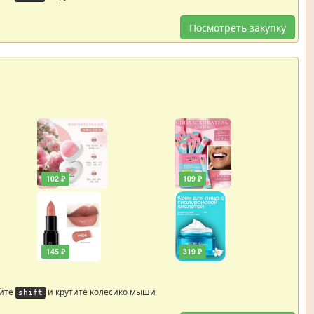
Посмотреть закупку
102 ₽
109 ₽
145 ₽
319 ₽
айте
и крутите колесико мыши
shift