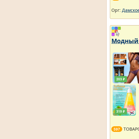
Орг:
Дамское
Модный 
203 ₽
319 ₽
ТОВАР
597