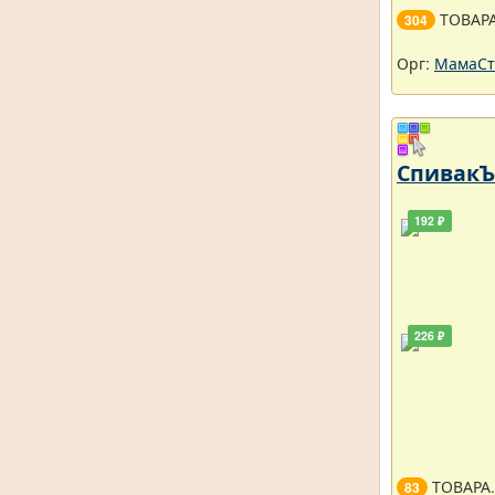
ТОВАР
304
Орг:
МамаСт
СпивакЪ 
192 ₽
226 ₽
ТОВАРА
83