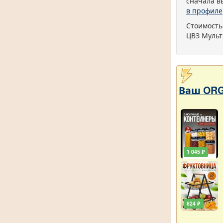
сначала в
в профиле
Стоимость
ЦВЗ Мульт
Ваш ORG
1 045 ₽
624 ₽