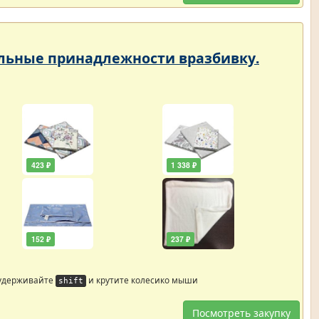
тельные принадлежности вразбивку.
423 ₽
1 338 ₽
152 ₽
237 ₽
 удерживайте
и крутите колесико мыши
shift
Посмотреть закупку