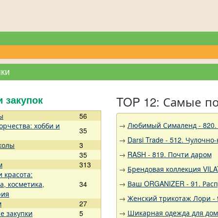
пки
TOP 12: Самые п
и закупок
ы
56
→
Любимый Сималенд - 820. 
орчества: хобби и
35
→
Darsi Trade - 512. Чулочно
колы
3
→
RASH - 819. Почти даром
35
м
313
→
Брендовая коллекция VILA
и красота:
→
Ваш ORGANIZER - 91. Рас
а, косметика,
34
рия
→
Женский трикотаж Лори - 
м
27
→
Шикарная одежда для дома,
е закупки
5