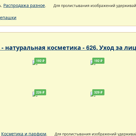
А.
Распродажа разное
.
Для пролистывания изображений удержива
епашки
- натуральная косметика - 626. Уход за ли
192 ₽
192 ₽
226 ₽
329 ₽
.
Косметика и парфюм
.
Для пролистывания изображений удержива