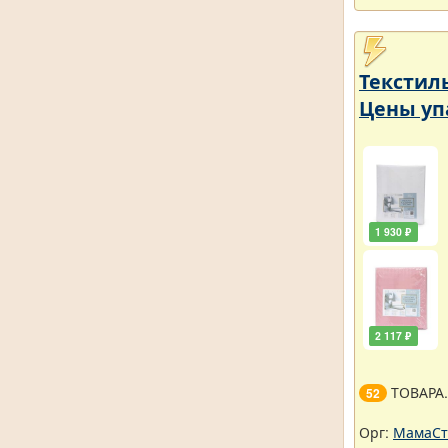
Текстил
Цены уп
1 930 ₽
2 117 ₽
ТОВАРА
52
Орг:
МамаСт