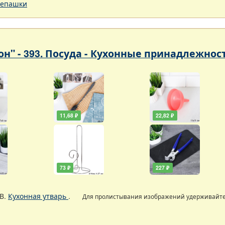
епашки
он" - 393. Посуда - Кухонные принадлежнос
11,68 ₽
22,82 ₽
73 ₽
227 ₽
В.
Кухонная утварь
.
Для пролистывания изображений удерживайт