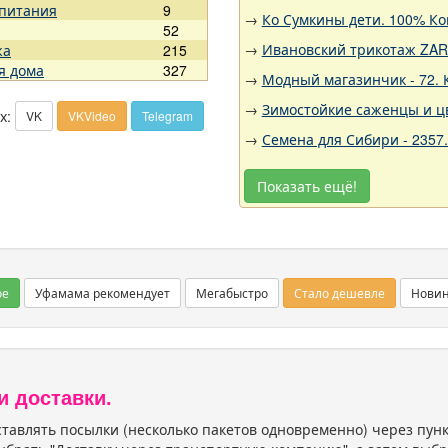
 питания
9
→
Ко Сумкины дети. 100% Ко
52
→
Ивановский трикотаж ZARK
жа
215
я дома
327
→
Модный магазинчик - 72. 
→
Зимостойкие саженцы и цв
х:
VK
VKVideo
Telegram
→
Семена для Сибири - 2357
Показать ещё!
ое
Уфамама рекомендует
Мегабыстро
Стало дешевле
Нови
и доставки.
тавлять посылки (несколько пакетов одновременно) через пу