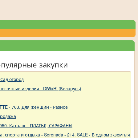
опулярные закупки
Сад огород
-носочные изделия - DiWaRi (Беларусь)
TTE - 763. Для женщин - Разное
продажа
950. Каталог - ПЛАТЬЯ, САРАФАНЫ
 спорта и отдыха - Serenada - 214. SALE - В одном экземпляре!