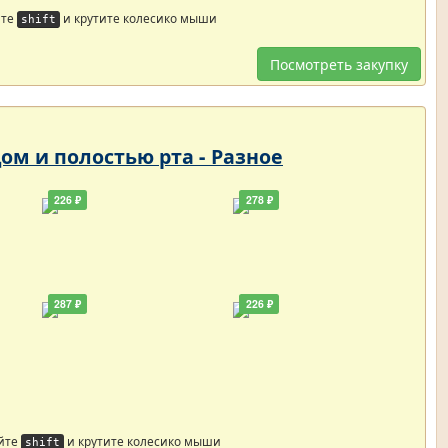
йте
и крутите колесико мыши
shift
Посмотреть закупку
цом и полостью рта - Разное
226 ₽
278 ₽
287 ₽
226 ₽
йте
и крутите колесико мыши
shift