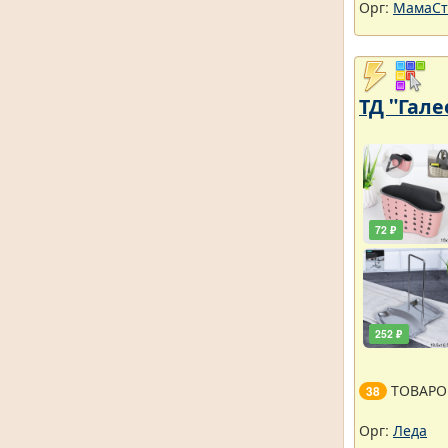
Орг:
МамаСт
ТД "Гале
72 ₽
252 ₽
ТОВАРО
38
Орг:
Леда