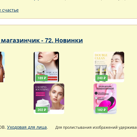
 счастье
магазинчик - 72. Новинки
189 ₽
240 ₽
202 ₽
182 ₽
ОВ.
Уходовая для лица
.
Для пролистывания изображений удержив