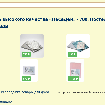
ь высокого качества «НеСаДен» - 780. Пос
али
728 ₽
186 ₽
576 ₽
1 185 ₽
.
Распродажа товары для дома
.
Для пролистывания изображений
епашки