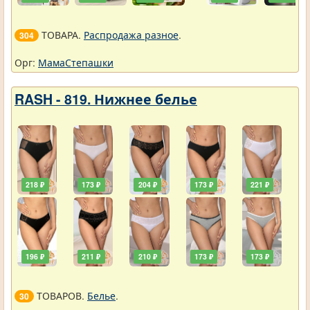
ТОВАРА.
Распродажа разное
.
304
Орг:
МамаСтепашки
RASH - 819. Нижнее белье
218 ₽
173 ₽
204 ₽
173 ₽
221 ₽
196 ₽
211 ₽
210 ₽
173 ₽
173 ₽
ТОВАРОВ.
Белье
.
30