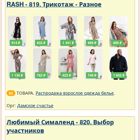
RASH - 819. Трикотаж - Разное
914 ₽
832 ₽
1 341 ₽
889 ₽
889 ₽
1 130 ₽
762 ₽
622 ₽
749 ₽
1 842 ₽
ТОВАРА.
Распродажа взрослое одежда белье
.
93
Орг:
Дамское счастье
Любимый Сималенд - 820. Выбор
участников