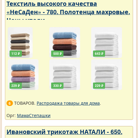
Текстиль высокого качества
«НеСаДен» - 780. Полотенца махровые.
Цены упали
112 ₽
500 ₽
643 ₽
229 ₽
330 ₽
229 ₽
ТОВАРОВ.
Распродажа товары для дома
.
6
Орг:
МамаСтепашки
Ивановский трикотаж НАТАЛИ - 650.