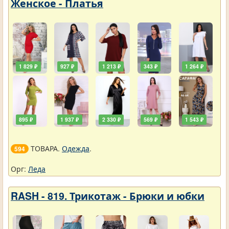
Женское - Платья
1 829 ₽
927 ₽
1 213 ₽
343 ₽
1 264 ₽
895 ₽
1 937 ₽
2 330 ₽
569 ₽
1 543 ₽
ТОВАРА.
Одежда
.
594
Орг:
Леда
RASH - 819. Трикотаж - Брюки и юбки