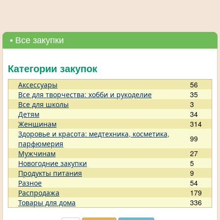
• Все закупки
Категории закупок
Аксессуары
56
Все для творчества: хобби и рукоделие
35
Все для школы
3
Детям
34
Женщинам
314
Здоровье и красота: медтехника, косметика,
99
парфюмерия
Мужчинам
27
Новогодние закупки
5
Продукты питания
9
Разное
54
Распродажа
179
Товары для дома
336