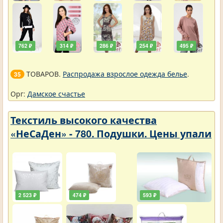
762 ₽
314 ₽
286 ₽
254 ₽
495 ₽
ТОВАРОВ.
Распродажа взрослое одежда белье
.
35
Орг:
Дамское счастье
Текстиль высокого качества
«НеСаДен» - 780. Подушки. Цены упали
2 523 ₽
474 ₽
593 ₽