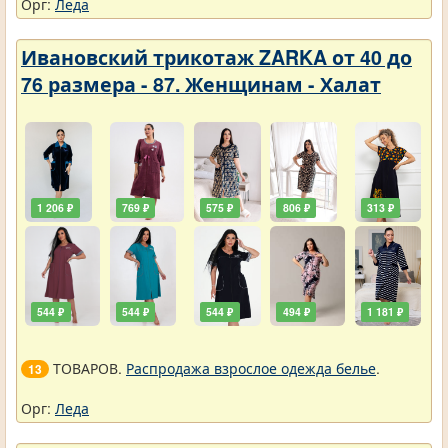
Орг:
Леда
Ивановский трикотаж ZARKA от 40 до
76 размера - 87. Женщинам - Халат
1 206 ₽
769 ₽
575 ₽
806 ₽
313 ₽
544 ₽
544 ₽
544 ₽
494 ₽
1 181 ₽
ТОВАРОВ.
Распродажа взрослое одежда белье
.
13
Орг:
Леда