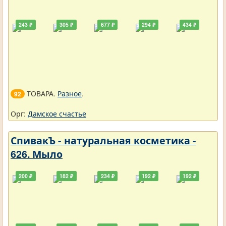
243 ₽
305 ₽
677 ₽
294 ₽
434 ₽
ТОВАРА.
Разное
.
92
Орг:
Дамское счастье
СпивакЪ - натуральная косметика -
626. Мыло
200 ₽
182 ₽
234 ₽
192 ₽
192 ₽