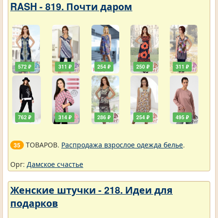
RASH - 819. Почти даром
572 ₽
311 ₽
254 ₽
250 ₽
311 ₽
762 ₽
314 ₽
286 ₽
254 ₽
495 ₽
ТОВАРОВ.
Распродажа взрослое одежда белье
.
35
Орг:
Дамское счастье
Женские штучки - 218. Идеи для
подарков