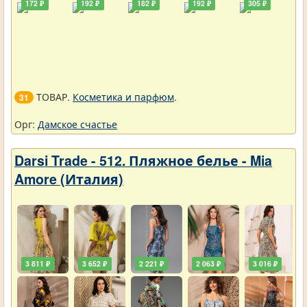
172 ₽
192 ₽
182 ₽
192 ₽
305 ₽
ТОВАР.
Косметика и парфюм
.
31
Орг:
Дамское счастье
Darsi Trade - 512. Пляжное белье - Mia
Amore (Италия)
3 811 ₽
3 652 ₽
2 221 ₽
2 063 ₽
3 016 ₽