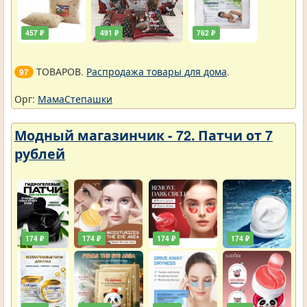
457 ₽
491 ₽
762 ₽
ТОВАРОВ.
Распродажа товары для дома
.
97
Орг:
МамаСтепашки
Модный магазинчик - 72. Патчи от 7
рублей
174 ₽
174 ₽
174 ₽
174 ₽