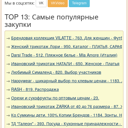
Мы в соцсетях:
VK
VKVideo
Telegram
TOP 13: Самые популярные
закупки
→
Брендовая коллекция VILATTE - 763. Для женщин - Футбол
→
Женский трикотаж Лори - 950. Каталог - ПЛАТЬЯ, САРАФА
→
Darsi Trade - 512. Пляжное белье - Mia Amore (Италия)
→
Ивановский трикотаж НАТАЛИ - 650. Женское - Платья
→
Любимый Сималенд - 820. Выбор участников
→
Нappywear - шикарный выбор по клевым ценам - 1183. Дев
→
RASH - 819. Распродажа
→
Орехи и сухофрукты по оптовым ценам - 23.
→
Ивановский трикотаж ZARKA от 40 до 76 размера - 87. Же
→
Ко Сумкины дети. 100% Копии Брендов - 1184. Зонты. Нов
→
ТД "Галеон" - 393. Посуда - Кухонные принадлежности - Ак