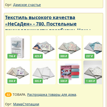
Орг:
Дамское счастье
Текстиль высокого качества
«НеСаДен» - 780. Постельные
принадлежности вразбивку. Цены
упали
796 ₽
423 ₽
999 ₽
237 ₽
356 ₽
305 ₽
508 ₽
1 405 ₽
ТОВАРА.
Распродажа товары для дома
.
52
Орг:
МамаСтепашки