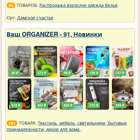
ТОВАРОВ.
Распродажа взрослое одежда белье
.
65
Орг:
Дамское счастье
Ваш ORGANIZER - 91. Новинки
95 ₽
273 ₽
90 ₽
166 ₽
157 ₽
273 ₽
467 ₽
820 ₽
570 ₽
449 ₽
ТОВАРА.
Текстиль, мебель, светильники, бытовые
193
принадлежности, декор для дома
.