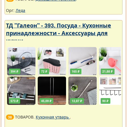
Орг:
Леда
ТД "Галеон" - 393. Посуда - Кухонные
принадлежности - Аксессуары для
кухни
394 ₽
72 ₽
165 ₽
21,88 ₽
573 ₽
45,09 ₽
12,87 ₽
90 ₽
ТОВАРОВ.
Кухонная утварь
.
38