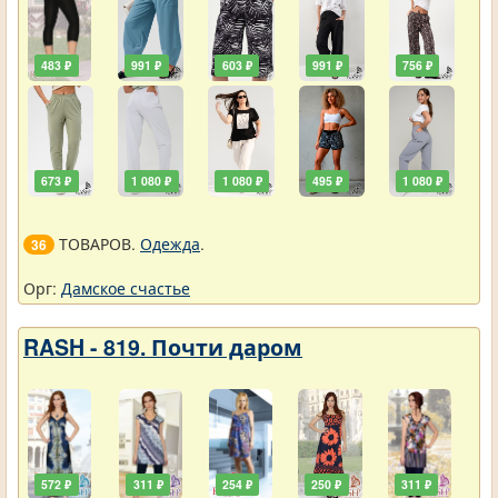
483 ₽
991 ₽
603 ₽
991 ₽
756 ₽
673 ₽
1 080 ₽
1 080 ₽
495 ₽
1 080 ₽
ТОВАРОВ.
Одежда
.
36
Орг:
Дамское счастье
RASH - 819. Почти даром
572 ₽
311 ₽
254 ₽
250 ₽
311 ₽