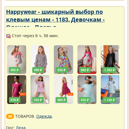
Нappywear - шикарный выбор по
клевым ценам - 1183. Девочкам -
Одежда - Платья
Стоп через 6 ч. 56 мин.
892 ₽
399 ₽
532 ₽
892 ₽
1 292 ₽
678 ₽
532 ₽
892 ₽
532 ₽
1 146 ₽
ТОВАРОВ.
Одежда
.
49
Орг:
Леда