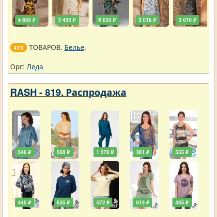
4 605 ₽
3 493 ₽
6 035 ₽
3 016 ₽
3 016 ₽
ТОВАРОВ.
Белье
.
419
Орг:
Леда
RASH - 819. Распродажа
546 ₽
508 ₽
1 270 ₽
381 ₽
555 ₽
445 ₽
635 ₽
572 ₽
813 ₽
445 ₽