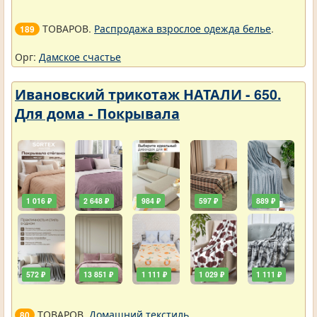
ТОВАРОВ.
Распродажа взрослое одежда белье
.
189
Орг:
Дамское счастье
Ивановский трикотаж НАТАЛИ - 650.
Для дома - Покрывала
1 016 ₽
2 648 ₽
984 ₽
597 ₽
889 ₽
572 ₽
13 851 ₽
1 111 ₽
1 029 ₽
1 111 ₽
ТОВАРОВ.
Домашний текстиль
.
80