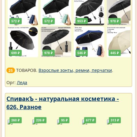
572 ₽
572 ₽
953 ₽
978 ₽
699 ₽
978 ₽
546 ₽
445 ₽
ТОВАРОВ.
Взрослые зонты, ремни, перчатки
.
25
Орг:
Леда
СпивакЪ - натуральная косметика -
626. Разное
260 ₽
226 ₽
95 ₽
677 ₽
313 ₽