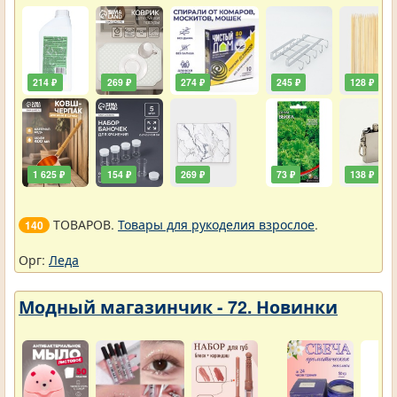
214 ₽
269 ₽
274 ₽
245 ₽
128 ₽
1 625 ₽
154 ₽
269 ₽
73 ₽
138 ₽
ТОВАРОВ.
Товары для рукоделия взрослое
.
140
Орг:
Леда
Модный магазинчик - 72. Новинки