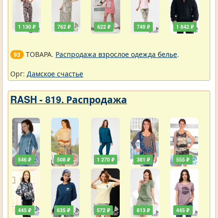
1 130 ₽
762 ₽
622 ₽
749 ₽
1 842 ₽
ТОВАРА.
Распродажа взрослое одежда белье
.
93
Орг:
Дамское счастье
RASH - 819. Распродажа
546 ₽
508 ₽
1 270 ₽
381 ₽
555 ₽
445 ₽
635 ₽
572 ₽
813 ₽
445 ₽