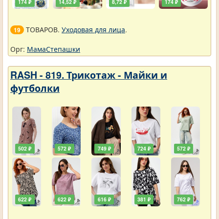
174 ₽
14,52 ₽
8,72 ₽
174 ₽
ТОВАРОВ.
Уходовая для лица
.
19
Орг:
МамаСтепашки
RASH - 819. Трикотаж - Майки и
футболки
502 ₽
572 ₽
749 ₽
724 ₽
572 ₽
622 ₽
622 ₽
616 ₽
381 ₽
762 ₽