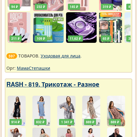
94 ₽
232 ₽
145 ₽
319 ₽
87 ₽
211 ₽
109 ₽
11,62 ₽
65 ₽
261 ₽
ТОВАРОВ.
Уходовая для лица
.
597
Орг:
МамаСтепашки
RASH - 819. Трикотаж - Разное
914 ₽
832 ₽
1 341 ₽
889 ₽
889 ₽