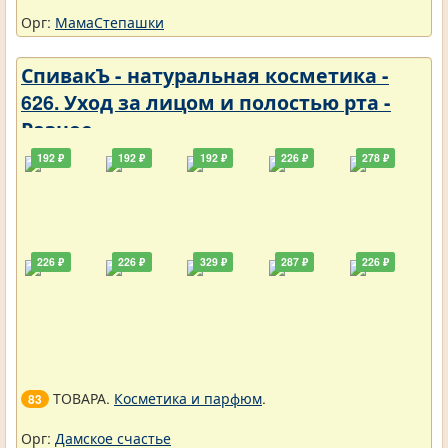
Орг:
МамаСтепашки
СпивакЪ - натуральная косметика -
626. Уход за лицом и полостью рта -
Разное
192 ₽
192 ₽
192 ₽
226 ₽
278 ₽
226 ₽
226 ₽
329 ₽
287 ₽
226 ₽
ТОВАРА.
Косметика и парфюм
.
83
Орг:
Дамское счастье