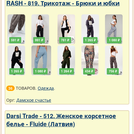
RASH - 819. Трикотаж - Брюки и юбки
591 ₽
991 ₽
781 ₽
1 265 ₽
1 080 ₽
1 265 ₽
1 080 ₽
1 264 ₽
434 ₽
756 ₽
ТОВАРОВ.
Одежда
.
36
Орг:
Дамское счастье
Darsi Trade - 512. Женское корсетное
белье - Fluide (Латвия)