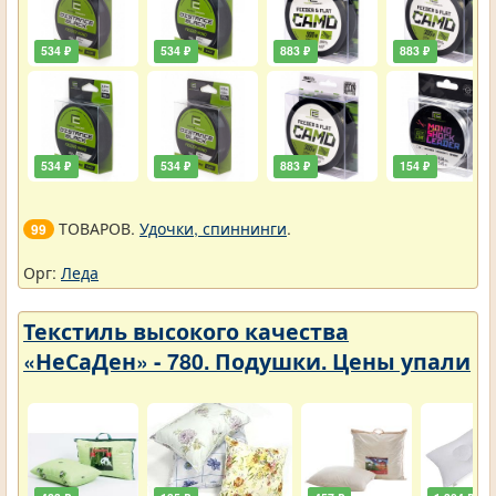
534 ₽
534 ₽
883 ₽
883 ₽
534 ₽
534 ₽
883 ₽
154 ₽
ТОВАРОВ.
Удочки, спиннинги
.
99
Орг:
Леда
Текстиль высокого качества
«НеСаДен» - 780. Подушки. Цены упали