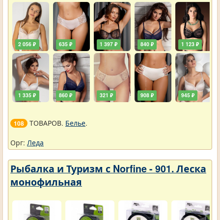
2 056 ₽
635 ₽
1 397 ₽
840 ₽
1 123 ₽
1 335 ₽
860 ₽
321 ₽
908 ₽
945 ₽
ТОВАРОВ.
Белье
.
108
Орг:
Леда
Рыбалка и Туризм с Norfine - 901. Леска
монофильная