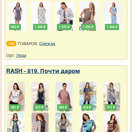
963 ₽
1 496 ₽
1 375 ₽
1 295 ₽
1 456 ₽
ТОВАРОВ.
Одежда
.
106
Орг:
Леда
RASH - 819. Почти даром
381 ₽
237 ₽
495 ₽
254 ₽
311 ₽