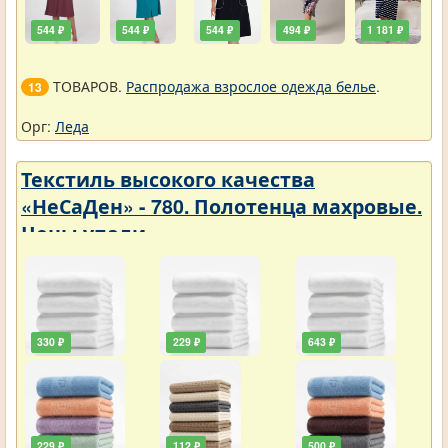
544 ₽
544 ₽
544 ₽
494 ₽
1 181 ₽
ТОВАРОВ.
Распродажа взрослое одежда белье
.
13
Орг:
Леда
Текстиль высокого качества
«НеСаДен» - 780. Полотенца махровые.
Цены упали
330 ₽
229 ₽
643 ₽
229 ₽
112 ₽
500 ₽