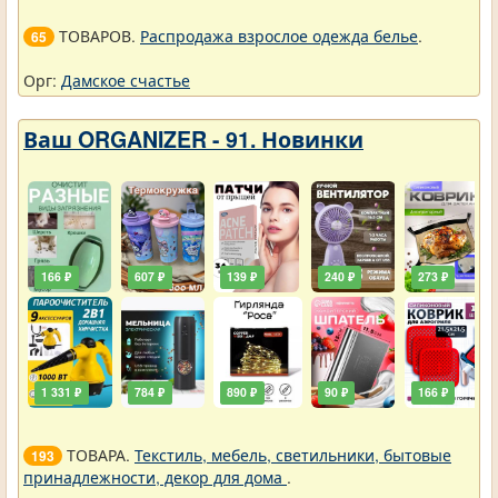
ТОВАРОВ.
Распродажа взрослое одежда белье
.
65
Орг:
Дамское счастье
Ваш ORGANIZER - 91. Новинки
166 ₽
607 ₽
139 ₽
240 ₽
273 ₽
1 331 ₽
784 ₽
890 ₽
90 ₽
166 ₽
ТОВАРА.
Текстиль, мебель, светильники, бытовые
193
принадлежности, декор для дома
.