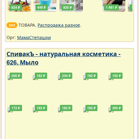
624 ₽
449 ₽
820 ₽
1 481 ₽
111 
ТОВАРА.
Распродажа разное
.
304
Орг:
МамаСтепашки
СпивакЪ - натуральная косметика -
626. Мыло
200 ₽
182 ₽
234 ₽
192 ₽
192 ₽
172 ₽
192 ₽
182 ₽
192 ₽
305 ₽