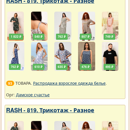
RASH - 819. Трикотаж - Разное
1 822 ₽
540 ₽
762 ₽
857 ₽
749 ₽
762 ₽
610 ₽
635 ₽
476 ₽
495 ₽
ТОВАРА.
Распродажа взрослое одежда белье
.
93
Орг:
Дамское счастье
RASH - 819. Трикотаж - Разное