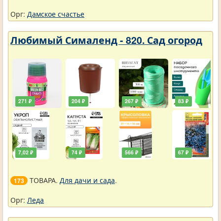
Орг:
Дамское счастье
Любимый Сималенд - 820. Сад огород
271 ₽
204 ₽
267 ₽
83 ₽
7,02 ₽
74 ₽
566 ₽
67 ₽
ТОВАРА.
Для дачи и сада
.
173
Орг:
Леда