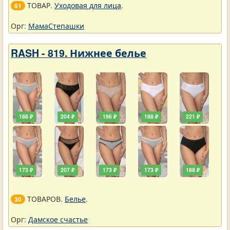
ТОВАР.
Уходовая для лица
.
61
Орг:
МамаСтепашки
RASH - 819. Нижнее белье
188 ₽
204 ₽
196 ₽
188 ₽
221 ₽
173 ₽
207 ₽
173 ₽
173 ₽
188 ₽
ТОВАРОВ.
Белье
.
30
Орг:
Дамское счастье