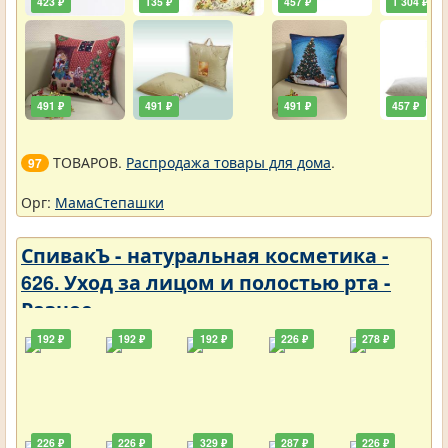
423 ₽
135 ₽
457 ₽
1 304 ₽
491 ₽
491 ₽
491 ₽
457 ₽
ТОВАРОВ.
Распродажа товары для дома
.
97
Орг:
МамаСтепашки
СпивакЪ - натуральная косметика -
626. Уход за лицом и полостью рта -
Разное
192 ₽
192 ₽
192 ₽
226 ₽
278 ₽
226 ₽
226 ₽
329 ₽
287 ₽
226 ₽