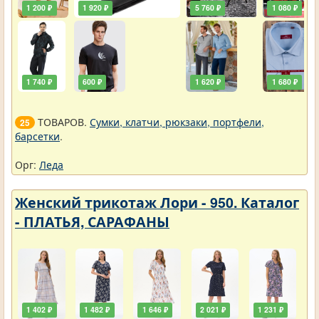
1 200 ₽
1 920 ₽
5 760 ₽
1 080 ₽
1 740 ₽
600 ₽
1 620 ₽
1 680 ₽
ТОВАРОВ.
Сумки, клатчи, рюкзаки, портфели,
25
барсетки
.
Орг:
Леда
Женский трикотаж Лори - 950. Каталог
- ПЛАТЬЯ, САРАФАНЫ
1 402 ₽
1 482 ₽
1 646 ₽
2 021 ₽
1 231 ₽