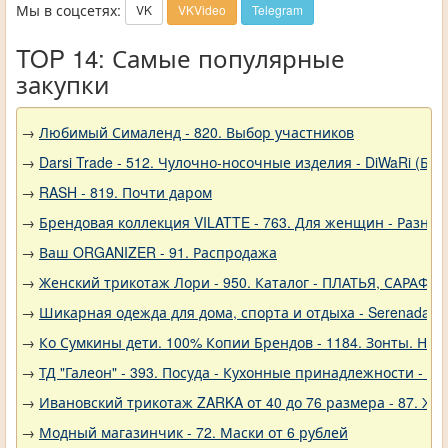
Мы в соцсетях:
VK
VKVideo
Telegram
TOP 14: Самые популярные
закупки
→
Любимый Сималенд - 820. Выбор участников
→
Darsi Trade - 512. Чулочно-носочные изделия - DiWaRi (Бел
→
RASH - 819. Почти даром
→
Брендовая коллекция VILATTE - 763. Для женщин - Разное
→
Ваш ORGANIZER - 91. Распродажа
→
Женский трикотаж Лори - 950. Каталог - ПЛАТЬЯ, САРАФА
→
Шикарная одежда для дома, спорта и отдыха - Serenada - 
→
Ко Сумкины дети. 100% Копии Брендов - 1184. Зонты. Нов
→
ТД "Галеон" - 393. Посуда - Кухонные принадлежности - Ак
→
Ивановский трикотаж ZARKA от 40 до 76 размера - 87. Же
→
Модный магазинчик - 72. Маски от 6 рублей