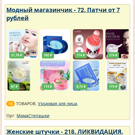
Модный магазинчик - 72. Патчи от 7
рублей
21,78 ₽
182 ₽
174 ₽
174 ₽
87 ₽
174 ₽
8,72 ₽
174 ₽
ТОВАРОВ.
Уходовая для лица
.
19
Орг:
МамаСтепашки
Женские штучки - 218. ЛИКВИДАЦИЯ.