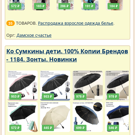
572 ₽
183 ₽
286 ₽
191 ₽
184 ₽
ТОВАРОВ.
Распродажа взрослое одежда белье
.
35
Орг:
Дамское счастье
Ко Сумкины дети. 100% Копии Брендов
- 1184. Зонты. Новинки
953 ₽
953 ₽
978 ₽
978 ₽
572 ₽
445 ₽
699 ₽
546 ₽