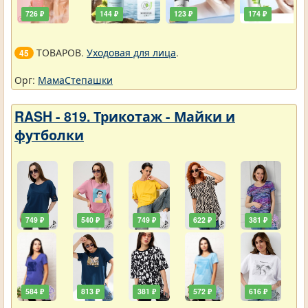
726 ₽
144 ₽
123 ₽
174 ₽
ТОВАРОВ.
Уходовая для лица
.
45
Орг:
МамаСтепашки
RASH - 819. Трикотаж - Майки и
футболки
749 ₽
540 ₽
749 ₽
622 ₽
381 ₽
584 ₽
813 ₽
381 ₽
572 ₽
616 ₽