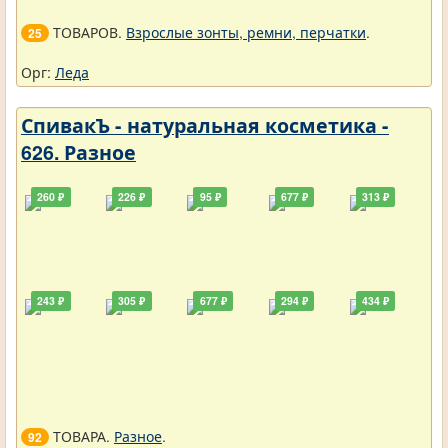
ТОВАРОВ.
Взрослые зонты, ремни, перчатки
.
25
Орг:
Леда
СпивакЪ - натуральная косметика -
626. Разное
260 ₽
226 ₽
95 ₽
677 ₽
313 ₽
243 ₽
305 ₽
677 ₽
294 ₽
434 ₽
ТОВАРА.
Разное
.
92