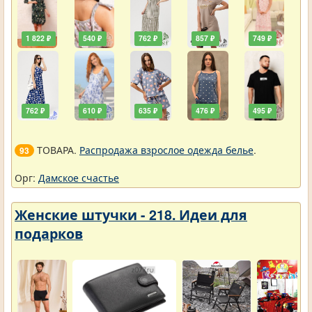
1 822 ₽
540 ₽
762 ₽
857 ₽
749 ₽
762 ₽
610 ₽
635 ₽
476 ₽
495 ₽
ТОВАРА.
Распродажа взрослое одежда белье
.
93
Орг:
Дамское счастье
Женские штучки - 218. Идеи для
подарков