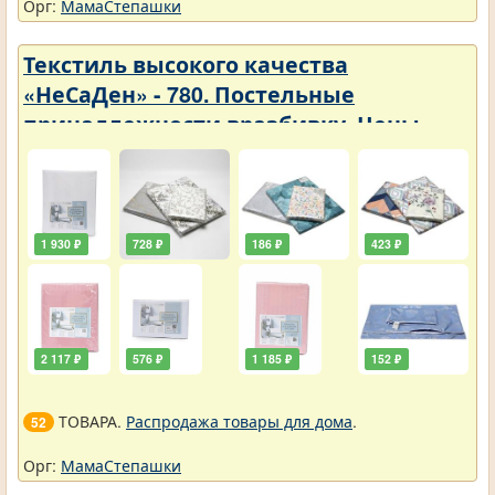
Орг:
МамаСтепашки
Текстиль высокого качества
«НеСаДен» - 780. Постельные
принадлежности вразбивку. Цены
упали
1 930 ₽
728 ₽
186 ₽
423 ₽
2 117 ₽
576 ₽
1 185 ₽
152 ₽
ТОВАРА.
Распродажа товары для дома
.
52
Орг:
МамаСтепашки