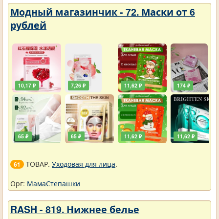
Модный магазинчик - 72. Маски от 6
рублей
10,17 ₽
7,26 ₽
11,62 ₽
174 ₽
65 ₽
65 ₽
11,62 ₽
11,62 ₽
ТОВАР.
Уходовая для лица
.
61
Орг:
МамаСтепашки
RASH - 819. Нижнее белье