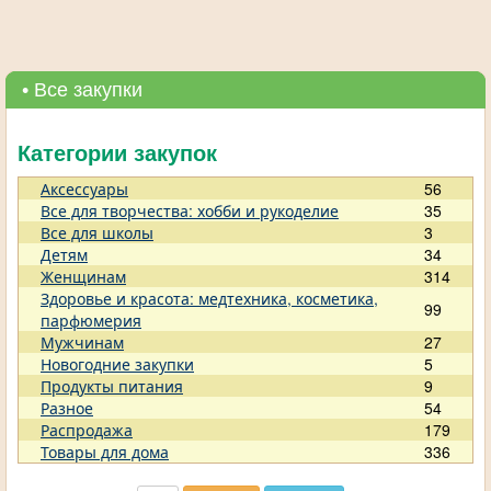
• Все закупки
Категории закупок
Аксессуары
56
Все для творчества: хобби и рукоделие
35
Все для школы
3
Детям
34
Женщинам
314
Здоровье и красота: медтехника, косметика,
99
парфюмерия
Мужчинам
27
Новогодние закупки
5
Продукты питания
9
Разное
54
Распродажа
179
Товары для дома
336