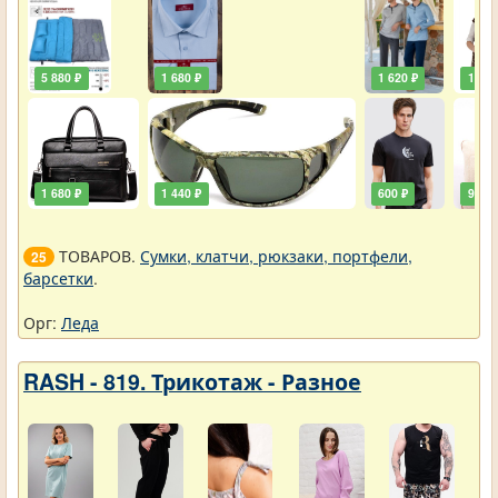
5 880 ₽
1 680 ₽
1 620 ₽
1 920
1 680 ₽
1 440 ₽
600 ₽
900 ₽
ТОВАРОВ.
Сумки, клатчи, рюкзаки, портфели,
25
барсетки
.
Орг:
Леда
RASH - 819. Трикотаж - Разное