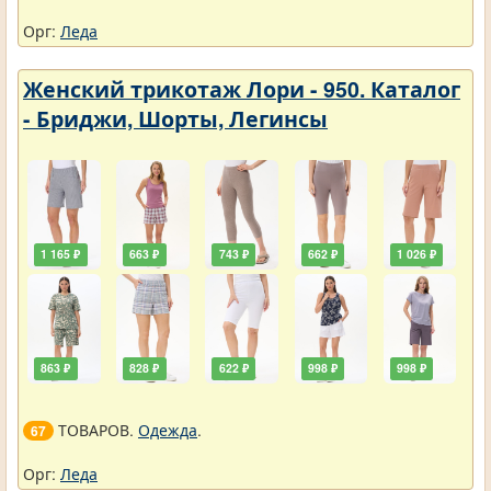
Орг:
Леда
Женский трикотаж Лори - 950. Каталог
- Бриджи, Шорты, Легинсы
1 165 ₽
663 ₽
743 ₽
662 ₽
1 026 ₽
863 ₽
828 ₽
622 ₽
998 ₽
998 ₽
ТОВАРОВ.
Одежда
.
67
Орг:
Леда