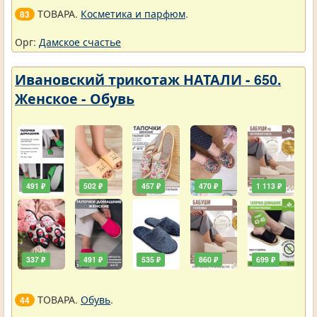
ТОВАРА.
Косметика и парфюм
.
83
Орг:
Дамское счастье
Ивановский трикотаж НАТАЛИ - 650.
Женское - Обувь
491 ₽
502 ₽
457 ₽
470 ₽
1 113 ₽
337 ₽
491 ₽
535 ₽
860 ₽
699 ₽
ТОВАРА.
Обувь
.
44