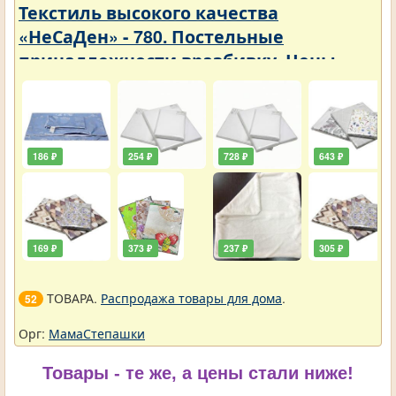
Текстиль высокого качества
«НеСаДен» - 780. Постельные
принадлежности вразбивку. Цены
упали
186 ₽
254 ₽
728 ₽
643 ₽
169 ₽
373 ₽
237 ₽
305 ₽
ТОВАРА.
Распродажа товары для дома
.
52
Орг:
МамаСтепашки
Товары - те же, а цены стали ниже!