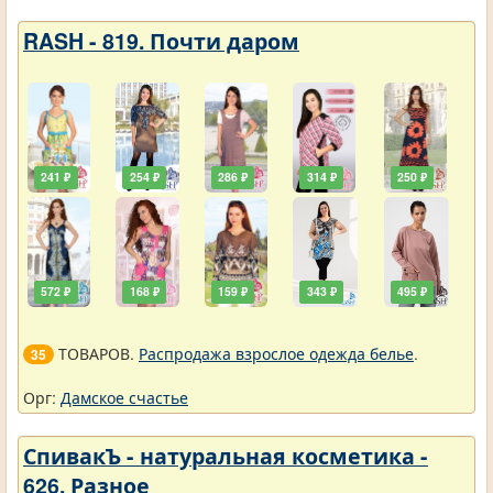
RASH - 819. Почти даром
241 ₽
254 ₽
286 ₽
314 ₽
250 ₽
572 ₽
168 ₽
159 ₽
343 ₽
495 ₽
ТОВАРОВ.
Распродажа взрослое одежда белье
.
35
Орг:
Дамское счастье
СпивакЪ - натуральная косметика -
626. Разное