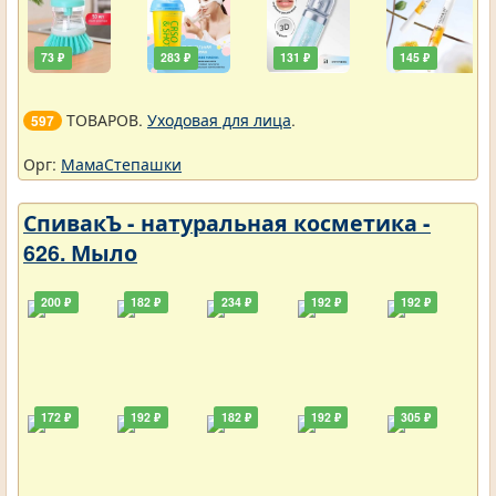
73 ₽
283 ₽
131 ₽
145 ₽
ТОВАРОВ.
Уходовая для лица
.
597
Орг:
МамаСтепашки
СпивакЪ - натуральная косметика -
626. Мыло
200 ₽
182 ₽
234 ₽
192 ₽
192 ₽
172 ₽
192 ₽
182 ₽
192 ₽
305 ₽