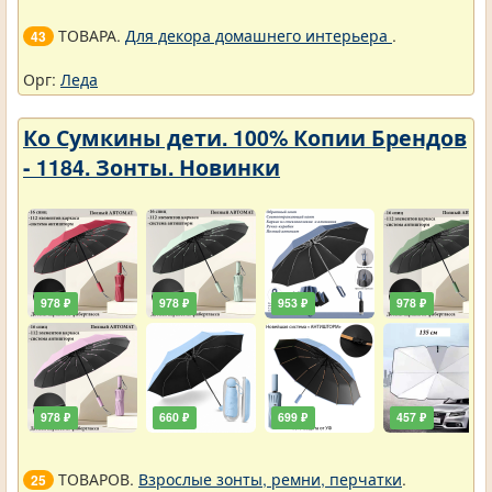
ТОВАРА.
Для декора домашнего интерьера
.
43
Орг:
Леда
Ко Сумкины дети. 100% Копии Брендов
- 1184. Зонты. Новинки
978 ₽
978 ₽
953 ₽
978 ₽
978 ₽
660 ₽
699 ₽
457 ₽
ТОВАРОВ.
Взрослые зонты, ремни, перчатки
.
25