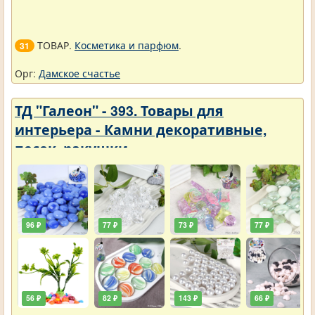
ТОВАР.
Косметика и парфюм
.
31
Орг:
Дамское счастье
ТД "Галеон" - 393. Товары для
интерьера - Камни декоративные,
песок, ракушки
96 ₽
77 ₽
73 ₽
77 ₽
56 ₽
82 ₽
143 ₽
66 ₽