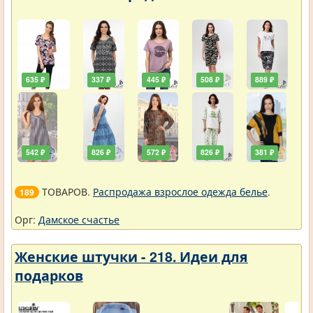
635 ₽
337 ₽
445 ₽
508 ₽
889 ₽
542 ₽
826 ₽
572 ₽
826 ₽
381 ₽
ТОВАРОВ.
Распродажа взрослое одежда белье
.
189
Орг:
Дамское счастье
Женские штучки - 218. Идеи для
подарков