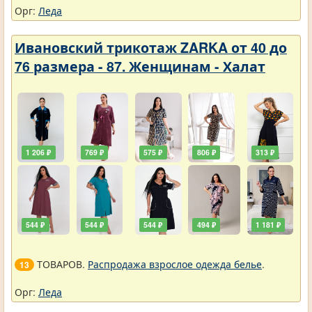
Орг:
Леда
Ивановский трикотаж ZARKA от 40 до
76 размера - 87. Женщинам - Халат
1 206 ₽
769 ₽
575 ₽
806 ₽
313 ₽
544 ₽
544 ₽
544 ₽
494 ₽
1 181 ₽
ТОВАРОВ.
Распродажа взрослое одежда белье
.
13
Орг:
Леда