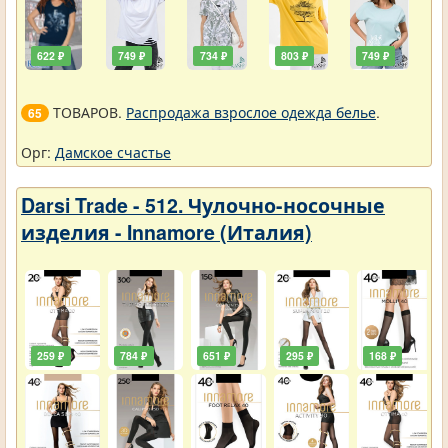
622 ₽
749 ₽
734 ₽
803 ₽
749 ₽
ТОВАРОВ.
Распродажа взрослое одежда белье
.
65
Орг:
Дамское счастье
Darsi Trade - 512. Чулочно-носочные
изделия - Innamore (Италия)
259 ₽
784 ₽
651 ₽
295 ₽
168 ₽