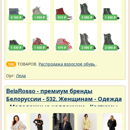
4 160 ₽
1 950 ₽
910 ₽
2 080 ₽
1 430 ₽
1 430 ₽
1 430 ₽
676 ₽
2 080 ₽
2 080 ₽
ТОВАРОВ.
Распродажа взрослое обувь
.
100
Орг:
Леда
BelaRosso - премиум бренды
Белоруссии - 532. Женщинам - Одежда
- Молодежные коллекции - Костюмы