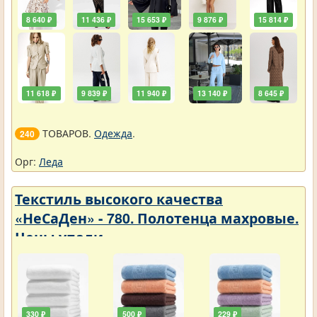
8 640 ₽
11 436 ₽
15 653 ₽
9 876 ₽
15 814 ₽
11 618 ₽
9 839 ₽
11 940 ₽
13 140 ₽
8 645 ₽
ТОВАРОВ.
Одежда
.
240
Орг:
Леда
Текстиль высокого качества
«НеСаДен» - 780. Полотенца махровые.
Цены упали
330 ₽
500 ₽
229 ₽