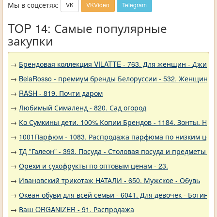
Мы в соцсетях:
VK
VKVideo
Telegram
TOP 14: Самые популярные
закупки
→
Брендовая коллекция VILATTE - 763. Для женщин - Джинс
→
BelaRosso - премиум бренды Белоруссии - 532. Женщина
→
RASH - 819. Почти даром
→
Любимый Сималенд - 820. Сад огород
→
Ко Сумкины дети. 100% Копии Брендов - 1184. Зонты. Нов
→
1001Парфюм - 1083. Распродажа парфюма по низким цен
→
ТД "Галеон" - 393. Посуда - Столовая посуда и предметы с
→
Орехи и сухофрукты по оптовым ценам - 23.
→
Ивановский трикотаж НАТАЛИ - 650. Мужское - Обувь
→
Океан обуви для всей семьи - 6041. Для девочек - Ботинки
→
Ваш ORGANIZER - 91. Распродажа