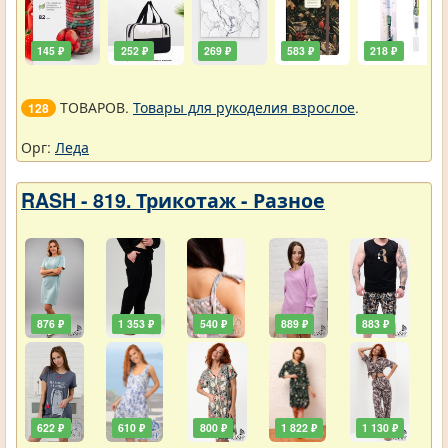
145 ₽
252 ₽
269 ₽
583 ₽
218 ₽
ТОВАРОВ.
Товары для рукоделия взрослое
.
128
Орг:
Леда
RASH - 819. Трикотаж - Разное
876 ₽
1 353 ₽
540 ₽
889 ₽
883 ₽
622 ₽
610 ₽
800 ₽
1 822 ₽
1 130 ₽