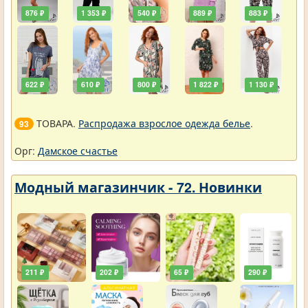
876 ₽
1 353 ₽
540 ₽
889 ₽
883 ₽
622 ₽
610 ₽
800 ₽
1 822 ₽
1 130 ₽
ТОВАРА.
Распродажа взрослое одежда белье
.
93
Орг:
Дамское счастье
Модный магазинчик - 72. Новинки
211 ₽
202 ₽
65 ₽
290 ₽