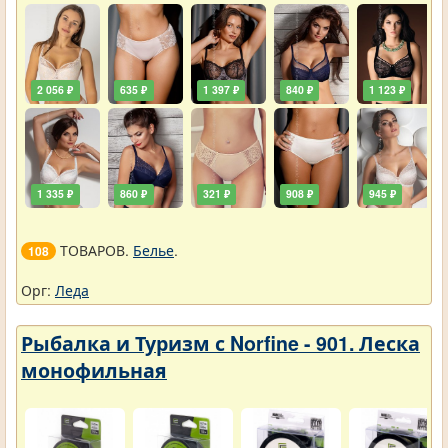
2 056 ₽
635 ₽
1 397 ₽
840 ₽
1 123 ₽
1 335 ₽
860 ₽
321 ₽
908 ₽
945 ₽
ТОВАРОВ.
Белье
.
108
Орг:
Леда
Рыбалка и Туризм с Norfine - 901. Леска
монофильная