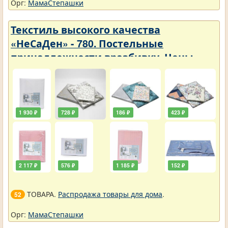
Орг:
МамаСтепашки
Текстиль высокого качества
«НеСаДен» - 780. Постельные
принадлежности вразбивку. Цены
упали
1 930 ₽
728 ₽
186 ₽
423 ₽
2 117 ₽
576 ₽
1 185 ₽
152 ₽
ТОВАРА.
Распродажа товары для дома
.
52
Орг:
МамаСтепашки