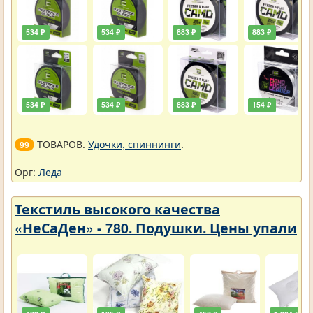
534 ₽
534 ₽
883 ₽
883 ₽
534 ₽
534 ₽
883 ₽
154 ₽
ТОВАРОВ.
Удочки, спиннинги
.
99
Орг:
Леда
Текстиль высокого качества
«НеСаДен» - 780. Подушки. Цены упали