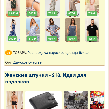
1 822 ₽
540 ₽
762 ₽
857 ₽
749 ₽
762 ₽
610 ₽
635 ₽
476 ₽
495 ₽
ТОВАРА.
Распродажа взрослое одежда белье
.
93
Орг:
Дамское счастье
Женские штучки - 218. Идеи для
подарков