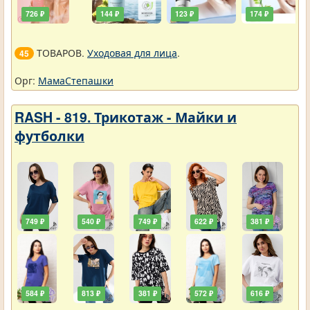
726 ₽
144 ₽
123 ₽
174 ₽
ТОВАРОВ.
Уходовая для лица
.
45
Орг:
МамаСтепашки
RASH - 819. Трикотаж - Майки и
футболки
749 ₽
540 ₽
749 ₽
622 ₽
381 ₽
584 ₽
813 ₽
381 ₽
572 ₽
616 ₽