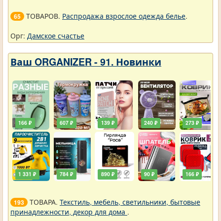
ТОВАРОВ.
Распродажа взрослое одежда белье
.
65
Орг:
Дамское счастье
Ваш ORGANIZER - 91. Новинки
166 ₽
607 ₽
139 ₽
240 ₽
273 ₽
1 331 ₽
784 ₽
890 ₽
90 ₽
166 ₽
ТОВАРА.
Текстиль, мебель, светильники, бытовые
193
принадлежности, декор для дома
.