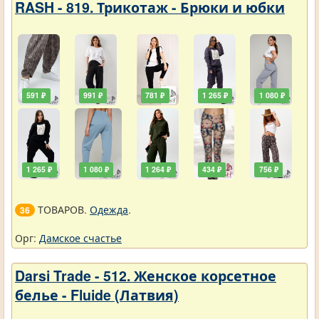
RASH - 819. Трикотаж - Брюки и юбки
591 ₽
991 ₽
781 ₽
1 265 ₽
1 080 ₽
1 265 ₽
1 080 ₽
1 264 ₽
434 ₽
756 ₽
ТОВАРОВ.
Одежда
.
36
Орг:
Дамское счастье
Darsi Trade - 512. Женское корсетное
белье - Fluide (Латвия)