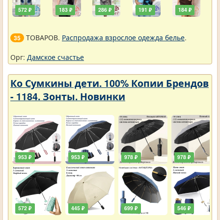
572 ₽
183 ₽
286 ₽
191 ₽
184 ₽
ТОВАРОВ.
Распродажа взрослое одежда белье
.
35
Орг:
Дамское счастье
Ко Сумкины дети. 100% Копии Брендов
- 1184. Зонты. Новинки
953 ₽
953 ₽
978 ₽
978 ₽
572 ₽
445 ₽
699 ₽
546 ₽