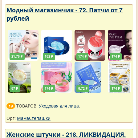
Модный магазинчик - 72. Патчи от 7
рублей
21,78 ₽
182 ₽
174 ₽
174 ₽
87 ₽
174 ₽
8,72 ₽
174 ₽
ТОВАРОВ.
Уходовая для лица
.
19
Орг:
МамаСтепашки
Женские штучки - 218. ЛИКВИДАЦИЯ.