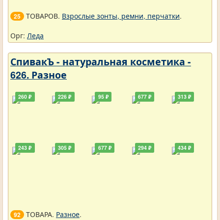
ТОВАРОВ.
Взрослые зонты, ремни, перчатки
.
25
Орг:
Леда
СпивакЪ - натуральная косметика -
626. Разное
260 ₽
226 ₽
95 ₽
677 ₽
313 ₽
243 ₽
305 ₽
677 ₽
294 ₽
434 ₽
ТОВАРА.
Разное
.
92