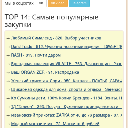
Мы в соцсетях:
VK
VKVideo
Telegram
TOP 14: Самые популярные
закупки
→
Любимый Сималенд - 820. Выбор участников
→
Darsi Trade - 512. Чулочно-носочные изделия - DiWaRi (Бел
→
RASH - 819. Почти даром
→
Брендовая коллекция VILATTE - 763. Для женщин - Разное
→
Ваш ORGANIZER - 91. Распродажа
→
Женский трикотаж Лори - 950. Каталог - ПЛАТЬЯ, САРАФА
→
Шикарная одежда для дома, спорта и отдыха - Serenada - 
→
Ко Сумкины дети. 100% Копии Брендов - 1184. Зонты. Нов
→
ТД "Галеон" - 393. Посуда - Кухонные принадлежности - Ак
→
Ивановский трикотаж ZARKA от 40 до 76 размера - 87. Же
→
Модный магазинчик - 72. Маски от 6 рублей