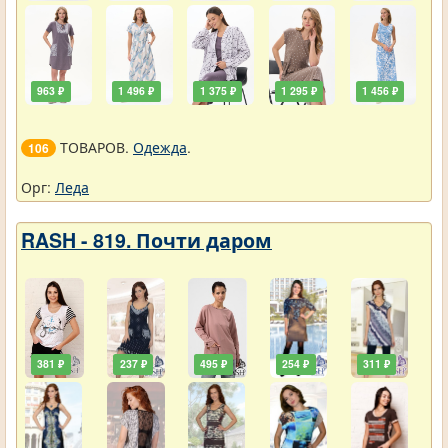
963 ₽
1 496 ₽
1 375 ₽
1 295 ₽
1 456 ₽
ТОВАРОВ.
Одежда
.
106
Орг:
Леда
RASH - 819. Почти даром
381 ₽
237 ₽
495 ₽
254 ₽
311 ₽