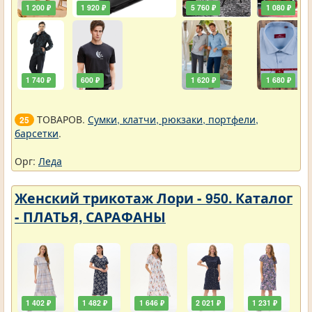
1 200 ₽
1 920 ₽
5 760 ₽
1 080 ₽
1 740 ₽
600 ₽
1 620 ₽
1 680 ₽
ТОВАРОВ.
Сумки, клатчи, рюкзаки, портфели,
25
барсетки
.
Орг:
Леда
Женский трикотаж Лори - 950. Каталог
- ПЛАТЬЯ, САРАФАНЫ
1 402 ₽
1 482 ₽
1 646 ₽
2 021 ₽
1 231 ₽