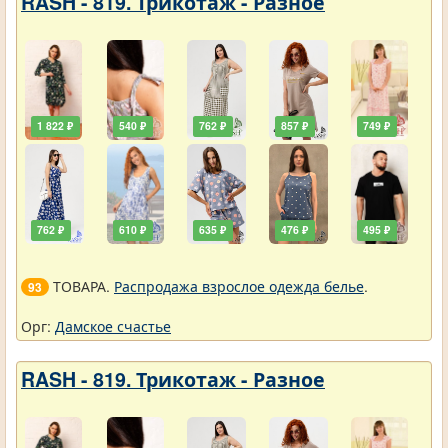
RASH - 819. Трикотаж - Разное
1 822 ₽
540 ₽
762 ₽
857 ₽
749 ₽
762 ₽
610 ₽
635 ₽
476 ₽
495 ₽
ТОВАРА.
Распродажа взрослое одежда белье
.
93
Орг:
Дамское счастье
RASH - 819. Трикотаж - Разное