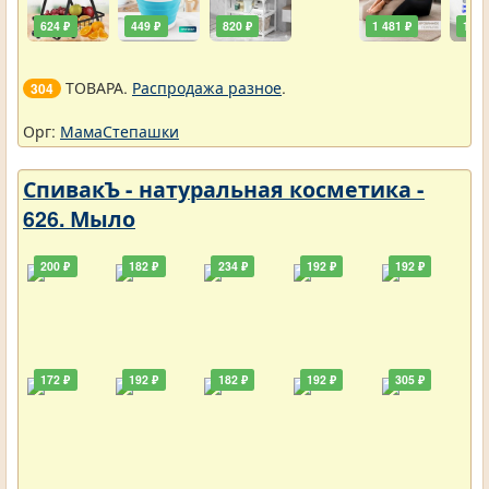
624 ₽
449 ₽
820 ₽
1 481 ₽
111 
ТОВАРА.
Распродажа разное
.
304
Орг:
МамаСтепашки
СпивакЪ - натуральная косметика -
626. Мыло
200 ₽
182 ₽
234 ₽
192 ₽
192 ₽
172 ₽
192 ₽
182 ₽
192 ₽
305 ₽