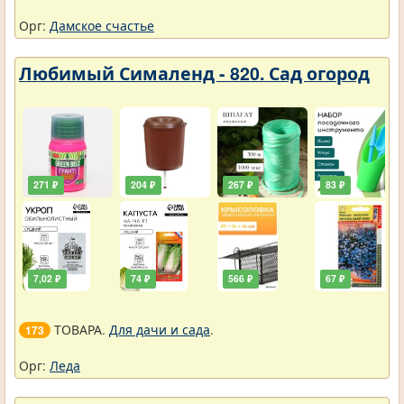
Орг:
Дамское счастье
Любимый Сималенд - 820. Сад огород
271 ₽
204 ₽
267 ₽
83 ₽
7,02 ₽
74 ₽
566 ₽
67 ₽
ТОВАРА.
Для дачи и сада
.
173
Орг:
Леда