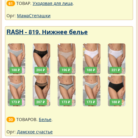
ТОВАР.
Уходовая для лица
.
61
Орг:
МамаСтепашки
RASH - 819. Нижнее белье
188 ₽
204 ₽
196 ₽
188 ₽
221 ₽
173 ₽
207 ₽
173 ₽
173 ₽
188 ₽
ТОВАРОВ.
Белье
.
30
Орг:
Дамское счастье