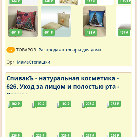
423 ₽
135 ₽
457 ₽
1 304 ₽
491 ₽
491 ₽
491 ₽
457 ₽
ТОВАРОВ.
Распродажа товары для дома
.
97
Орг:
МамаСтепашки
СпивакЪ - натуральная косметика -
626. Уход за лицом и полостью рта -
Разное
192 ₽
192 ₽
192 ₽
226 ₽
278 ₽
226 ₽
226 ₽
329 ₽
287 ₽
226 ₽