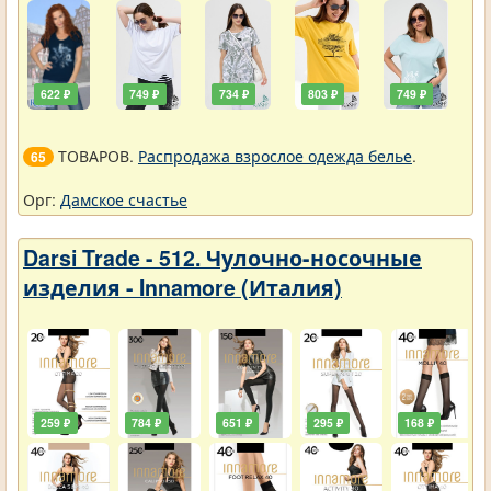
622 ₽
749 ₽
734 ₽
803 ₽
749 ₽
ТОВАРОВ.
Распродажа взрослое одежда белье
.
65
Орг:
Дамское счастье
Darsi Trade - 512. Чулочно-носочные
изделия - Innamore (Италия)
259 ₽
784 ₽
651 ₽
295 ₽
168 ₽