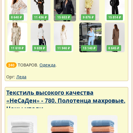
8 640 ₽
11 436 ₽
15 653 ₽
9 876 ₽
15 814 ₽
11 618 ₽
9 839 ₽
11 940 ₽
13 140 ₽
8 645 ₽
ТОВАРОВ.
Одежда
.
240
Орг:
Леда
Текстиль высокого качества
«НеСаДен» - 780. Полотенца махровые.
Цены упали