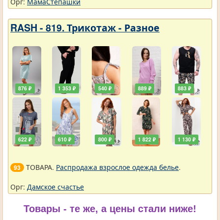
Орг:
МамаСтепашки
RASH - 819. Трикотаж - Разное
876 ₽
1 353 ₽
540 ₽
889 ₽
883 ₽
622 ₽
610 ₽
800 ₽
1 822 ₽
1 130 ₽
ТОВАРА.
Распродажа взрослое одежда белье
.
93
Орг:
Дамское счастье
Товары - те же, а цены стали ниже!