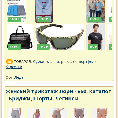
5 880 ₽
1 680 ₽
1 620 ₽
1 920
1 680 ₽
1 440 ₽
600 ₽
900 ₽
ТОВАРОВ.
Сумки, клатчи, рюкзаки, портфели,
25
барсетки
.
Орг:
Леда
Женский трикотаж Лори - 950. Каталог
- Бриджи, Шорты, Легинсы