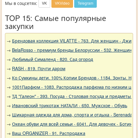
Мы в соцсетях:
VK
VKVideo
Telegram
TOP 15: Самые популярные
закупки
→
Брендовая коллекция VILATTE - 763. Для женщин - Джинс
→
BelaRosso - премиум бренды Белоруссии - 532. Женщина
→
Любимый Сималенд - 820. Сад огород
→
RASH - 819. Почти даром
→
Ко Сумкины дети. 100% Копии Брендов - 1184. Зонты. Нов
→
1001Парфюм - 1083. Распродажа парфюма по низким цен
→
ТД "Галеон" - 393. Посуда - Столовая посуда и предметы с
→
Ивановский трикотаж НАТАЛИ - 650. Мужское - Обувь
→
Шикарная одежда для дома, спорта и отдыха - Serenada - 
→
Океан обуви для всей семьи - 6041. Для девочек - Ботинки
→
Ваш ORGANIZER - 91. Распродажа