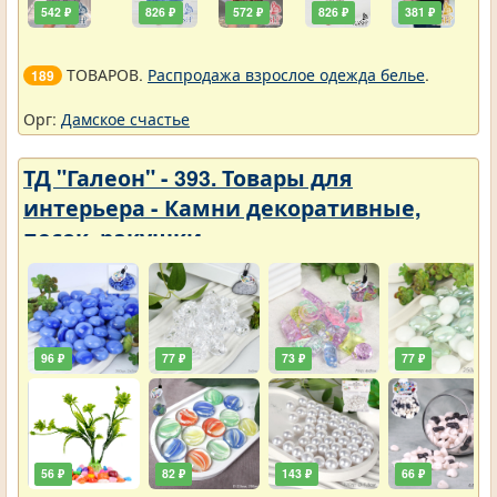
542 ₽
826 ₽
572 ₽
826 ₽
381 ₽
ТОВАРОВ.
Распродажа взрослое одежда белье
.
189
Орг:
Дамское счастье
ТД "Галеон" - 393. Товары для
интерьера - Камни декоративные,
песок, ракушки
96 ₽
77 ₽
73 ₽
77 ₽
56 ₽
82 ₽
143 ₽
66 ₽