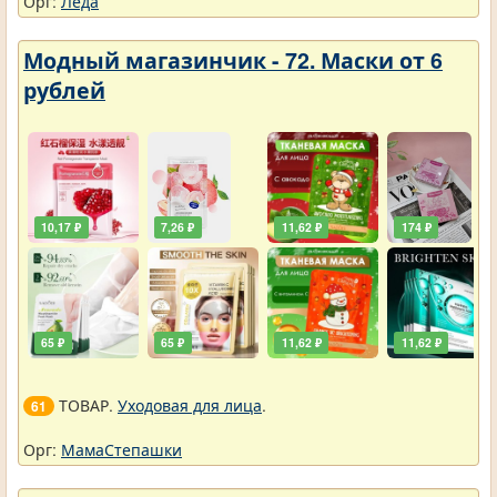
Орг:
Леда
Модный магазинчик - 72. Маски от 6
рублей
10,17 ₽
7,26 ₽
11,62 ₽
174 ₽
65 ₽
65 ₽
11,62 ₽
11,62 ₽
ТОВАР.
Уходовая для лица
.
61
Орг:
МамаСтепашки