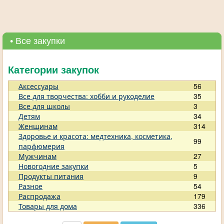
• Все закупки
Категории закупок
Аксессуары
56
Все для творчества: хобби и рукоделие
35
Все для школы
3
Детям
34
Женщинам
314
Здоровье и красота: медтехника, косметика,
99
парфюмерия
Мужчинам
27
Новогодние закупки
5
Продукты питания
9
Разное
54
Распродажа
179
Товары для дома
336