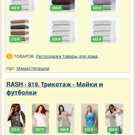
330 ₽
500 ₽
229 ₽
112 ₽
229 ₽
643 ₽
ТОВАРОВ.
Распродажа товары для дома
.
6
Орг:
МамаСтепашки
RASH - 819. Трикотаж - Майки и
футболки
572 ₽
427 ₽
584 ₽
572 ₽
803 ₽