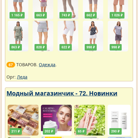
1 165 ₽
663 ₽
743 ₽
662 ₽
1 026 ₽
863 ₽
828 ₽
622 ₽
998 ₽
998 ₽
ТОВАРОВ.
Одежда
.
67
Орг:
Леда
Модный магазинчик - 72. Новинки
211 ₽
202 ₽
65 ₽
290 ₽