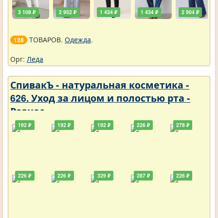
3 108 ₽
2 952 ₽
1 434 ₽
1 434 ₽
2 904 ₽
ТОВАРОВ.
Одежда
.
128
Орг:
Леда
СпивакЪ - натуральная косметика -
626. Уход за лицом и полостью рта -
Разное
192 ₽
192 ₽
192 ₽
226 ₽
278 ₽
226 ₽
226 ₽
329 ₽
287 ₽
226 ₽