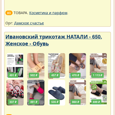
ТОВАРА.
Косметика и парфюм
.
83
Орг:
Дамское счастье
Ивановский трикотаж НАТАЛИ - 650.
Женское - Обувь
491 ₽
502 ₽
457 ₽
470 ₽
1 113 ₽
337 ₽
491 ₽
535 ₽
860 ₽
699 ₽