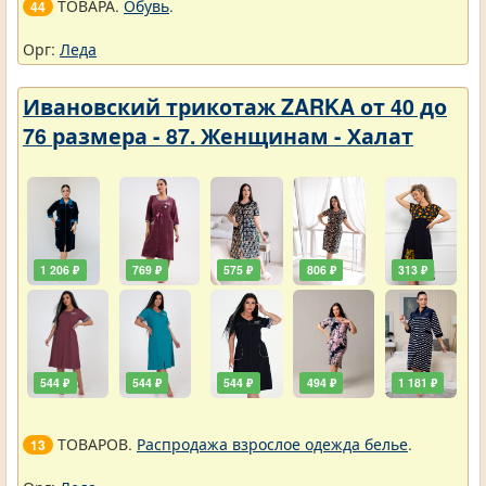
ТОВАРА.
Обувь
.
44
Орг:
Леда
Ивановский трикотаж ZARKA от 40 до
76 размера - 87. Женщинам - Халат
1 206 ₽
769 ₽
575 ₽
806 ₽
313 ₽
544 ₽
544 ₽
544 ₽
494 ₽
1 181 ₽
ТОВАРОВ.
Распродажа взрослое одежда белье
.
13