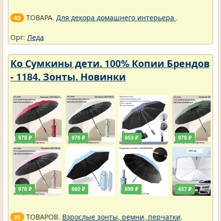
ТОВАРА.
Для декора домашнего интерьера
.
43
Орг:
Леда
Ко Сумкины дети. 100% Копии Брендов
- 1184. Зонты. Новинки
978 ₽
978 ₽
953 ₽
978 ₽
978 ₽
660 ₽
699 ₽
457 ₽
ТОВАРОВ.
Взрослые зонты, ремни, перчатки
.
25