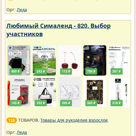
Орг:
Леда
Любимый Сималенд - 820. Выбор
участников
489 ₽
243 ₽
113 ₽
799 ₽
297 ₽
145 ₽
252 ₽
269 ₽
583 ₽
218 ₽
ТОВАРОВ.
Товары для рукоделия взрослое
.
128
Орг:
Леда