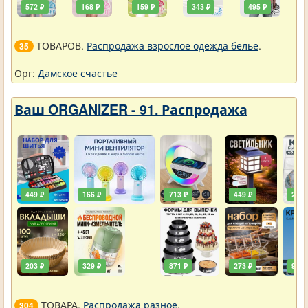
572 ₽
168 ₽
159 ₽
343 ₽
495 ₽
ТОВАРОВ.
Распродажа взрослое одежда белье
.
35
Орг:
Дамское счастье
Ваш ORGANIZER - 91. Распродажа
449 ₽
166 ₽
713 ₽
449 ₽
203 
203 ₽
329 ₽
871 ₽
273 ₽
90 ₽
ТОВАРА.
Распродажа разное
.
304