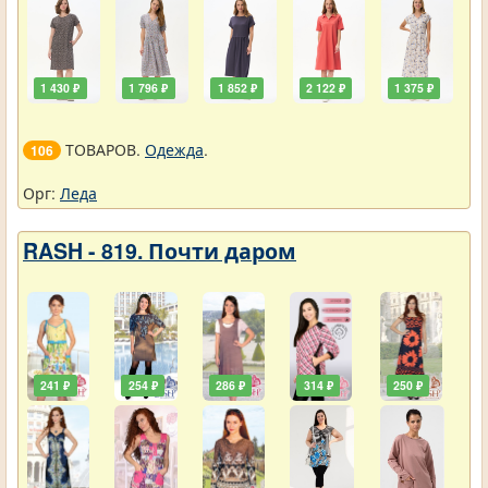
1 430 ₽
1 796 ₽
1 852 ₽
2 122 ₽
1 375 ₽
ТОВАРОВ.
Одежда
.
106
Орг:
Леда
RASH - 819. Почти даром
241 ₽
254 ₽
286 ₽
314 ₽
250 ₽