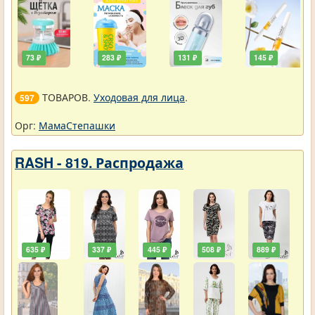
73 ₽
283 ₽
131 ₽
145 ₽
ТОВАРОВ.
Уходовая для лица
.
597
Орг:
МамаСтепашки
RASH - 819. Распродажа
635 ₽
337 ₽
445 ₽
508 ₽
889 ₽