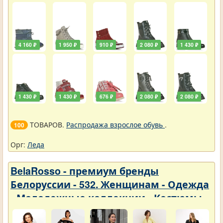
4 160 ₽
1 950 ₽
910 ₽
2 080 ₽
1 430 ₽
1 430 ₽
1 430 ₽
676 ₽
2 080 ₽
2 080 ₽
ТОВАРОВ.
Распродажа взрослое обувь
.
100
Орг:
Леда
BelaRosso - премиум бренды
Белоруссии - 532. Женщинам - Одежда
- Молодежные коллекции - Костюмы