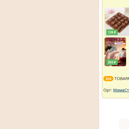
129 ₽
203 ₽
ТОВАР
304
Орг:
МамаСт