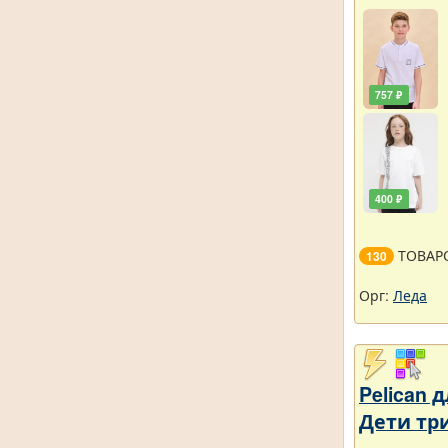
757 ₽
400 ₽
ТОВАР
130
Орг:
Леда
Pelican
Дети тр