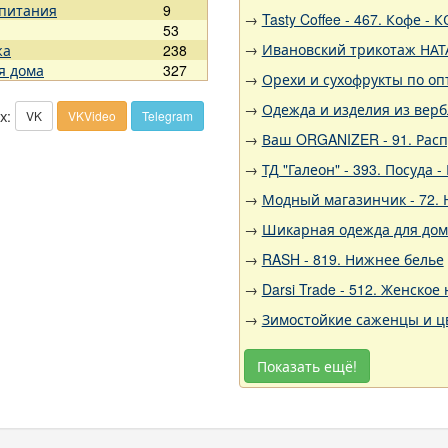
 питания
9
→
Tasty Coffee - 467. Кофе 
53
→
Ивановский трикотаж НАТА
жа
238
я дома
327
→
Орехи и сухофрукты по оп
→
Одежда и изделия из вер
х:
VK
VKVideo
Telegram
→
Ваш ORGANIZER - 91. Рас
→
ТД "Галеон" - 393. Посуда -
→
Модный магазинчик - 72.
→
Шикарная одежда для дома,
→
RASH - 819. Нижнее белье
→
Darsi Trade - 512. Женское
→
Зимостойкие саженцы и цв
Показать ещё!