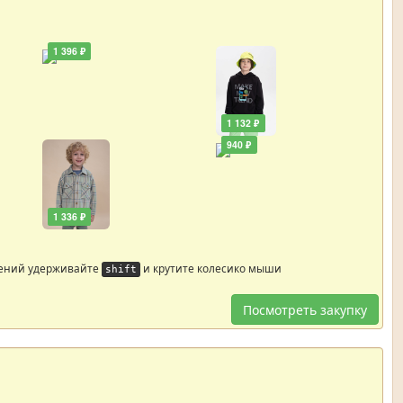
1 396 ₽
1 132 ₽
940 ₽
1 336 ₽
жений удерживайте
и крутите колесико мыши
shift
Посмотреть закупку