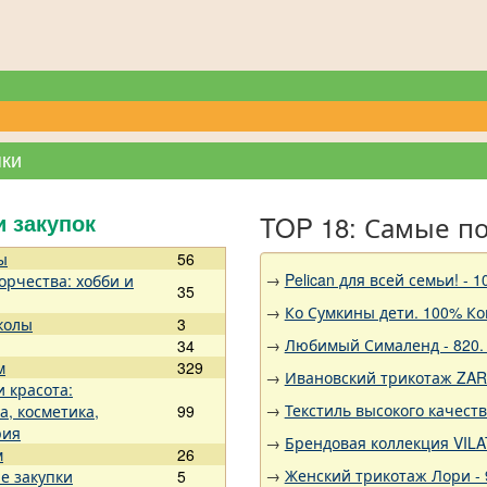
пки
TOP 18: Самые п
и закупок
ы
56
→
Pelican для всей семьи!
орчества: хобби и
35
→
Ко Сумкины дети. 100% Ко
колы
3
→
Любимый Сималенд - 820. 
34
м
329
→
Ивановский трикотаж ZARK
и красота:
→
Текстиль высокого качест
а, косметика,
99
рия
→
Брендовая коллекция VILA
м
26
→
Женский трикотаж Лори - 9
е закупки
5