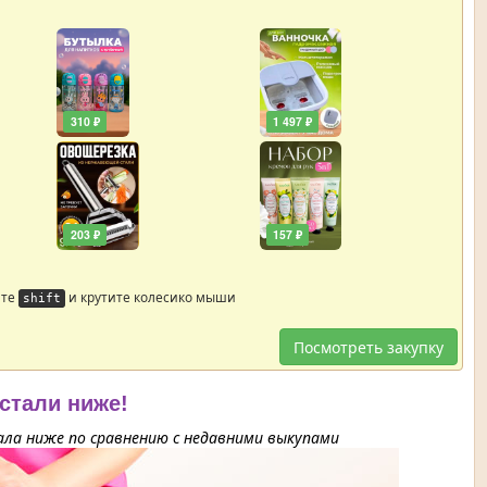
310 ₽
1 497 ₽
203 ₽
157 ₽
йте
и крутите колесико мыши
shift
Посмотреть закупку
 стали ниже!
ла ниже по сравнению с недавними выкупами