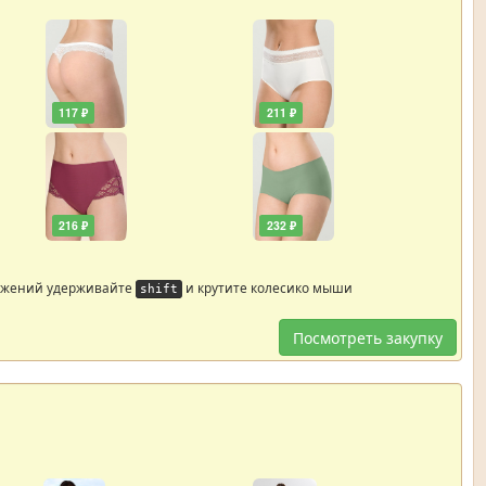
117 ₽
211 ₽
216 ₽
232 ₽
ажений удерживайте
и крутите колесико мыши
shift
Посмотреть закупку