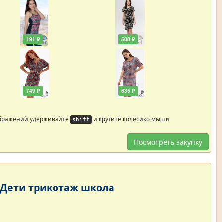
191 ₽
508 ₽
749 ₽
635 ₽
ображений удерживайте
и крутите колесико мыши
shift
Посмотреть закупку
- Дети трикотаж школа