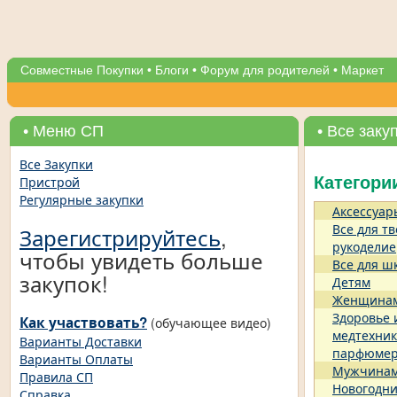
Совместные Покупки
•
Блоги
•
Форум для родителей
•
Маркет
• Меню СП
• Все заку
Все Закупки
Пристрой
Категори
Регулярные закупки
Аксессуар
Все для тв
Зарегистрируйтесь
,
рукоделие
чтобы увидеть больше
Все для ш
закупок!
Детям
Женщина
Здоровье 
Как участвовать?
(обучающее видео)
медтехник
Варианты Доставки
парфюме
Варианты Оплаты
Мужчина
Правила СП
Новогодни
Справка