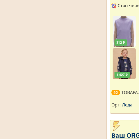
Стоп через
312 ₽
1 427 ₽
ТОВАРА
92
Орг:
Леда
Ваш ORG