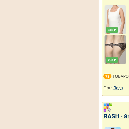
340 ₽
293 ₽
ТОВАРО
78
Орг:
Леда
RASH - 8