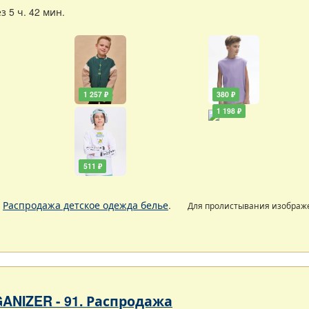
 5 ч. 42 мин.
1 257 ₽
380 ₽
1 198 ₽
511 ₽
.
Распродажа детское одежда белье
.
Для пролистывания изобра
ANIZER - 91. Распродажа