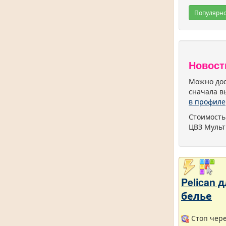
Популярн
Новост
Можно дос
сначала в
в профиле
Стоимость
ЦВЗ Мульт
Pelican
белье
Стоп через