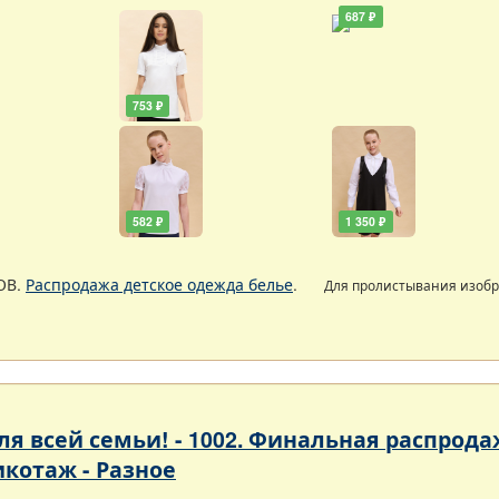
687 ₽
753 ₽
582 ₽
1 350 ₽
ОВ.
Распродажа детское одежда белье
.
Для пролистывания изоб
 для всей семьи! - 1002. Финальная расп
икотаж - Разное