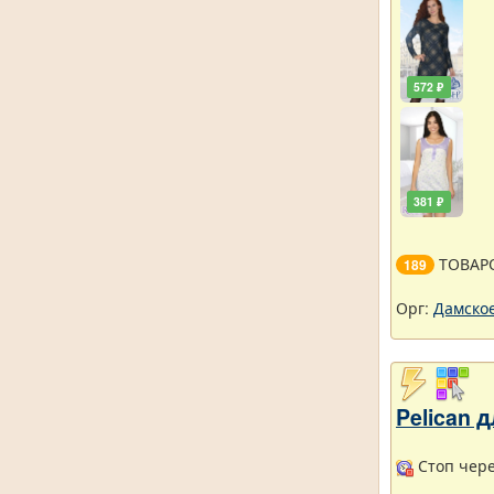
572 ₽
381 ₽
ТОВАР
189
Орг:
Дамское
Pelican
Стоп через