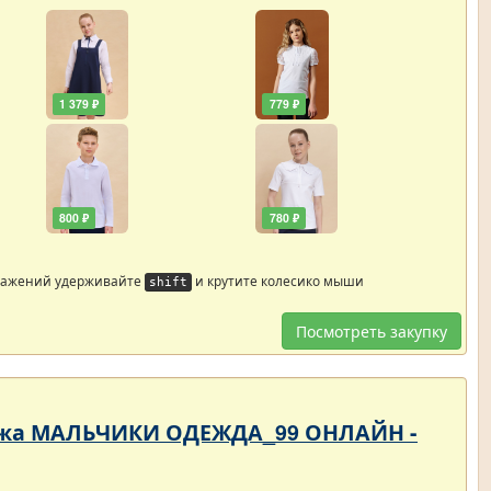
1 379 ₽
779 ₽
800 ₽
780 ₽
ражений удерживайте
и крутите колесико мыши
shift
Посмотреть закупку
родажа МАЛЬЧИКИ ОДЕЖДА_99 ОНЛАЙН -