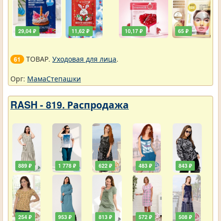
29,04 ₽
11,62 ₽
10,17 ₽
65 ₽
ТОВАР.
Уходовая для лица
.
61
Орг:
МамаСтепашки
RASH - 819. Распродажа
889 ₽
1 778 ₽
622 ₽
483 ₽
843 ₽
254 ₽
953 ₽
813 ₽
572 ₽
508 ₽