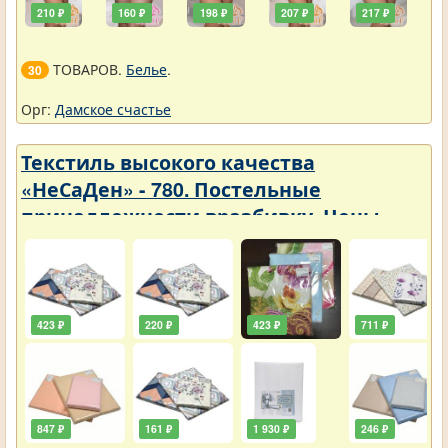
210 ₽
160 ₽
198 ₽
207 ₽
217 ₽
ТОВАРОВ.
Белье
.
30
Орг:
Дамское счастье
Текстиль высокого качества
«НеСаДен» - 780. Постельные
принадлежности вразбивку. Цены
упали
423 ₽
220 ₽
423 ₽
711 ₽
847 ₽
161 ₽
1 930 ₽
246 ₽