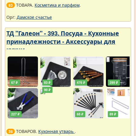
ТОВАРА.
Косметика и парфюм
.
83
Орг:
Дамское счастье
ТД "Галеон" - 393. Посуда - Кухонные
принадлежности - Аксессуары для
кухни
67 ₽
83 ₽
476 ₽
299 ₽
90 ₽
227 ₽
68 ₽
89 ₽
ТОВАРОВ.
Кухонная утварь
.
38