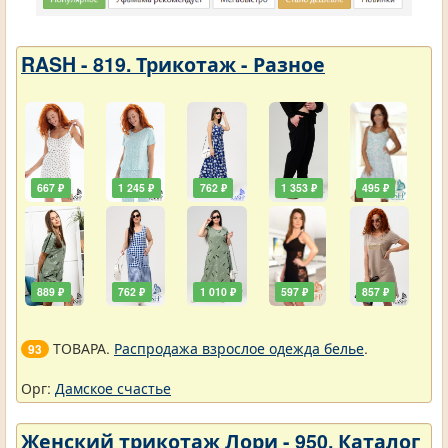
RASH - 819. Трикотаж - Разное
667 ₽
1 245 ₽
762 ₽
1 353 ₽
495 ₽
889 ₽
762 ₽
1 010 ₽
597 ₽
857 ₽
ТОВАРА.
Распродажа взрослое одежда белье
.
93
Орг:
Дамское счастье
Женский трикотаж Лори - 950. Каталог