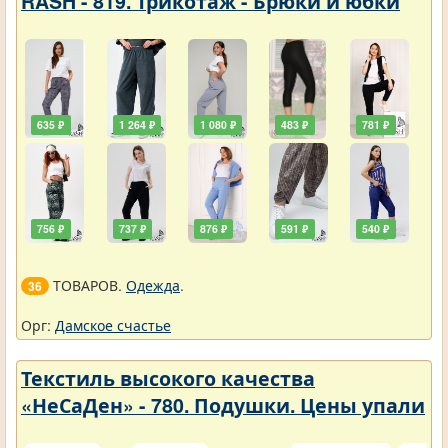
RASH - 819. Трикотаж - Брюки и юбки
635 ₽
1 264 ₽
1 080 ₽
483 ₽
781 ₽
756 ₽
737 ₽
876 ₽
591 ₽
540 ₽
ТОВАРОВ.
Одежда
.
36
Орг:
Дамское счастье
Текстиль высокого качества
«НеСаДен» - 780. Подушки. Цены упали