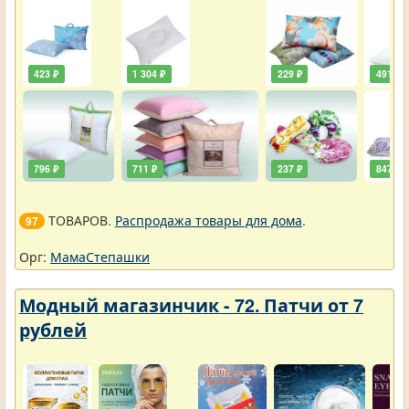
423 ₽
1 304 ₽
229 ₽
491 ₽
796 ₽
711 ₽
237 ₽
847 ₽
ТОВАРОВ.
Распродажа товары для дома
.
97
Орг:
МамаСтепашки
Модный магазинчик - 72. Патчи от 7
рублей