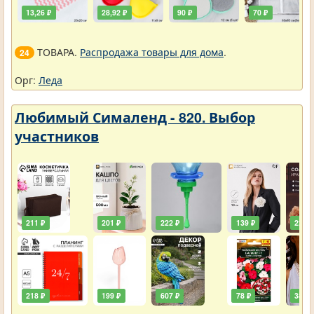
13,26 ₽
28,92 ₽
90 ₽
70 ₽
ТОВАРА.
Распродажа товары для дома
.
24
Орг:
Леда
Любимый Сималенд - 820. Выбор
участников
211 ₽
201 ₽
222 ₽
139 ₽
222 ₽
218 ₽
199 ₽
607 ₽
78 ₽
385 ₽