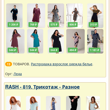
1 206 ₽
769 ₽
575 ₽
806 ₽
313 ₽
544 ₽
544 ₽
544 ₽
494 ₽
1 181 ₽
ТОВАРОВ.
Распродажа взрослое одежда белье
.
13
Орг:
Леда
RASH - 819. Трикотаж - Разное