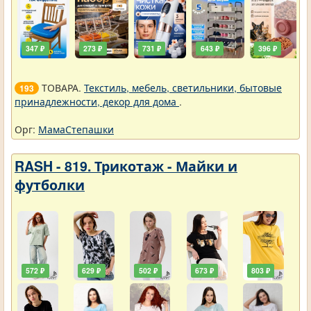
347 ₽
273 ₽
731 ₽
643 ₽
396 ₽
ТОВАРА.
Текстиль, мебель, светильники, бытовые
193
принадлежности, декор для дома
.
Орг:
МамаСтепашки
RASH - 819. Трикотаж - Майки и
футболки
572 ₽
629 ₽
502 ₽
673 ₽
803 ₽