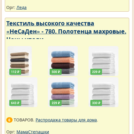
Орг:
Леда
Текстиль высокого качества
«НеСаДен» - 780. Полотенца махровые.
Цены упали
112 ₽
500 ₽
229 ₽
643 ₽
229 ₽
330 ₽
ТОВАРОВ.
Распродажа товары для дома
.
6
Орг:
МамаСтепашки