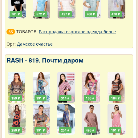
781 ₽
572 ₽
427 ₽
768 ₽
470 ₽
ТОВАРОВ.
Распродажа взрослое одежда белье
.
65
Орг:
Дамское счастье
RASH - 819. Почти даром
159 ₽
191 ₽
314 ₽
168 ₽
184 ₽
250 ₽
191 ₽
254 ₽
495 ₽
191 ₽