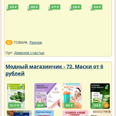
243 ₽
305 ₽
677 ₽
294 ₽
434 ₽
ТОВАРА.
Разное
.
92
Орг:
Дамское счастье
Модный магазинчик - 72. Маски от 6
рублей
10,17 ₽
65 ₽
283 ₽
102 ₽