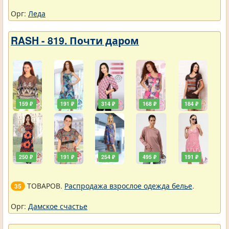
Орг:
Леда
RASH - 819. Почти даром
159 ₽
191 ₽
314 ₽
168 ₽
184 ₽
250 ₽
191 ₽
254 ₽
495 ₽
191 ₽
ТОВАРОВ.
Распродажа взрослое одежда белье
.
35
Орг:
Дамское счастье