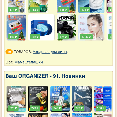
174 ₽
182 ₽
145 ₽
174 ₽
174 ₽
145 ₽
182 ₽
174 ₽
17,43 ₽
8,72 
ТОВАРОВ.
Уходовая для лица
.
19
Орг:
МамаСтепашки
Ваш ORGANIZER - 91. Новинки
820 ₽
273 ₽
240 ₽
273 ₽
166 ₽