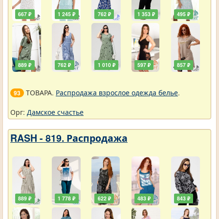
667 ₽
1 245 ₽
762 ₽
1 353 ₽
495 ₽
889 ₽
762 ₽
1 010 ₽
597 ₽
857 ₽
ТОВАРА.
Распродажа взрослое одежда белье
.
93
Орг:
Дамское счастье
RASH - 819. Распродажа
889 ₽
1 778 ₽
622 ₽
483 ₽
843 ₽