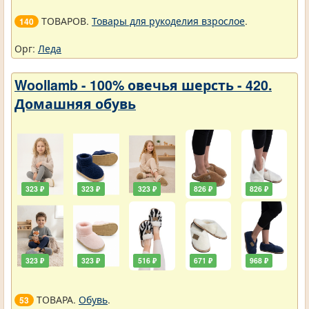
ТОВАРОВ.
Товары для рукоделия взрослое
.
140
Орг:
Леда
Woollamb - 100% овечья шерсть - 420.
Домашняя обувь
323 ₽
323 ₽
323 ₽
826 ₽
826 ₽
323 ₽
323 ₽
516 ₽
671 ₽
968 ₽
ТОВАРА.
Обувь
.
53