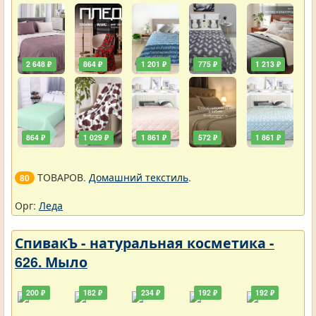
2 648 ₽
864 ₽
1 201 ₽
775 ₽
1 213 ₽
864 ₽
1 029 ₽
1 861 ₽
572 ₽
1 861 ₽
ТОВАРОВ.
Домашний текстиль
.
80
Орг:
Леда
СпивакЪ - натуральная косметика -
626. Мыло
200 ₽
182 ₽
234 ₽
192 ₽
192 ₽