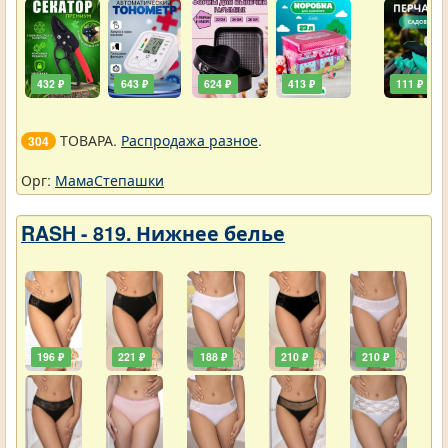
432 ₽
643 ₽
624 ₽
413 ₽
111 ₽
ТОВАРА.
Распродажа разное
.
304
Орг:
МамаСтепашки
RASH - 819. Нижнее белье
196 ₽
221 ₽
188 ₽
210 ₽
210 ₽