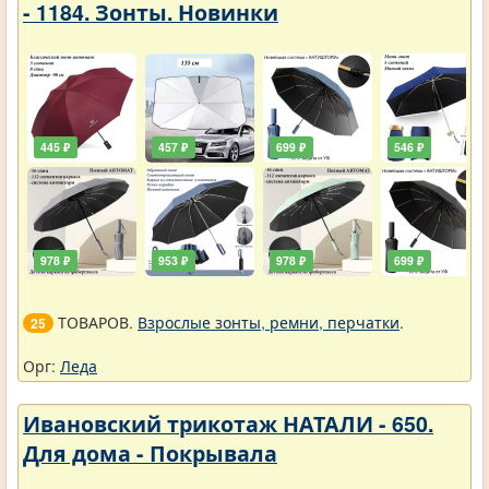
- 1184. Зонты. Новинки
445 ₽
457 ₽
699 ₽
546 ₽
978 ₽
953 ₽
978 ₽
699 ₽
ТОВАРОВ.
Взрослые зонты, ремни, перчатки
.
25
Орг:
Леда
Ивановский трикотаж НАТАЛИ - 650.
Для дома - Покрывала