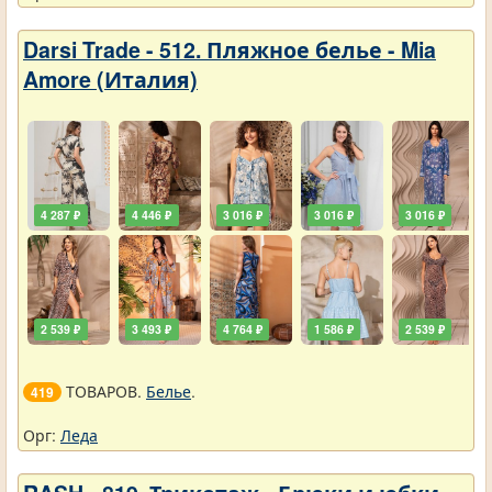
Darsi Trade - 512. Пляжное белье - Mia
Amore (Италия)
4 287 ₽
4 446 ₽
3 016 ₽
3 016 ₽
3 016 ₽
2 539 ₽
3 493 ₽
4 764 ₽
1 586 ₽
2 539 ₽
ТОВАРОВ.
Белье
.
419
Орг:
Леда