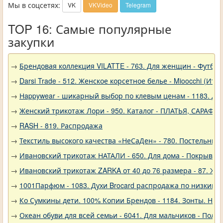
Мы в соцсетях:
VK
VKVideo
Telegram
TOP 16: Самые популярные
закупки
→
Брендовая коллекция VILATTE - 763. Для женщин - Футбол
→
Darsi Trade - 512. Женское корсетное белье - Mioocchi (Ита
→
Нappywear - шикарный выбор по клевым ценам - 1183. Дев
→
Женский трикотаж Лори - 950. Каталог - ПЛАТЬЯ, САРАФА
→
RASH - 819. Распродажа
→
Текстиль высокого качества «НеСаДен» - 780. Постельны
→
Ивановский трикотаж НАТАЛИ - 650. Для дома - Покрывал
→
Ивановский трикотаж ZARKA от 40 до 76 размера - 87. Же
→
1001Парфюм - 1083. Духи Brocard распродажа по низким 
→
Ко Сумкины дети. 100% Копии Брендов - 1184. Зонты. Нов
→
Океан обуви для всей семьи - 6041. Для мальчиков - Полу