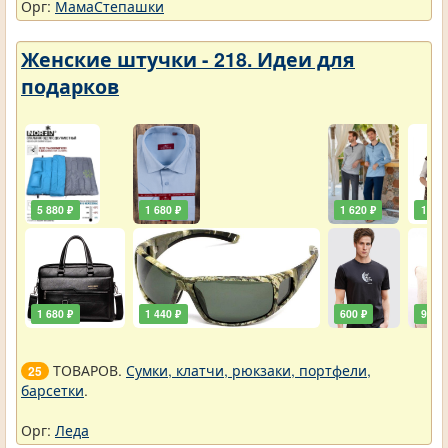
Орг:
МамаСтепашки
Женские штучки - 218. Идеи для
подарков
5 880 ₽
1 680 ₽
1 620 ₽
1 920
1 680 ₽
1 440 ₽
600 ₽
900 ₽
ТОВАРОВ.
Сумки, клатчи, рюкзаки, портфели,
25
барсетки
.
Орг:
Леда