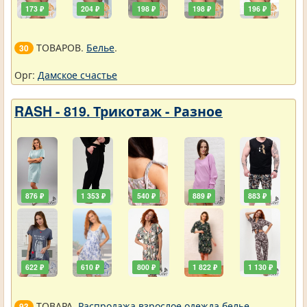
173 ₽
204 ₽
198 ₽
198 ₽
196 ₽
ТОВАРОВ.
Белье
.
30
Орг:
Дамское счастье
RASH - 819. Трикотаж - Разное
876 ₽
1 353 ₽
540 ₽
889 ₽
883 ₽
622 ₽
610 ₽
800 ₽
1 822 ₽
1 130 ₽
ТОВАРА.
Распродажа взрослое одежда белье
.
93