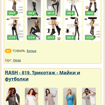
259 ₽
784 ₽
651 ₽
295 ₽
168 ₽
214 ₽
473 ₽
224 ₽
295 ₽
315 ₽
ТОВАРА.
Белье
.
62
Орг:
Леда
RASH - 819. Трикотаж - Майки и
футболки