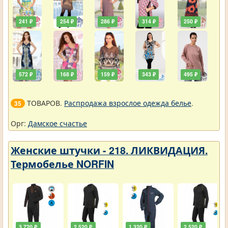
241 ₽
254 ₽
286 ₽
314 ₽
250 ₽
572 ₽
168 ₽
159 ₽
343 ₽
495 ₽
ТОВАРОВ.
Распродажа взрослое одежда белье
.
35
Орг:
Дамское счастье
Женские штучки - 218. ЛИКВИДАЦИЯ.
Термобелье NORFIN
3 720 ₽
2 520 ₽
1 320 ₽
2 520 ₽