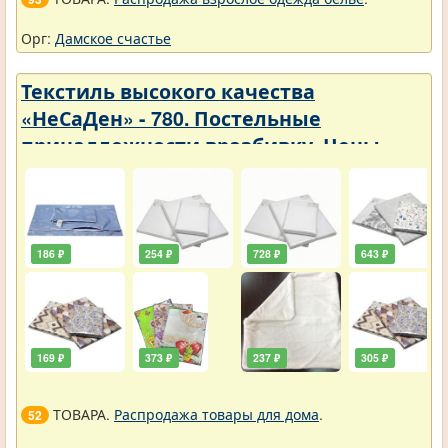
Орг:
Дамское счастье
Текстиль высокого качества
«НеСаДен» - 780. Постельные
принадлежности вразбивку. Цены
упали
186 ₽
254 ₽
728 ₽
643 ₽
169 ₽
373 ₽
237 ₽
305 ₽
ТОВАРА.
Распродажа товары для дома
.
52