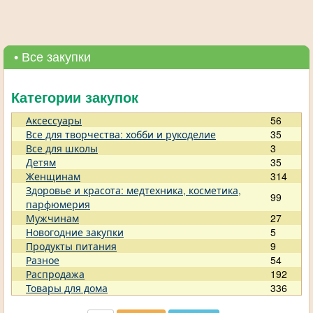
• Все закупки
Категории закупок
Аксессуары
56
Все для творчества: хобби и рукоделие
35
Все для школы
3
Детям
35
Женщинам
314
Здоровье и красота: медтехника, косметика,
99
парфюмерия
Мужчинам
27
Новогодние закупки
5
Продукты питания
9
Разное
54
Распродажа
192
Товары для дома
336