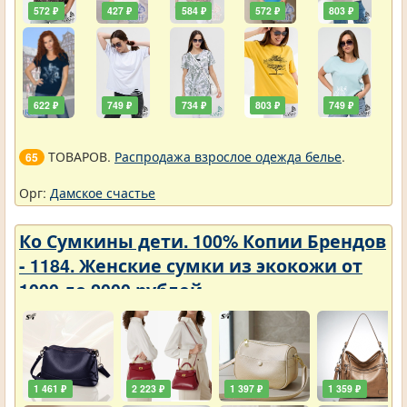
572 ₽
427 ₽
584 ₽
572 ₽
803 ₽
622 ₽
749 ₽
734 ₽
803 ₽
749 ₽
ТОВАРОВ.
Распродажа взрослое одежда белье
.
65
Орг:
Дамское счастье
Ко Сумкины дети. 100% Копии Брендов
- 1184. Женские сумки из экокожи от
1000 до 2000 рублей
1 461 ₽
2 223 ₽
1 397 ₽
1 359 ₽