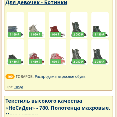
Для девочек - Ботинки
4 160 ₽
1 950 ₽
910 ₽
2 080 ₽
1 430 ₽
1 430 ₽
1 430 ₽
676 ₽
2 080 ₽
2 080 ₽
ТОВАРОВ.
Распродажа взрослое обувь
.
100
Орг:
Леда
Текстиль высокого качества
«НеСаДен» - 780. Полотенца махровые.
Цены упали