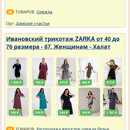
ТОВАРОВ.
Одежда
.
36
Орг:
Дамское счастье
Ивановский трикотаж ZARKA от 40 до
76 размера - 87. Женщинам - Халат
1 206 ₽
769 ₽
575 ₽
806 ₽
313 ₽
544 ₽
544 ₽
544 ₽
494 ₽
1 181 ₽
ТОВАРОВ.
Распродажа взрослое одежда белье
.
13