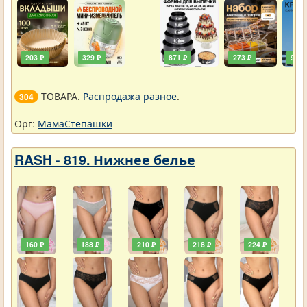
203 ₽
329 ₽
871 ₽
273 ₽
90 ₽
ТОВАРА.
Распродажа разное
.
304
Орг:
МамаСтепашки
RASH - 819. Нижнее белье
160 ₽
188 ₽
210 ₽
218 ₽
224 ₽