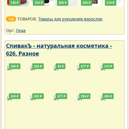
145 ₽
252 ₽
269 ₽
583 ₽
218 ₽
ТОВАРОВ.
Товары для рукоделия взрослое
.
128
Орг:
Леда
СпивакЪ - натуральная косметика -
626. Разное
260 ₽
226 ₽
95 ₽
677 ₽
313 ₽
243 ₽
305 ₽
677 ₽
294 ₽
434 ₽