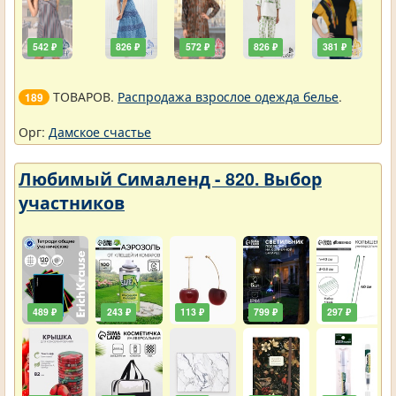
542 ₽
826 ₽
572 ₽
826 ₽
381 ₽
ТОВАРОВ.
Распродажа взрослое одежда белье
.
189
Орг:
Дамское счастье
Любимый Сималенд - 820. Выбор
участников
489 ₽
243 ₽
113 ₽
799 ₽
297 ₽