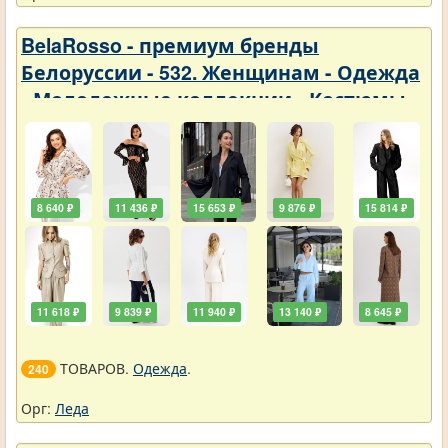
BelaRosso - премиум бренды
Белоруссии - 532. Женщинам - Одежда
- Молодежные коллекции - Костюмы
8 640 ₽
11 436 ₽
15 653 ₽
9 876 ₽
15 814 ₽
11 618 ₽
9 839 ₽
11 940 ₽
13 140 ₽
8 645 ₽
ТОВАРОВ.
Одежда
.
240
Орг:
Леда