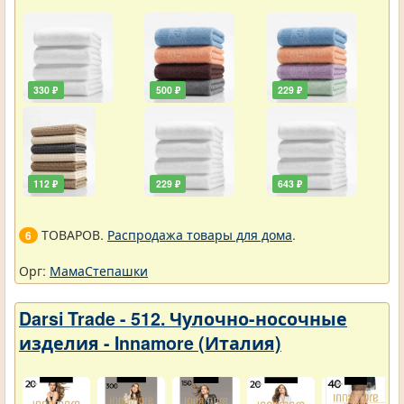
330 ₽
500 ₽
229 ₽
112 ₽
229 ₽
643 ₽
ТОВАРОВ.
Распродажа товары для дома
.
6
Орг:
МамаСтепашки
Darsi Trade - 512. Чулочно-носочные
изделия - Innamore (Италия)