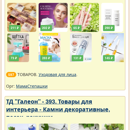
211 ₽
202 ₽
65 ₽
290 ₽
73 ₽
283 ₽
131 ₽
145 ₽
ТОВАРОВ.
Уходовая для лица
.
597
Орг:
МамаСтепашки
ТД "Галеон" - 393. Товары для
интерьера - Камни декоративные,
песок, ракушки