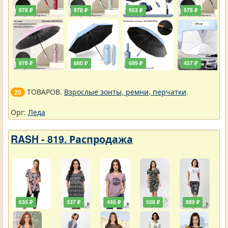
978 ₽
978 ₽
953 ₽
978 ₽
978 ₽
660 ₽
699 ₽
457 ₽
ТОВАРОВ.
Взрослые зонты, ремни, перчатки
.
25
Орг:
Леда
RASH - 819. Распродажа
635 ₽
337 ₽
445 ₽
508 ₽
889 ₽