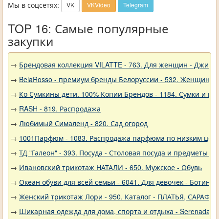
Мы в соцсетях:
VK
VKVideo
Telegram
TOP 16: Самые популярные
закупки
→
Брендовая коллекция VILATTE - 763. Для женщин - Джинс
→
BelaRosso - премиум бренды Белоруссии - 532. Женщина
→
Ко Сумкины дети. 100% Копии Брендов - 1184. Сумки и кл
→
RASH - 819. Распродажа
→
Любимый Сималенд - 820. Сад огород
→
1001Парфюм - 1083. Распродажа парфюма по низким цен
→
ТД "Галеон" - 393. Посуда - Столовая посуда и предметы с
→
Ивановский трикотаж НАТАЛИ - 650. Мужское - Обувь
→
Океан обуви для всей семьи - 6041. Для девочек - Ботинки
→
Женский трикотаж Лори - 950. Каталог - ПЛАТЬЯ, САРАФА
→
Шикарная одежда для дома, спорта и отдыха - Serenada - 