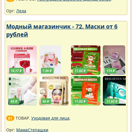
Орг:
Леда
Модный магазинчик - 72. Маски от 6
рублей
10,17 ₽
7,26 ₽
11,62 ₽
174 ₽
65 ₽
65 ₽
11,62 ₽
11,62 ₽
ТОВАР.
Уходовая для лица
.
61
Орг:
МамаСтепашки