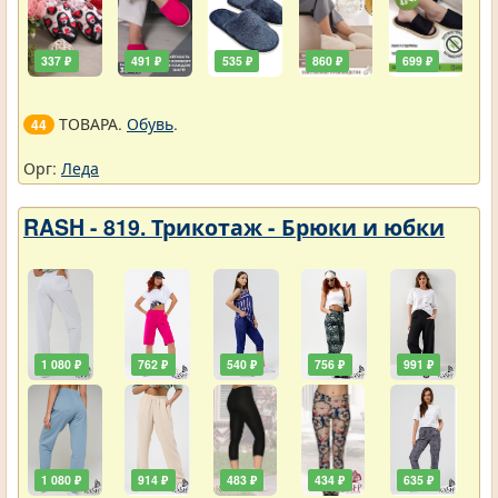
337 ₽
491 ₽
535 ₽
860 ₽
699 ₽
ТОВАРА.
Обувь
.
44
Орг:
Леда
RASH - 819. Трикотаж - Брюки и юбки
1 080 ₽
762 ₽
540 ₽
756 ₽
991 ₽
1 080 ₽
914 ₽
483 ₽
434 ₽
635 ₽