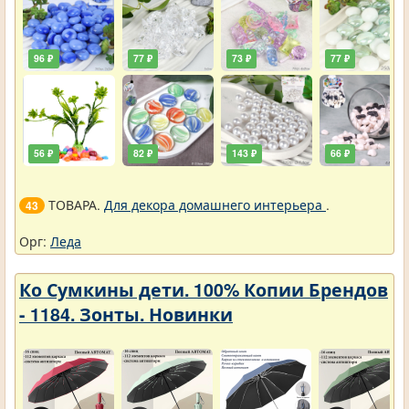
96 ₽
77 ₽
73 ₽
77 ₽
56 ₽
82 ₽
143 ₽
66 ₽
ТОВАРА.
Для декора домашнего интерьера
.
43
Орг:
Леда
Ко Сумкины дети. 100% Копии Брендов
- 1184. Зонты. Новинки