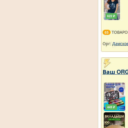
622 ₽
ТОВАРО
65
Орг:
Дамское
Ваш ORG
449 ₽