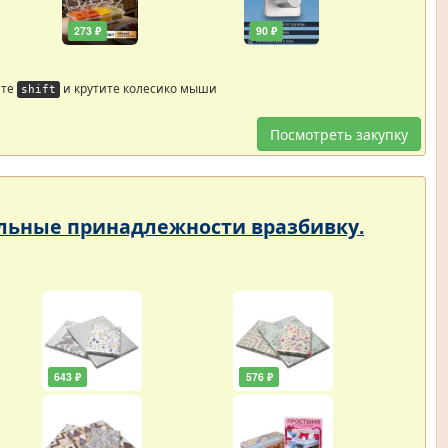
273 ₽
90 ₽
йте
и крутите колесико мыши
shift
Посмотреть закупку
тельные принадлежности вразбивку.
643 ₽
576 ₽