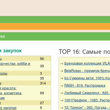
пки
TOP 16: Самые п
и закупок
ы
56
→
Брендовая коллекция VILA
орчества: хобби и
35
→
BelaRosso - премиум брен
колы
3
→
Ко Сумкины дети. 100% Ко
35
м
314
→
RASH - 819. Распродажа
и красота:
→
Любимый Сималенд - 820. 
а, косметика,
99
рия
→
1001Парфюм - 1083. Расп
м
27
→
ТД "Галеон" - 393. Посуда
е закупки
5