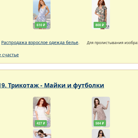
610 ₽
800 ₽
.
Распродажа взрослое одежда белье
.
Для пролистывания изобр
 счастье
19. Трикотаж - Майки и футболки
427 ₽
584 ₽