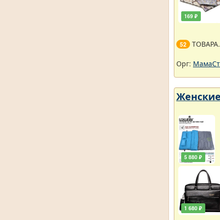
169 ₽
ТОВАРА
52
Орг:
МамаСт
Женские
5 880 ₽
1 680 ₽