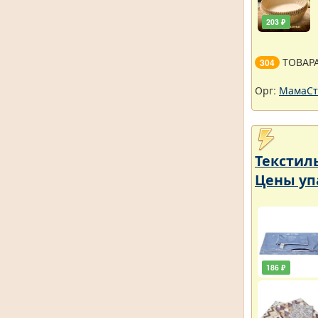
203 ₽
ТОВАР
304
Орг:
МамаСт
Текстил
Цены уп
186 ₽