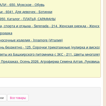
ЛИ - 650. Мужское - Обувь
и - 6041. Для девочек - Ботинки
950. Каталог - ПЛАТЬЯ, САРАФАНЫ
 спорта и отдыха - Serenada - 214. Женская одежда - Женские 
продажа
о-носочные изделия - Innamore (Италия)
ь бюджетно - 125. Cорочки трикотажные (кулирка и вискоза) от
еты из Башкирского питомника с ЗКС - 211. Цветы многолетние
. Предзаказ. Осень 2026. Агрофирма Семена Алтая. Луковицы. 
нки
Все товары