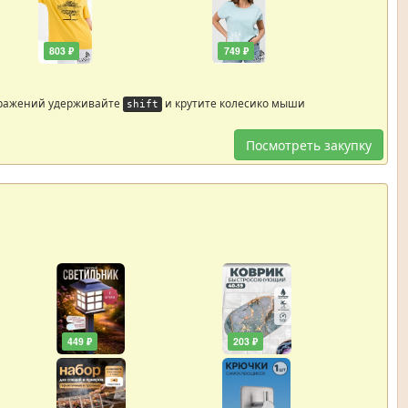
803 ₽
749 ₽
бражений удерживайте
и крутите колесико мыши
shift
Посмотреть закупку
449 ₽
203 ₽