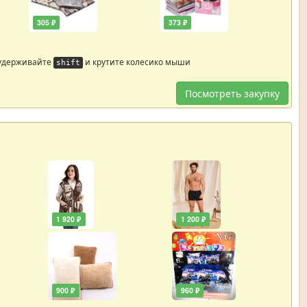
305 ₽
373 ₽
 удерживайте
и крутите колесико мыши
shift
Посмотреть закупку
1 920 ₽
1 200 ₽
900 ₽
960 ₽