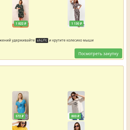
1 822 ₽
1 130 ₽
ажений удерживайте
и крутите колесико мыши
shift
Посмотреть закупку
572 ₽
803 ₽