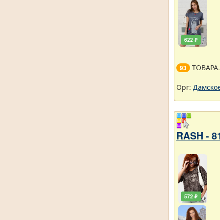
622 ₽
ТОВАРА
93
Орг:
Дамское
RASH - 8
572 ₽