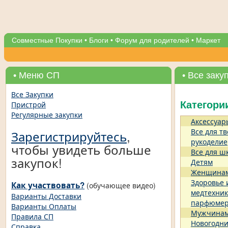
Совместные Покупки
•
Блоги
•
Форум для родителей
•
Маркет
• Меню СП
• Все заку
Все Закупки
Пристрой
Категори
Регулярные закупки
Аксессуар
Все для тв
Зарегистрируйтесь
,
рукоделие
чтобы увидеть больше
Все для ш
закупок!
Детям
Женщина
Здоровье 
Как участвовать?
(обучающее видео)
медтехник
Варианты Доставки
парфюме
Варианты Оплаты
Мужчина
Правила СП
Новогодни
Справка