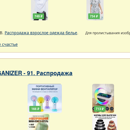
749 ₽
734 ₽
В.
Распродажа взрослое одежда белье
.
Для пролистывания изо
 счастье
ANIZER - 91. Распродажа
166 ₽
713 ₽