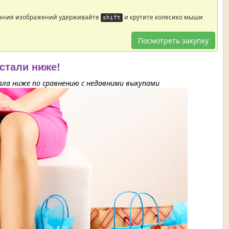
ания изображений удерживайте
и крутите колесико мыши
shift
Посмотреть закупку
 стали ниже!
ла ниже по сравнению с недавними выкупами