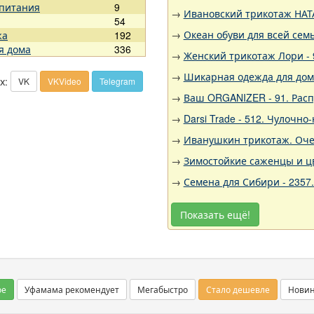
 питания
9
→
Ивановский трикотаж НАТА
54
→
Океан обуви для всей семь
жа
192
я дома
336
→
Женский трикотаж Лори - 
→
Шикарная одежда для дома,
х:
VK
VKVideo
Telegram
→
Ваш ORGANIZER - 91. Рас
→
Darsi Trade - 512. Чулочн
→
Иванушкин трикотаж. Очен
→
Зимостойкие саженцы и цв
→
Семена для Сибири - 2357
Показать ещё!
ое
Уфамама рекомендует
Мегабыстро
Стало дешевле
Нови