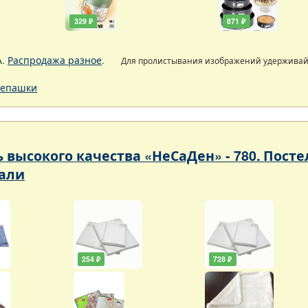
329 ₽
871 ₽
А.
Распродажа разное
.
Для пролистывания изображений удержива
епашки
ь высокого качества «НеСаДен» - 780. Пос
али
254 ₽
728 ₽