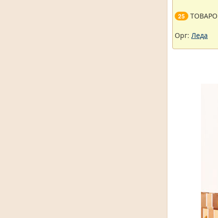
ТОВАРО
25
Орг:
Леда