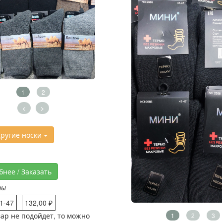
1
2
<
>
ругие носки
бнее / Заказать
ты
1-47
132,00 ₽
вар не подойдет, то можно
1
2
3