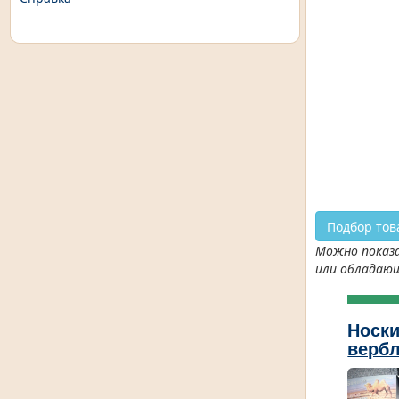
Подбор тов
Можно показа
или обладаю
Носки
верб