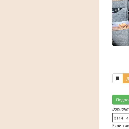
Д
Подро
Вариан
3114
4
Если то