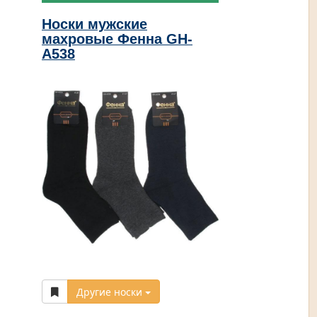
Носки мужские
махровые Фенна GH-
A538
Другие носки