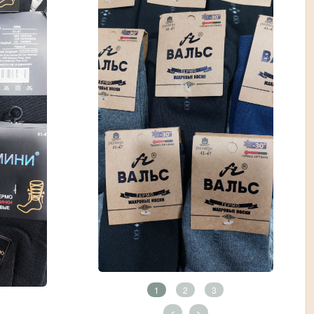
1
2
3
<
>