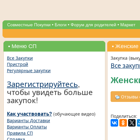
Совместные Покупки
•
Блоги
•
Форум для родителей
•
Маркет
• Меню СП
• Женские
Все Закупки
Закупка (вык
Все закуп
Пристрой
Регулярные закупки
Женск
Зарегистрируйтесь
,
чтобы увидеть больше
Отзывы о
закупок!
Как участвовать?
(обучающее видео)
Поделиться:
Варианты Доставки
Варианты Оплаты
Правила СП
Справка