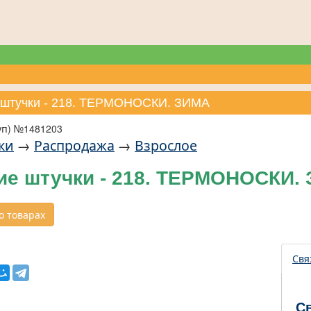
 штучки - 218. ТЕРМОНОСКИ. ЗИМА
уп) №1481203
ки
→
Распродажа
→
Взрослое
ие штучки - 218. ТЕРМОНОСКИ.
 товарах
Свя
С