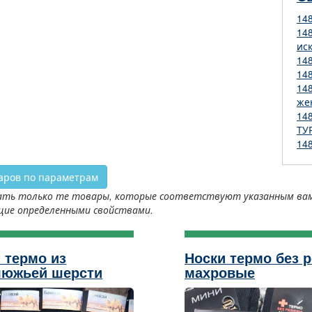
14
14
ис
14
14
14
же
14
ТУ
14
аров по параметрам
ть только те товары, которые соответствуют указанным вами 
щие определенными свойствами.
 термо из
Носки термо без 
люжьей шерсти
махровые