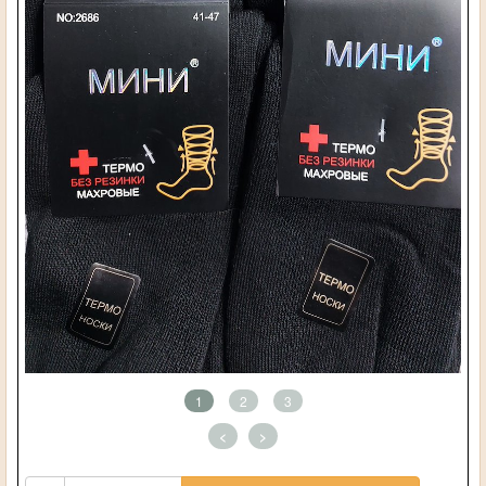
1
2
3
<
>