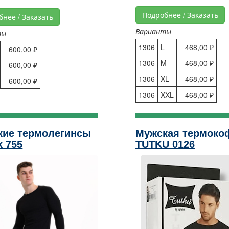
Подробнее / Заказать
бнее / Заказать
Варианты
ты
1306
L
468,00 ₽
600,00 ₽
1306
M
468,00 ₽
600,00 ₽
1306
XL
468,00 ₽
600,00 ₽
1306
XXL
468,00 ₽
кие термолегинсы
Мужская термоко
k 755
TUTKU 0126