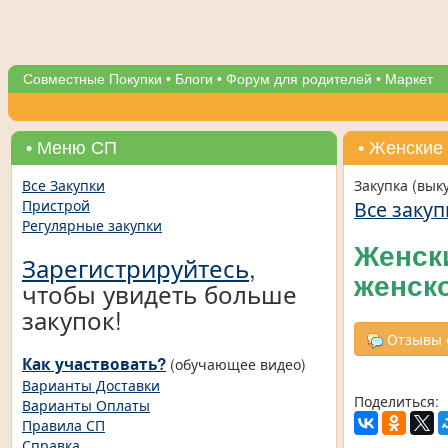
Совместные Покупки
•
Блоги
•
Форум для родителей
•
Маркет
• Меню СП
• Женские
Все Закупки
Закупка (вык
Все закуп
Пристрой
Регулярные закупки
Женск
Зарегистрируйтесь
,
женск
чтобы увидеть больше
закупок!
Отзывы о
Как участвовать?
(обучающее видео)
Варианты Доставки
Поделиться:
Варианты Оплаты
Правила СП
Справка