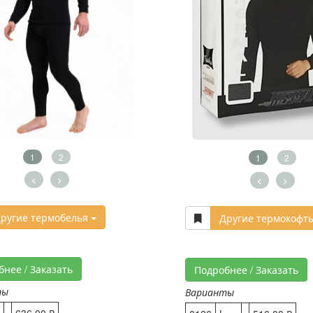
1
2
1
2
<
>
<
>
ругие термобелья
Другие термокофт
бнее / Заказать
Подробнее / Заказать
ты
Варианты
636,00 ₽