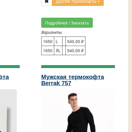
Другие термокофты
Подробнее / Заказать
Варианты
1650
L
540,00 ₽
1650
XL
540,00 ₽
фта
Мужская термокофта
Berrak 757