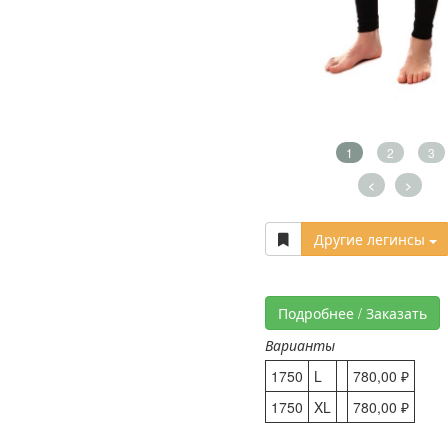
1
2
3
<
>
Другие легинсы
Подробнее / Заказать
Варианты
1750
L
780,00 ₽
1750
XL
780,00 ₽