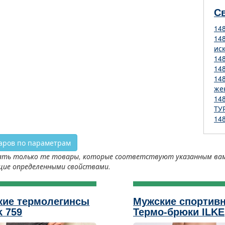
С
14
14
ис
14
14
14
же
14
ТУ
14
аров по параметрам
ть только те товары, которые соответствуют указанным вами 
щие определенными свойствами.
кие термолегинсы
Мужские спортив
k 759
Термо-брюки ILKE