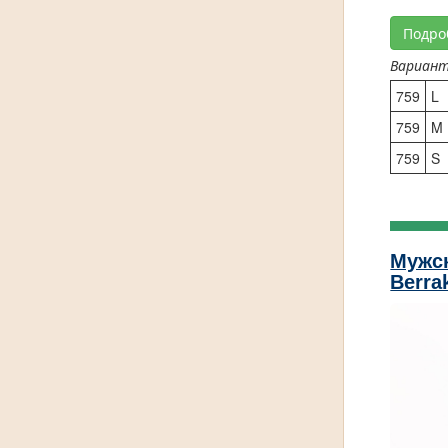
Подро
Вариан
759
L
759
M
759
S
Мужс
Berra