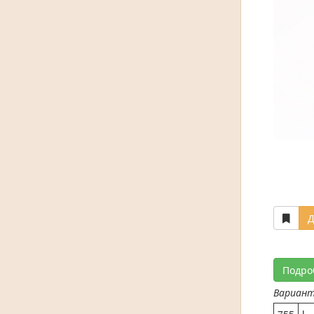
Д
Подро
Вариан
755
L