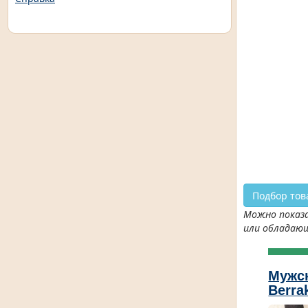
Подбор тов
Можно показа
или обладаю
Мужс
Berra