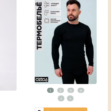
1
2
3
4
<
>