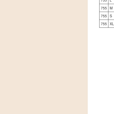
755
M
755
S
755
X