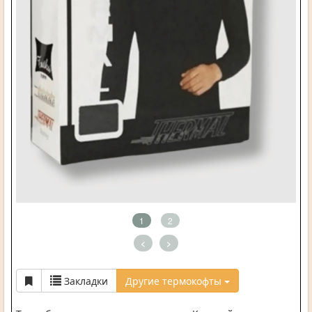
1
2
<
>
Закладки
Другие термокофты