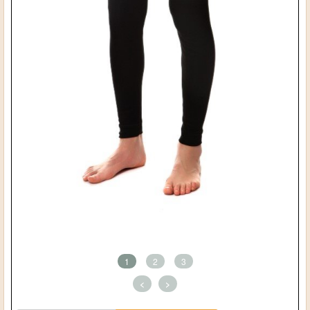
1
2
3
<
>