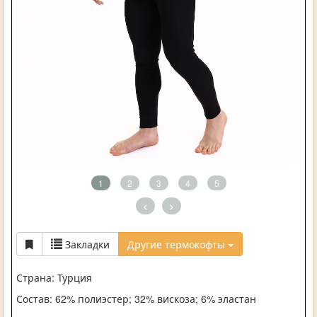
1
2
3
4
5
<
>
Закладки
Другие термокофты
Страна: Турция
Состав: 62% полиэстер; 32% вискоза; 6% эластан