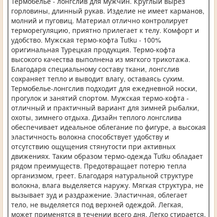
Термобелье - лонгслив для мужчин. Круглый вырез
горловины, длинный рукав. Изделие не имеет карманов,
молний и пуговиц. Материал отлично контролирует
терморегуляцию, приятно прилегает к телу. Комфорт и
удобство. Мужская термо-кофта Tutku - 100%
оригинальная Турецкая продукция. Термо-кофта
высокого качества выполнена из мягкого трикотажа.
Благодаря специальному составу ткани, лонгслив
сохраняет тепло и выводит влагу, оставаясь сухим.
Термобелье-лонгслив подходит для ежедневной носки,
прогулок и занятий спортом. Мужская термо-кофта -
отличный и практичный вариант для зимней рыбалки,
охоты, зимнего отдыха. Дизайн теплого лонгслива
обеспечивает идеальное облегание по фигуре, а высокая
эластичность волокна способствует удобству и
отсутствию ощущения стянутости при активных
движениях. Таким образом термо-одежда Tutku обладает
рядом преимуществ. Предотвращает потерю тепла
организмом, греет. Благодаря натуральной структуре
волокна, влага выделяется наружу. Мягкая структура, не
вызывает зуд и раздражение. Эластичная, облегает
тело, не выделяется под верхней одеждой. Легкая,
может применятся в течении всего дня. Легко стирается,