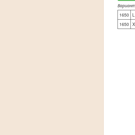
Вариан
1650
L
1650
X