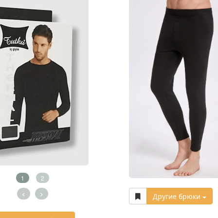
1
2
<
>
Другие брюки