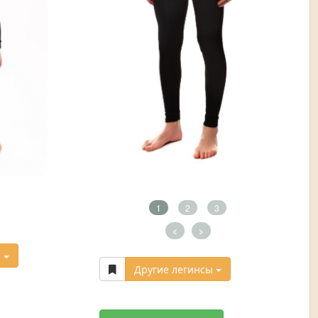
1
2
3
<
>
я
Другие легинсы