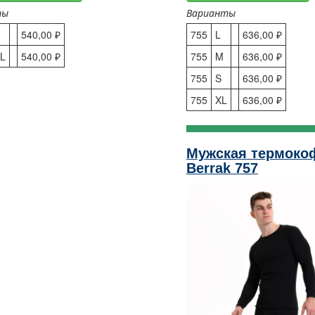
ты
Варианты
540,00 ₽
755
L
636,00 ₽
L
540,00 ₽
755
M
636,00 ₽
755
S
636,00 ₽
755
XL
636,00 ₽
Мужская термоко
Berrak 757