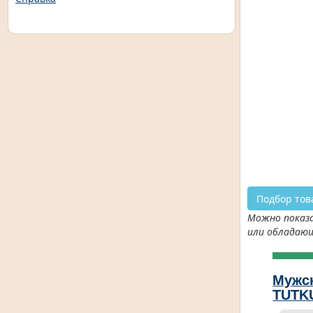
Подбор тов
Можно показа
или обладаю
Мужс
TUTK