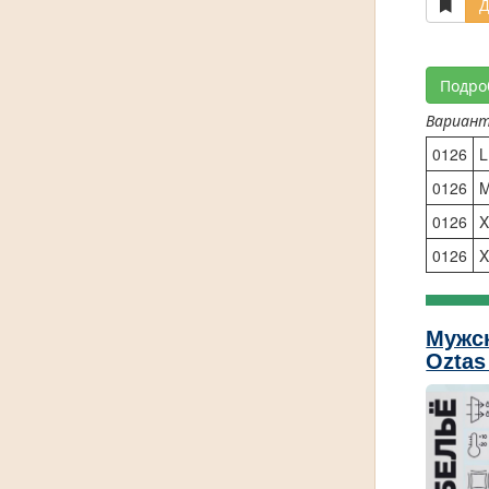
Д
Подро
Вариан
0126
L
0126
0126
X
0126
X
Мужс
Oztas