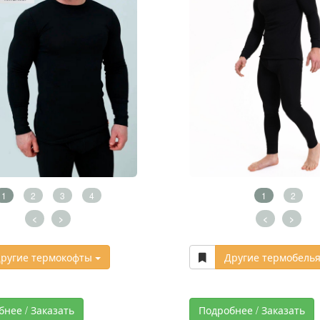
1
2
3
4
1
2
<
>
<
>
ругие термокофты
Другие термобель
бнее / Заказать
Подробнее / Заказать