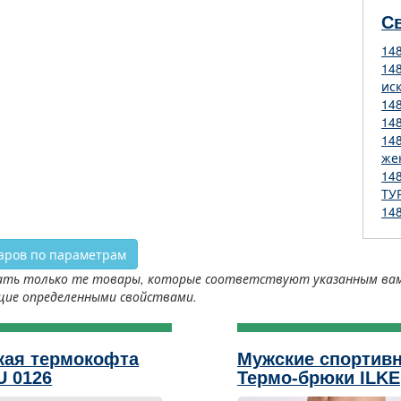
С
14
14
ис
14
14
14
же
14
ТУ
14
аров по параметрам
ть только те товары, которые соответствуют указанным вами 
щие определенными свойствами.
кая термокофта
Мужские спортив
U 0126
Термо-брюки ILKE