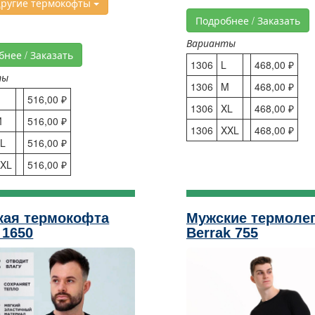
ругие термокофты
Подробнее / Заказать
Варианты
бнее / Заказать
1306
L
468,00 ₽
ты
1306
M
468,00 ₽
516,00 ₽
1306
XL
468,00 ₽
M
516,00 ₽
1306
XXL
468,00 ₽
L
516,00 ₽
XL
516,00 ₽
кая термокофта
Мужские термоле
 1650
Berrak 755