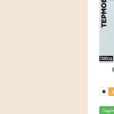
Д
Подро