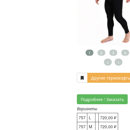
1
2
3
4
<
>
Другие термокофт
Подробнее / Заказать
Варианты
757
L
720,00 ₽
757
M
720,00 ₽