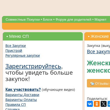
Совместные Покупки
•
Блоги
•
Форум для родителей
•
Маркет
• Меню СП
• Женские
Все Закупки
Закупка (вык
Все закуп
Пристрой
Регулярные закупки
Женск
Зарегистрируйтесь
,
женск
чтобы увидеть больше
закупок!
Отзывы о
Как участвовать?
(обучающее видео)
Варианты Доставки
Поделиться:
Варианты Оплаты
Правила СП
Справка