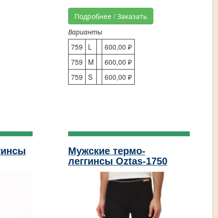
Подробнее / Заказать
Варианты
759
L
600,00 ₽
759
M
600,00 ₽
759
S
600,00 ₽
гинсы
Мужские термо-
леггинсы Oztas-1750