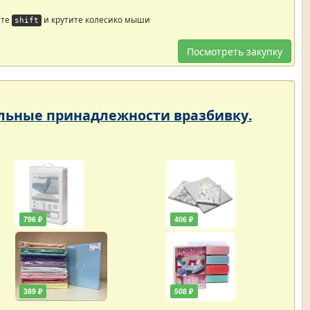
йте
и крутите колесико мыши
shift
Посмотреть закупку
тельные принадлежности вразбивку.
796 ₽
406 ₽
389 ₽
508 ₽