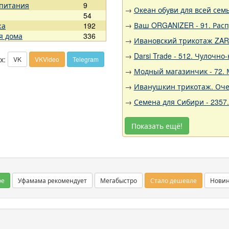
 питания
9
→
Океан обуви для всей семь
54
→
Ваш ORGANIZER - 91. Рас
жа
192
я дома
336
→
Ивановский трикотаж ZARK
→
Darsi Trade - 512. Чулочн
х:
VK
VKVideo
Telegram
→
Модный магазинчик - 72. 
→
Иванушкин трикотаж. Очен
→
Семена для Сибири - 2357
Показать ещё!
ое
Уфамама рекомендует
Мегабыстро
Стало дешевле
Нови