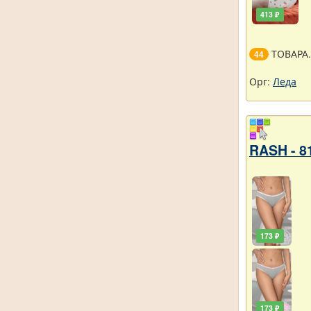
413 ₽
ТОВАРА
44
Орг:
Леда
RASH - 8
173 ₽
173 ₽