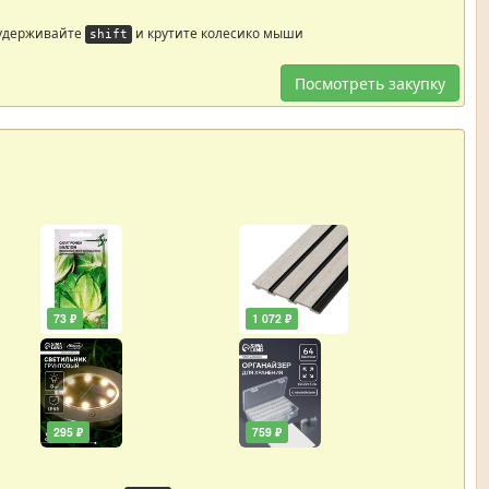
 удерживайте
и крутите колесико мыши
shift
Посмотреть закупку
73 ₽
1 072 ₽
295 ₽
759 ₽