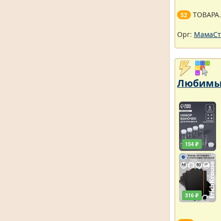
ТОВАРА
52
Орг:
МамаСт
Любимый
154 ₽
316 ₽