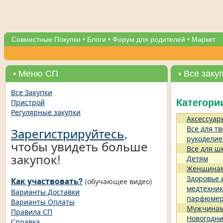
Совместные Покупки
•
Блоги
•
Форум для родителей
•
Маркет
• Меню СП
• Все заку
Все Закупки
Пристрой
Категори
Регулярные закупки
Аксессуар
Все для тв
Зарегистрируйтесь
,
рукоделие
чтобы увидеть больше
Все для ш
закупок!
Детям
Женщина
Здоровье 
Как участвовать?
(обучающее видео)
медтехник
Варианты Доставки
парфюме
Варианты Оплаты
Мужчина
Правила СП
Новогодни
Справка