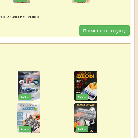
утите колесико мыши
Посмотреть закупку
624 ₽
222 ₽
467 ₽
624 ₽