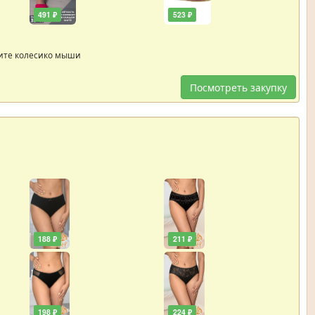
491 ₽
523 ₽
ите колесико мыши
Посмотреть закупку
188 ₽
211 ₽
198 ₽
224 ₽