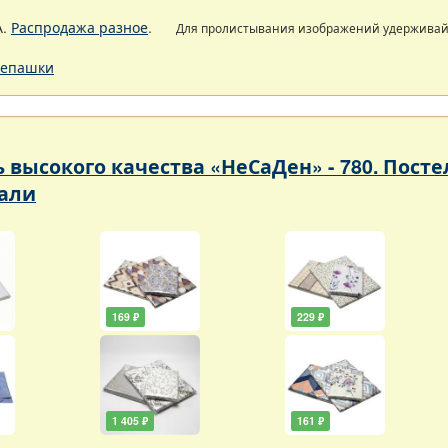
А.
Распродажа разное
.
Для пролистывания изображений удержива
епашки
ь высокого качества «НеСаДен» - 780. Пос
али
169 ₽
229 ₽
1 405 ₽
161 ₽