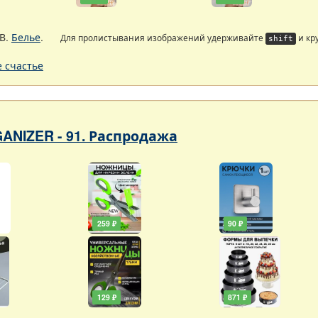
В.
Белье
.
Для пролистывания изображений удерживайте
и кр
shift
 счастье
ANIZER - 91. Распродажа
259 ₽
90 ₽
129 ₽
871 ₽