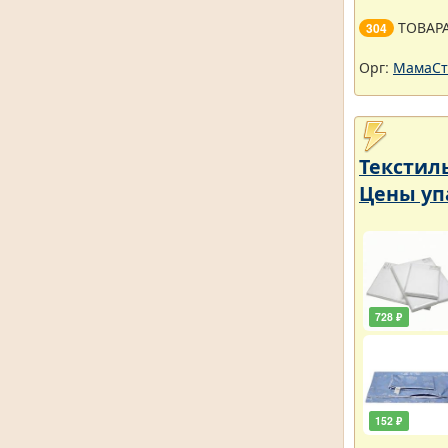
ТОВАР
304
Орг:
МамаСт
Текстил
Цены уп
728 ₽
152 ₽