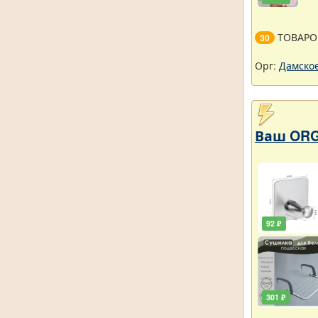
ТОВАРО
30
Орг:
Дамское
Ваш ORG
92 ₽
301 ₽