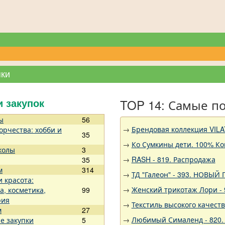
пки
TOP 14: Самые п
и закупок
ы
56
→
Брендовая коллекция VILA
орчества: хобби и
35
→
Ко Сумкины дети. 100% Ко
колы
3
→
RASH - 819. Распродажа
35
м
314
→
ТД "Галеон" - 393. НОВЫЙ
и красота:
→
Женский трикотаж Лори - 
а, косметика,
99
рия
→
Текстиль высокого качест
м
27
→
Любимый Сималенд - 820.
е закупки
5