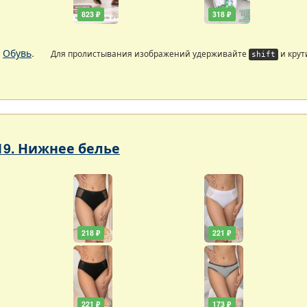
823 ₽
318 ₽
.
Обувь
.
Для пролистывания изображений удерживайте
и крут
shift
19. Нижнее белье
218 ₽
221 ₽
221 ₽
173 ₽