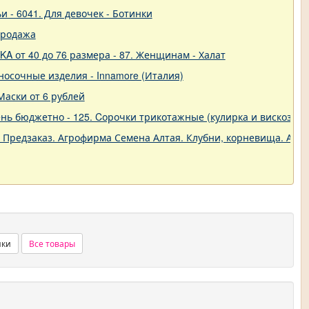
и - 6041. Для девочек - Ботинки
продажа
A от 40 до 76 размера - 87. Женщинам - Халат
о-носочные изделия - Innamore (Италия)
Маски от 6 рублей
ь бюджетно - 125. Cорочки трикотажные (кулирка и вискоза) от
. Предзаказ. Агрофирма Семена Алтая. Клубни, корневища. Анем
нки
Все товары