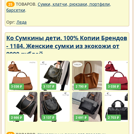
ТОВАРОВ.
Сумки, клатчи, рюкзаки, портфели,
25
барсетки
.
Орг:
Леда
Ко Сумкины дети. 100% Копии Брендов
- 1184. Женские сумки из экокожи от
2000 рублей
3 038 ₽
3 137 ₽
2 790 ₽
3 038 ₽
2 666 ₽
3 137 ₽
2 691 ₽
2 703 ₽