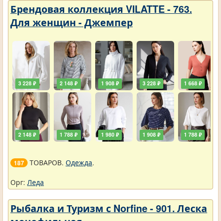
Брендовая коллекция VILATTE - 763.
Для женщин - Джемпер
3 228 ₽
2 148 ₽
1 908 ₽
3 228 ₽
1 668 ₽
2 148 ₽
1 788 ₽
1 980 ₽
1 908 ₽
1 788 ₽
ТОВАРОВ.
Одежда
.
187
Орг:
Леда
Рыбалка и Туризм с Norfine - 901. Леска