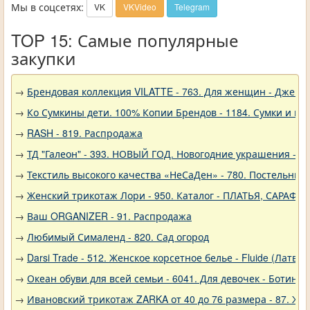
Мы в соцсетях:
VK
VKVideo
Telegram
TOP 15: Самые популярные
закупки
→
Брендовая коллекция VILATTE - 763. Для женщин - Джемп
→
Ко Сумкины дети. 100% Копии Брендов - 1184. Сумки и кл
→
RASH - 819. Распродажа
→
ТД "Галеон" - 393. НОВЫЙ ГОД. Новогодние украшения - Р
→
Текстиль высокого качества «НеСаДен» - 780. Постельны
→
Женский трикотаж Лори - 950. Каталог - ПЛАТЬЯ, САРАФА
→
Ваш ORGANIZER - 91. Распродажа
→
Любимый Сималенд - 820. Сад огород
→
Darsi Trade - 512. Женское корсетное белье - Fluide (Латвия
→
Океан обуви для всей семьи - 6041. Для девочек - Ботинки
→
Ивановский трикотаж ZARKA от 40 до 76 размера - 87. Же