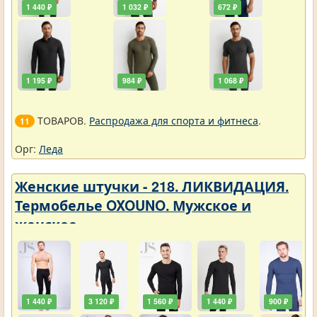
1 440 ₽
1 032 ₽
672 ₽
1 195 ₽
984 ₽
1 068 ₽
ТОВАРОВ.
Распродажа для спорта и фитнеса
.
11
Орг:
Леда
Женские штучки - 218. ЛИКВИДАЦИЯ.
Термобелье OXOUNO. Мужское и
женское
1 440 ₽
3 120 ₽
1 560 ₽
1 440 ₽
900 ₽