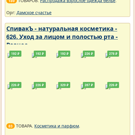
ТОВАРОВ.
Распродажа взрослое одежда белье
.
189
Орг:
Дамское счастье
СпивакЪ - натуральная косметика -
626. Уход за лицом и полостью рта -
Разное
192 ₽
192 ₽
192 ₽
226 ₽
278 ₽
226 ₽
226 ₽
329 ₽
287 ₽
226 ₽
ТОВАРА.
Косметика и парфюм
.
83