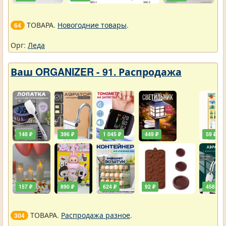
ТОВАРА.
Новогодние товары
.
64
Орг:
Леда
Ваш ORGANIZER - 91. Распродажа
148 ₽
396 ₽
1 045 ₽
449 ₽
59 ₽
157 ₽
890 ₽
624 ₽
92 ₽
458 ₽
ТОВАРА.
Распродажа разное
.
304