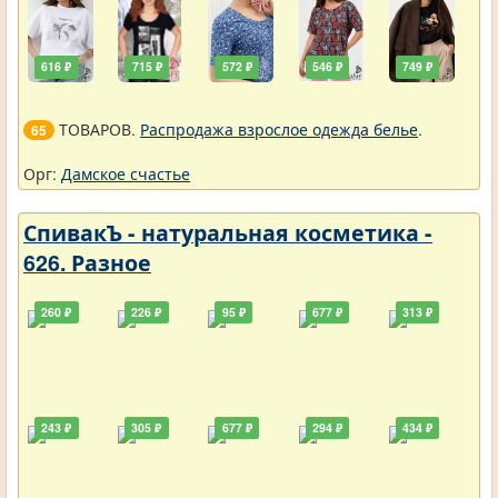
616 ₽
715 ₽
572 ₽
546 ₽
749 ₽
ТОВАРОВ.
Распродажа взрослое одежда белье
.
65
Орг:
Дамское счастье
СпивакЪ - натуральная косметика -
626. Разное
260 ₽
226 ₽
95 ₽
677 ₽
313 ₽
243 ₽
305 ₽
677 ₽
294 ₽
434 ₽