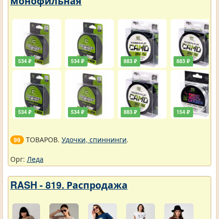
монофильная
534 ₽
534 ₽
883 ₽
883 ₽
534 ₽
534 ₽
883 ₽
154 ₽
ТОВАРОВ.
Удочки, спиннинги
.
99
Орг:
Леда
RASH - 819. Распродажа