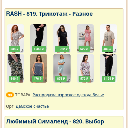
RASH - 819. Трикотаж - Разное
584 ₽
1 353 ₽
1 022 ₽
622 ₽
483 ₽
540 ₽
476 ₽
876 ₽
572 ₽
1 194 ₽
ТОВАРА.
Распродажа взрослое одежда белье
.
93
Орг:
Дамское счастье
Любимый Сималенд - 820. Выбор