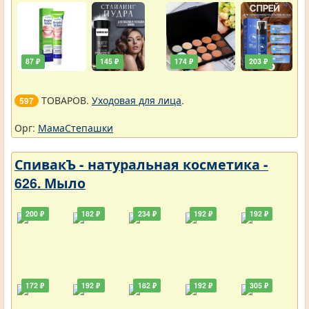
87 ₽
145 ₽
174 ₽
203 ₽
ТОВАРОВ.
Уходовая для лица
.
597
Орг:
МамаСтепашки
СпивакЪ - натуральная косметика -
626. Мыло
200 ₽
182 ₽
234 ₽
192 ₽
192 ₽
172 ₽
192 ₽
182 ₽
192 ₽
305 ₽