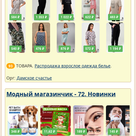
584 ₽
1 353 ₽
1 022 ₽
622 ₽
483 ₽
540 ₽
476 ₽
876 ₽
572 ₽
1 194 ₽
ТОВАРА.
Распродажа взрослое одежда белье
.
93
Орг:
Дамское счастье
Модный магазинчик - 72. Новинки
348 ₽
11,62 ₽
189 ₽
145 ₽