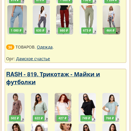
1 080 ₽
635 ₽
660 ₽
673 ₽
464 ₽
ТОВАРОВ.
Одежда
.
36
Орг:
Дамское счастье
RASH - 819. Трикотаж - Майки и
футболки
502 ₽
622 ₽
427 ₽
749 ₽
768 ₽