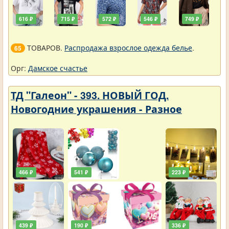
616 ₽
715 ₽
572 ₽
546 ₽
749 ₽
ТОВАРОВ.
Распродажа взрослое одежда белье
.
65
Орг:
Дамское счастье
ТД "Галеон" - 393. НОВЫЙ ГОД.
Новогодние украшения - Разное
466 ₽
541 ₽
223 ₽
439 ₽
190 ₽
336 ₽