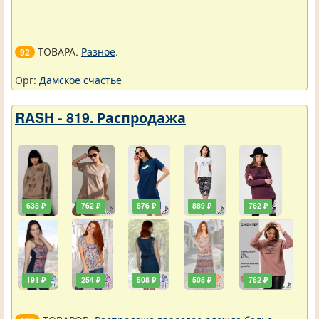
ТОВАРА.
Разное
.
92
Орг:
Дамское счастье
RASH - 819. Распродажа
635 ₽
762 ₽
876 ₽
889 ₽
762 ₽
191 ₽
254 ₽
508 ₽
508 ₽
762 ₽