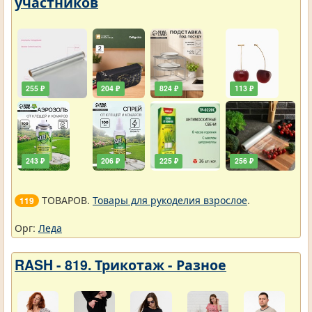
участников
255 ₽
204 ₽
824 ₽
113 ₽
243 ₽
206 ₽
225 ₽
256 ₽
ТОВАРОВ.
Товары для рукоделия взрослое
.
119
Орг:
Леда
RASH - 819. Трикотаж - Разное