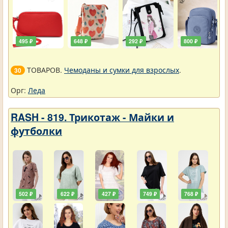
495 ₽
648 ₽
292 ₽
800 ₽
ТОВАРОВ.
Чемоданы и сумки для взрослых
.
30
Орг:
Леда
RASH - 819. Трикотаж - Майки и
футболки
502 ₽
622 ₽
427 ₽
749 ₽
768 ₽