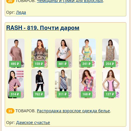
ТОВАРОВ.
Чемоданы и сумки для взрослых
.
20
Орг:
Леда
RASH - 819. Почти даром
495 ₽
159 ₽
381 ₽
241 ₽
254 ₽
314 ₽
762 ₽
311 ₽
168 ₽
127 ₽
ТОВАРОВ.
Распродажа взрослое одежда белье
.
35
Орг:
Дамское счастье