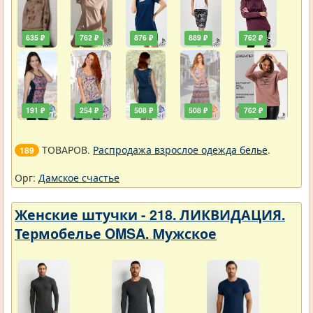
635 ₽
762 ₽
876 ₽
889 ₽
762 ₽
191 ₽
254 ₽
508 ₽
508 ₽
762 ₽
ТОВАРОВ.
Распродажа взрослое одежда белье
.
189
Орг:
Дамское счастье
Женские штучки - 218. ЛИКВИДАЦИЯ.
Термобелье OMSA. Мужское