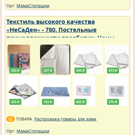
Орг:
МамаСтепашки
Текстиль высокого качества
«НеСаДен» - 780. Постельные
принадлежности вразбивку. Цены
упали
423 ₽
237 ₽
254 ₽
474 ₽
423 ₽
152 ₽
643 ₽
576 ₽
ТОВАРА.
Распродажа товары для дома
.
52
Орг:
МамаСтепашки