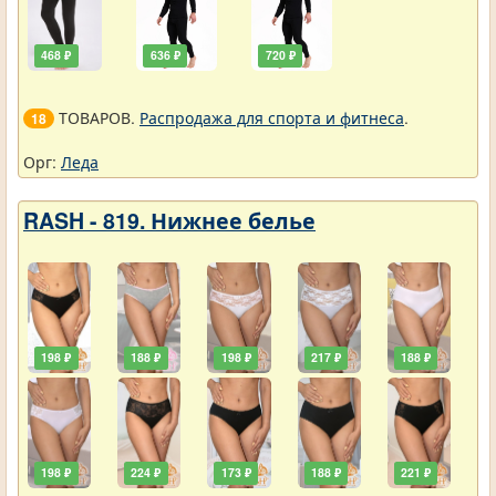
468 ₽
636 ₽
720 ₽
ТОВАРОВ.
Распродажа для спорта и фитнеса
.
18
Орг:
Леда
RASH - 819. Нижнее белье
198 ₽
188 ₽
198 ₽
217 ₽
188 ₽
198 ₽
224 ₽
173 ₽
188 ₽
221 ₽