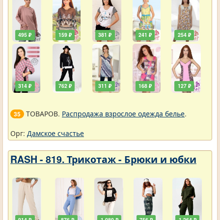
495 ₽
159 ₽
381 ₽
241 ₽
254 ₽
314 ₽
762 ₽
311 ₽
168 ₽
127 ₽
ТОВАРОВ.
Распродажа взрослое одежда белье
.
35
Орг:
Дамское счастье
RASH - 819. Трикотаж - Брюки и юбки
914 ₽
876 ₽
1 080 ₽
756 ₽
1 264 ₽