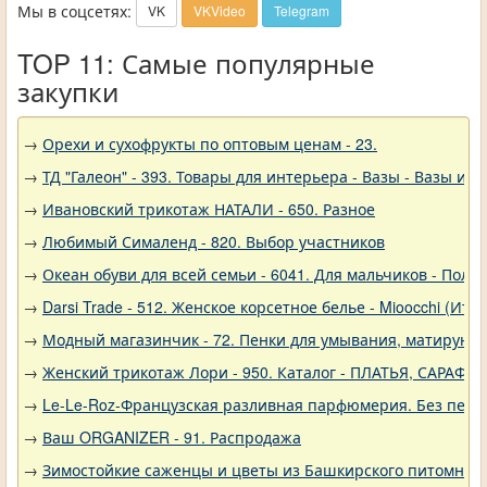
Мы в соцсетях:
VK
VKVideo
Telegram
TOP 11: Самые популярные
закупки
→
Орехи и сухофрукты по оптовым ценам - 23.
→
ТД "Галеон" - 393. Товары для интерьера - Вазы - Вазы из 
→
Ивановский трикотаж НАТАЛИ - 650. Разное
→
Любимый Сималенд - 820. Выбор участников
→
Океан обуви для всей семьи - 6041. Для мальчиков - Полу
→
Darsi Trade - 512. Женское корсетное белье - Mioocchi (Ита
→
Модный магазинчик - 72. Пенки для умывания, матирующ
→
Женский трикотаж Лори - 950. Каталог - ПЛАТЬЯ, САРАФА
→
Le-Le-Roz-Французская разливная парфюмерия. Без переп
→
Ваш ORGANIZER - 91. Распродажа
→
Зимостойкие саженцы и цветы из Башкирского питомника 