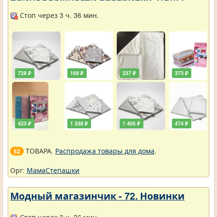
принадлежности вразбивку. Цены
упали
Стоп через 3 ч. 36 мин.
728 ₽
169 ₽
237 ₽
373 ₽
423 ₽
1 338 ₽
1 405 ₽
474 ₽
ТОВАРА.
Распродажа товары для дома
.
52
Орг:
МамаСтепашки
Модный магазинчик - 72. Новинки