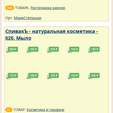
ТОВАРА.
Распродажа разное
.
304
Орг:
МамаСтепашки
СпивакЪ - натуральная косметика -
626. Мыло
200 ₽
182 ₽
234 ₽
192 ₽
192 ₽
172 ₽
192 ₽
182 ₽
192 ₽
305 ₽
ТОВАР.
Косметика и парфюм
.
31