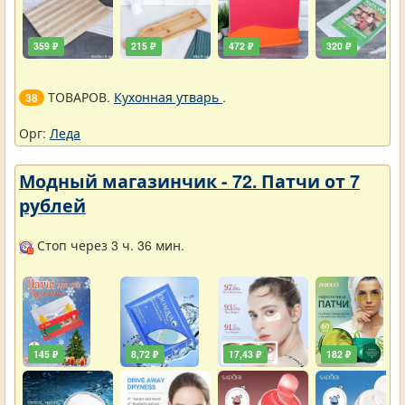
359 ₽
215 ₽
472 ₽
320 ₽
ТОВАРОВ.
Кухонная утварь
.
38
Орг:
Леда
Модный магазинчик - 72. Патчи от 7
рублей
Стоп через 3 ч. 36 мин.
145 ₽
8,72 ₽
17,43 ₽
182 ₽