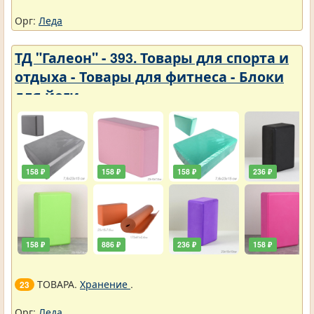
Орг:
Леда
ТД "Галеон" - 393. Товары для спорта и
отдыха - Товары для фитнеса - Блоки
для йоги
158 ₽
158 ₽
158 ₽
236 ₽
158 ₽
886 ₽
236 ₽
158 ₽
ТОВАРА.
Хранение
.
23
Орг:
Леда