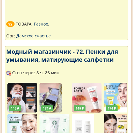
ТОВАРА.
Разное
.
92
Орг:
Дамское счастье
Модный магазинчик - 72. Пенки для
умывания, матирующие салфетки
Стоп через 3 ч. 36 мин.
145 ₽
174 ₽
145 ₽
174 ₽