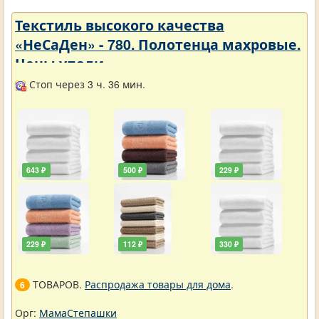
Текстиль высокого качества
«НеСаДен» - 780. Полотенца махровые.
Цены упали
Стоп через 3 ч. 36 мин.
643 ₽
500 ₽
229 ₽
229 ₽
112 ₽
330 ₽
ТОВАРОВ.
Распродажа товары для дома
.
6
Орг:
МамаСтепашки