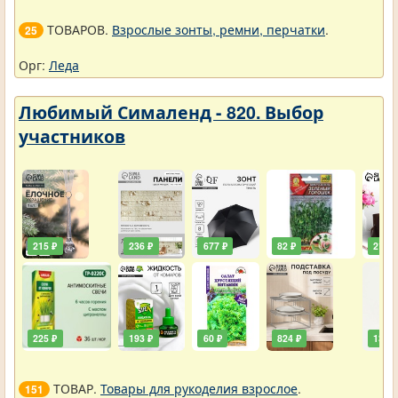
ТОВАРОВ.
Взрослые зонты, ремни, перчатки
.
25
Орг:
Леда
Любимый Сималенд - 820. Выбор
участников
215 ₽
236 ₽
677 ₽
82 ₽
211 ₽
225 ₽
193 ₽
60 ₽
824 ₽
138 ₽
ТОВАР.
Товары для рукоделия взрослое
.
151