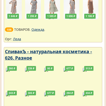
1 646 ₽
1 295 ₽
1 595 ₽
1 696 ₽
1 186 ₽
ТОВАРОВ.
Одежда
.
106
Орг:
Леда
СпивакЪ - натуральная косметика -
626. Разное
260 ₽
226 ₽
95 ₽
677 ₽
313 ₽
243 ₽
305 ₽
677 ₽
294 ₽
434 ₽