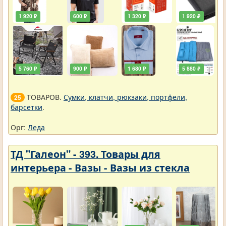
1 920 ₽
600 ₽
1 320 ₽
1 920 ₽
5 760 ₽
900 ₽
1 680 ₽
5 880 ₽
ТОВАРОВ.
Сумки, клатчи, рюкзаки, портфели,
25
барсетки
.
Орг:
Леда
ТД "Галеон" - 393. Товары для
интерьера - Вазы - Вазы из стекла