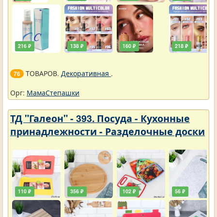
216 ₽
138 ₽
160 ₽
218 ₽
ТОВАРОВ.
Декоративная
.
76
Орг:
МамаСтепашки
ТД "Галеон" - 393. Посуда - Кухонные
принадлежности - Разделочные доски
110 ₽
356 ₽
102 ₽
56 ₽