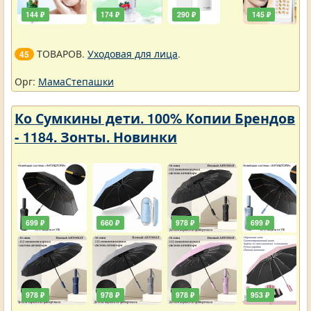
144 ₽
174 ₽
290 ₽
145 ₽
ТОВАРОВ.
Уходовая для лица
.
45
Орг:
МамаСтепашки
Ко Сумкины дети. 100% Копии Брендов
- 1184. Зонты. Новинки
699 ₽
660 ₽
978 ₽
699 ₽
978 ₽
978 ₽
978 ₽
953 ₽