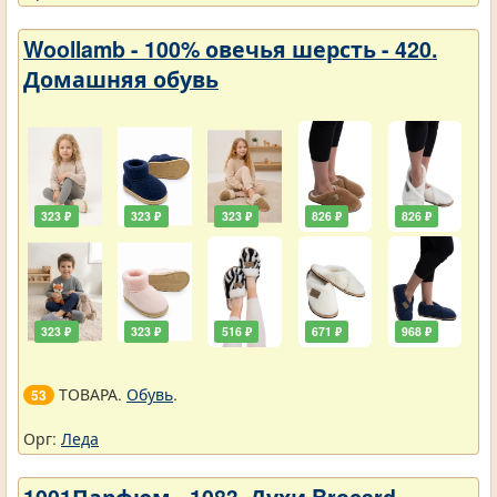
Woollamb - 100% овечья шерсть - 420.
Домашняя обувь
323 ₽
323 ₽
323 ₽
826 ₽
826 ₽
323 ₽
323 ₽
516 ₽
671 ₽
968 ₽
ТОВАРА.
Обувь
.
53
Орг:
Леда
1001Парфюм - 1083. Духи Brocard