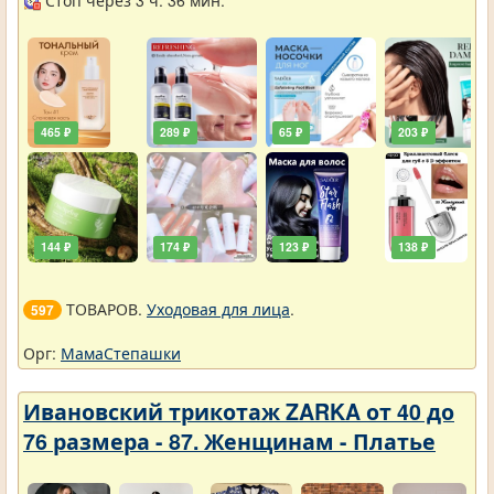
Стоп через 3 ч. 36 мин.
465 ₽
289 ₽
65 ₽
203 ₽
144 ₽
174 ₽
123 ₽
138 ₽
ТОВАРОВ.
Уходовая для лица
.
597
Орг:
МамаСтепашки
Ивановский трикотаж ZARKA от 40 до
76 размера - 87. Женщинам - Платье