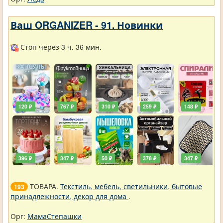
Ваш ORGANIZER - 91. Новинки
Стоп через 3 ч. 36 мин.
120 ₽
767 ₽
310 ₽
259 ₽
148 ₽
396 ₽
347 ₽
50 ₽
378 ₽
347 ₽
ТОВАРА.
Текстиль, мебель, светильники, бытовые
193
принадлежности, декор для дома
.
Орг:
МамаСтепашки