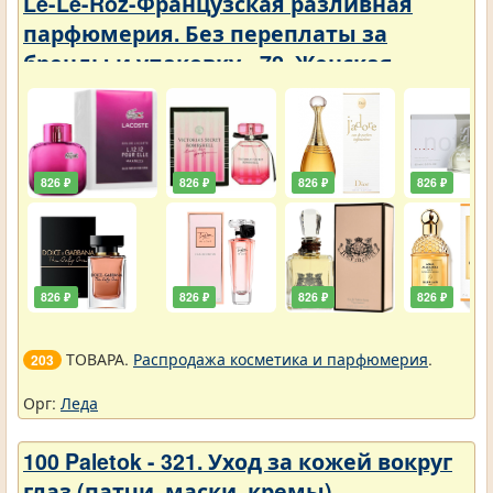
Le-Le-Roz-Французская разливная
парфюмерия. Без переплаты за
бренды и упаковку - 72. Женская -
Парфюмерия с фиксатором 50 ml
826 ₽
826 ₽
826 ₽
826 ₽
826 ₽
826 ₽
826 ₽
826 ₽
ТОВАРА.
Распродажа косметика и парфюмерия
.
203
Орг:
Леда
100 Paletok - 321. Уход за кожей вокруг
глаз (патчи, маски, кремы).