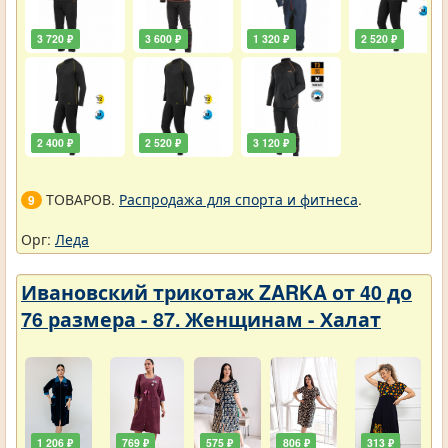
3 720 ₽
3 600 ₽
1 320 ₽
2 520 ₽
2 400 ₽
2 520 ₽
3 120 ₽
ТОВАРОВ.
Распродажа для спорта и фитнеса
.
9
Орг:
Леда
Ивановский трикотаж ZARKA от 40 до
76 размера - 87. Женщинам - Халат
1 206 ₽
769 ₽
575 ₽
806 ₽
313 ₽