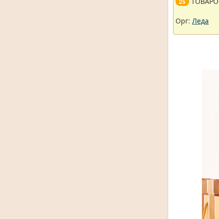
ТОВАРО
25
Орг:
Леда