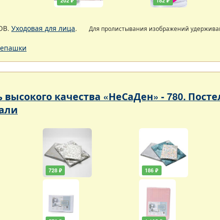
202 ₽
182 ₽
ОВ.
Уходовая для лица
.
Для пролистывания изображений удержив
епашки
ь высокого качества «НеСаДен» - 780. Пос
али
728 ₽
186 ₽