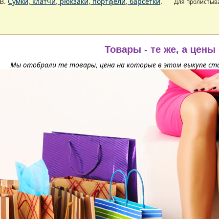
В.
Сумки, клатчи, рюкзаки, портфели, барсетки
.
Для пролистыв
Товары - те же, а цены
Мы отобрали те товары, цена на которые в этом выкупе ста