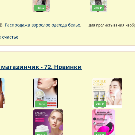
183 ₽
286 ₽
В.
Распродажа взрослое одежда белье
.
Для пролистывания изо
 счастье
магазинчик - 72. Новинки
189 ₽
240 ₽