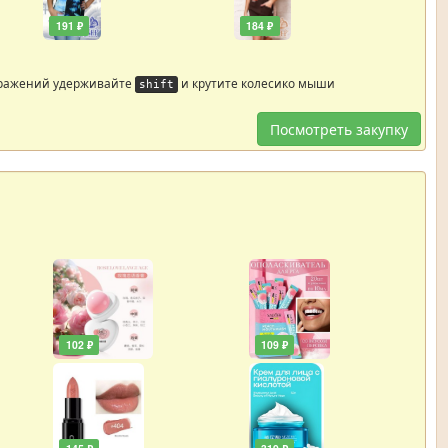
191 ₽
184 ₽
бражений удерживайте
и крутите колесико мыши
shift
Посмотреть закупку
102 ₽
109 ₽