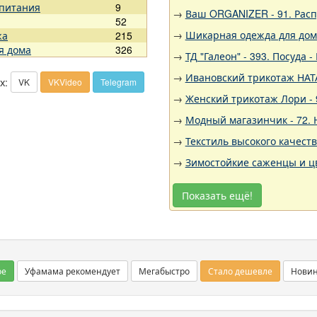
 питания
9
→
Ваш ORGANIZER - 91. Рас
52
→
Шикарная одежда для дома,
жа
215
я дома
326
→
ТД "Галеон" - 393. Посуда -
→
Ивановский трикотаж НАТА
х:
VK
VKVideo
Telegram
→
Женский трикотаж Лори - 9
→
Модный магазинчик - 72.
→
Текстиль высокого качест
→
Зимостойкие саженцы и цв
Показать ещё!
ое
Уфамама рекомендует
Мегабыстро
Стало дешевле
Нови