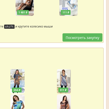
1 481 ₽
111 ₽
йте
и крутите колесико мыши
shift
Посмотреть закупку
254 ₽
311 ₽