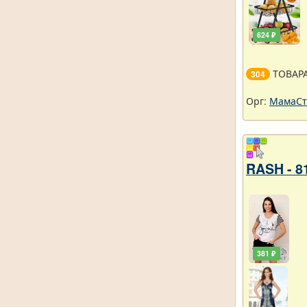
624 ₽
ТОВАР
304
Орг:
МамаСт
RASH - 8
381 ₽