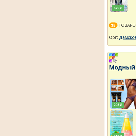
572 ₽
ТОВАРО
35
Орг:
Дамское
Модный 
203 ₽