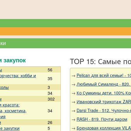
пки
TOP 15: Самые п
и закупок
ы
56
→
Pelican для всей семьи!
орчества: хобби и
35
→
Любимый Сималенд - 820. 
колы
3
→
Ко Сумкины дети. 100% Ко
34
м
302
→
Ивановский трикотаж ZARK
и красота:
→
Darsi Trade - 512. Чулочно
а, косметика,
34
рия
→
RASH - 819. Почти даром
м
26
→
Брендовая коллекция VILA
е закупки
5