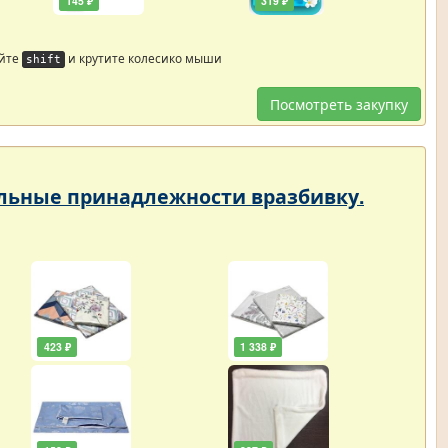
145 ₽
319 ₽
айте
и крутите колесико мыши
shift
Посмотреть закупку
тельные принадлежности вразбивку.
423 ₽
1 338 ₽