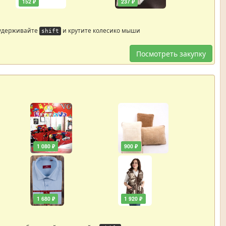
152 ₽
237 ₽
 удерживайте
и крутите колесико мыши
shift
Посмотреть закупку
1 080 ₽
900 ₽
1 680 ₽
1 920 ₽