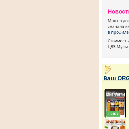
Новост
Можно дос
сначала в
в профиле
Стоимость
ЦВЗ Мульт
Ваш ORG
1 045 ₽