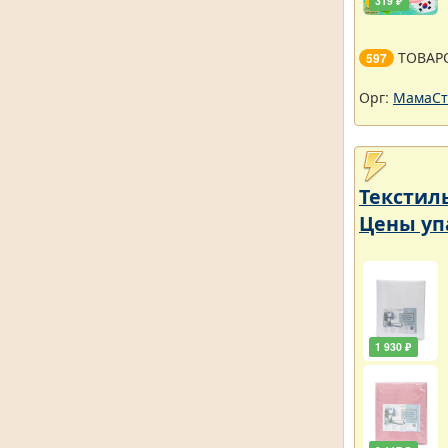
319 ₽
ТОВАР
597
Орг:
МамаСт
Текстил
Цены уп
1 930 ₽