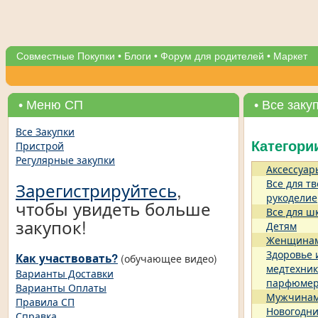
Совместные Покупки
•
Блоги
•
Форум для родителей
•
Маркет
• Меню СП
• Все заку
Все Закупки
Пристрой
Категори
Регулярные закупки
Аксессуар
Все для тв
Зарегистрируйтесь
,
рукоделие
чтобы увидеть больше
Все для ш
закупок!
Детям
Женщина
Здоровье 
Как участвовать?
(обучающее видео)
медтехник
Варианты Доставки
парфюме
Варианты Оплаты
Мужчина
Правила СП
Новогодни
Справка