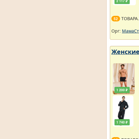
2 117 ₽
ТОВАРА
52
Орг:
МамаСт
Женские
1 200 ₽
1 740 ₽