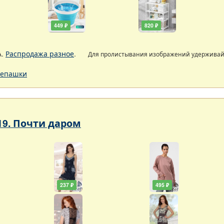
449 ₽
820 ₽
А.
Распродажа разное
.
Для пролистывания изображений удержива
епашки
19. Почти даром
237 ₽
495 ₽