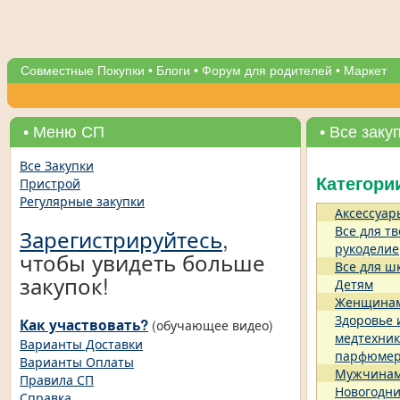
Совместные Покупки
•
Блоги
•
Форум для родителей
•
Маркет
• Меню СП
• Все заку
Все Закупки
Пристрой
Категори
Регулярные закупки
Аксессуар
Все для тв
Зарегистрируйтесь
,
рукоделие
чтобы увидеть больше
Все для ш
закупок!
Детям
Женщина
Здоровье 
Как участвовать?
(обучающее видео)
медтехник
Варианты Доставки
парфюме
Варианты Оплаты
Мужчина
Правила СП
Новогодни
Справка