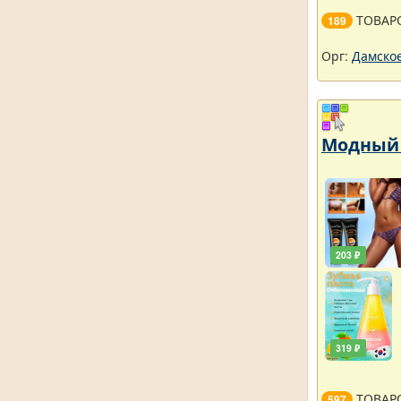
ТОВАР
189
Орг:
Дамское
Модный 
203 ₽
319 ₽
ТОВАР
597