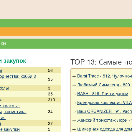
пки
TOP 13: Самые п
и закупок
ы
56
→
Darsi Trade - 512. Чулочно
орчества: хобби и
35
→
Любимый Сималенд - 820.
колы
3
→
RASH - 819. Почти даром
35
м
313
→
Брендовая коллекция VILA
и красота:
→
Ваш ORGANIZER - 91. Рас
а, косметика,
34
рия
→
Женский трикотаж Лори - 
м
27
→
Шикарная одежда для дома,
е закупки
5