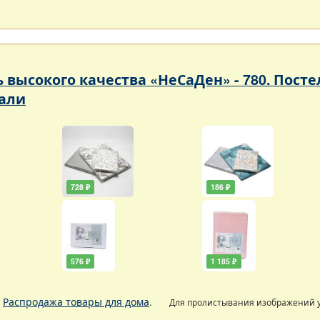
ь высокого качества «НеСаДен» - 780. Пос
али
728 ₽
186 ₽
576 ₽
1 185 ₽
.
Распродажа товары для дома
.
Для пролистывания изображений