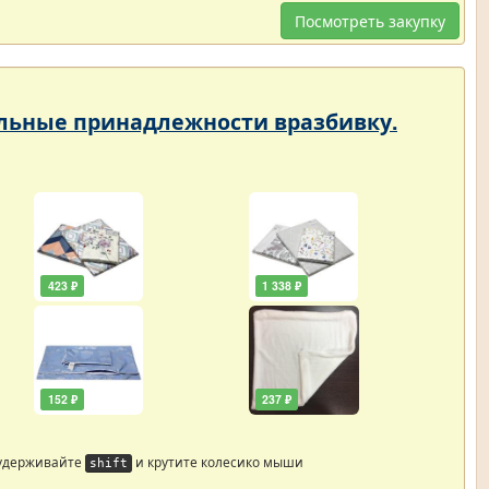
Посмотреть закупку
тельные принадлежности вразбивку.
423 ₽
1 338 ₽
152 ₽
237 ₽
 удерживайте
и крутите колесико мыши
shift