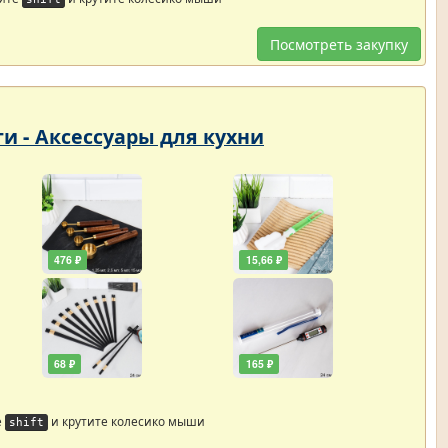
Посмотреть закупку
ти - Аксессуары для кухни
476 ₽
15,66 ₽
68 ₽
165 ₽
е
и крутите колесико мыши
shift