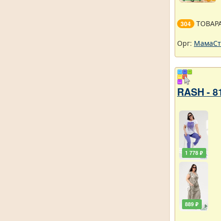
ТОВАР
304
Орг:
МамаСт
RASH - 8
1 778 ₽
889 ₽