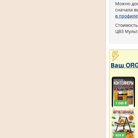
Можно дос
сначала в
в профиле
Стоимость
ЦВЗ Мульт
Ваш ORG
1 045 ₽
624 ₽