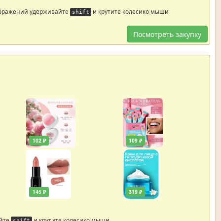
ображений удерживайте
и крутите колесико мыши
shift
Посмотреть закупку
102 ₽
109 ₽
145 ₽
319 ₽
айте
и крутите колесико мыши
shift