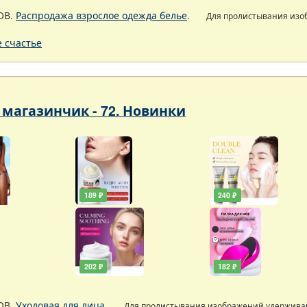
ОВ.
Распродажа взрослое одежда белье
.
Для пролистывания из
 счастье
магазинчик - 72. Новинки
189 ₽
240 ₽
202 ₽
182 ₽
ОВ.
Уходовая для лица
.
Для пролистывания изображений удержив