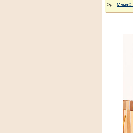
Орг:
МамаСт