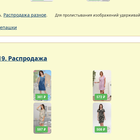
А.
Распродажа разное
.
Для пролистывания изображений удержива
епашки
19. Распродажа
381 ₽
572 ₽
597 ₽
508 ₽