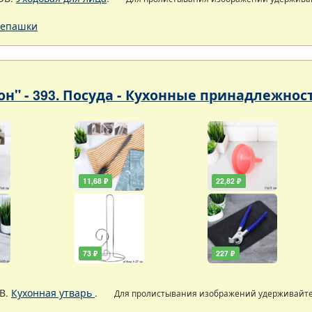
епашки
он" - 393. Посуда - Кухонные принадлежнос
11,68 ₽
22,82 ₽
73 ₽
227 ₽
В.
Кухонная утварь
.
Для пролистывания изображений удерживайт