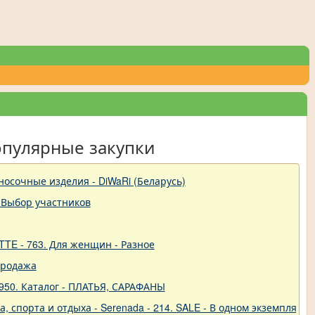
опулярные закупки
-носочные изделия - DiWaRi (Беларусь)
 Выбор участников
TTE - 763. Для женщин - Разное
продажа
950. Каталог - ПЛАТЬЯ, САРАФАНЫ
 спорта и отдыха - Serenada - 214. SALE - В одном экземпляре!