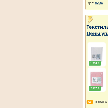
Орг:
Леда
Текстил
Цены уп
1 930 ₽
2 117 ₽
ТОВАРА
52