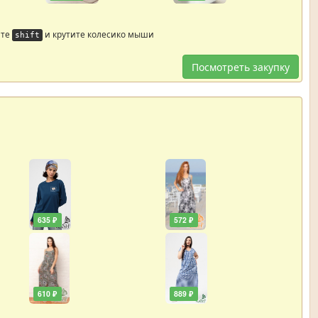
йте
и крутите колесико мыши
shift
Посмотреть закупку
635 ₽
572 ₽
610 ₽
889 ₽