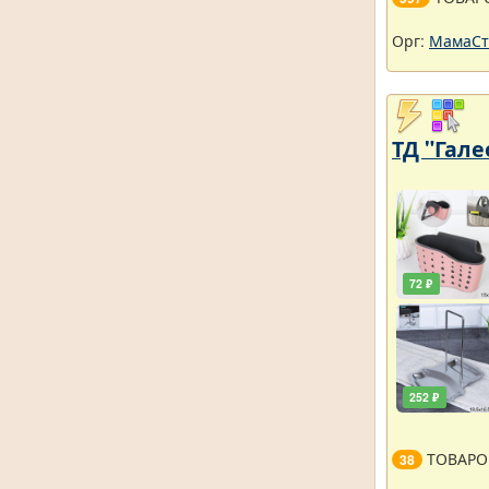
Орг:
МамаСт
ТД "Гале
72 ₽
252 ₽
ТОВАРО
38