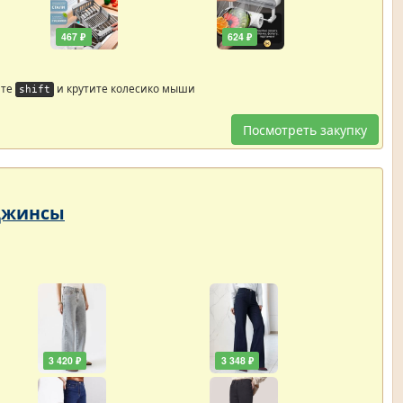
467 ₽
624 ₽
йте
и крутите колесико мыши
shift
Посмотреть закупку
 Джинсы
3 420 ₽
3 348 ₽