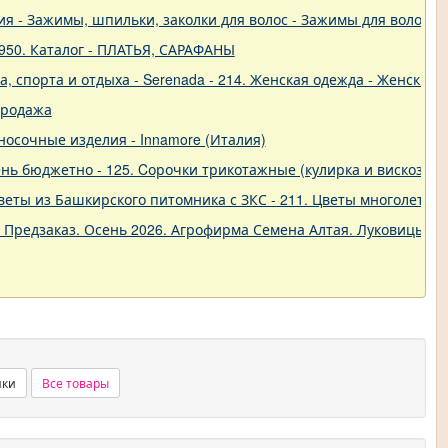
рия - Зажимы, шпильки, заколки для волос - Зажимы для волос
950. Каталог - ПЛАТЬЯ, САРАФАНЫ
 спорта и отдыха - Serenada - 214. Женская одежда - Женские 
продажа
о-носочные изделия - Innamore (Италия)
ь бюджетно - 125. Cорочки трикотажные (кулирка и вискоза) от
еты из Башкирского питомника с ЗКС - 211. Цветы многолетние
. Предзаказ. Осень 2026. Агрофирма Семена Алтая. Луковицы. 
нки
Все товары