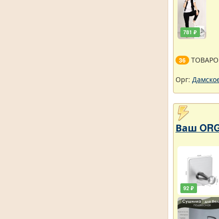
781 ₽
ТОВАРО
36
Орг:
Дамское
Ваш ORG
92 ₽