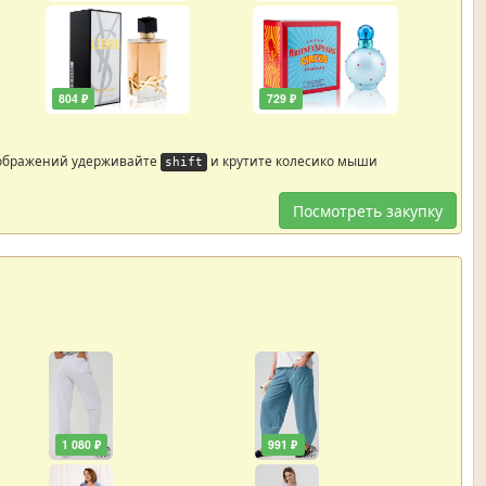
804 ₽
729 ₽
ображений удерживайте
и крутите колесико мыши
shift
Посмотреть закупку
1 080 ₽
991 ₽