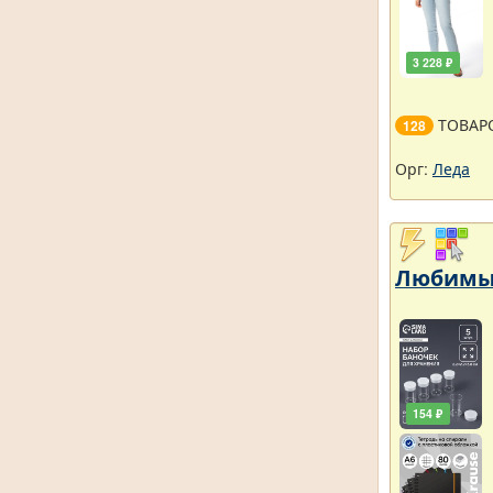
3 228 ₽
ТОВАР
128
Орг:
Леда
Любимый
154 ₽