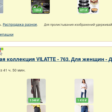
129 ₽
871 ₽
А.
Распродажа разное
.
Для пролистывания изображений удержива
епашки
ая коллекция VILATTE - 763. Для женщин -
 41 ч. 50 мин.
3 348 ₽
1 410 ₽