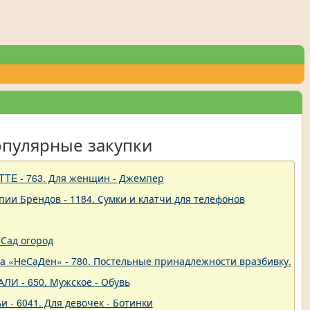
опулярные закупки
TTE - 763. Для женщин - Джемпер
пии Брендов - 1184. Сумки и клатчи для телефонов
Сад огород
ва «НеСаДен» - 780. Постельные принадлежности вразбивку. Це
ЛИ - 650. Мужское - Обувь
и - 6041. Для девочек - Ботинки