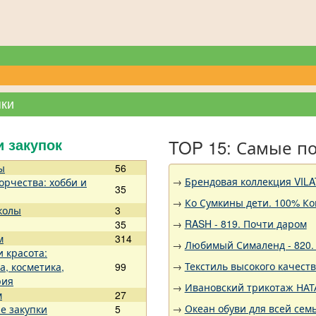
пки
TOP 15: Самые п
и закупок
ы
56
→
Брендовая коллекция VILA
орчества: хобби и
35
→
Ко Сумкины дети. 100% Ко
колы
3
→
RASH - 819. Почти даром
35
м
314
→
Любимый Сималенд - 820. 
и красота:
→
Текстиль высокого качест
а, косметика,
99
рия
→
Ивановский трикотаж НАТА
м
27
→
Океан обуви для всей семь
е закупки
5