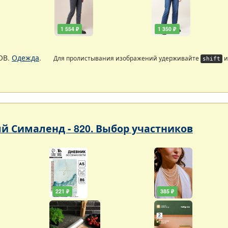
1 554 ₽
1 350 ₽
ОВ.
Одежда
.
Для пролистывания изображений удерживайте
и
shift
 Сималенд - 820. Выбор участников
221 ₽
385 ₽