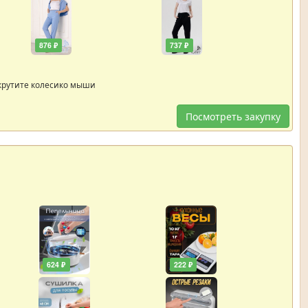
876 ₽
737 ₽
крутите колесико мыши
Посмотреть закупку
624 ₽
222 ₽