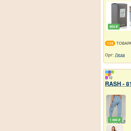
804 ₽
ТОВАР
114
Орг:
Леда
RASH - 8
1 080 ₽