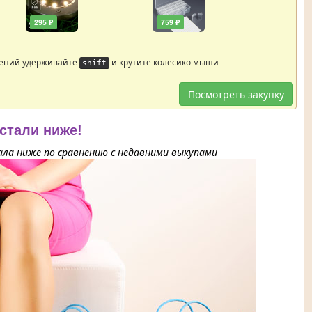
295 ₽
759 ₽
жений удерживайте
и крутите колесико мыши
shift
Посмотреть закупку
 стали ниже!
ла ниже по сравнению с недавними выкупами