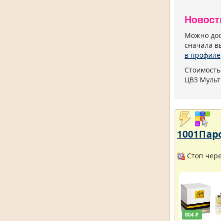
Новост
Можно дос
сначала в
в профиле
Стоимость
ЦВЗ Мульт
1001Пар
Стоп через
804 ₽