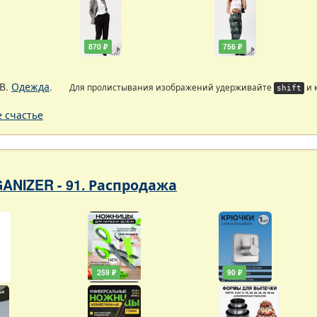
870 ₽
756 ₽
В.
Одежда
.
Для пролистывания изображений удерживайте
и 
shift
 счастье
ANIZER - 91. Распродажа
259 ₽
90 ₽