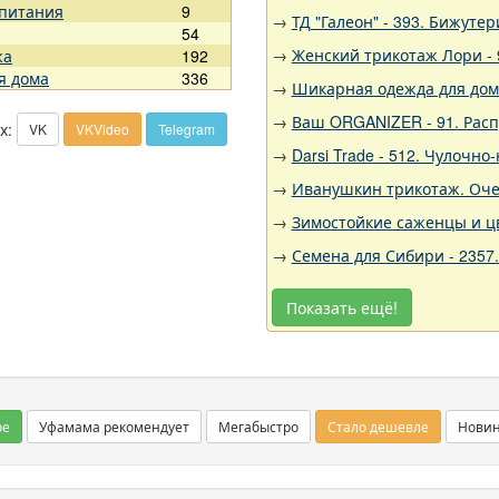
 питания
9
→
ТД "Галеон" - 393. Бижуте
54
→
Женский трикотаж Лори - 
жа
192
я дома
336
→
Шикарная одежда для дома,
→
Ваш ORGANIZER - 91. Рас
х:
VK
VKVideo
Telegram
→
Darsi Trade - 512. Чулочн
→
Иванушкин трикотаж. Очен
→
Зимостойкие саженцы и цв
→
Семена для Сибири - 2357
Показать ещё!
ое
Уфамама рекомендует
Мегабыстро
Стало дешевле
Нови