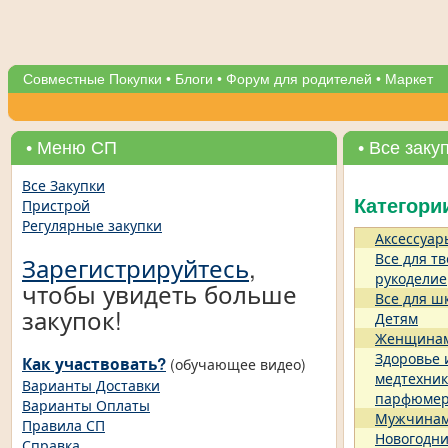
Совместные Покупки
•
Блоги
•
Форум для родителей
•
Маркет
• Меню СП
• Все заку
Все Закупки
Пристрой
Категори
Регулярные закупки
Аксессуар
Все для тв
Зарегистрируйтесь
,
рукоделие
чтобы увидеть больше
Все для ш
закупок!
Детям
Женщина
Здоровье 
Как участвовать?
(обучающее видео)
медтехник
Варианты Доставки
парфюме
Варианты Оплаты
Мужчина
Правила СП
Новогодни
Справка