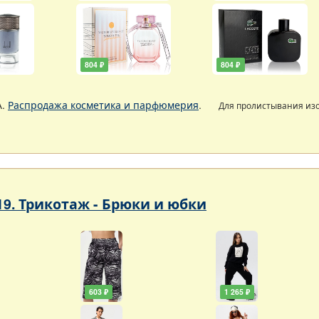
804 ₽
804 ₽
А.
Распродажа косметика и парфюмерия
.
Для пролистывания из
19. Трикотаж - Брюки и юбки
603 ₽
1 265 ₽