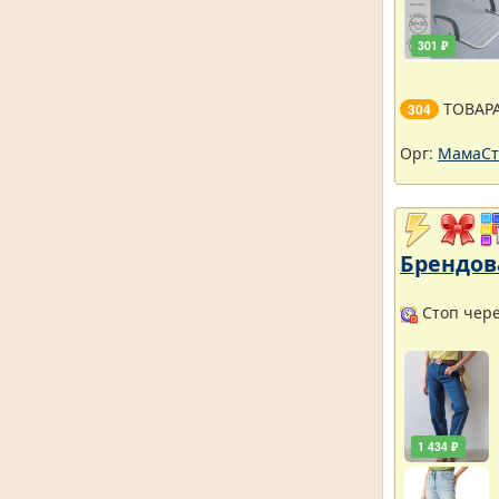
301 ₽
ТОВАР
304
Орг:
МамаСт
Брендов
Стоп через
1 434 ₽