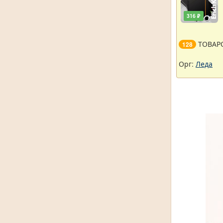
316 ₽
ТОВАР
128
Орг:
Леда