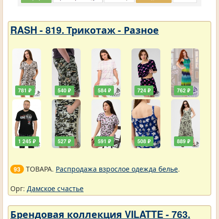
RASH - 819. Трикотаж - Разное
781 ₽
540 ₽
584 ₽
724 ₽
762 ₽
1 245 ₽
527 ₽
591 ₽
508 ₽
889 ₽
ТОВАРА.
Распродажа взрослое одежда белье
.
93
Орг:
Дамское счастье
Брендовая коллекция VILATTE - 763.