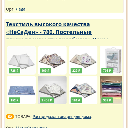
Орг:
Леда
Текстиль высокого качества
«НеСаДен» - 780. Постельные
принадлежности вразбивку. Цены
упали
728 ₽
169 ₽
229 ₽
796 ₽
152 ₽
1 405 ₽
161 ₽
389 ₽
ТОВАРА.
Распродажа товары для дома
.
52
Орг:
МамаСтепашки