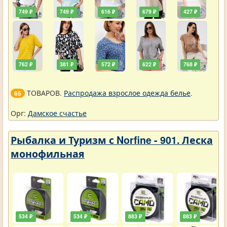
749 ₽
749 ₽
616 ₽
679 ₽
427 ₽
762 ₽
381 ₽
572 ₽
622 ₽
768 ₽
ТОВАРОВ.
Распродажа взрослое одежда белье
.
65
Орг:
Дамское счастье
Рыбалка и Туризм с Norfine - 901. Леска
монофильная
534 ₽
534 ₽
883 ₽
883 ₽