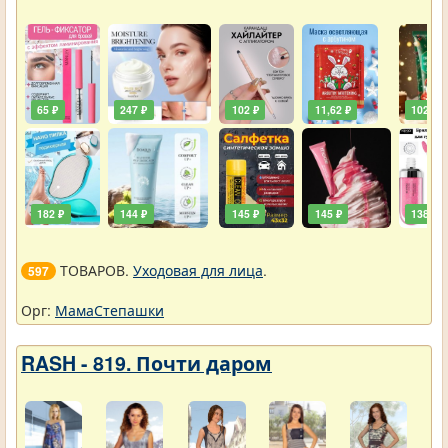
65 ₽
247 ₽
102 ₽
11,62 ₽
102 ₽
182 ₽
144 ₽
145 ₽
145 ₽
138 ₽
ТОВАРОВ.
Уходовая для лица
.
597
Орг:
МамаСтепашки
RASH - 819. Почти даром