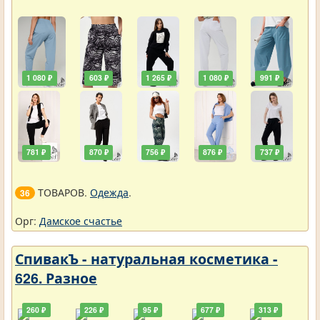
1 080 ₽
603 ₽
1 265 ₽
1 080 ₽
991 ₽
781 ₽
870 ₽
756 ₽
876 ₽
737 ₽
ТОВАРОВ.
Одежда
.
36
Орг:
Дамское счастье
СпивакЪ - натуральная косметика -
626. Разное
260 ₽
226 ₽
95 ₽
677 ₽
313 ₽