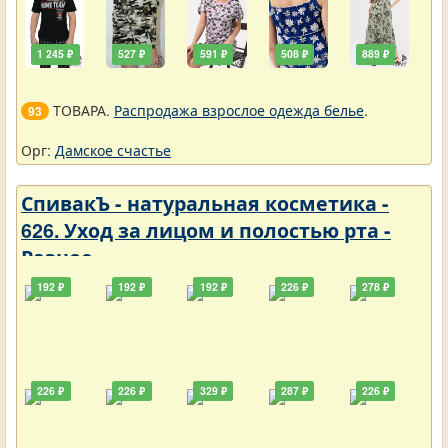
1 245 ₽
527 ₽
591 ₽
508 ₽
889 ₽
ТОВАРА.
Распродажа взрослое одежда белье
.
93
Орг:
Дамское счастье
СпивакЪ - натуральная косметика -
626. Уход за лицом и полостью рта -
Разное
192 ₽
192 ₽
192 ₽
226 ₽
278 ₽
226 ₽
226 ₽
329 ₽
287 ₽
226 ₽