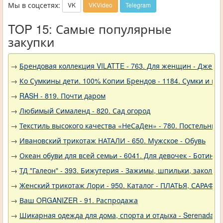
Мы в соцсетях:
VK
VKVideo
Telegram
TOP 15: Самые популярные
закупки
→
Брендовая коллекция VILATTE - 763. Для женщин - Джемп
→
Ко Сумкины дети. 100% Копии Брендов - 1184. Сумки и кл
→
RASH - 819. Почти даром
→
Любимый Сималенд - 820. Сад огород
→
Текстиль высокого качества «НеСаДен» - 780. Постельны
→
Ивановский трикотаж НАТАЛИ - 650. Мужское - Обувь
→
Океан обуви для всей семьи - 6041. Для девочек - Ботинки
→
ТД "Галеон" - 393. Бижутерия - Зажимы, шпильки, заколки
→
Женский трикотаж Лори - 950. Каталог - ПЛАТЬЯ, САРАФА
→
Ваш ORGANIZER - 91. Распродажа
→
Шикарная одежда для дома, спорта и отдыха - Serenada - 