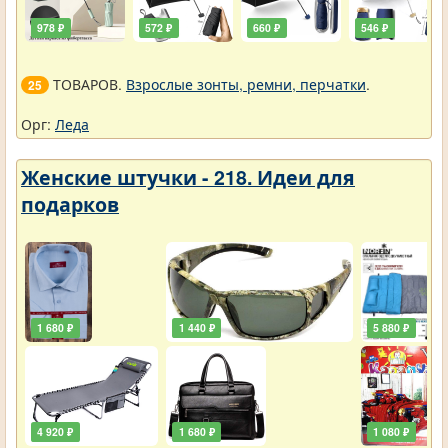
978 ₽
572 ₽
660 ₽
546 ₽
ТОВАРОВ.
Взрослые зонты, ремни, перчатки
.
25
Орг:
Леда
Женские штучки - 218. Идеи для
подарков
1 680 ₽
1 440 ₽
5 880 ₽
4 920 ₽
1 680 ₽
1 080 ₽