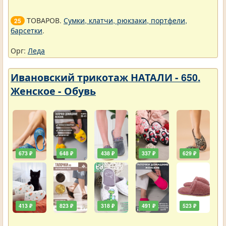
ТОВАРОВ.
Сумки, клатчи, рюкзаки, портфели,
25
барсетки
.
Орг:
Леда
Ивановский трикотаж НАТАЛИ - 650.
Женское - Обувь
673 ₽
648 ₽
438 ₽
337 ₽
629 ₽
413 ₽
823 ₽
318 ₽
491 ₽
523 ₽