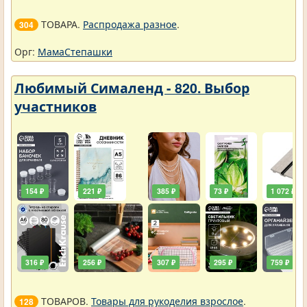
ТОВАРА.
Распродажа разное
.
304
Орг:
МамаСтепашки
Любимый Сималенд - 820. Выбор
участников
154 ₽
221 ₽
385 ₽
73 ₽
1 072 ₽
316 ₽
256 ₽
307 ₽
295 ₽
759 ₽
ТОВАРОВ.
Товары для рукоделия взрослое
.
128