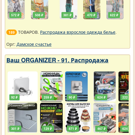
572 ₽
508 ₽
381 ₽
470 ₽
622 ₽
ТОВАРОВ.
Распродажа взрослое одежда белье
.
189
Орг:
Дамское счастье
Ваш ORGANIZER - 91. Распродажа
92 ₽
259 ₽
90 ₽
624 ₽
222 ₽
301 ₽
129 ₽
871 ₽
467 ₽
624 ₽