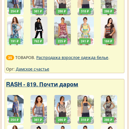
254 ₽
381 ₽
286 ₽
318 ₽
286 ₽
191 ₽
762 ₽
225 ₽
241 ₽
184 ₽
ТОВАРОВ.
Распродажа взрослое одежда белье
.
35
Орг:
Дамское счастье
RASH - 819. Почти даром
254 ₽
381 ₽
286 ₽
318 ₽
286 ₽