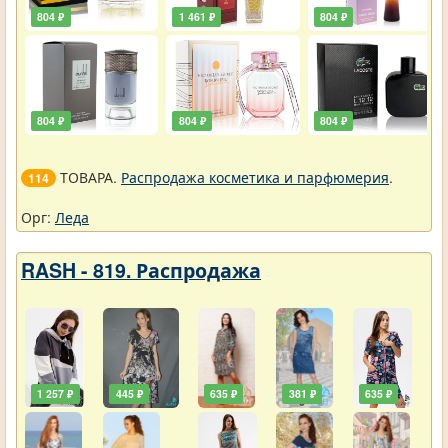
804 ₽
1 461 ₽
804 ₽
804 ₽
804 ₽
804 ₽
ТОВАРА.
Распродажа косметика и парфюмерия
.
114
Орг:
Леда
RASH - 819. Распродажа
1 257 ₽
445 ₽
635 ₽
381 ₽
635 ₽