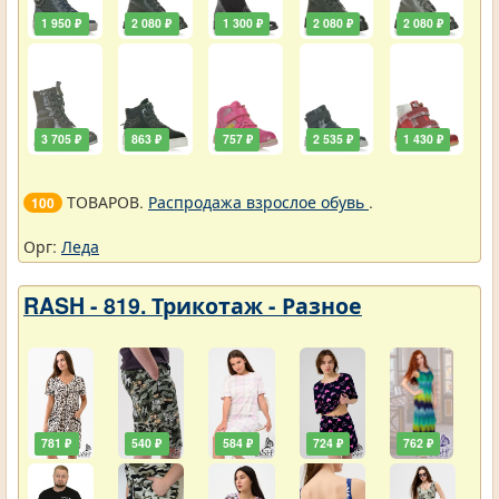
1 950 ₽
2 080 ₽
1 300 ₽
2 080 ₽
2 080 ₽
3 705 ₽
863 ₽
757 ₽
2 535 ₽
1 430 ₽
ТОВАРОВ.
Распродажа взрослое обувь
.
100
Орг:
Леда
RASH - 819. Трикотаж - Разное
781 ₽
540 ₽
584 ₽
724 ₽
762 ₽