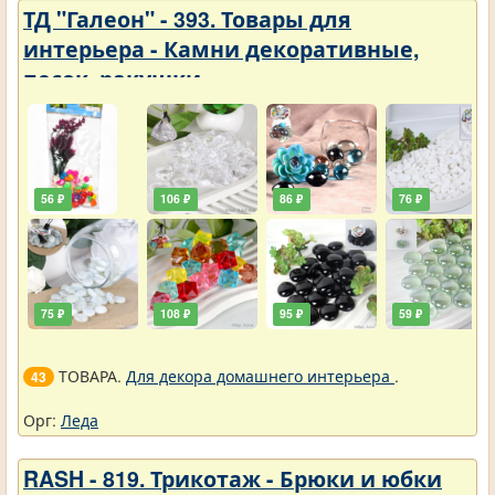
ТД "Галеон" - 393. Товары для
интерьера - Камни декоративные,
песок, ракушки
56 ₽
106 ₽
86 ₽
76 ₽
75 ₽
108 ₽
95 ₽
59 ₽
ТОВАРА.
Для декора домашнего интерьера
.
43
Орг:
Леда
RASH - 819. Трикотаж - Брюки и юбки