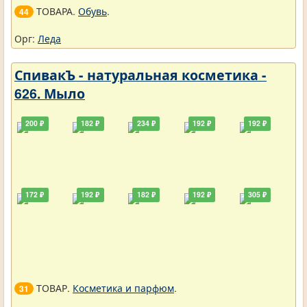
ТОВАРА.
Обувь
.
44
Орг:
Леда
СпивакЪ - натуральная косметика -
626. Мыло
200 ₽
182 ₽
234 ₽
192 ₽
192 ₽
172 ₽
192 ₽
182 ₽
192 ₽
305 ₽
ТОВАР.
Косметика и парфюм
.
31