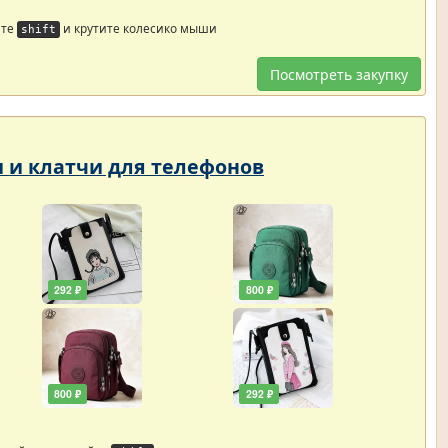
йте
и крутите колесико мыши
shift
Посмотреть закупку
и и клатчи для телефонов
292 ₽
800 ₽
800 ₽
292 ₽