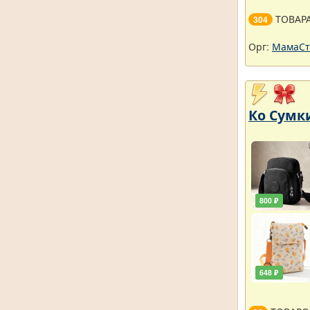
ТОВАР
304
Орг:
МамаСт
Ко Сумки
800 ₽
648 ₽