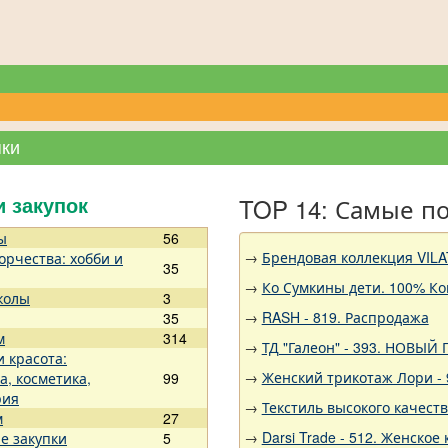
пки
TOP 14: Самые п
и закупок
ы
56
→
Брендовая коллекция VILA
орчества: хобби и
35
→
Ко Сумкины дети. 100% Ко
колы
3
→
RASH - 819. Распродажа
35
м
314
→
ТД "Галеон" - 393. НОВЫЙ
и красота:
→
Женский трикотаж Лори - 
а, косметика,
99
рия
→
Текстиль высокого качест
м
27
→
Darsi Trade - 512. Женское 
е закупки
5