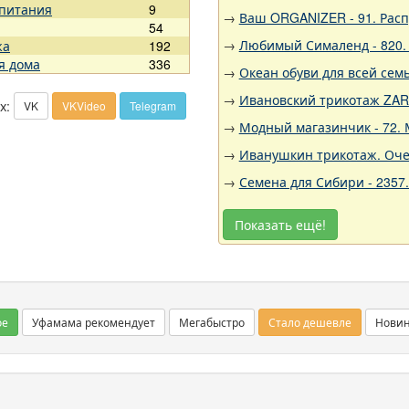
 питания
9
→
Ваш ORGANIZER - 91. Рас
54
→
Любимый Сималенд - 820. 
жа
192
я дома
336
→
Океан обуви для всей семь
→
Ивановский трикотаж ZARK
х:
VK
VKVideo
Telegram
→
Модный магазинчик - 72. 
→
Иванушкин трикотаж. Оче
→
Семена для Сибири - 2357
Показать ещё!
ое
Уфамама рекомендует
Мегабыстро
Стало дешевле
Нови