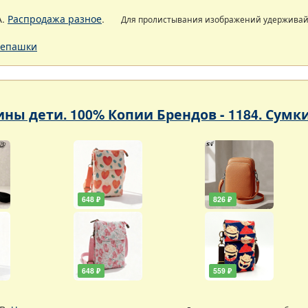
А.
Распродажа разное
.
Для пролистывания изображений удержива
епашки
ны дети. 100% Копии Брендов - 1184. Сумк
648 ₽
826 ₽
648 ₽
559 ₽