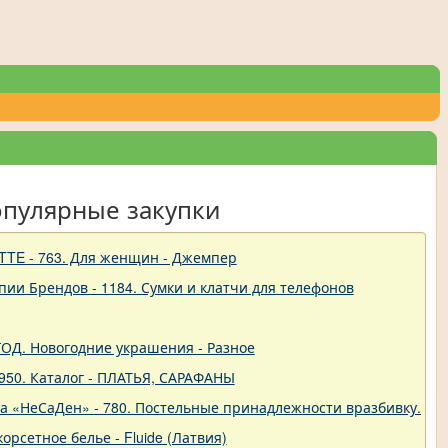
опулярные закупки
TTE - 763. Для женщин - Джемпер
пии Брендов - 1184. Сумки и клатчи для телефонов
 ГОД. Новогодние украшения - Разное
950. Каталог - ПЛАТЬЯ, САРАФАНЫ
ва «НеСаДен» - 780. Постельные принадлежности вразбивку. Це
корсетное белье - Fluide (Латвия)