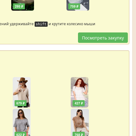
295 ₽
759 ₽
жений удерживайте
и крутите колесико мыши
shift
Посмотреть закупку
679 ₽
427 ₽
622 ₽
768 ₽