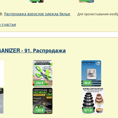
В.
Распродажа взрослое одежда белье
.
Для пролистывания изо
 счастье
ANIZER - 91. Распродажа
259 ₽
90 ₽
129 ₽
871 ₽