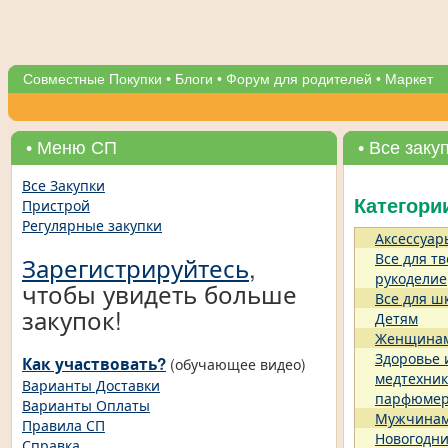
Совместные Покупки
•
Блоги
•
Форум для родителей
•
Маркет
• Меню СП
• Все заку
Все Закупки
Пристрой
Категори
Регулярные закупки
Аксессуар
Все для тв
Зарегистрируйтесь
,
рукоделие
чтобы увидеть больше
Все для ш
закупок!
Детям
Женщина
Здоровье 
Как участвовать?
(обучающее видео)
медтехник
Варианты Доставки
парфюме
Варианты Оплаты
Мужчина
Правила СП
Новогодни
Справка