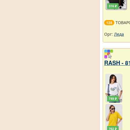
316 ₽
ТОВАР
128
Орг:
Леда
RASH - 8
749 ₽
762 ₽