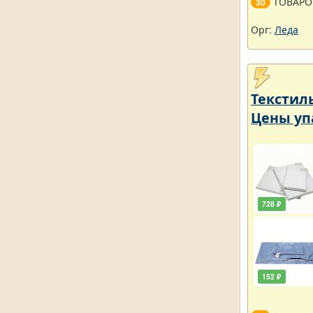
ТОВАРО
30
Орг:
Леда
Текстил
Цены уп
728 ₽
152 ₽