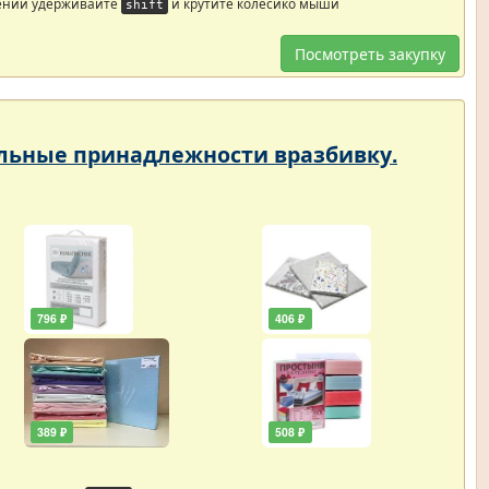
ений удерживайте
и крутите колесико мыши
shift
Посмотреть закупку
тельные принадлежности вразбивку.
796 ₽
406 ₽
389 ₽
508 ₽