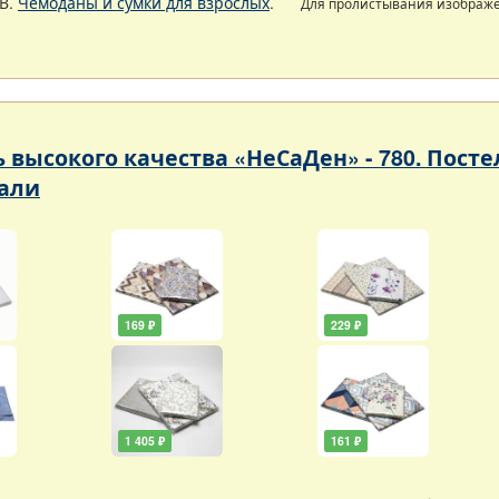
В.
Чемоданы и сумки для взрослых
.
Для пролистывания изображ
ь высокого качества «НеСаДен» - 780. Пос
али
169 ₽
229 ₽
1 405 ₽
161 ₽