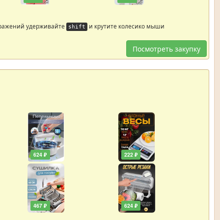
бражений удерживайте
и крутите колесико мыши
shift
Посмотреть закупку
624 ₽
222 ₽
467 ₽
624 ₽