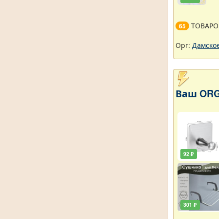
ТОВАРО
65
Орг:
Дамское
Ваш ORG
92 ₽
301 ₽