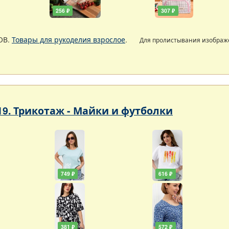
256 ₽
307 ₽
ОВ.
Товары для рукоделия взрослое
.
Для пролистывания изобра
19. Трикотаж - Майки и футболки
749 ₽
616 ₽
381 ₽
572 ₽