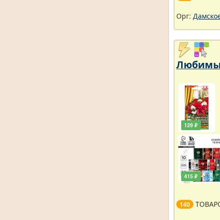
Орг:
Дамское
Любимый
129 ₽
415 ₽
ТОВАР
140