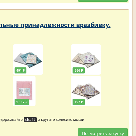
тельные принадлежности вразбивку.
491 ₽
356 ₽
2 117 ₽
127 ₽
 удерживайте
и крутите колесико мыши
shift
Посмотреть закупку