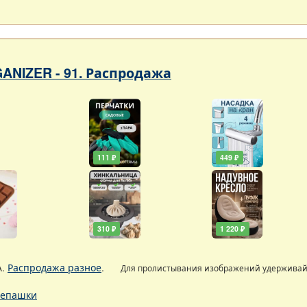
ANIZER - 91. Распродажа
111 ₽
449 ₽
310 ₽
1 220 ₽
А.
Распродажа разное
.
Для пролистывания изображений удержива
епашки