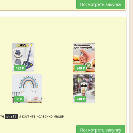
Посмотреть закупку
422 ₽
240 ₽
50 ₽
748 ₽
йте
и крутите колесико мыши
shift
Посмотреть закупку