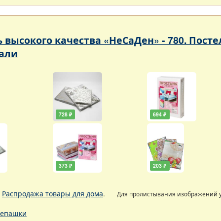
ь высокого качества «НеСаДен» - 780. Пос
али
728 ₽
694 ₽
373 ₽
203 ₽
.
Распродажа товары для дома
.
Для пролистывания изображений
епашки