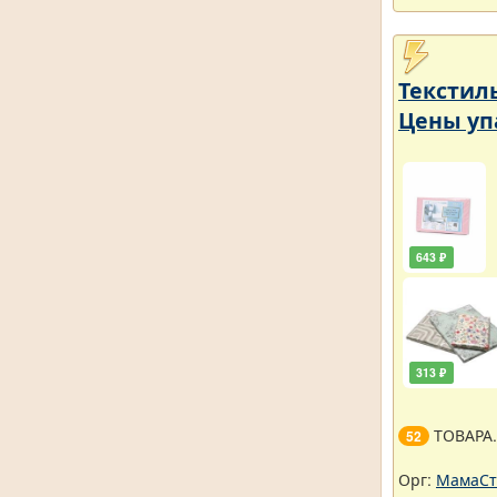
Текстил
Цены уп
643 ₽
313 ₽
ТОВАРА
52
Орг:
МамаСт