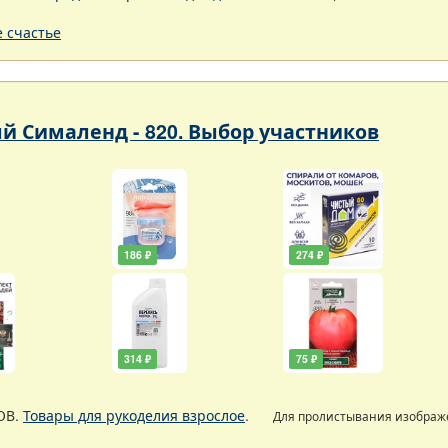
 счастье
 Сималенд - 820. Выбор участников
186 ₽
274 ₽
314 ₽
75 ₽
ОВ.
Товары для рукоделия взрослое
.
Для пролистывания изобра