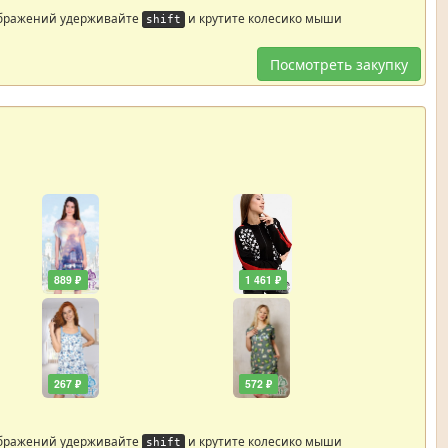
ображений удерживайте
и крутите колесико мыши
shift
Посмотреть закупку
889 ₽
1 461 ₽
267 ₽
572 ₽
ображений удерживайте
и крутите колесико мыши
shift