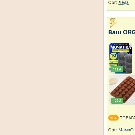
Орг:
Леда
Ваш ORG
111 ₽
129 ₽
ТОВАР
304
Орг:
МамаСт