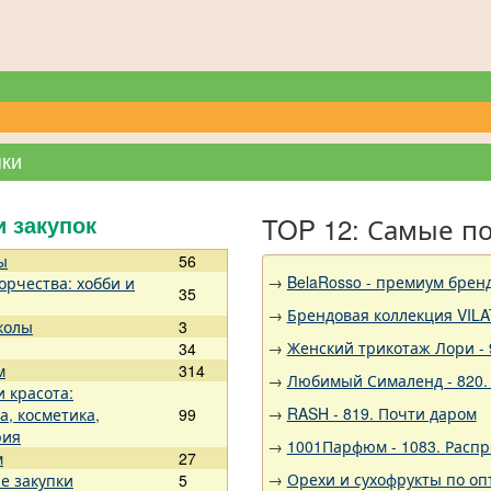
пки
TOP 12: Самые п
и закупок
ы
56
→
BelaRosso - премиум брен
орчества: хобби и
35
→
Брендовая коллекция VILA
колы
3
→
Женский трикотаж Лори - 
34
м
314
→
Любимый Сималенд - 820.
и красота:
→
RASH - 819. Почти даром
а, косметика,
99
рия
→
1001Парфюм - 1083. Расп
м
27
→
Орехи и сухофрукты по оп
е закупки
5