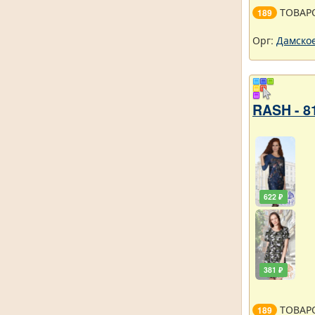
ТОВАР
189
Орг:
Дамское
RASH - 8
622 ₽
381 ₽
ТОВАР
189