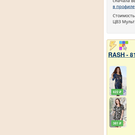
сначала в
в профиле
Стоимость
ЦВЗ Мульт
RASH - 8
622 ₽
381 ₽