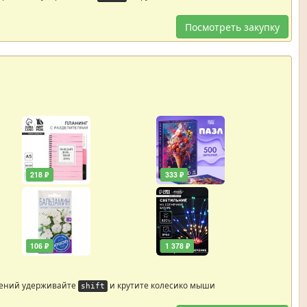
Посмотреть закупку
218 ₽
333 ₽
106 ₽
1 378 ₽
жений удерживайте
и крутите колесико мыши
shift