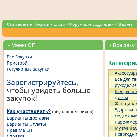
Совместные Покупки
•
Блоги
•
Форум для родителей
•
Маркет
• Меню СП
• Все заку
Все Закупки
Пристрой
Категори
Регулярные закупки
Аксессуар
Все для тв
Зарегистрируйтесь
,
рукоделие
чтобы увидеть больше
Все для ш
закупок!
Детям
Женщина
Здоровье 
Как участвовать?
(обучающее видео)
медтехник
Варианты Доставки
парфюме
Варианты Оплаты
Мужчина
Правила СП
Новогодни
Справка