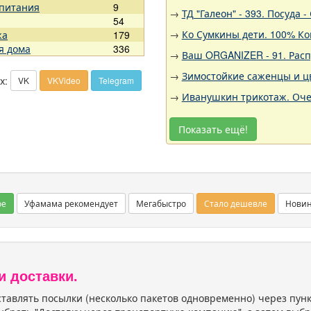
 питания
9
→
ТД "Галеон" - 393. Посуда
54
→
Ко Сумкины дети. 100% Ко
жа
179
я дома
336
→
Ваш ORGANIZER - 91. Рас
→
Зимостойкие саженцы и цв
х:
VK
VKVideo
Telegram
→
Иванушкин трикотаж. Оче
Показать ещё!
ое
Уфамама рекомендует
Мегабыстро
Стало дешевле
Нови
и доставки.
тавлять посылки (несколько пакетов одновременно) через пу