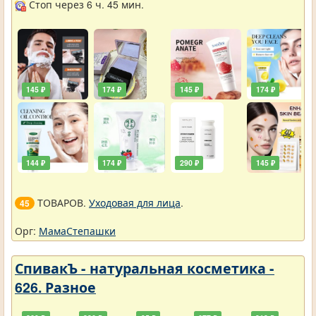
Стоп через 6 ч. 45 мин.
145 ₽
174 ₽
145 ₽
174 ₽
144 ₽
174 ₽
290 ₽
145 ₽
ТОВАРОВ.
Уходовая для лица
.
45
Орг:
МамаСтепашки
СпивакЪ - натуральная косметика -
626. Разное