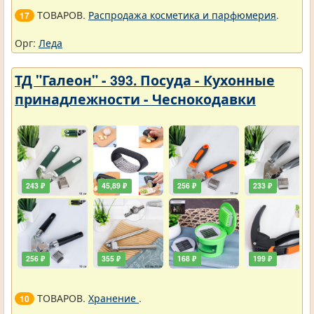
ТОВАРОВ.
Распродажа косметика и парфюмерия
.
17
Орг:
Леда
ТД "Галеон" - 393. Посуда - Кухонные
принадлежности - Чеснокодавки
243 ₽
45,89 ₽
256 ₽
233 ₽
256 ₽
355 ₽
168 ₽
199 ₽
ТОВАРОВ.
Хранение
.
10