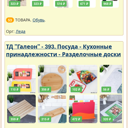
323 ₽
323 ₽
516 ₽
671 ₽
968 ₽
ТОВАРА.
Обувь
.
53
Орг:
Леда
ТД "Галеон" - 393. Посуда - Кухонные
принадлежности - Разделочные доски
110 ₽
356 ₽
102 ₽
56 ₽
359 ₽
215 ₽
472 ₽
320 ₽