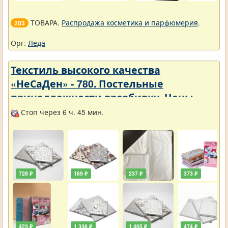
ТОВАРА.
Распродажа косметика и парфюмерия
.
203
Орг:
Леда
Текстиль высокого качества
«НеСаДен» - 780. Постельные
принадлежности вразбивку. Цены
упали
Стоп через 6 ч. 45 мин.
728 ₽
169 ₽
237 ₽
373 ₽
423 ₽
1 338 ₽
1 405 ₽
474 ₽