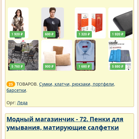
1 920 ₽
600 ₽
1 320 ₽
1 920 ₽
5 760 ₽
900 ₽
1 680 ₽
5 880 ₽
ТОВАРОВ.
Сумки, клатчи, рюкзаки, портфели,
25
барсетки
.
Орг:
Леда
Модный магазинчик - 72. Пенки для
умывания, матирующие салфетки