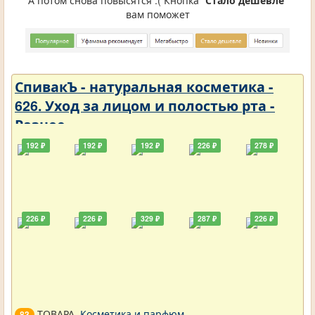
А потом снова повысятся :( Кнопка "
Стало дешевле
"
вам поможет
СпивакЪ - натуральная косметика -
626. Уход за лицом и полостью рта -
Разное
192 ₽
192 ₽
192 ₽
226 ₽
278 ₽
226 ₽
226 ₽
329 ₽
287 ₽
226 ₽
ТОВАРА.
Косметика и парфюм
.
83