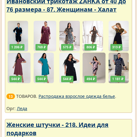
Ивановский трикотаж ZARKA от 40 до
76 размера - 87. Женщинам - Халат
1 206 ₽
769 ₽
575 ₽
806 ₽
313 ₽
544 ₽
544 ₽
544 ₽
494 ₽
1 181 ₽
ТОВАРОВ.
Распродажа взрослое одежда белье
.
13
Орг:
Леда
Женские штучки - 218. Идеи для
подарков