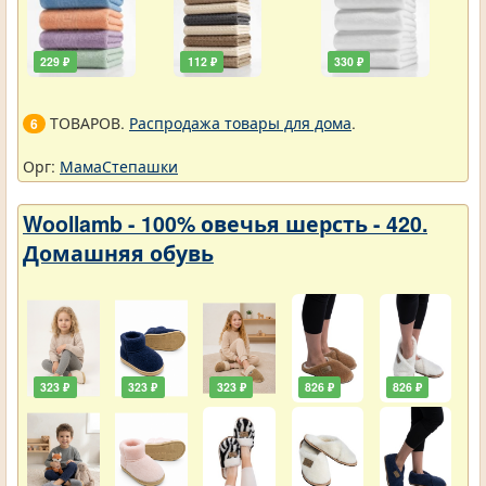
229 ₽
112 ₽
330 ₽
ТОВАРОВ.
Распродажа товары для дома
.
6
Орг:
МамаСтепашки
Woollamb - 100% овечья шерсть - 420.
Домашняя обувь
323 ₽
323 ₽
323 ₽
826 ₽
826 ₽