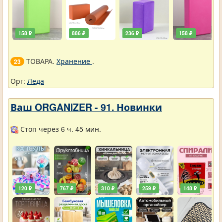
158 ₽
886 ₽
236 ₽
158 ₽
ТОВАРА.
Хранение
.
23
Орг:
Леда
Ваш ORGANIZER - 91. Новинки
Стоп через 6 ч. 45 мин.
120 ₽
767 ₽
310 ₽
259 ₽
148 ₽