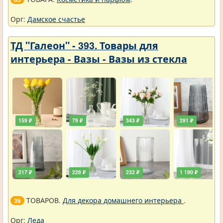
Орг:
Дамское счастье
ТД "Галеон" - 393. Товары для
интерьера - Вазы - Вазы из стекла
159 ₽
79 ₽
343 ₽
291 ₽
217 ₽
228 ₽
232 ₽
1 190 ₽
ТОВАРОВ.
Для декора домашнего интерьера
.
36
Орг:
Леда