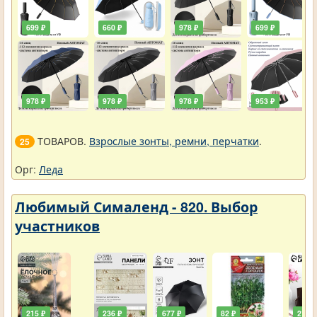
699 ₽
660 ₽
978 ₽
699 ₽
978 ₽
978 ₽
978 ₽
953 ₽
ТОВАРОВ.
Взрослые зонты, ремни, перчатки
.
25
Орг:
Леда
Любимый Сималенд - 820. Выбор
участников
215 ₽
236 ₽
677 ₽
82 ₽
211 ₽