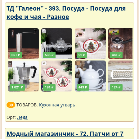
ТД "Галеон" - 393. Посуда - Посуда для
кофе и чая - Разное
651 ₽
535 ₽
92 ₽
481 ₽
1 021 ₽
191 ₽
443 ₽
124 ₽
ТОВАРОВ.
Кухонная утварь
.
39
Орг:
Леда
Модный магазинчик - 72. Патчи от 7