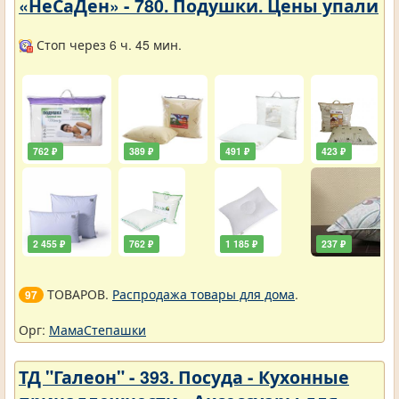
«НеСаДен» - 780. Подушки. Цены упали
Стоп через 6 ч. 45 мин.
762 ₽
389 ₽
491 ₽
423 ₽
2 455 ₽
762 ₽
1 185 ₽
237 ₽
ТОВАРОВ.
Распродажа товары для дома
.
97
Орг:
МамаСтепашки
ТД "Галеон" - 393. Посуда - Кухонные