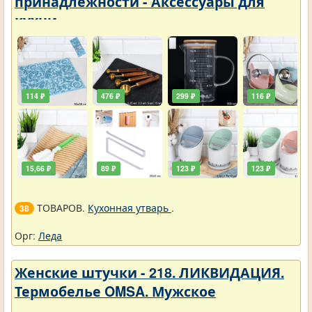
принадлежности - Аксессуары для
кухни
114 ₽
476 ₽
299 ₽
116 ₽
15,66 ₽
89 ₽
123 ₽
123 ₽
ТОВАРОВ.
Кухонная утварь
.
38
Орг:
Леда
Женские штучки - 218. ЛИКВИДАЦИЯ.
Термобелье OMSA. Мужское