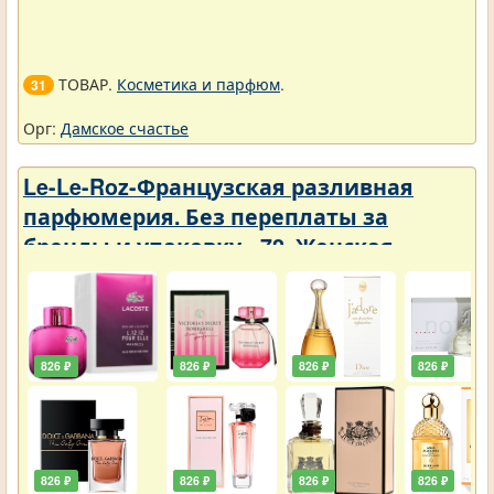
ТОВАР.
Косметика и парфюм
.
31
Орг:
Дамское счастье
Le-Le-Roz-Французская разливная
парфюмерия. Без переплаты за
бренды и упаковку - 72. Женская -
Парфюмерия с фиксатором 50 ml
826 ₽
826 ₽
826 ₽
826 ₽
826 ₽
826 ₽
826 ₽
826 ₽