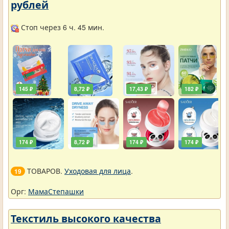
рублей
Стоп через 6 ч. 45 мин.
145 ₽
8,72 ₽
17,43 ₽
182 ₽
174 ₽
8,72 ₽
174 ₽
174 ₽
ТОВАРОВ.
Уходовая для лица
.
19
Орг:
МамаСтепашки
Текстиль высокого качества