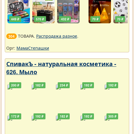
449 ₽
570 ₽
432 ₽
70 ₽
70 ₽
ТОВАРА.
Распродажа разное
.
304
Орг:
МамаСтепашки
СпивакЪ - натуральная косметика -
626. Мыло
200 ₽
182 ₽
234 ₽
192 ₽
192 ₽
172 ₽
192 ₽
182 ₽
192 ₽
305 ₽