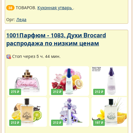
ТОВАРОВ.
Кухонная утварь
.
38
Орг:
Леда
1001Парфюм - 1083. Духи Brocard
распродажа по низким ценам
Стоп через 5 ч. 44 мин.
275 ₽
212 ₽
212 ₽
212 ₽
212 ₽
197 ₽