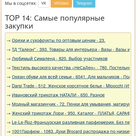
Мы в соцсетях:
VK
VKVideo
Telegram
TOP 14: Самые популярные
закупки
→
Орехи и сухофрукты по оптовым ценам - 23.
→
ТД "Галеон" - 393. Товары для интерьера - Вазы - Вазы из 
→
Любимый Сималенд - 820. Выбор участников
→
Текстиль высокого качества «НеСаДен» - 780. Постельны
→
Океан обуви для всей семьи - 6041. Для мальчиков - Полу
→
Darsi Trade - 512. Женское корсетное белье - Mioocchi (Ита
→
Ивановский трикотаж НАТАЛИ - 650. Разное
→
Модный магазинчик - 72. Пенки для умывания, матирующ
→
Женский трикотаж Лори - 950. Каталог - ПЛАТЬЯ, САРАФА
→
Le-Le-Roz-Французская разливная парфюмерия. Без переп
→
1001Парфюм - 1083. Духи Brocard распродажа по низким 