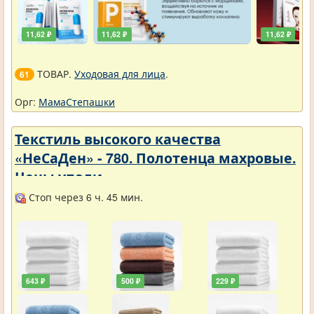
11,62 ₽
11,62 ₽
11,62 ₽
ТОВАР.
Уходовая для лица
.
61
Орг:
МамаСтепашки
Текстиль высокого качества
«НеСаДен» - 780. Полотенца махровые.
Цены упали
Стоп через 6 ч. 45 мин.
643 ₽
500 ₽
229 ₽