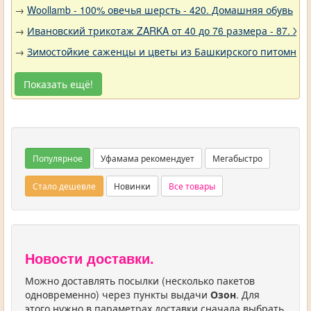
→
Woollamb - 100% овечья шерсть - 420. Домашняя обувь
→
Ивановский трикотаж ZARKA от 40 до 76 размера - 87. Же
→
Зимостойкие саженцы и цветы из Башкирского питомника 
Показать ещё!
Популярное
Уфамама рекомендует
Мегабыстро
Стало дешевле
Новинки
Все товары
Новости доставки.
Можно доставлять посылки (несколько пакетов
одновременно) через пункты выдачи
Озон
. Для
этого нужно в параметрах доставки сначала выбрать