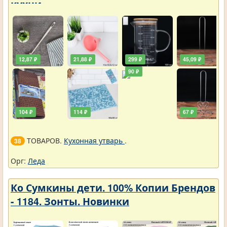
кухни
12,87 ₽
21,88 ₽
299 ₽
45,09 ₽
90 ₽
104 ₽
114 ₽
67 ₽
ТОВАРОВ.
Кухонная утварь
.
38
Орг:
Леда
Ко Сумкины дети. 100% Копии Брендов
- 1184. Зонты. Новинки