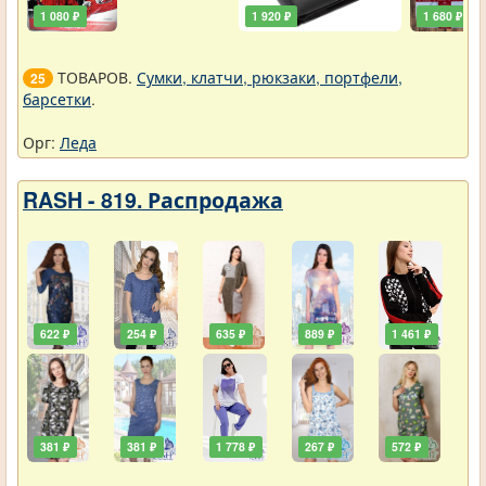
1 080 ₽
1 920 ₽
1 680 ₽
ТОВАРОВ.
Сумки, клатчи, рюкзаки, портфели,
25
барсетки
.
Орг:
Леда
RASH - 819. Распродажа
622 ₽
254 ₽
635 ₽
889 ₽
1 461 ₽
381 ₽
381 ₽
1 778 ₽
267 ₽
572 ₽