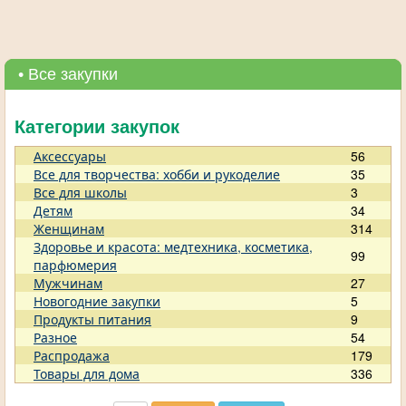
• Все закупки
Категории закупок
Аксессуары
56
Все для творчества: хобби и рукоделие
35
Все для школы
3
Детям
34
Женщинам
314
Здоровье и красота: медтехника, косметика,
99
парфюмерия
Мужчинам
27
Новогодние закупки
5
Продукты питания
9
Разное
54
Распродажа
179
Товары для дома
336