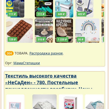
111 ₽
111 ₽
449 ₽
422 ₽
240
129 ₽
310 ₽
1 220 ₽
50 ₽
748
ТОВАРА.
Распродажа разное
.
304
Орг:
МамаСтепашки
Текстиль высокого качества
«НеСаДен» - 780. Постельные
принадлежности вразбивку. Цены
упали