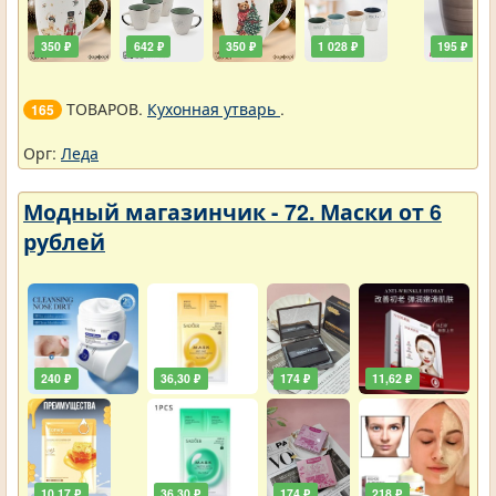
350 ₽
642 ₽
350 ₽
1 028 ₽
195 ₽
ТОВАРОВ.
Кухонная утварь
.
165
Орг:
Леда
Модный магазинчик - 72. Маски от 6
рублей
240 ₽
36,30 ₽
174 ₽
11,62 ₽
10,17 ₽
36,30 ₽
174 ₽
218 ₽