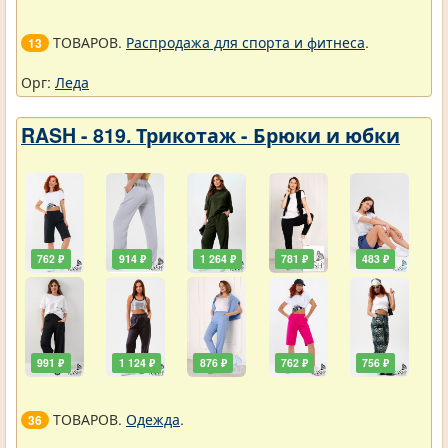
ТОВАРОВ.
Распродажа для спорта и фитнеса
.
13
Орг:
Леда
RASH - 819. Трикотаж - Брюки и юбки
762 ₽
914 ₽
1 264 ₽
781 ₽
483 ₽
991 ₽
1 124 ₽
876 ₽
762 ₽
756 ₽
ТОВАРОВ.
Одежда
.
36