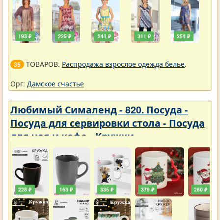
193 ₽
225 ₽
241 ₽
311 ₽
254 ₽
ТОВАРОВ.
Распродажа взрослое одежда белье
.
35
Орг:
Дамское счастье
Любимый Сималенд - 820. Посуда -
Посуда для сервировки стола - Посуда
для чая и кофе - Кружки
228 ₽
163 ₽
335 ₽
379 ₽
260 ₽