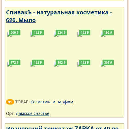
СпивакЪ - натуральная косметика -
626. Мыло
200 ₽
182 ₽
234 ₽
192 ₽
192 ₽
172 ₽
192 ₽
182 ₽
192 ₽
305 ₽
ТОВАР.
Косметика и парфюм
.
31
Орг:
Дамское счастье
Ивановский трикотаж ZARKA от 40 до