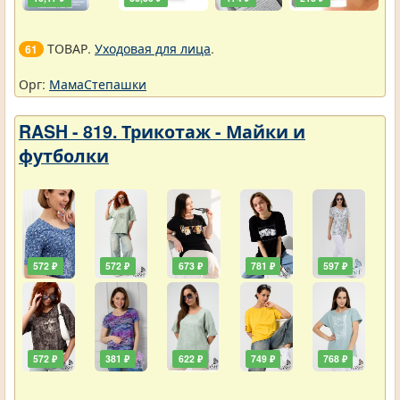
ТОВАР.
Уходовая для лица
.
61
Орг:
МамаСтепашки
RASH - 819. Трикотаж - Майки и
футболки
572 ₽
572 ₽
673 ₽
781 ₽
597 ₽
572 ₽
381 ₽
622 ₽
749 ₽
768 ₽