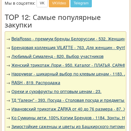
Мы в соцсетях:
VK
VKVideo
Telegram
TOP 12: Самые популярные
закупки
→
BelaRosso - премиум бренды Белоруссии - 532. Женщина
→
Брендовая коллекция VILATTE - 763. Для женщин - Футбол
→
Любимый Сималенд - 820. Выбор участников
→
Женский трикотаж Лори - 950. Каталог - ПЛАТЬЯ, САРАФА
→
Нappywear - шикарный выбор по клевым ценам - 1183. Дев
→
RASH - 819. Распродажа
→
Орехи и сухофрукты по оптовым ценам - 23.
→
ТД "Галеон" - 393. Посуда - Столовая посуда и предметы с
→
Ивановский трикотаж ZARKA от 40 до 76 размера - 87. Же
→
Ко Сумкины дети. 100% Копии Брендов - 1184. Зонты. Нов
→
Зимостойкие саженцы и цветы из Башкирского питомника 