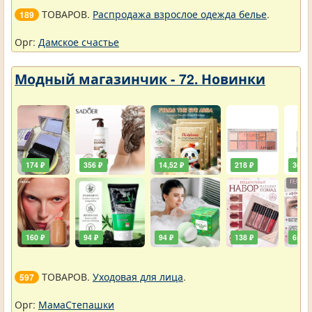
ТОВАРОВ.
Распродажа взрослое одежда белье
.
189
Орг:
Дамское счастье
Модный магазинчик - 72. Новинки
174 ₽
356 ₽
14,52 ₽
218 ₽
36,30
160 ₽
94 ₽
94 ₽
138 ₽
65 ₽
ТОВАРОВ.
Уходовая для лица
.
597
Орг:
МамаСтепашки