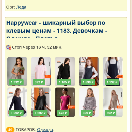
Орг:
Леда
Нappywear - шикарный выбор по
клевым ценам - 1183. Девочкам -
Одежда - Платья
Стоп через 16 ч. 32 мин.
1 332 ₽
692 ₽
1 105 ₽
1 599 ₽
1 132 ₽
1 292 ₽
1 292 ₽
678 ₽
399 ₽
892 ₽
ТОВАРОВ.
Одежда
.
49