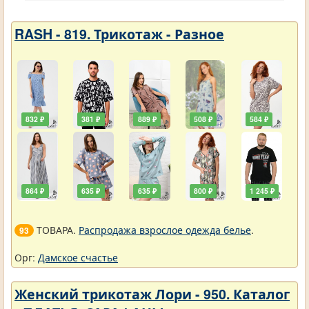
RASH - 819. Трикотаж - Разное
832 ₽
381 ₽
889 ₽
508 ₽
584 ₽
864 ₽
635 ₽
635 ₽
800 ₽
1 245 ₽
ТОВАРА.
Распродажа взрослое одежда белье
.
93
Орг:
Дамское счастье
Женский трикотаж Лори - 950. Каталог