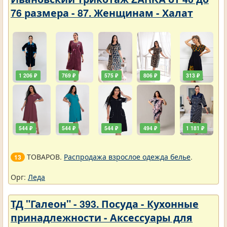
76 размера - 87. Женщинам - Халат
1 206 ₽
769 ₽
575 ₽
806 ₽
313 ₽
544 ₽
544 ₽
544 ₽
494 ₽
1 181 ₽
ТОВАРОВ.
Распродажа взрослое одежда белье
.
13
Орг:
Леда
ТД "Галеон" - 393. Посуда - Кухонные
принадлежности - Аксессуары для