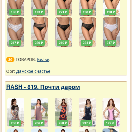
196 ₽
173 ₽
221 ₽
198 ₽
198 ₽
217 ₽
220 ₽
210 ₽
224 ₽
217 ₽
ТОВАРОВ.
Белье
.
30
Орг:
Дамское счастье
RASH - 819. Почти даром
286 ₽
286 ₽
250 ₽
237 ₽
127 ₽