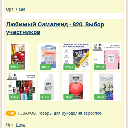
Орг:
Леда
Любимый Сималенд - 820. Выбор
участников
129 ₽
186 ₽
274 ₽
218 ₽
415 ₽
314 ₽
75 ₽
106 ₽
ТОВАРОВ.
Товары для рукоделия взрослое
.
140
Орг:
Леда