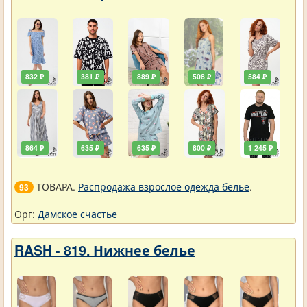
832 ₽
381 ₽
889 ₽
508 ₽
584 ₽
864 ₽
635 ₽
635 ₽
800 ₽
1 245 ₽
ТОВАРА.
Распродажа взрослое одежда белье
.
93
Орг:
Дамское счастье
RASH - 819. Нижнее белье