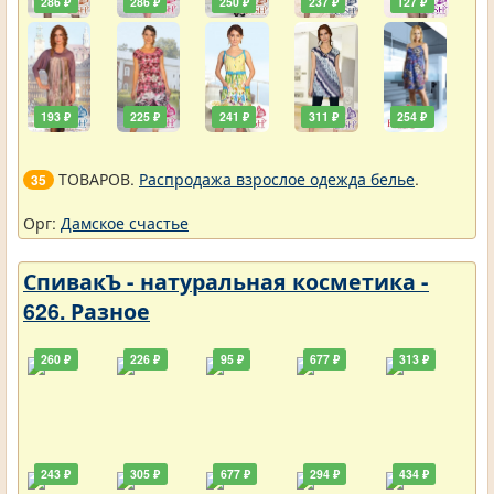
286 ₽
286 ₽
250 ₽
237 ₽
127 ₽
193 ₽
225 ₽
241 ₽
311 ₽
254 ₽
ТОВАРОВ.
Распродажа взрослое одежда белье
.
35
Орг:
Дамское счастье
СпивакЪ - натуральная косметика -
626. Разное
260 ₽
226 ₽
95 ₽
677 ₽
313 ₽
243 ₽
305 ₽
677 ₽
294 ₽
434 ₽