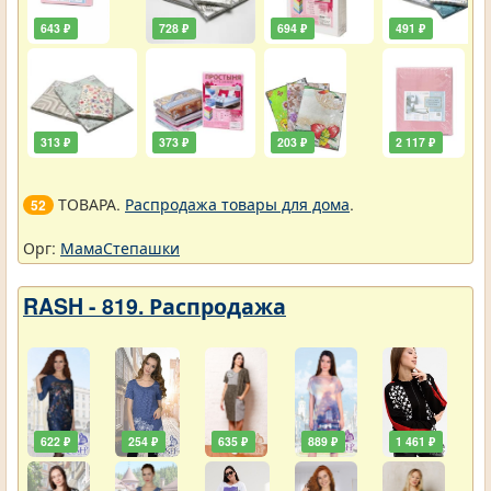
643 ₽
728 ₽
694 ₽
491 ₽
313 ₽
373 ₽
203 ₽
2 117 ₽
ТОВАРА.
Распродажа товары для дома
.
52
Орг:
МамаСтепашки
RASH - 819. Распродажа
622 ₽
254 ₽
635 ₽
889 ₽
1 461 ₽