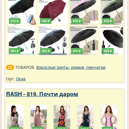
572 ₽
445 ₽
978 ₽
978 ₽
953 ₽
953 ₽
978 ₽
699 ₽
ТОВАРОВ.
Взрослые зонты, ремни, перчатки
.
25
Орг:
Леда
RASH - 819. Почти даром