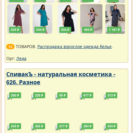
544 ₽
544 ₽
544 ₽
494 ₽
1 181 ₽
ТОВАРОВ.
Распродажа взрослое одежда белье
.
13
Орг:
Леда
СпивакЪ - натуральная косметика -
626. Разное
260 ₽
226 ₽
95 ₽
677 ₽
313 ₽
243 ₽
305 ₽
677 ₽
294 ₽
434 ₽