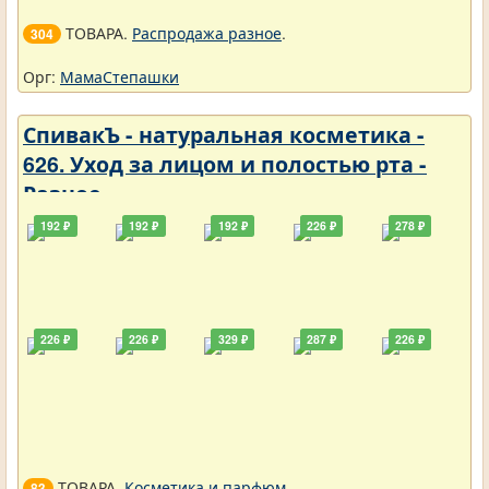
ТОВАРА.
Распродажа разное
.
304
Орг:
МамаСтепашки
СпивакЪ - натуральная косметика -
626. Уход за лицом и полостью рта -
Разное
192 ₽
192 ₽
192 ₽
226 ₽
278 ₽
226 ₽
226 ₽
329 ₽
287 ₽
226 ₽
ТОВАРА.
Косметика и парфюм
.
83