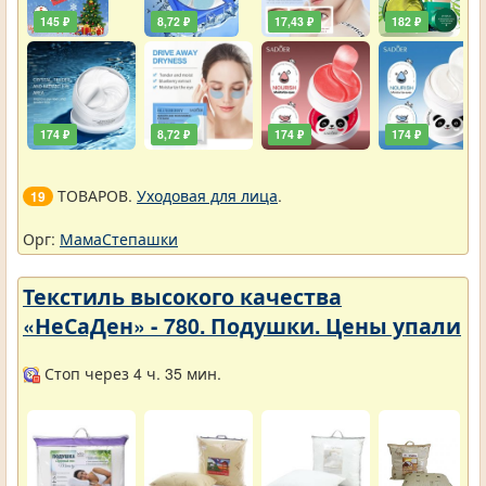
145 ₽
8,72 ₽
17,43 ₽
182 ₽
174 ₽
8,72 ₽
174 ₽
174 ₽
ТОВАРОВ.
Уходовая для лица
.
19
Орг:
МамаСтепашки
Текстиль высокого качества
«НеСаДен» - 780. Подушки. Цены упали
Стоп через 4 ч. 35 мин.