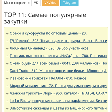
Мы в соцсетях:
VK
VKVideo
Telegram
TOP 11: Самые популярные
закупки
→
Орехи и сухофрукты по оптовым ценам - 23.
→
ТД "Галеон" - 393. Товары для интерьера - Вазы - Вазы из 
→
Любимый Сималенд - 820. Выбор участников
→
Текстиль высокого качества «НеСаДен» - 780. Постельны
→
Океан обуви для всей семьи - 6041. Для мальчиков - Полу
→
Darsi Trade - 512. Женское корсетное белье - Mioocchi (Ита
→
Ивановский трикотаж НАТАЛИ - 650. Разное
→
Модный магазинчик - 72. Пенки для умывания, матирующ
→
Женский трикотаж Лори - 950. Каталог - ПЛАТЬЯ, САРАФА
→
Le-Le-Roz-Французская разливная парфюмерия. Без переп
→
Зимостойкие саженцы и цветы из Башкирского питомника 