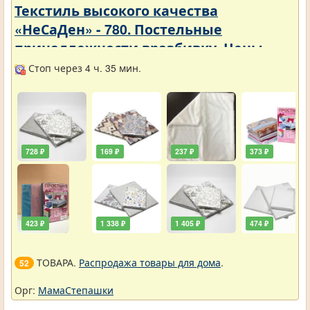
Текстиль высокого качества
«НеСаДен» - 780. Постельные
принадлежности вразбивку. Цены
упали
Стоп через 4 ч. 35 мин.
728 ₽
169 ₽
237 ₽
373 ₽
423 ₽
1 338 ₽
1 405 ₽
474 ₽
ТОВАРА.
Распродажа товары для дома
.
52
Орг:
МамаСтепашки