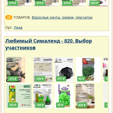
978 ₽
978 ₽
978 ₽
953 ₽
ТОВАРОВ.
Взрослые зонты, ремни, перчатки
.
25
Орг:
Леда
Любимый Сималенд - 820. Выбор
участников
215 ₽
236 ₽
677 ₽
82 ₽
211 ₽
225 ₽
193 ₽
60 ₽
824 ₽
138 ₽