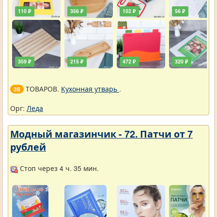
110 ₽
356 ₽
102 ₽
56 ₽
359 ₽
215 ₽
472 ₽
320 ₽
ТОВАРОВ.
Кухонная утварь
.
38
Орг:
Леда
Модный магазинчик - 72. Патчи от 7
рублей
Стоп через 4 ч. 35 мин.