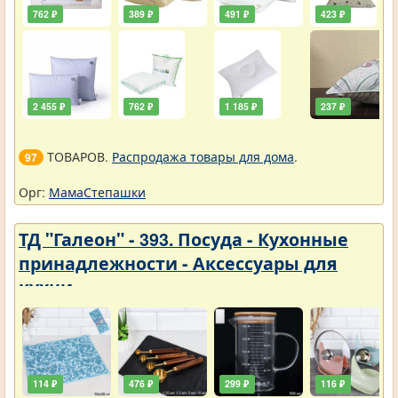
762 ₽
389 ₽
491 ₽
423 ₽
2 455 ₽
762 ₽
1 185 ₽
237 ₽
ТОВАРОВ.
Распродажа товары для дома
.
97
Орг:
МамаСтепашки
ТД "Галеон" - 393. Посуда - Кухонные
принадлежности - Аксессуары для
кухни
114 ₽
476 ₽
299 ₽
116 ₽