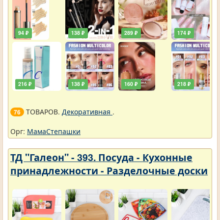
94 ₽
138 ₽
289 ₽
174 ₽
216 ₽
138 ₽
160 ₽
218 ₽
ТОВАРОВ.
Декоративная
.
76
Орг:
МамаСтепашки
ТД "Галеон" - 393. Посуда - Кухонные
принадлежности - Разделочные доски