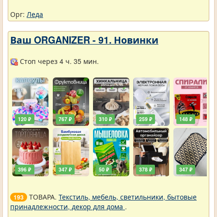
Орг:
Леда
Ваш ORGANIZER - 91. Новинки
Стоп через 4 ч. 35 мин.
120 ₽
767 ₽
310 ₽
259 ₽
148 ₽
396 ₽
347 ₽
50 ₽
378 ₽
347 ₽
ТОВАРА.
Текстиль, мебель, светильники, бытовые
193
принадлежности, декор для дома
.