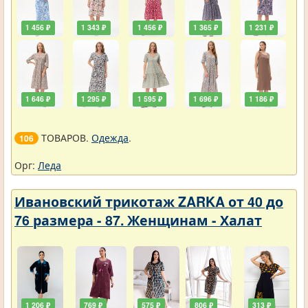
1 456 ₽
1 343 ₽
1 456 ₽
1 365 ₽
1 231 ₽
1 646 ₽
1 295 ₽
1 595 ₽
1 696 ₽
1 186 ₽
ТОВАРОВ.
Одежда
.
106
Орг:
Леда
Ивановский трикотаж ZARKA от 40 до
76 размера - 87. Женщинам - Халат
1 206 ₽
769 ₽
575 ₽
806 ₽
313 ₽