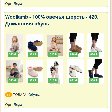
Орг:
Леда
Woollamb - 100% овечья шерсть - 420.
Домашняя обувь
323 ₽
323 ₽
323 ₽
826 ₽
826 ₽
323 ₽
323 ₽
516 ₽
671 ₽
968 ₽
ТОВАРА.
Обувь
.
53
Орг:
Леда