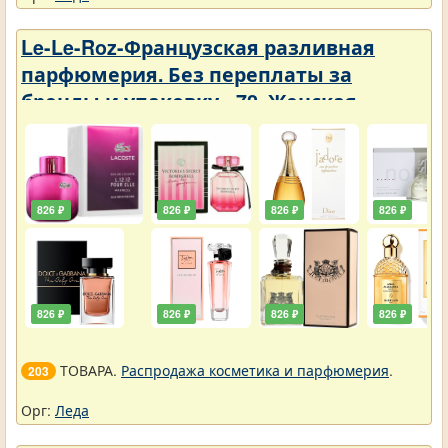
Le-Le-Roz-Французская разливная
парфюмерия. Без переплаты за
бренды и упаковку - 72. Женская -
Парфюмерия с фиксатором 50 ml
826 ₽
826 ₽
826 ₽
826 ₽
826 ₽
826 ₽
826 ₽
826 ₽
ТОВАРА.
Распродажа косметика и парфюмерия
.
203
Орг:
Леда