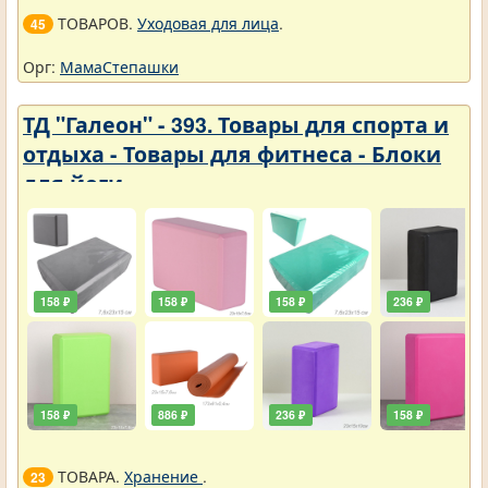
ТОВАРОВ.
Уходовая для лица
.
45
Орг:
МамаСтепашки
ТД "Галеон" - 393. Товары для спорта и
отдыха - Товары для фитнеса - Блоки
для йоги
158 ₽
158 ₽
158 ₽
236 ₽
158 ₽
886 ₽
236 ₽
158 ₽
ТОВАРА.
Хранение
.
23