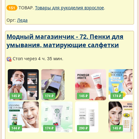
ТОВАР.
Товары для рукоделия взрослое
.
151
Орг:
Леда
Модный магазинчик - 72. Пенки для
умывания, матирующие салфетки
Стоп через 4 ч. 35 мин.
145 ₽
174 ₽
145 ₽
174 ₽
144 ₽
174 ₽
290 ₽
145 ₽