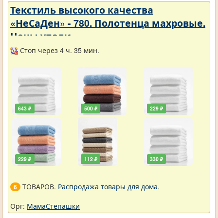
Текстиль высокого качества
«НеСаДен» - 780. Полотенца махровые.
Цены упали
Стоп через 4 ч. 35 мин.
643 ₽
500 ₽
229 ₽
229 ₽
112 ₽
330 ₽
ТОВАРОВ.
Распродажа товары для дома
.
6
Орг:
МамаСтепашки