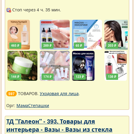
Стоп через 4 ч. 35 мин.
465 ₽
289 ₽
65 ₽
203 ₽
144 ₽
174 ₽
123 ₽
138 ₽
ТОВАРОВ.
Уходовая для лица
.
597
Орг:
МамаСтепашки
ТД "Галеон" - 393. Товары для
интерьера - Вазы - Вазы из стекла