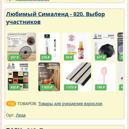
Любимый Сималенд - 820. Выбор
участников
227 ₽
218 ₽
59 ₽
677 ₽
290 ₽
432 ₽
1 625 ₽
1 072 ₽
199 ₽
432 ₽
ТОВАРОВ.
Товары для рукоделия взрослое
.
119
Орг:
Леда