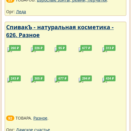
25
Орг:
Леда
СпивакЪ - натуральная косметика -
626. Разное
260 ₽
226 ₽
95 ₽
677 ₽
313 ₽
243 ₽
305 ₽
677 ₽
294 ₽
434 ₽
ТОВАРА.
Разное
.
92
Орг:
Дамское счастье