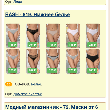
Орг:
Леда
RASH - 819. Нижнее белье
188 ₽
204 ₽
196 ₽
188 ₽
221 ₽
173 ₽
207 ₽
173 ₽
173 ₽
188 ₽
ТОВАРОВ.
Белье
.
30
Орг:
Дамское счастье
Модный магазинчик - 72. Маски от 6