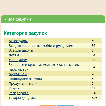
• Все закупки
Категории закупок
Аксессуары
56
Все для творчества: хобби и рукоделие
35
Все для школы
3
Детям
34
Женщинам
302
Здоровье и красота: медтехника, косметика,
34
парфюмерия
Мужчинам
26
Новогодние закупки
5
Продукты питания
9
Разное
52
Распродажа
215
Товары для дома
326