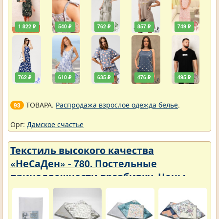
1 822 ₽
540 ₽
762 ₽
857 ₽
749 ₽
762 ₽
610 ₽
635 ₽
476 ₽
495 ₽
ТОВАРА.
Распродажа взрослое одежда белье
.
93
Орг:
Дамское счастье
Текстиль высокого качества
«НеСаДен» - 780. Постельные
принадлежности вразбивку. Цены
упали