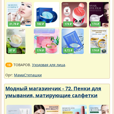
21,78 ₽
182 ₽
174 ₽
174 ₽
87 ₽
174 ₽
8,72 ₽
174 ₽
ТОВАРОВ.
Уходовая для лица
.
19
Орг:
МамаСтепашки
Модный магазинчик - 72. Пенки для
умывания, матирующие салфетки