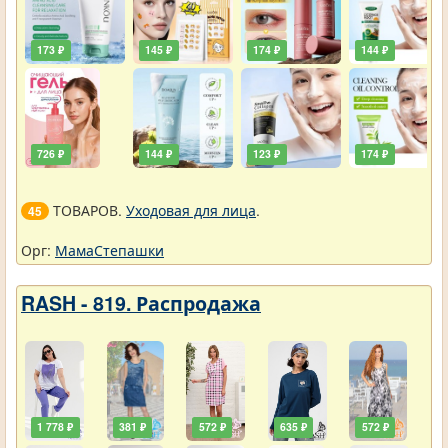
173 ₽
145 ₽
174 ₽
144 ₽
726 ₽
144 ₽
123 ₽
174 ₽
ТОВАРОВ.
Уходовая для лица
.
45
Орг:
МамаСтепашки
RASH - 819. Распродажа
1 778 ₽
381 ₽
572 ₽
635 ₽
572 ₽