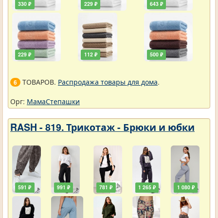
330 ₽
229 ₽
643 ₽
229 ₽
112 ₽
500 ₽
ТОВАРОВ.
Распродажа товары для дома
.
6
Орг:
МамаСтепашки
RASH - 819. Трикотаж - Брюки и юбки
591 ₽
991 ₽
781 ₽
1 265 ₽
1 080 ₽