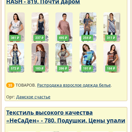
RASH - 819. Почти даром
381 ₽
237 ₽
495 ₽
254 ₽
311 ₽
572 ₽
183 ₽
286 ₽
191 ₽
184 ₽
ТОВАРОВ.
Распродажа взрослое одежда белье
.
35
Орг:
Дамское счастье
Текстиль высокого качества
«НеСаДен» - 780. Подушки. Цены упали