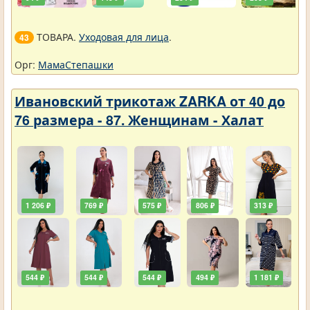
ТОВАРА.
Уходовая для лица
.
43
Орг:
МамаСтепашки
Ивановский трикотаж ZARKA от 40 до
76 размера - 87. Женщинам - Халат
1 206 ₽
769 ₽
575 ₽
806 ₽
313 ₽
544 ₽
544 ₽
544 ₽
494 ₽
1 181 ₽