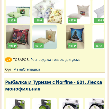
423 ₽
135 ₽
457 ₽
1 304 ₽
491 ₽
491 ₽
491 ₽
457 ₽
ТОВАРОВ.
Распродажа товары для дома
.
97
Орг:
МамаСтепашки
Рыбалка и Туризм с Norfine - 901. Леска
монофильная