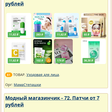
рублей
11,62 ₽
283 ₽
11,62 ₽
65 ₽
11,62 ₽
102 ₽
174 ₽
36,30 ₽
ТОВАР.
Уходовая для лица
.
61
Орг:
МамаСтепашки
Модный магазинчик - 72. Патчи от 7
рублей