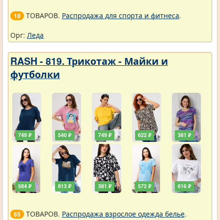
ТОВАРОВ.
Распродажа для спорта и фитнеса
.
18
Орг:
Леда
RASH - 819. Трикотаж - Майки и
футболки
749 ₽
540 ₽
749 ₽
622 ₽
381 ₽
584 ₽
813 ₽
381 ₽
572 ₽
616 ₽
ТОВАРОВ.
Распродажа взрослое одежда белье
.
65