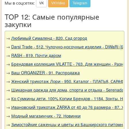
Мы в соцсетях:
VK
VKVideo
Telegram
TOP 12: Самые популярные
закупки
→
Любимый Сималенд - 820. Сад огород
→
Darsi Trade - 512. Чулочно-носочные изделия - DiWaRi (Бел
→
RASH - 819. Почти даром
→
Брендовая коллекция VILATTE - 763. Для женщин - Разное
→
Ваш ORGANIZER - 91. Распродажа
→
Женский трикотаж Лори - 950. Каталог - ПЛАТЬЯ, САРАФА
→
Шикарная одежда для дома, спорта и отдыха - Serenada - 
→
Ко Сумкины дети. 100% Копии Брендов - 1184. Зонты. Нов
→
Ивановский трикотаж ZARKA от 40 до 76 размера - 87. Ж
→
Модный магазинчик - 72. Новинки
→
Зимостойкие саженцы и цветы из Башкирского питомника 