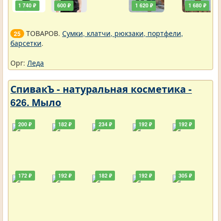
1 740 ₽
600 ₽
1 620 ₽
1 680 ₽
ТОВАРОВ.
Сумки, клатчи, рюкзаки, портфели,
25
барсетки
.
Орг:
Леда
СпивакЪ - натуральная косметика -
626. Мыло
200 ₽
182 ₽
234 ₽
192 ₽
192 ₽
172 ₽
192 ₽
182 ₽
192 ₽
305 ₽