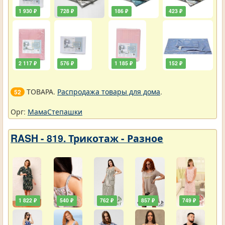
1 930 ₽
728 ₽
186 ₽
423 ₽
2 117 ₽
576 ₽
1 185 ₽
152 ₽
ТОВАРА.
Распродажа товары для дома
.
52
Орг:
МамаСтепашки
RASH - 819. Трикотаж - Разное
1 822 ₽
540 ₽
762 ₽
857 ₽
749 ₽