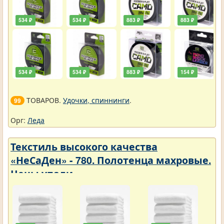
534 ₽
534 ₽
883 ₽
883 ₽
534 ₽
534 ₽
883 ₽
154 ₽
ТОВАРОВ.
Удочки, спиннинги
.
99
Орг:
Леда
Текстиль высокого качества
«НеСаДен» - 780. Полотенца махровые.
Цены упали