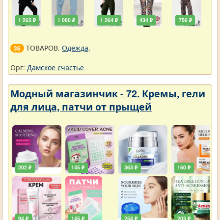
1 265 ₽
1 080 ₽
1 264 ₽
434 ₽
756 ₽
ТОВАРОВ.
Одежда
.
36
Орг:
Дамское счастье
Модный магазинчик - 72. Кремы, гели
для лица, патчи от прыщей
202 ₽
145 ₽
363 ₽
160 ₽
94 ₽
145 ₽
254 ₽
203 ₽