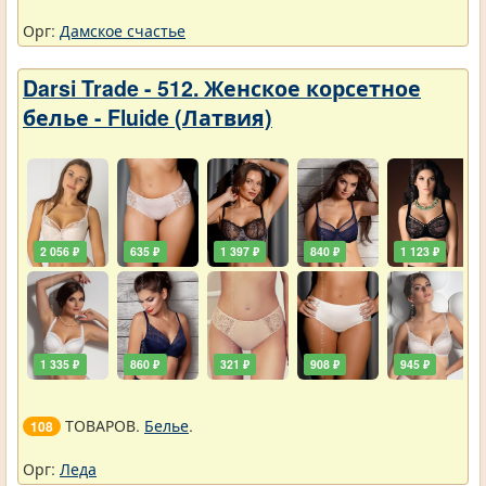
Орг:
Дамское счастье
Darsi Trade - 512. Женское корсетное
белье - Fluide (Латвия)
2 056 ₽
635 ₽
1 397 ₽
840 ₽
1 123 ₽
1 335 ₽
860 ₽
321 ₽
908 ₽
945 ₽
ТОВАРОВ.
Белье
.
108
Орг:
Леда