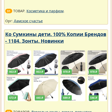
ТОВАР.
Косметика и парфюм
.
31
Орг:
Дамское счастье
Ко Сумкины дети. 100% Копии Брендов
- 1184. Зонты. Новинки
953 ₽
953 ₽
978 ₽
978 ₽
572 ₽
445 ₽
699 ₽
546 ₽
ТОВАРОВ.
Взрослые зонты, ремни, перчатки
.