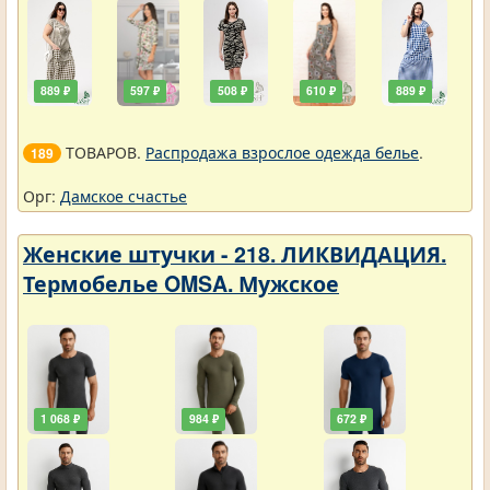
889 ₽
597 ₽
508 ₽
610 ₽
889 ₽
ТОВАРОВ.
Распродажа взрослое одежда белье
.
189
Орг:
Дамское счастье
Женские штучки - 218. ЛИКВИДАЦИЯ.
Термобелье OMSA. Мужское
1 068 ₽
984 ₽
672 ₽