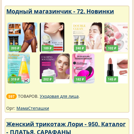
Модный магазинчик - 72. Новинки
203 ₽
189 ₽
240 ₽
102 ₽
319 ₽
202 ₽
182 ₽
145 ₽
ТОВАРОВ.
Уходовая для лица
.
597
Орг:
МамаСтепашки
Женский трикотаж Лори - 950. Каталог
- ПЛАТЬЯ, САРАФАНЫ