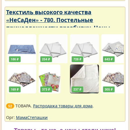
Текстиль высокого качества
«НеСаДен» - 780. Постельные
принадлежности вразбивку. Цены
упали
186 ₽
254 ₽
728 ₽
643 ₽
169 ₽
373 ₽
237 ₽
305 ₽
ТОВАРА.
Распродажа товары для дома
.
52
Орг:
МамаСтепашки