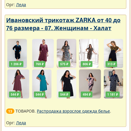
Орг:
Леда
Ивановский трикотаж ZARKA от 40 до
76 размера - 87. Женщинам - Халат
1 206 ₽
769 ₽
575 ₽
806 ₽
313 ₽
544 ₽
544 ₽
544 ₽
494 ₽
1 181 ₽
ТОВАРОВ.
Распродажа взрослое одежда белье
.
13
Орг:
Леда