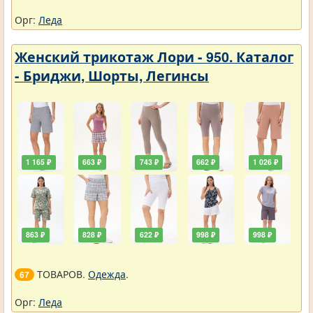
Орг:
Леда
Женский трикотаж Лори - 950. Каталог
- Бриджи, Шорты, Легинсы
1 165 ₽
663 ₽
743 ₽
662 ₽
1 026 ₽
863 ₽
828 ₽
622 ₽
998 ₽
998 ₽
ТОВАРОВ.
Одежда
.
67
Орг:
Леда