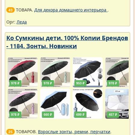
ТОВАРА.
Для декора домашнего интерьера
.
43
Орг:
Леда
Ко Сумкины дети. 100% Копии Брендов
- 1184. Зонты. Новинки
978 ₽
978 ₽
953 ₽
978 ₽
978 ₽
660 ₽
699 ₽
457 ₽
ТОВАРОВ.
Взрослые зонты, ремни, перчатки
.
25