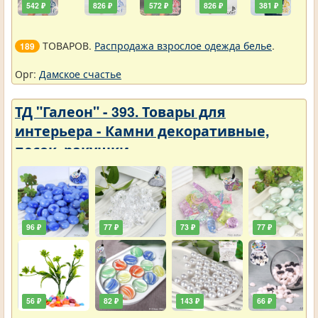
542 ₽
826 ₽
572 ₽
826 ₽
381 ₽
ТОВАРОВ.
Распродажа взрослое одежда белье
.
189
Орг:
Дамское счастье
ТД "Галеон" - 393. Товары для
интерьера - Камни декоративные,
песок, ракушки
96 ₽
77 ₽
73 ₽
77 ₽
56 ₽
82 ₽
143 ₽
66 ₽