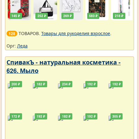
145 ₽
252 ₽
269 ₽
583 ₽
218 ₽
ТОВАРОВ.
Товары для рукоделия взрослое
.
128
Орг:
Леда
СпивакЪ - натуральная косметика -
626. Мыло
200 ₽
182 ₽
234 ₽
192 ₽
192 ₽
172 ₽
192 ₽
182 ₽
192 ₽
305 ₽