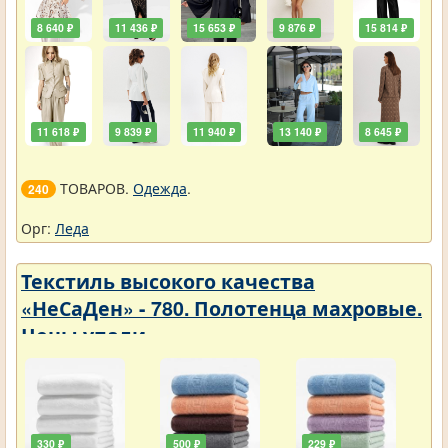
8 640 ₽
11 436 ₽
15 653 ₽
9 876 ₽
15 814 ₽
11 618 ₽
9 839 ₽
11 940 ₽
13 140 ₽
8 645 ₽
ТОВАРОВ.
Одежда
.
240
Орг:
Леда
Текстиль высокого качества
«НеСаДен» - 780. Полотенца махровые.
Цены упали
330 ₽
500 ₽
229 ₽