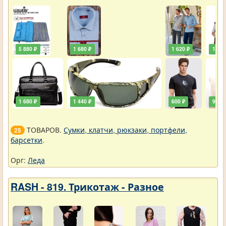
5 880 ₽
1 680 ₽
1 620 ₽
1 920
1 680 ₽
1 440 ₽
600 ₽
900 ₽
ТОВАРОВ.
Сумки, клатчи, рюкзаки, портфели,
25
барсетки
.
Орг:
Леда
RASH - 819. Трикотаж - Разное