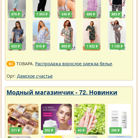
876 ₽
1 353 ₽
540 ₽
889 ₽
883 ₽
622 ₽
610 ₽
800 ₽
1 822 ₽
1 130 ₽
ТОВАРА.
Распродажа взрослое одежда белье
.
93
Орг:
Дамское счастье
Модный магазинчик - 72. Новинки
211 ₽
202 ₽
65 ₽
290 ₽