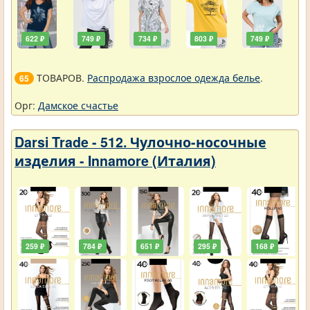
622 ₽
749 ₽
734 ₽
803 ₽
749 ₽
ТОВАРОВ.
Распродажа взрослое одежда белье
.
65
Орг:
Дамское счастье
Darsi Trade - 512. Чулочно-носочные
изделия - Innamore (Италия)
259 ₽
784 ₽
651 ₽
295 ₽
168 ₽