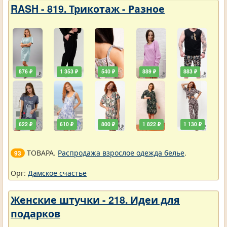
RASH - 819. Трикотаж - Разное
876 ₽
1 353 ₽
540 ₽
889 ₽
883 ₽
622 ₽
610 ₽
800 ₽
1 822 ₽
1 130 ₽
ТОВАРА.
Распродажа взрослое одежда белье
.
93
Орг:
Дамское счастье
Женские штучки - 218. Идеи для
подарков