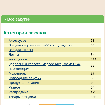
• Все закупки
Категории закупок
Аксессуары
56
Все для творчества: хобби и рукоделие
35
Все для школы
3
Детям
34
Женщинам
314
Здоровье и красота: медтехника, косметика,
99
парфюмерия
Мужчинам
27
Новогодние закупки
5
Продукты питания
9
Разное
54
Распродажа
179
Товары для дома
336