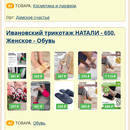
ТОВАРА.
Косметика и парфюм
.
83
Орг:
Дамское счастье
Ивановский трикотаж НАТАЛИ - 650.
Женское - Обувь
491 ₽
502 ₽
457 ₽
470 ₽
1 113 ₽
337 ₽
491 ₽
535 ₽
860 ₽
699 ₽
ТОВАРА.
Обувь
.
44