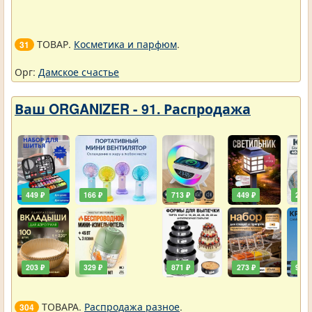
ТОВАР.
Косметика и парфюм
.
31
Орг:
Дамское счастье
Ваш ORGANIZER - 91. Распродажа
449 ₽
166 ₽
713 ₽
449 ₽
203 
203 ₽
329 ₽
871 ₽
273 ₽
90 ₽
ТОВАРА.
Распродажа разное
.
304