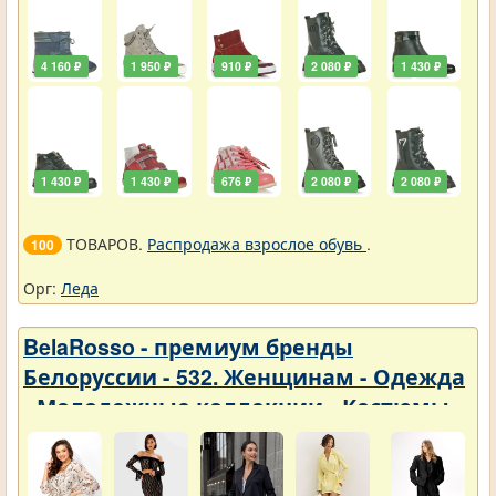
4 160 ₽
1 950 ₽
910 ₽
2 080 ₽
1 430 ₽
1 430 ₽
1 430 ₽
676 ₽
2 080 ₽
2 080 ₽
ТОВАРОВ.
Распродажа взрослое обувь
.
100
Орг:
Леда
BelaRosso - премиум бренды
Белоруссии - 532. Женщинам - Одежда
- Молодежные коллекции - Костюмы