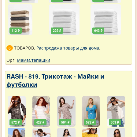
112 ₽
229 ₽
643 ₽
ТОВАРОВ.
Распродажа товары для дома
.
6
Орг:
МамаСтепашки
RASH - 819. Трикотаж - Майки и
футболки
572 ₽
427 ₽
584 ₽
572 ₽
803 ₽