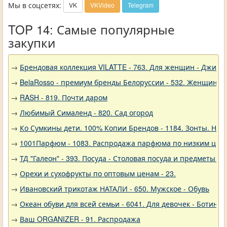
Мы в соцсетях:
VK
VKVideo
Telegram
TOP 14: Самые популярные
закупки
→
Брендовая коллекция VILATTE - 763. Для женщин - Джинс
→
BelaRosso - премиум бренды Белоруссии - 532. Женщина
→
RASH - 819. Почти даром
→
Любимый Сималенд - 820. Сад огород
→
Ко Сумкины дети. 100% Копии Брендов - 1184. Зонты. Нов
→
1001Парфюм - 1083. Распродажа парфюма по низким цен
→
ТД "Галеон" - 393. Посуда - Столовая посуда и предметы с
→
Орехи и сухофрукты по оптовым ценам - 23.
→
Ивановский трикотаж НАТАЛИ - 650. Мужское - Обувь
→
Океан обуви для всей семьи - 6041. Для девочек - Ботинки
→
Ваш ORGANIZER - 91. Распродажа