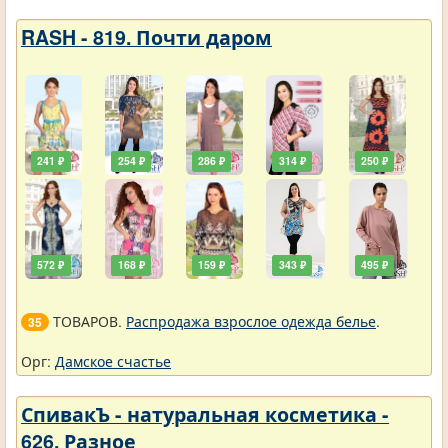
RASH - 819. Почти даром
241 ₽
254 ₽
286 ₽
314 ₽
250 ₽
572 ₽
168 ₽
159 ₽
343 ₽
495 ₽
ТОВАРОВ.
Распродажа взрослое одежда белье
.
35
Орг:
Дамское счастье
СпивакЪ - натуральная косметика -
626. Разное