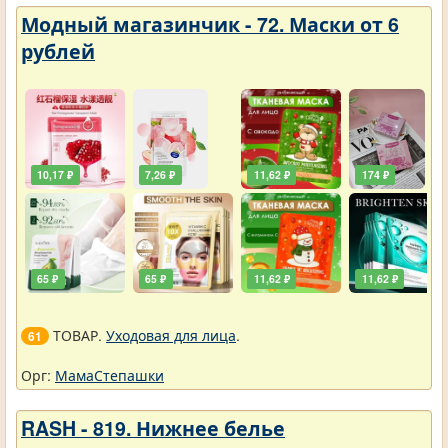
Модный магазинчик - 72. Маски от 6
рублей
10,17 ₽
7,26 ₽
11,62 ₽
174 ₽
65 ₽
65 ₽
11,62 ₽
11,62 ₽
ТОВАР.
Уходовая для лица
.
61
Орг:
МамаСтепашки
RASH - 819. Нижнее белье