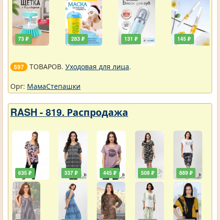
73 ₽
283 ₽
131 ₽
145 ₽
ТОВАРОВ.
Уходовая для лица
.
597
Орг:
МамаСтепашки
RASH - 819. Распродажа
635 ₽
337 ₽
445 ₽
508 ₽
889 ₽