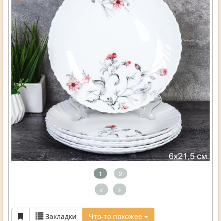
1
2
<
>
Закладки
Что-то похожее