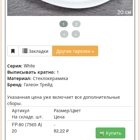
1
2
<
>
Закладки
Другие тарелки
Серия:
White
Выписывать кратно:
1
Материал:
Стеклокерамика
Бренд:
Галеон Трейд
Указанная цена уже включает все дополнительные
сборы.
Артикул
Размер/Цвет
На складе, шт.
Цена
FP-80 (7565 A)
-
20
82,22 ₽
Купить