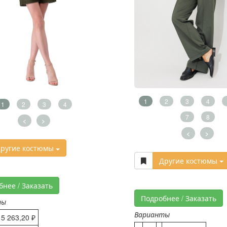
1
2
3
4
1
2
3
4
7
8
<
>
<
>
ругие костюмы
Другие костюмы
бнее / Заказать
Подробнее / Заказать
ты
Варианты
5 263,20 ₽