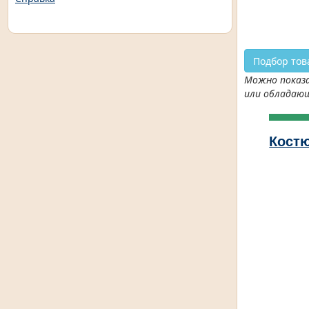
Подбор тов
Можно показа
или обладаю
Костю