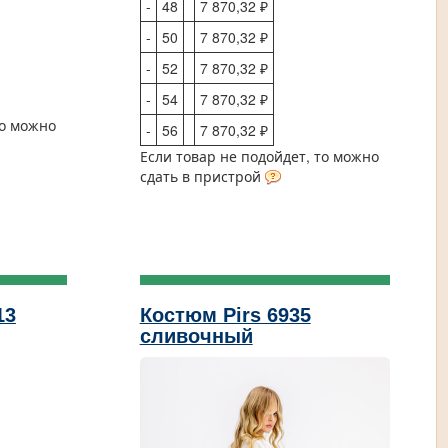
-
48
7 870,32 ₽
-
50
7 870,32 ₽
-
52
7 870,32 ₽
-
54
7 870,32 ₽
то можно
-
56
7 870,32 ₽
Если товар не подойдет, то можно
сдать в пристрой
13
Костюм Pirs 6935
сливочный