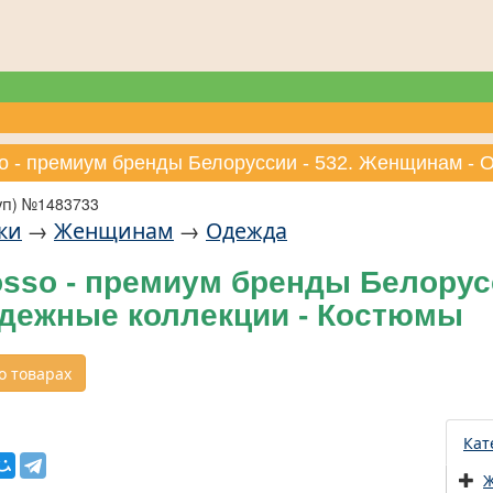
so - премиум бренды Белоруссии - 532. Женщинам -
уп) №1483733
ки
→
Женщинам
→
Одежда
sso - премиум бренды Белорус
одежные коллекции - Костюмы
 товарах
Кат
Ж