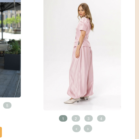
5
1
2
3
4
<
>