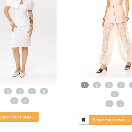
1
2
3
4
2
3
4
5
7
<
>
<
>
ругие костюмы
Другие костюмы