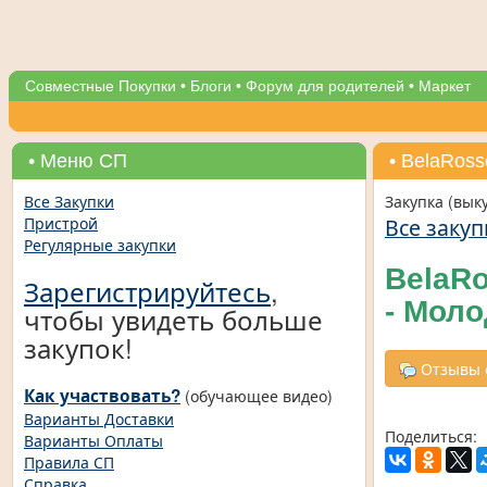
Совместные Покупки
•
Блоги
•
Форум для родителей
•
Маркет
• Меню СП
• BelaRos
Все Закупки
Закупка (вык
Все закуп
Пристрой
Регулярные закупки
BelaRo
Зарегистрируйтесь
,
- Мол
чтобы увидеть больше
закупок!
Отзывы о
Как участвовать?
(обучающее видео)
Варианты Доставки
Поделиться:
Варианты Оплаты
Правила СП
Справка