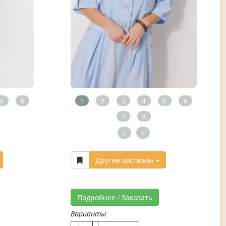
5
6
1
2
3
4
5
6
7
8
<
>
Другие костюмы
Подробнее / Заказать
Варианты