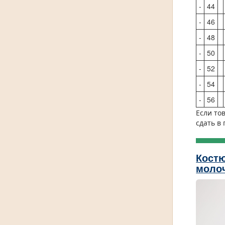
-
44
-
46
-
48
-
50
-
52
-
54
-
56
Если то
сдать в
Костю
моло