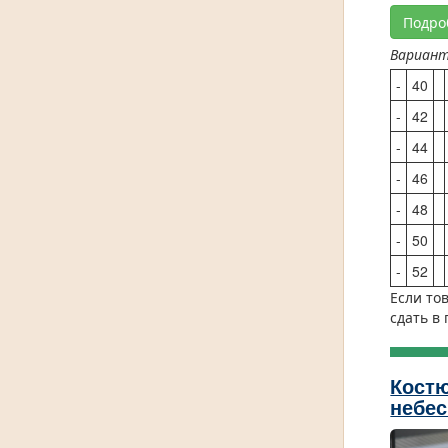
Подро
Вариан
-
40
-
42
-
44
-
46
-
48
-
50
-
52
Если то
сдать в
Костю
небес