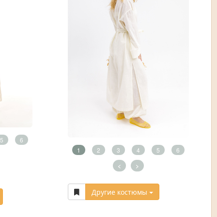
5
6
1
2
3
4
5
6
<
>
Другие костюмы