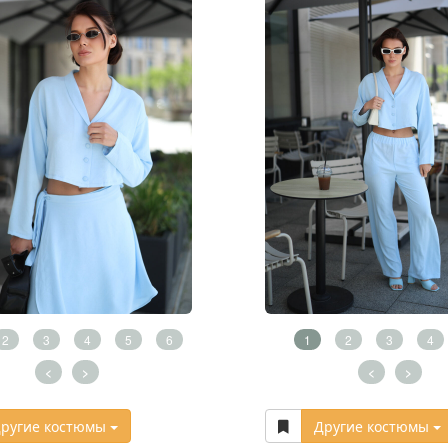
2
3
4
5
6
1
2
3
4
<
>
<
>
ругие костюмы
Другие костюмы