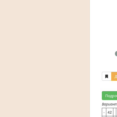
Д
Подро
Вариан
-
42