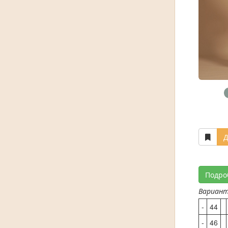
Д
Подро
Вариан
-
44
-
46