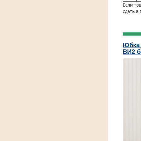
Если то
сдать в
Юбка 
ВИ2 