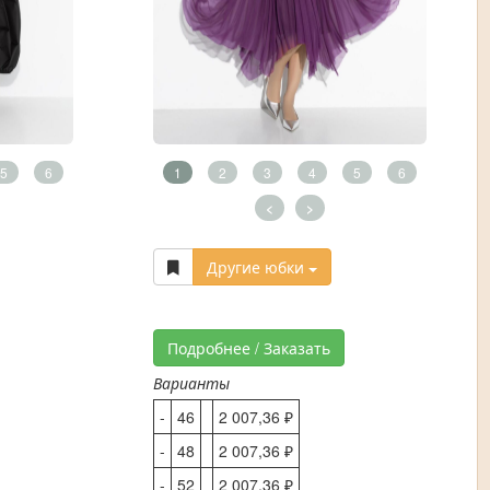
5
6
1
2
3
4
5
6
<
>
Другие юбки
Подробнее / Заказать
Варианты
-
46
2 007,36 ₽
-
48
2 007,36 ₽
-
52
2 007,36 ₽