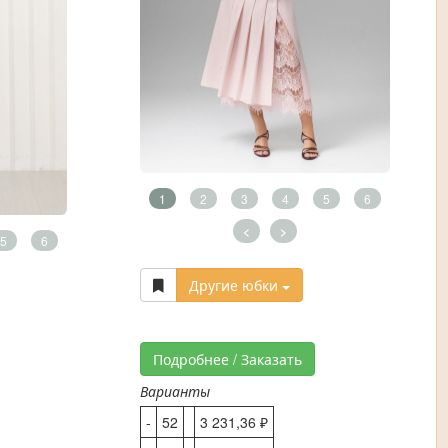
1
2
3
4
5
6
<
>
5
6
Другие юбки
Подробнее / Заказать
Варианты
-
52
3 231,36 ₽