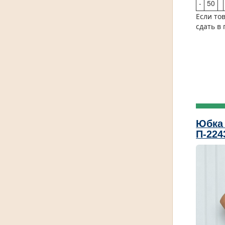
-
50
Если то
сдать в
Юбка 
П-224