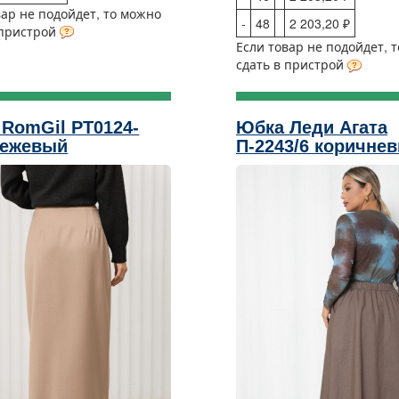
вар не подойдет, то можно
-
48
2 203,20 ₽
 пристрой
Если товар не подойдет, 
сдать в пристрой
RomGil РТ0124-
Юбка Леди Агата
бежевый
П-2243/6 коричне