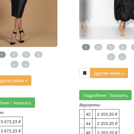
1
2
3
4
1
2
3
4
<
>
<
>
Другие юбки
ругие юбки
Подробнее / Заказать
бнее / Заказать
Варианты
ты
-
42
2 203,20 ₽
3 673,23 ₽
-
44
2 203,20 ₽
3 673,23 ₽
-
46
2 203,20 ₽