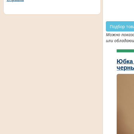
Подбор тов
Можно показа
или обладаю
Юбка
черн