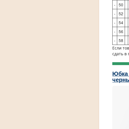
-
50
-
52
-
54
-
56
-
58
Если то
сдать в
Юбка
черн