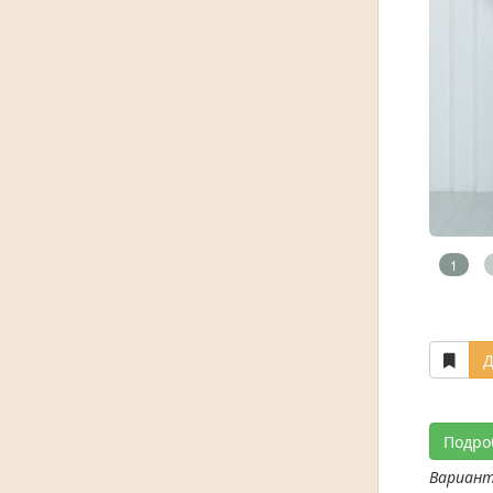
1
Д
Подро
Вариан