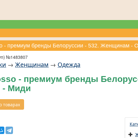
so - премиум бренды Белоруссии - 532. Женщинам - 
уп) №1483807
ки
→
Женщинам
→
Одежда
sso - премиум бренды Белорус
 - Миди
 товарах
Кат
Ж