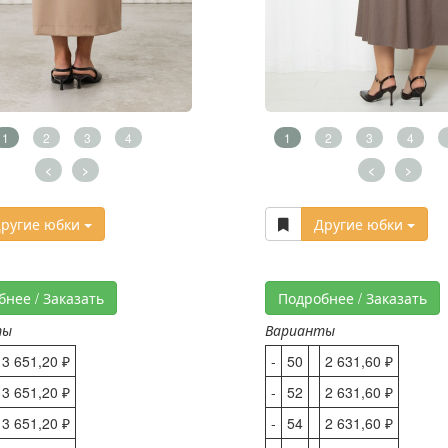
1
2
3
4
1
2
3
4
<
>
<
>
ругие юбки
Другие юбки
бнее / Заказать
Подробнее / Заказать
ты
Варианты
3 651,20 ₽
-
50
2 631,60 ₽
3 651,20 ₽
-
52
2 631,60 ₽
3 651,20 ₽
-
54
2 631,60 ₽