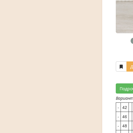
Д
Подро
Вариан
-
42
-
46
-
48