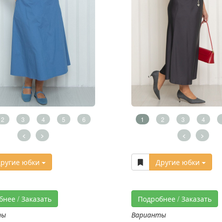
2
3
4
5
6
1
2
3
4
<
>
<
>
ругие юбки
Другие юбки
бнее / Заказать
Подробнее / Заказать
ты
Варианты