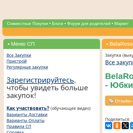
Совместные Покупки
•
Блоги
•
Форум для родителей
•
Маркет
• Меню СП
• BelaRos
Все Закупки
Закупка (вык
Все закуп
Пристрой
Регулярные закупки
BelaRo
Зарегистрируйтесь
,
- Юбки
чтобы увидеть больше
закупок!
Отзывы о
Как участвовать?
(обучающее видео)
Варианты Доставки
Поделиться:
Варианты Оплаты
Правила СП
Справка