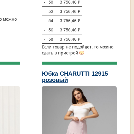
-
50
3 756,46 ₽
-
52
3 756,46 ₽
то можно
-
54
3 756,46 ₽
-
56
3 756,46 ₽
-
58
3 756,46 ₽
Если товар не подойдет, то можно
сдать в пристрой
Юбка CHARUTTI 12915
розовый