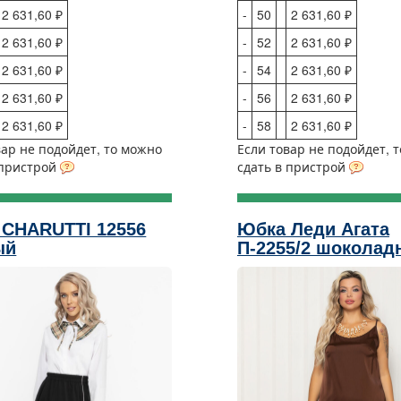
2 631,60 ₽
-
50
2 631,60 ₽
2 631,60 ₽
-
52
2 631,60 ₽
2 631,60 ₽
-
54
2 631,60 ₽
2 631,60 ₽
-
56
2 631,60 ₽
2 631,60 ₽
-
58
2 631,60 ₽
вар не подойдет, то можно
Если товар не подойдет, 
 пристрой
сдать в пристрой
 CHARUTTI 12556
Юбка Леди Агата
ый
П-2255/2 шоколад