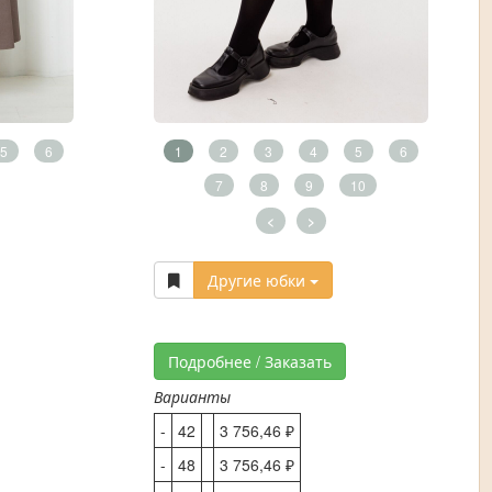
5
6
1
2
3
4
5
6
7
8
9
10
<
>
Другие юбки
Подробнее / Заказать
Варианты
-
42
3 756,46 ₽
-
48
3 756,46 ₽