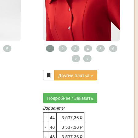
5
1
2
3
4
5
6
<
>
Другие платья
Подробнее / Заказать
Варианты
-
44
3 537,36 ₽
-
46
3 537,36 ₽
-
48
3 537,36 ₽