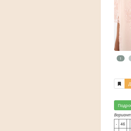
1
Д
Подро
Вариан
-
46