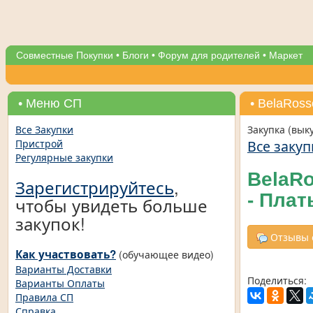
Совместные Покупки
•
Блоги
•
Форум для родителей
•
Маркет
• Меню СП
• BelaRos
Все Закупки
Закупка (вык
Все закуп
Пристрой
Регулярные закупки
BelaRo
Зарегистрируйтесь
,
- Плат
чтобы увидеть больше
закупок!
Отзывы о
Как участвовать?
(обучающее видео)
Варианты Доставки
Поделиться:
Варианты Оплаты
Правила СП
Справка