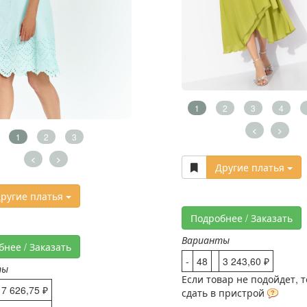
1
2
3
4
<
>
1
2
3
<
>
Другие платья
ругие платья
Подробнее / Заказать
Варианты
бнее / Заказать
-
48
3 243,60 ₽
ты
Если товар не подойдет, 
7 626,75 ₽
сдать в пристрой