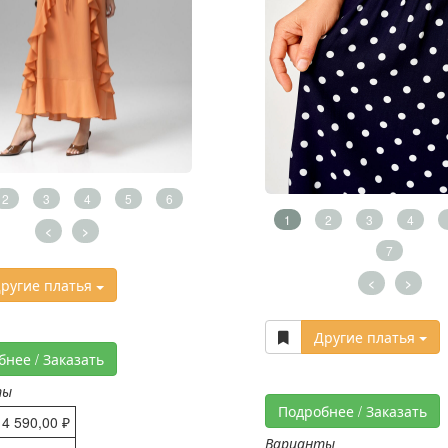
2
3
4
5
6
1
2
3
4
<
>
7
<
>
ругие платья
Другие платья
бнее / Заказать
ты
Подробнее / Заказать
4 590,00 ₽
Варианты