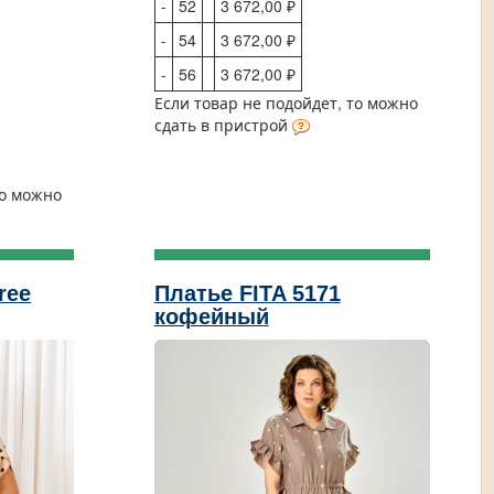
-
52
3 672,00 ₽
-
54
3 672,00 ₽
-
56
3 672,00 ₽
Если товар не подойдет, то можно
сдать в пристрой
то можно
ree
Платье FITA 5171
кофейный