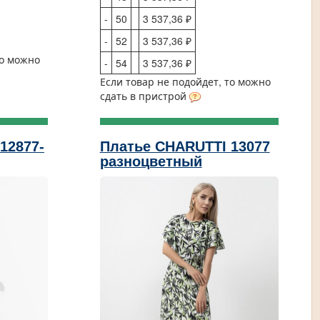
-
50
3 537,36 ₽
-
52
3 537,36 ₽
то можно
-
54
3 537,36 ₽
Если товар не подойдет, то можно
сдать в пристрой
12877-
Платье CHARUTTI 13077
разноцветный