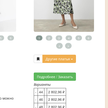
5
6
1
2
3
4
5
6
<
>
Другие платья
Подробнее / Заказать
Варианты
-
44
2 802,96 ₽
то можно
-
46
2 802,96 ₽
-
48
2 802,96 ₽