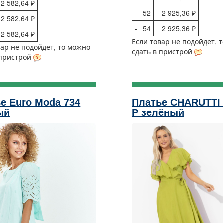
2 582,64 ₽
-
52
2 925,36 ₽
2 582,64 ₽
-
54
2 925,36 ₽
2 582,64 ₽
Если товар не подойдет, 
вар не подойдет, то можно
сдать в пристрой
 пристрой
е Euro Moda 734
Платье CHARUTTI 
ый
Р зелёный