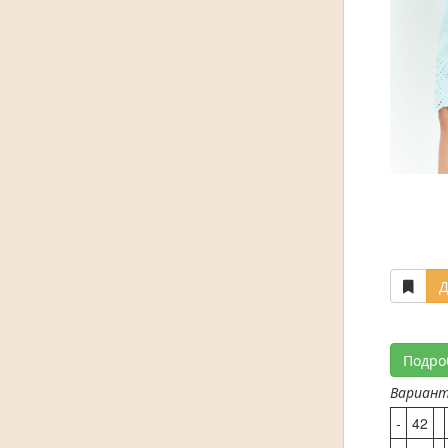
Д
Подро
Вариан
-
42