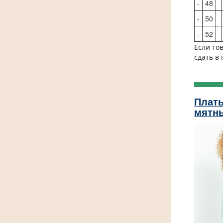
-
48
-
50
-
52
Если то
сдать в
Плать
мятн