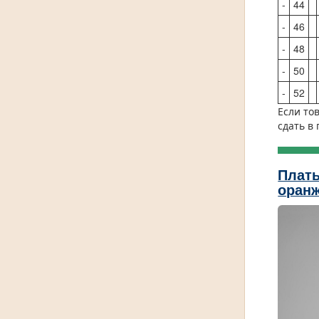
-
44
-
46
-
48
-
50
-
52
Если то
сдать в
Плать
оран