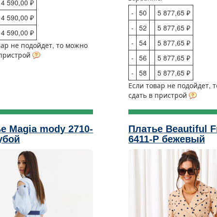
4 590,00 ₽
-
50
5 877,65 ₽
4 590,00 ₽
-
52
5 877,65 ₽
4 590,00 ₽
-
54
5 877,65 ₽
вар не подойдет, то можно
 пристрой
-
56
5 877,65 ₽
-
58
5 877,65 ₽
Если товар не подойдет, 
сдать в пристрой
е Magia mody 2710-
Платье Beautiful F
убой
6411-Р бежевый