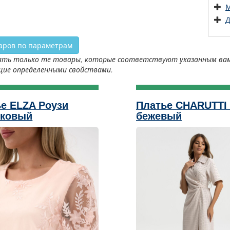
М
Д
аров по параметрам
ть только те товары, которые соответствуют указанным вами 
щие определенными свойствами.
е ELZA Роузи
Платье CHARUTTI 
иковый
бежевый