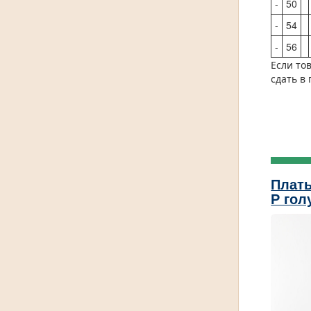
-
50
-
54
-
56
Если то
сдать в
Плать
Р гол