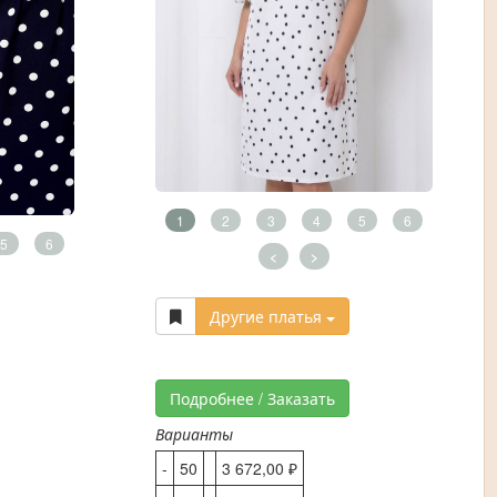
1
2
3
4
5
6
5
6
<
>
Другие платья
Подробнее / Заказать
Варианты
-
50
3 672,00 ₽