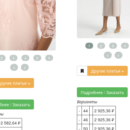
1
2
3
4
<
>
2
3
4
5
6
<
>
Другие платья
ругие платья
Подробнее / Заказать
Варианты
бнее / Заказать
-
44
2 925,36 ₽
ты
-
46
2 925,36 ₽
2 582,64 ₽
-
50
2 925,36 ₽