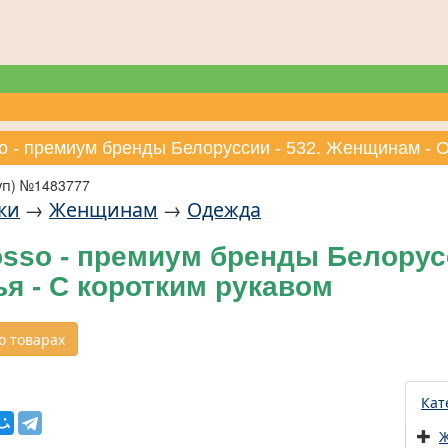
so - премиум бренды Белоруссии - 532. Женщинам - О
уп) №1483777
ки
→
Женщинам
→
Одежда
sso - премиум бренды Белорус
ья - С коротким рукавом
 товарах
Кат
Ж