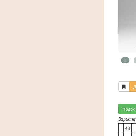
1
Д
Подро
Вариан
-
48