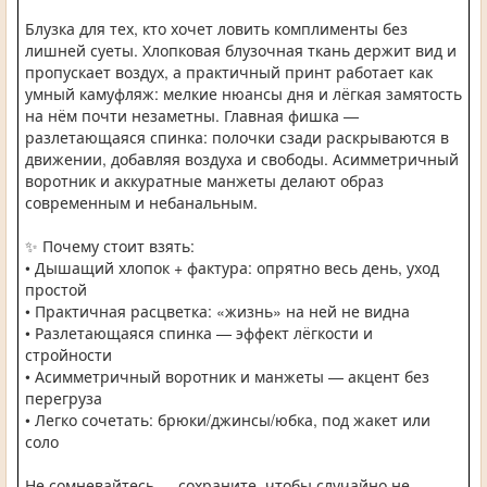
Блузка для тех, кто хочет ловить комплименты без
лишней суеты. Хлопковая блузочная ткань держит вид и
пропускает воздух, а практичный принт работает как
умный камуфляж: мелкие нюансы дня и лёгкая замятость
на нём почти незаметны. Главная фишка —
разлетающаяся спинка: полочки сзади раскрываются в
движении, добавляя воздуха и свободы. Асимметричный
воротник и аккуратные манжеты делают образ
современным и небанальным.
✨ Почему стоит взять:
• Дышащий хлопок + фактура: опрятно весь день, уход
простой
• Практичная расцветка: «жизнь» на ней не видна
• Разлетающаяся спинка — эффект лёгкости и
стройности
• Асимметричный воротник и манжеты — акцент без
перегруза
• Легко сочетать: брюки/джинсы/юбка, под жакет или
соло
Не сомневайтесь — сохраните, чтобы случайно не