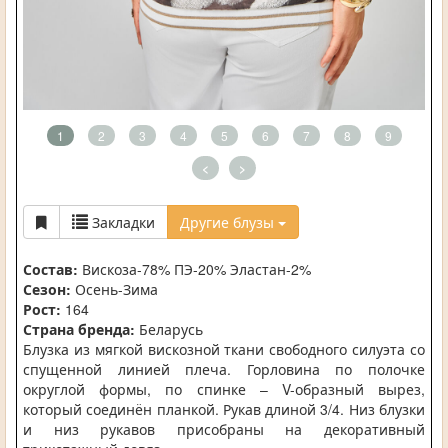
1
2
3
4
5
6
7
8
9
<
>
Закладки
Другие блузы
Состав:
Вискоза-78% ПЭ-20% Эластан-2%
Сезон:
Осень-Зима
Рост:
164
Страна бренда:
Беларусь
Блузка из мягкой вискозной ткани свободного силуэта со
спущенной линией плеча. Горловина по полочке
округлой формы, по спинке – V-образный вырез,
который соединён планкой. Рукав длиной 3/4. Низ блузки
и низ рукавов присобраны на декоративный