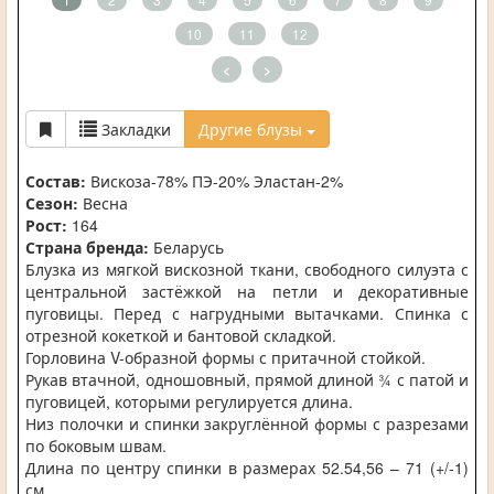
10
11
12
<
>
Закладки
Другие блузы
Состав:
Вискоза-78% ПЭ-20% Эластан-2%
Сезон:
Весна
Рост:
164
Страна бренда:
Беларусь
Блузка из мягкой вискозной ткани, свободного силуэта с
центральной застёжкой на петли и декоративные
пуговицы. Перед с нагрудными вытачками. Спинка с
отрезной кокеткой и бантовой складкой.
Горловина V-образной формы с притачной стойкой.
Рукав втачной, одношовный, прямой длиной ¾ с патой и
пуговицей, которыми регулируется длина.
Низ полочки и спинки закруглённой формы с разрезами
по боковым швам.
Длина по центру спинки в размерах 52.54,56 – 71 (+/-1)
см.