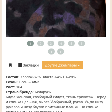
1
2
3
4
5
6
<
>
Закладки
Другие джемперы
Состав:
Хлопок-67% Эластан-4% ПА-29%
Сезон:
Осень-Зима
Рост:
164
Страна бренда:
Беларусь
Блуза женская, свободный силуэт, ткань трикотаж. Перед
и спинка цельная, вырез V-образный, рукав 3/4,по низу
рукавов и низу блузки притачные планки. По спинке
длина 67 см, длина рукава 49 см.