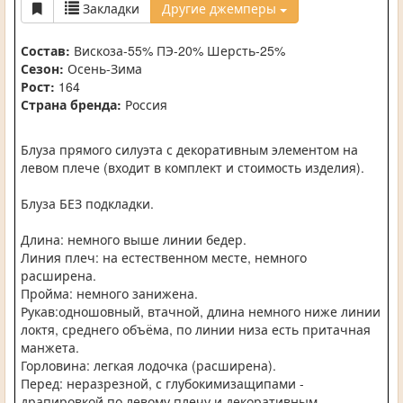
Закладки
Другие джемперы
Состав:
Вискоза-55% ПЭ-20% Шерсть-25%
Сезон:
Осень-Зима
Рост:
164
Страна бренда:
Россия
Блуза прямого силуэта с декоративным элементом на
левом плече (входит в комплект и стоимость изделия).
Блуза БЕЗ подкладки.
Длина: немного выше линии бедер.
Линия плеч: на естественном месте, немного
расширена.
Пройма: немного занижена.
Рукав:одношовный, втачной, длина немного ниже линии
локтя, среднего объёма, по линии низа есть притачная
манжета.
Горловина: легкая лодочка (расширена).
Перед: неразрезной, с глубокимизащипами -
драпировкой по левому плечу и декоративным