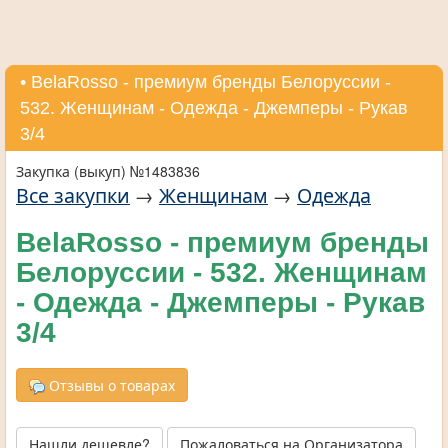
• BelaRosso - премиум бренды Белоруссии -
532. Женщинам - Одежда - Джемперы - Рукав
3/4
Закупка (выкуп) №1483836
Все закупки
→
Женщинам
→
Одежда
BelaRosso - премиум бренды
Белоруссии - 532. Женщинам
- Одежда - Джемперы - Рукав
3/4
Отзывы о товарах
Нашли дешевле?
Пожаловаться на Организатора