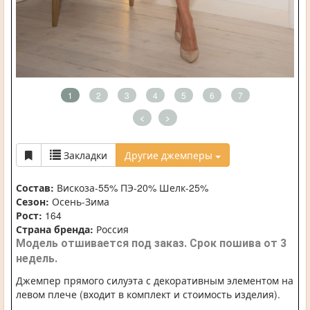
1
2
3
4
5
6
7
<
>
Закладки
Другие джемперы
Состав:
Вискоза-55% ПЭ-20% Шелк-25%
Сезон:
Осень-Зима
Рост:
164
Страна бренда:
Россия
Модель отшивается под заказ. Срок пошива от 3
недель.
Джемпер прямого силуэта с декоративным элементом на
левом плече (входит в комплект и стоимость изделия).