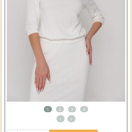
1
2
3
4
<
>