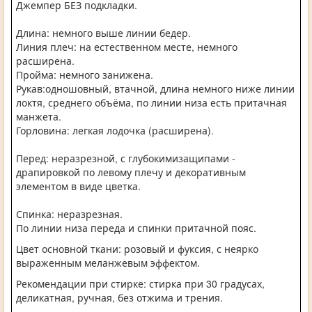
Джемпер БЕЗ подкладки.
Длина: немного выше линии бедер.
Линия плеч: на естественном месте, немного
расширена.
Пройма: немного занижена.
Рукав:одношовный, втачной, длина немного ниже линии
локтя, среднего объёма, по линии низа есть притачная
манжета.
Горловина: легкая лодочка (расширена).
Перед: неразрезной, с глубокимизащипами -
драпировкой по левому плечу и декоративным
элементом в виде цветка.
Спинка: неразрезная.
По линии низа переда и спинки притачной пояс.
Цвет основной ткани: розовый и фуксия, с неярко
выраженным меланжевым эффектом.
Рекомендации при стирке: стирка при 30 градусах,
деликатная, ручная, без отжима и трения.