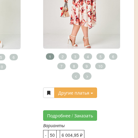
1
2
3
4
5
6
5
6
7
8
9
10
10
<
>
Другие платья
Подробнее / Заказать
Варианты
-
50
6 004,95 ₽