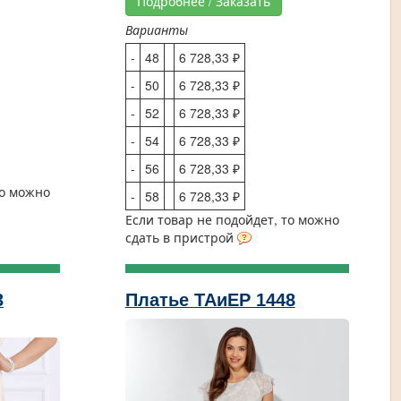
Подробнее / Заказать
Варианты
-
48
6 728,33 ₽
-
50
6 728,33 ₽
-
52
6 728,33 ₽
-
54
6 728,33 ₽
-
56
6 728,33 ₽
то можно
-
58
6 728,33 ₽
Если товар не подойдет, то можно
сдать в пристрой
3
Платье ТАиЕР 1448