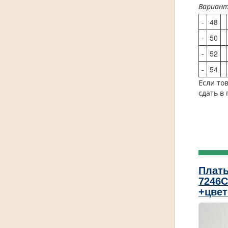
Вариан
-
48
-
50
-
52
-
54
Если то
сдать в
Плат
7246С
+цве