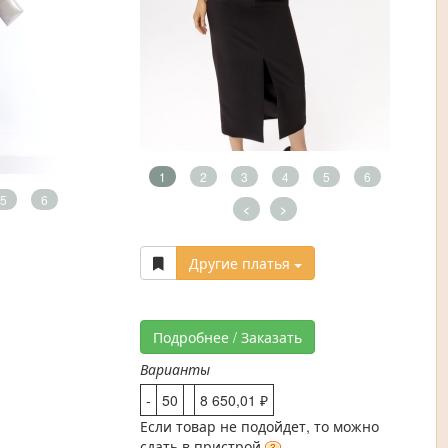
1
2
3
4
5
6
5
6
<
>
Другие платья
Подробнее / Заказать
Варианты
-
50
8 650,01 ₽
Если товар не подойдет, то можно
сдать в пристрой