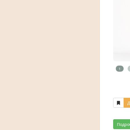
1
Д
Подро