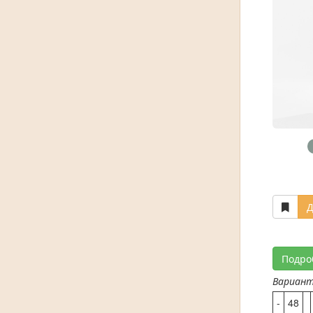
Д
Подро
Вариан
-
48