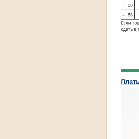
-
50
-
56
Если то
сдать в
Плать