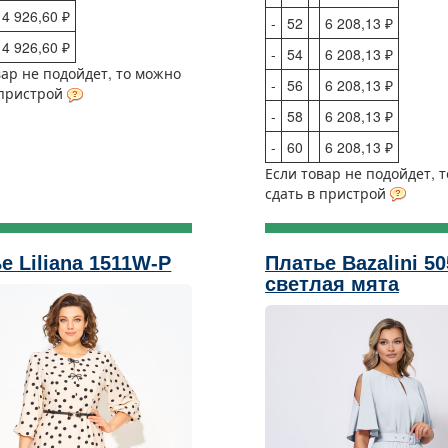
4 926,60 ₽
-
52
6 208,13 ₽
4 926,60 ₽
-
54
6 208,13 ₽
вар не подойдет, то можно
-
56
6 208,13 ₽
 пристрой
-
58
6 208,13 ₽
-
60
6 208,13 ₽
Если товар не подойдет, 
сдать в пристрой
е Liliana 1511W-Р
Платье Bazalini 50
светлая мята