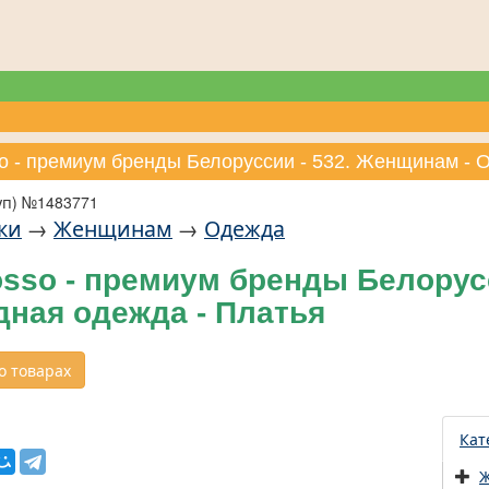
so - премиум бренды Белоруссии - 532. Женщинам - 
уп) №1483771
ки
→
Женщинам
→
Одежда
sso - премиум бренды Белорус
дная одежда - Платья
 товарах
Кат
Ж