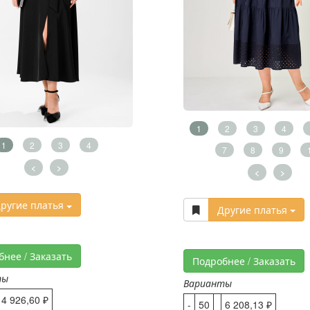
1
2
3
4
1
2
3
4
7
8
9
<
>
<
>
ругие платья
Другие платья
бнее / Заказать
Подробнее / Заказать
ты
Варианты
4 926,60 ₽
-
50
6 208,13 ₽