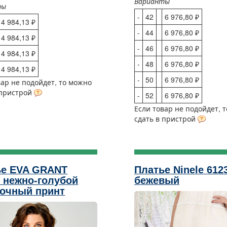
Варианты
ты
-
42
6 976,80 ₽
4 984,13 ₽
-
44
6 976,80 ₽
4 984,13 ₽
-
46
6 976,80 ₽
4 984,13 ₽
-
48
6 976,80 ₽
4 984,13 ₽
-
50
6 976,80 ₽
вар не подойдет, то можно
 пристрой
-
52
6 976,80 ₽
Если товар не подойдет, 
сдать в пристрой
ье EVA GRANT
Платье Ninele 612
 нежно-голубой
бежевый
точный принт