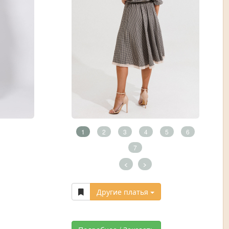
1
2
3
4
5
6
7
<
>
Другие платья