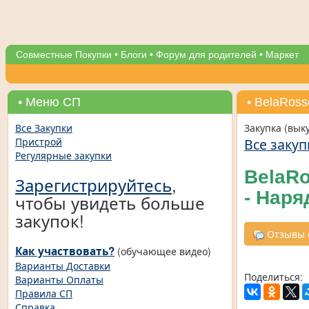
Совместные Покупки
•
Блоги
•
Форум для родителей
•
Маркет
• Меню СП
• BelaRos
Все Закупки
Закупка (вык
Все закуп
Пристрой
Регулярные закупки
BelaRo
Зарегистрируйтесь
,
- Наря
чтобы увидеть больше
закупок!
Отзывы о
Как участвовать?
(обучающее видео)
Варианты Доставки
Поделиться:
Варианты Оплаты
Правила СП
Справка