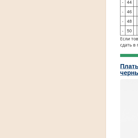
-
44
-
46
-
48
-
50
Если то
сдать в
Плать
черн