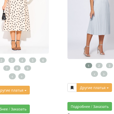
2
3
4
5
6
1
2
3
7
8
9
<
>
<
>
Другие платья
ругие платья
Подробнее / Заказать
бнее / Заказать