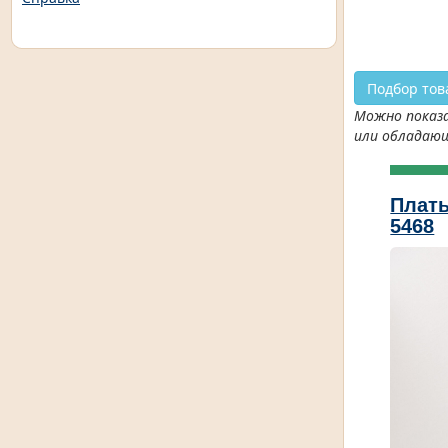
Подбор тов
Можно показа
или обладаю
Плать
5468