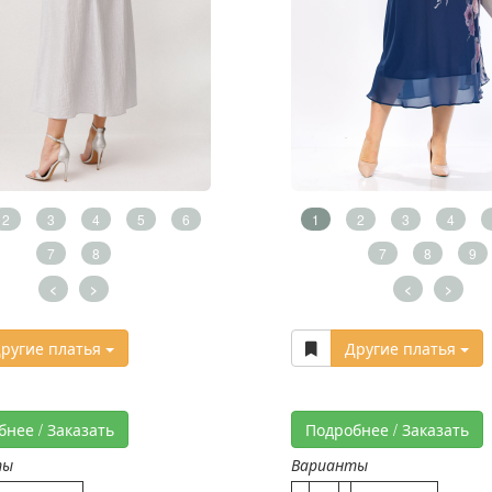
2
3
4
5
6
1
2
3
4
7
8
7
8
9
<
>
<
>
ругие платья
Другие платья
бнее / Заказать
Подробнее / Заказать
ты
Варианты