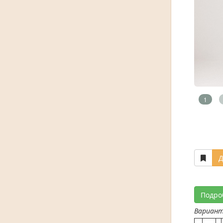
1
Д
Подро
Вариан