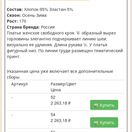
Состав:
Хлопок-95% Эластан-5%
Сезон:
Осень-Зима
Рост:
170
Страна бренда:
Россия
Платье женское свободного кроя. V- образный вырез
горловины элегантно подчеркивает линию шеи,
визуально ее удлиняя. Длина рукава ¾. У платья
фигурный низ. По линии груди размещен тематический
принт.
Указанная цена уже включает все дополнительные
сборы.
Артикул
Размер/Цвет
Цена
-
52
2 263,18 ₽
Купить
-
54
2 263,18 ₽
Купить
-
56