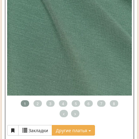
1
2
3
4
5
6
7
8
<
>
Закладки
Другие платья