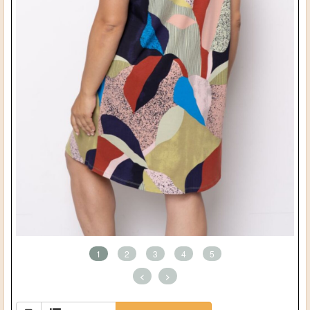
1
2
3
4
5
<
>