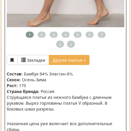
1
2
3
4
5
6
7
<
>
Закладки
Другие платья
Состав:
Бамбук-94% Эластан-6%
Сезон:
Осень-Зима
Рост:
170
Страна бренда:
Россия
Струящаяся платье из нежного бамбука с длинным
рукавом. Вырез горловины платья V образный. В
боковых швах разрезы.
Указанная цена уже включает все дополнительные
сборы.