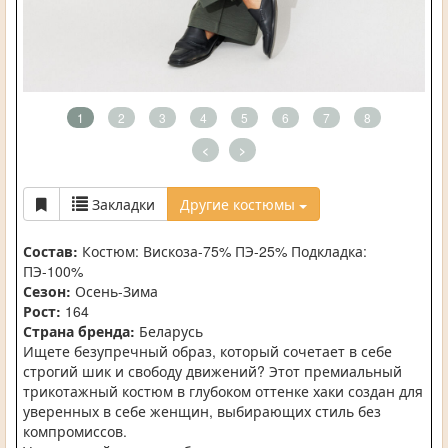
1
2
3
4
5
6
7
8
<
>
Закладки
Другие костюмы
Состав:
Костюм: Вискоза-75% ПЭ-25% Подкладка:
ПЭ-100%
Сезон:
Осень-Зима
Рост:
164
Страна бренда:
Беларусь
Ищете безупречный образ, который сочетает в себе
строгий шик и свободу движений? Этот премиальный
трикотажный костюм в глубоком оттенке хаки создан для
уверенных в себе женщин, выбирающих стиль без
компромиссов.