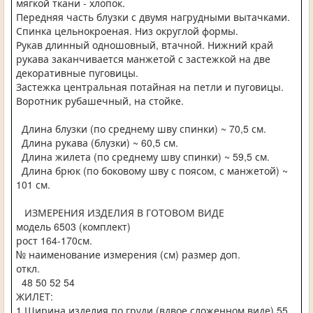
мягкой ткани - хлопок.
Передняя часть блузки с двумя нагрудными вытачками.
Спинка цельнокроеная. Низ округлой формы.
Рукав длинный одношовный, втачной. Нижний край
рукава заканчивается манжетой с застежкой на две
декоративные пуговицы.
Застежка центральная потайная на петли и пуговицы.
Воротник рубашечный, на стойке.
Длина блузки (по среднему шву спинки) ~ 70,5 см.
Длина рукава (блузки) ~ 60,5 см.
Длина жилета (по среднему шву спинки) ~ 59,5 см.
Длина брюк (по боковому шву с поясом, с манжетой) ~
101 см.
ИЗМЕРЕНИЯ ИЗДЕЛИЯ В ГОТОВОМ ВИДЕ
модель 6503 (комплект)
рост 164-170см.
№ наименование измерения (см) размер доп.
откл.
48 50 52 54
ЖИЛЕТ:
1 Ширина изделия по груди (вдвое сложенном виде) 55