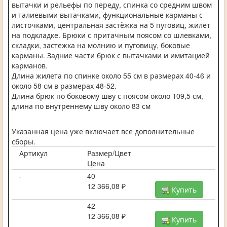
вытачки и рельефы по переду, спинка со средним швом
и талиевыми вытачками, функциональные карманы с
листочками, центральная застёжка на 5 пуговиц, жилет
на подкладке. Брюки с притачным поясом со шлевками,
складки, застежка на молнию и пуговицу, боковые
карманы. Задние части брюк с вытачками и имитацией
карманов.
Длина жилета по спинке около 55 см в размерах 40-46 и
около 58 см в размерах 48-52.
Длина брюк по боковому шву с поясом около 109,5 см,
длина по внутреннему шву около 83 см
Указанная цена уже включает все дополнительные
сборы.
Артикул
Размер/Цвет
Цена
-
40
12 366,08 ₽
Купить
-
42
12 366,08 ₽
Купить