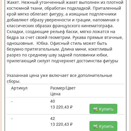
Жакет. Нежный утонченный жакет выполнен из плотной
костюмной ткани, обработан подкладкой. Приталенный
крой мягко облегает фигуру, а изящные подплечники
добавляют образу уверенности и грации, напоминая о
классических образах французского кинематографа.
Складки, создающие рельеф баски, мягко ложатся на
бедра за счет своей геометрии. Рукава прямые втачные,
одношовные. Юбка. Офисный стиль может быть
безумно притягательным. Длина мини, кокетливый
разрез по среднему шву задней половинки юбки,
прилегающий силуэт подчеркнет достоинства фигуры
Указанная цена уже включает все дополнительные
сборы.
Артикул
Размер/Цвет
Цена
-
40
13 220,43 ₽
Купить
-
42
13 220,43 ₽
Купить