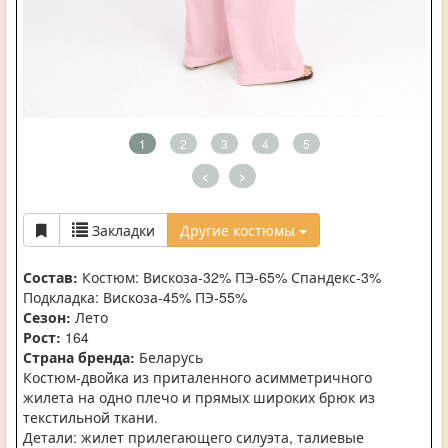
1
2
3
4
5
<
>
Закладки
Другие костюмы
Состав:
Костюм: Вискоза-32% ПЭ-65% Спандекс-3%
Подкладка: Вискоза-45% ПЭ-55%
Сезон:
Лето
Рост:
164
Страна бренда:
Беларусь
Костюм-двойка из приталенного асимметричного
жилета на одно плечо и прямых широких брюк из
текстильной ткани.
Детали: жилет прилегающего силуэта, талиевые