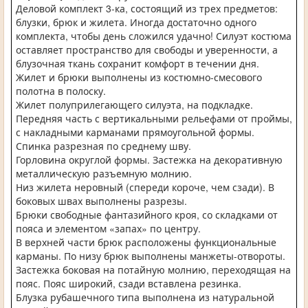
Деловой комплект 3-ка, состоящий из трех предметов:
блузки, брюк и жилета. Иногда достаточно одного
комплекта, чтобы день сложился удачно! Силуэт костюма
оставляет пространство для свободы и уверенности, а
блузочная ткань сохранит комфорт в течении дня.
Жилет и брюки выполнены из костюмно-смесового
полотна в полоску.
Жилет полуприлегающего силуэта, на подкладке.
Передняя часть с вертикальными рельефами от проймы,
с накладными карманами прямоугольной формы.
Спинка разрезная по среднему шву.
Горловина округлой формы. Застежка на декоративную
металлическую разъемную молнию.
Низ жилета неровный (спереди короче, чем сзади). В
боковых швах выполнены разрезы.
Брюки свободные фантазийного кроя, со складками от
пояса и элементом «запах» по центру.
В верхней части брюк расположены функциональные
карманы. По низу брюк выполнены манжеты-отвороты.
Застежка боковая на потайную молнию, переходящая на
пояс. Пояс широкий, сзади вставлена резинка.
Блузка рубашечного типа выполнена из натуральной