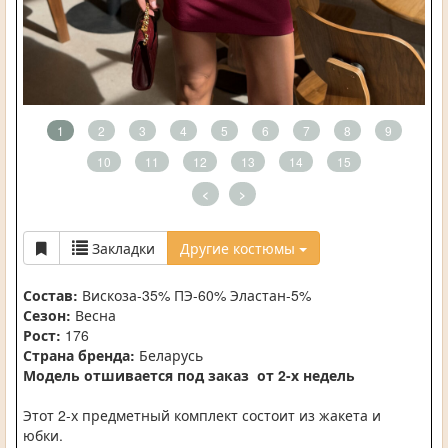
1
2
3
4
5
6
7
8
9
10
11
12
13
14
15
<
>
Закладки
Другие костюмы
Состав:
Вискоза-35% ПЭ-60% Эластан-5%
Сезон:
Весна
Рост:
176
Страна бренда:
Беларусь
Модель отшивается под заказ от 2-х недель
Этот 2-х предметный комплект состоит из жакета и
юбки.