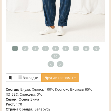
1
2
3
4
5
6
7
8
9
10
<
>
Закладки
Другие костюмы
Состав:
Блуза: Хлопок-100% Костюм: Вискоза-65%
ПЭ-32% Спандекс-3%
Сезон:
Осень-Зима
Рост:
170
Страна бренда:
Беларусь