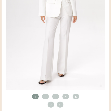
1
2
3
4
5
<
>