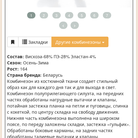
1
2
3
4
5
6
7
<
>
Закладки
Другие комбинезоны
Состав:
Вискоза-68% ПЭ-28% Эластан-4%
Сезон:
Осень-Зима
Рост:
164
Страна бренда:
Беларусь
Комбинезон из костюмной ткани создает стильный
образ как для каждого дня так и для выхода в свет.
Комбинезон полуприлегающего силуэта, на передних
частях обработаны нагрудные вытачки и клапаны,
потайная застежка планка на петли и пуговицы, спинка
с кокеткой, по центру складка на свободу движения.
Нижняя часть комбинезона выполнена на широком
поясе, по переду заложены складки, застежка «гульфик».
Обработаны боковые карманы, на задних частях
обработаны талиевые вытачки и клапаны.