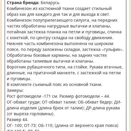
Страна бренда:
Беларусь
Комбинезон из костюмной ткани создает стильный
образ как для каждого дня так и для выхода в свет.
Комбинезон полуприлегающего силуэта, на передних
частях обработаны нагрудные вытачки и клапаны,
потайная застежка планка на петли и пуговицы, спинка
с кокеткой, по центру складка на свободу движения.
Нижняя часть комбинезона выполнена на широком
поясе, по переду заложены складки, застежка «гульфик».
Обработаны боковые карманы, на задних частях
обработаны талиевые вытачки и клапаны.
Воротник рубашечного типа, на стойке. Рукава втачные,
длинные, на притачной манжете, с застежкой на петли
и пуговицы.
В комплекте съемный пояс из основной ткани.
Замеры:
Рост фотомодели -171 см. Размер фотомодели – 44.
ОГ-обхват груди; ОТ-обхват талии; ОБ-обхват бедер; ДИ-
длина изделия (длина брюк от талии); ДР-длина рукава
(от выреза горловины).
Размер 44.
ОГ- 100; ОТ-73; ОБ-110; (длина от верхнего края пояса)