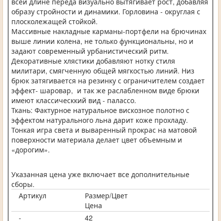
всей длине переда визуально вытягивает рост, добавляя
образу стройности и динамики. Горловина - округлая с
плосколежащей стойкой.
Массивные накладные карманы-портфели на брючинах
выше линии колена, не только функциональны, но и
задают современный урбанистический ритм.
Декоративные хлястики добавляют нотку стиля
милитари, смягченную общей мягкостью линий. Низ
брюк затягивается на резинку с ограничителем создает
эффект- шаровар, и так же раслабленном виде брюки
имеют классическкий вид - палассо.
Ткань: Фактурное натуральное вискозное полотно с
эффектом натурального льна дарит коже прохладу.
Тонкая игра света и вываренный прокрас на матовой
поверхности материала делает цвет объемным и
«дорогим».
Указанная цена уже включает все дополнительные
сборы.
Артикул
Размер/Цвет
Цена
-
42