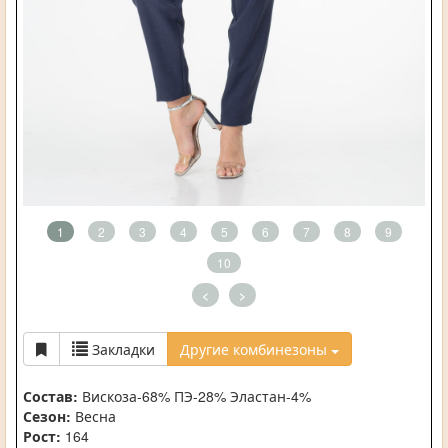
1
2
3
4
5
6
7
8
9
10
<
>
Закладки
Другие комбинезоны
Состав:
Вискоза-68% ПЭ-28% Эластан-4%
Сезон:
Весна
Рост:
164