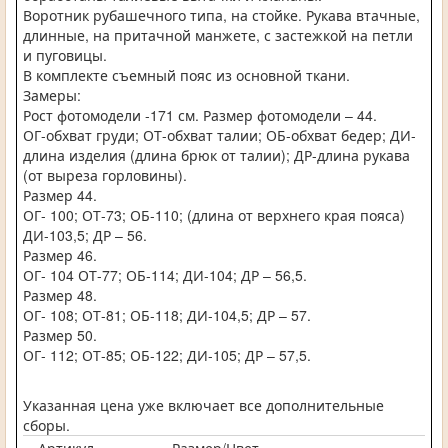
Воротник рубашечного типа, на стойке. Рукава втачные,
длинные, на притачной манжете, с застежкой на петли
и пуговицы.
В комплекте съемный пояс из основной ткани.
Замеры:
Рост фотомодели -171 см. Размер фотомодели – 44.
ОГ-обхват груди; ОТ-обхват талии; ОБ-обхват бедер; ДИ-
длина изделия (длина брюк от талии); ДР-длина рукава
(от выреза горловины).
Размер 44.
ОГ- 100; ОТ-73; ОБ-110; (длина от верхнего края пояса)
ДИ-103,5; ДР – 56.
Размер 46.
ОГ- 104 ОТ-77; ОБ-114; ДИ-104; ДР – 56,5.
Размер 48.
ОГ- 108; ОТ-81; ОБ-118; ДИ-104,5; ДР – 57.
Размер 50.
ОГ- 112; ОТ-85; ОБ-122; ДИ-105; ДР – 57,5.
Указанная цена уже включает все дополнительные
сборы.
Артикул
Размер/Цвет