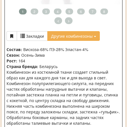
1
2
3
4
5
6
7
8
<
>
Закладки
Другие комбинезоны
Состав:
Вискоза-68% ПЭ-28% Эластан-4%
Сезон:
Осень-Зима
Рост:
164
Страна бренда:
Беларусь
Комбинезон из костюмной ткани создает стильный
образ как для каждого дня так и для выхода в свет.
Комбинезон полуприлегающего силуэта, на передних
частях обработаны нагрудные вытачки и клапаны,
потайная застежка планка на петли и пуговицы, спинка
с кокеткой, по центру складка на свободу движения.
Нижняя часть комбинезона выполнена на широком
поясе, по переду заложены складки, застежка «гульфик».
Обработаны боковые карманы, на задних частях
обработаны талиевые вытачки и клапаны.