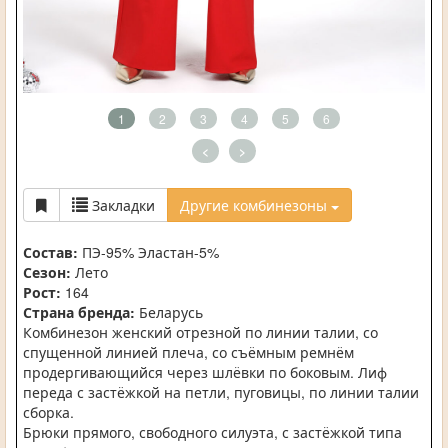
1
2
3
4
5
6
<
>
Закладки
Другие комбинезоны
Состав:
ПЭ-95% Эластан-5%
Сезон:
Лето
Рост:
164
Страна бренда:
Беларусь
Комбинезон женский отрезной по линии талии, со
спущенной линией плеча, со съёмным ремнём
продергивающийся через шлёвки по боковым. Лиф
переда с застёжкой на петли, пуговицы, по линии талии
сборка.
Брюки прямого, свободного силуэта, с застёжкой типа