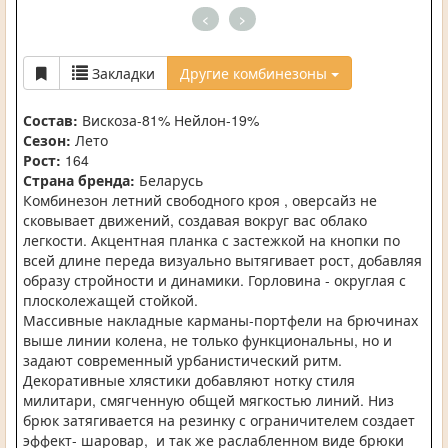
<
>
Закладки
Другие комбинезоны
Состав:
Вискоза-81% Нейлон-19%
Сезон:
Лето
Рост:
164
Страна бренда:
Беларусь
Комбинезон летний свободного кроя , оверсайз не
сковывает движений, создавая вокруг вас облако
легкости. Акцентная планка с застежкой на кнопки по
всей длине переда визуально вытягивает рост, добавляя
образу стройности и динамики. Горловина - округлая с
плосколежащей стойкой.
Массивные накладные карманы-портфели на брючинах
выше линии колена, не только функциональны, но и
задают современный урбанистический ритм.
Декоративные хлястики добавляют нотку стиля
милитари, смягченную общей мягкостью линий. Низ
брюк затягивается на резинку с ограничителем создает
эффект- шаровар, и так же раслабленном виде брюки