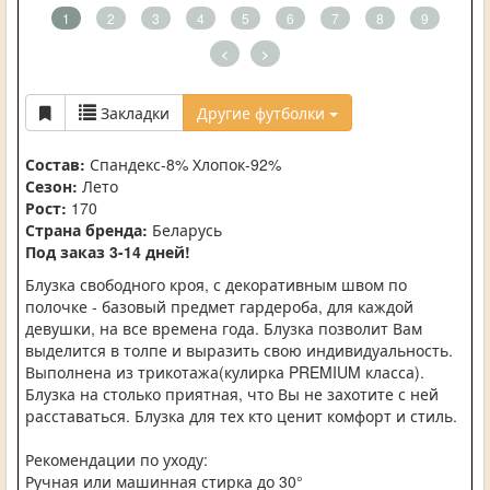
1
2
3
4
5
6
7
8
9
<
>
Закладки
Другие футболки
Состав:
Спандекс-8% Хлопок-92%
Сезон:
Лето
Рост:
170
Страна бренда:
Беларусь
Под заказ 3-14 дней!
Блузка свободного кроя, с декоративным швом по
полочке - базовый предмет гардероба, для каждой
девушки, на все времена года. Блузка позволит Вам
выделится в толпе и выразить свою индивидуальность.
Выполнена из трикотажа(кулирка PREMIUM класса).
Блузка на столько приятная, что Вы не захотите с ней
расставаться. Блузка для тех кто ценит комфорт и стиль.
Рекомендации по уходу:
Ручная или машинная стирка до 30°