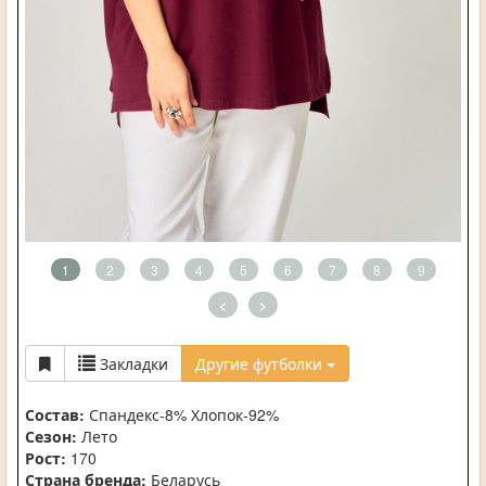
1
2
3
4
5
6
7
8
9
<
>
Закладки
Другие футболки
Состав:
Спандекс-8% Хлопок-92%
Сезон:
Лето
Рост:
170
Страна бренда:
Беларусь