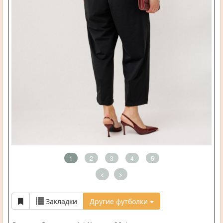
1
2
3
4
5
<
>
Закладки
Другие футболки