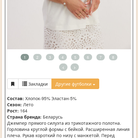
1
2
3
4
5
6
7
8
<
>
Закладки
Другие футболки
Состав:
Хлопок-95% Эластан-5%
Сезон:
Лето
Рост:
164
Страна бренда:
Беларусь
Джемпер прямого силуэта из трикотажного полотна.
Горловина круглой формы с бейкой. Расширенная линия
плеча. Рукав короткий по низу с манжетой. Перед