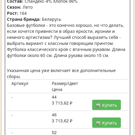
Состав:
Спандекс-4% Хлопок-96%
Сезон:
Лето
Рост:
164
Страна бренда:
Беларусь
Базовые футболки - это конечно хорошо, но что делать,
если хочется привнести в образ яркости, иронии и
немного артистизма? Лучший способ выразить себя -
выбрать вариант с классным говорящим принтом.
Футболка классического кроя с втачным рукавом. Длина
футболки около 60 см. Длина рукава около 15 см.
Указанная цена уже включает все дополнительные
сборы.
Артикул
Размер/Цвет
Цена
-
44
3 713,62 ₽
Купить
-
46
3 713,62 ₽
Купить
-
52