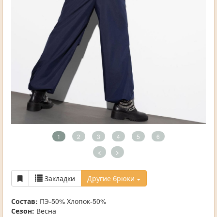
1
2
3
4
5
6
<
>
Закладки
Другие брюки
Состав:
ПЭ-50% Хлопок-50%
Сезон:
Весна