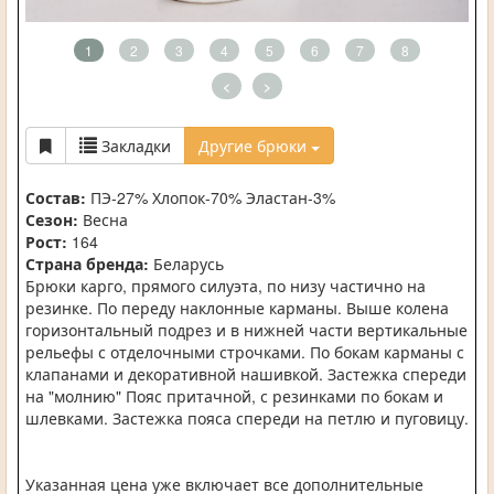
1
2
3
4
5
6
7
8
<
>
Закладки
Другие брюки
Состав:
ПЭ-27% Хлопок-70% Эластан-3%
Сезон:
Весна
Рост:
164
Страна бренда:
Беларусь
Брюки карго, прямого силуэта, по низу частично на
резинке. По переду наклонные карманы. Выше колена
горизонтальный подрез и в нижней части вертикальные
рельефы с отделочными строчками. По бокам карманы с
клапанами и декоративной нашивкой. Застежка спереди
на "молнию" Пояс притачной, с резинками по бокам и
шлевками. Застежка пояса спереди на петлю и пуговицу.
Указанная цена уже включает все дополнительные