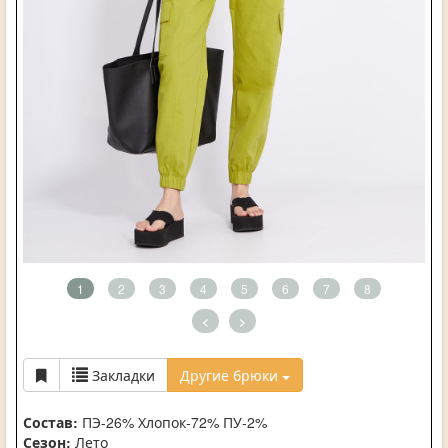
1
2
3
4
5
6
7
8
<
>
Закладки
Другие брюки
Состав:
ПЭ-26% Хлопок-72% ПУ-2%
Сезон:
Лето