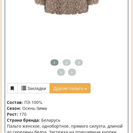
1
2
3
<
>
Закладки
Другие пальто
Состав:
ПЭ-100%
Сезон:
Осень-Зима
Рост:
170
Страна бренда:
Беларусь
Пальто женское, однобортное, прямого силуэта, длиной
до середины бедра. Застежка на пришивные кнопки.