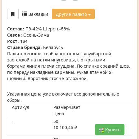
Закладки
Другие пальто
Состав:
ПЭ-42% Шерсть-58%
Сезон:
Осень-Зима
Рост:
164
Страна бренда:
Беларусь
Пальто женское, свободного кроя с двухбортной
застежкой на петли ипуговицы, с открытыми
бортами,линия плеча спущена. По спинке средний шов,
по переду накладные карманы. Рукав втачной 2-
шовный. Воротник стояче-отложной.
Указанная цена уже включает все дополнительные
сборы.
Артикул
Размер/Цвет
Цена
-
50
10 100,45 ₽
Купить