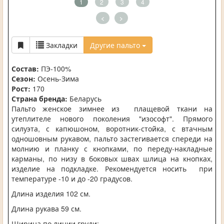
1
2
3
4
<
>
Закладки
Другие пальто
Состав:
ПЭ-100%
Сезон:
Осень-Зима
Рост:
170
Страна бренда:
Беларусь
Пальто женское зимнее из плащевой ткани на
утеплителе нового поколения "изософт". Прямого
силуэта, с капюшоном, воротник-стойка, с втачным
одношовным рукавом, пальто застегивается спереди на
молнию и планку с кнопками, по переду-накладные
карманы, по низу в боковых швах шлица на кнопках,
изделие на подкладке. Рекомендуется носить при
температуре -10 и до -20 градусов.
Длина изделия 102 см.
Длина рукава 59 см.
Ширина по линии груди: