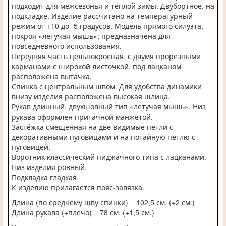
подходит для межсезонья и теплой зимы. Двубортное, на
подкладке. Изделие рассчитано на температурный
режим от +10 до -5 градусов. Модель прямого силуэта,
покроя «летучая мышь»; предназначена для
повседневного использования.
Передняя часть цельнокроеная, с двумя прорезными
карманами с широкой листочкой, под лацканом
расположена вытачка.
Спинка с центральным швом. Для удобства динамики
внизу изделия расположена высокая шлица.
Рукав длинный, двухшовный тип «летучая мышь». Низ
рукава оформлен притачной манжетой.
Застёжка смещенная на две видимые петли с
декоративными пуговицами и на потайную петлю с
пуговицей.
Воротник классический пиджачного типа с лацканами.
Низ изделия ровный.
Подкладка гладкая.
К изделию прилагается пояс-завязка.
Длина (по среднему шву спинки) = 102,5 см. (+2 см.)
Длина рукава (+плечо) = 78 см. (+1,5 см.)