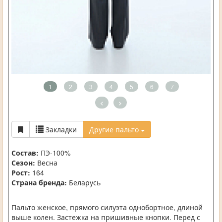
1
2
3
4
5
6
7
<
>
Закладки
Другие пальто
Состав:
ПЭ-100%
Сезон:
Весна
Рост:
164
Страна бренда:
Беларусь
Пальто женское, прямого силуэта однобортное, длиной
выше колен. Застежка на пришивные кнопки. Перед с