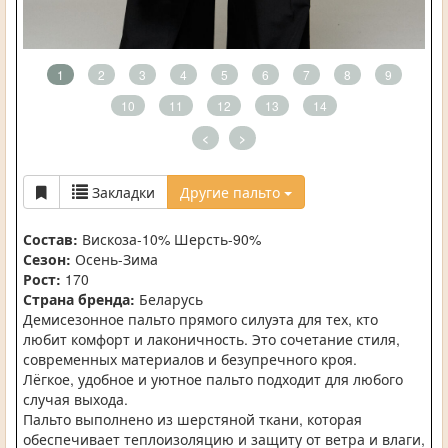
1
2
3
4
5
6
7
8
9
10
11
12
13
14
<
>
Закладки
Другие пальто
Состав:
Вискоза-10% Шерсть-90%
Сезон:
Осень-Зима
Рост:
170
Страна бренда:
Беларусь
Демисезонное пальто прямого силуэта для тех, кто
любит комфорт и лаконичность. Это сочетание стиля,
современных материалов и безупречного кроя.
Лёгкое, удобное и уютное пальто подходит для любого
случая выхода.
Пальто выполнено из шерстяной ткани, которая
обеспечивает теплоизоляцию и защиту от ветра и влаги,