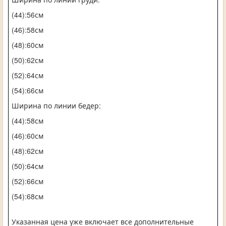
(44):56см
(46):58см
(48):60см
(50):62см
(52):64см
(54):66см
Ширина по линии бедер:
(44):58см
(46):60см
(48):62см
(50):64см
(52):66см
(54):68см
Указанная цена уже включает все дополнительные