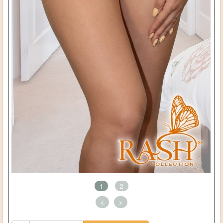
1
2
<
>